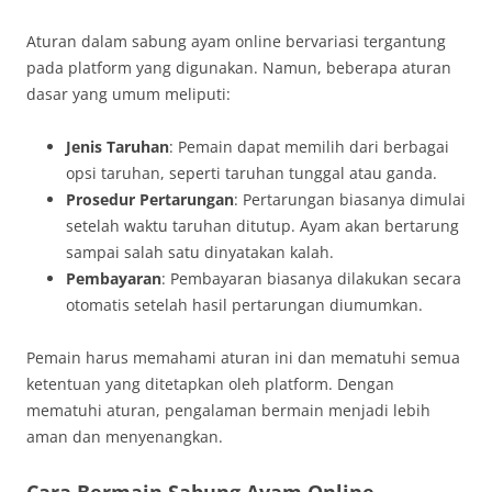
Aturan dalam sabung ayam online bervariasi tergantung
pada platform yang digunakan. Namun, beberapa aturan
dasar yang umum meliputi:
Jenis Taruhan
: Pemain dapat memilih dari berbagai
opsi taruhan, seperti taruhan tunggal atau ganda.
Prosedur Pertarungan
: Pertarungan biasanya dimulai
setelah waktu taruhan ditutup. Ayam akan bertarung
sampai salah satu dinyatakan kalah.
Pembayaran
: Pembayaran biasanya dilakukan secara
otomatis setelah hasil pertarungan diumumkan.
Pemain harus memahami aturan ini dan mematuhi semua
ketentuan yang ditetapkan oleh platform. Dengan
mematuhi aturan, pengalaman bermain menjadi lebih
aman dan menyenangkan.
Cara Bermain Sabung Ayam Online