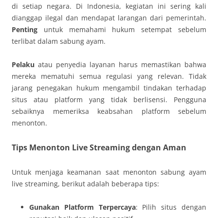
di setiap negara. Di Indonesia, kegiatan ini sering kali
dianggap ilegal dan mendapat larangan dari pemerintah.
Penting
untuk memahami hukum setempat sebelum
terlibat dalam sabung ayam.
Pelaku
atau penyedia layanan harus memastikan bahwa
mereka mematuhi semua regulasi yang relevan. Tidak
jarang penegakan hukum mengambil tindakan terhadap
situs atau platform yang tidak berlisensi. Pengguna
sebaiknya memeriksa keabsahan platform sebelum
menonton.
Tips Menonton Live Streaming dengan Aman
Untuk menjaga keamanan saat menonton sabung ayam
live streaming, berikut adalah beberapa tips:
Gunakan Platform Terpercaya
: Pilih situs dengan