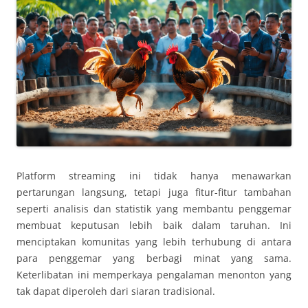
Platform streaming ini tidak hanya menawarkan
pertarungan langsung, tetapi juga fitur-fitur tambahan
seperti analisis dan statistik yang membantu penggemar
membuat keputusan lebih baik dalam taruhan. Ini
menciptakan komunitas yang lebih terhubung di antara
para penggemar yang berbagi minat yang sama.
Keterlibatan ini memperkaya pengalaman menonton yang
tak dapat diperoleh dari siaran tradisional.