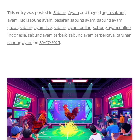
This entry was posted in
Sabung Ayam
and tagged
agen sabung
ayam
,
judi sabung ayam
,
pasaran sabung ayam
,
sabung ayam
gacor
,
sabung ayam live
,
sabung ayam online
,
sabung ayam online
Indonesia
,
sabung ayam terbaik
,
sabung ayam terpercaya
,
taruhan
sabung ayam
on
30/07/2025
.