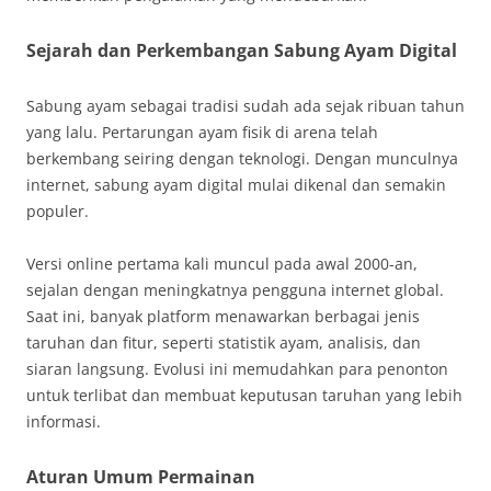
Sejarah dan Perkembangan Sabung Ayam Digital
Sabung ayam sebagai tradisi sudah ada sejak ribuan tahun
yang lalu. Pertarungan ayam fisik di arena telah
berkembang seiring dengan teknologi. Dengan munculnya
internet, sabung ayam digital mulai dikenal dan semakin
populer.
Versi online pertama kali muncul pada awal 2000-an,
sejalan dengan meningkatnya pengguna internet global.
Saat ini, banyak platform menawarkan berbagai jenis
taruhan dan fitur, seperti statistik ayam, analisis, dan
siaran langsung. Evolusi ini memudahkan para penonton
untuk terlibat dan membuat keputusan taruhan yang lebih
informasi.
Aturan Umum Permainan