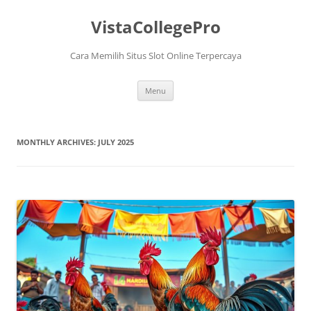
VistaCollegePro
Cara Memilih Situs Slot Online Terpercaya
Skip
Menu
to
content
MONTHLY ARCHIVES:
JULY 2025