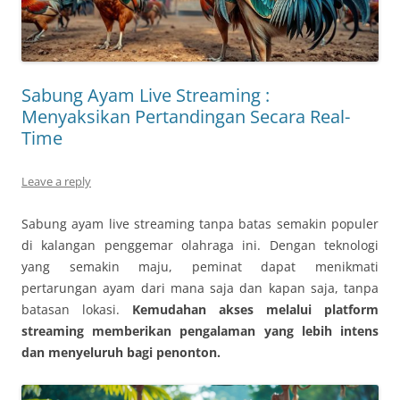
Sabung Ayam Live Streaming :
Menyaksikan Pertandingan Secara Real-
Time
Leave a reply
Sabung ayam live streaming tanpa batas semakin populer
di kalangan penggemar olahraga ini. Dengan teknologi
yang semakin maju, peminat dapat menikmati
pertarungan ayam dari mana saja dan kapan saja, tanpa
batasan lokasi.
Kemudahan akses melalui platform
streaming memberikan pengalaman yang lebih intens
dan menyeluruh bagi penonton.