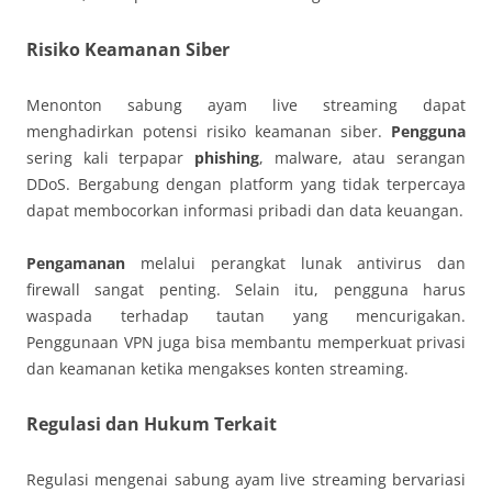
Risiko Keamanan Siber
Menonton sabung ayam live streaming dapat
menghadirkan potensi risiko keamanan siber.
Pengguna
sering kali terpapar
phishing
, malware, atau serangan
DDoS. Bergabung dengan platform yang tidak terpercaya
dapat membocorkan informasi pribadi dan data keuangan.
Pengamanan
melalui perangkat lunak antivirus dan
firewall sangat penting. Selain itu, pengguna harus
waspada terhadap tautan yang mencurigakan.
Penggunaan VPN juga bisa membantu memperkuat privasi
dan keamanan ketika mengakses konten streaming.
Regulasi dan Hukum Terkait
Regulasi mengenai sabung ayam live streaming bervariasi