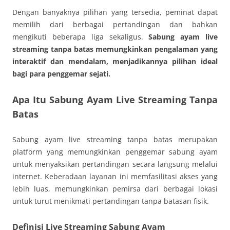
Dengan banyaknya pilihan yang tersedia, peminat dapat
memilih dari berbagai pertandingan dan bahkan
mengikuti beberapa liga sekaligus.
Sabung ayam live
streaming tanpa batas memungkinkan pengalaman yang
interaktif dan mendalam, menjadikannya pilihan ideal
bagi para penggemar sejati.
Apa Itu Sabung Ayam Live Streaming Tanpa
Batas
Sabung ayam live streaming tanpa batas merupakan
platform yang memungkinkan penggemar sabung ayam
untuk menyaksikan pertandingan secara langsung melalui
internet. Keberadaan layanan ini memfasilitasi akses yang
lebih luas, memungkinkan pemirsa dari berbagai lokasi
untuk turut menikmati pertandingan tanpa batasan fisik.
Definisi Live Streaming Sabung Ayam