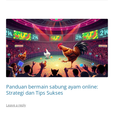
Panduan bermain sabung ayam online:
Strategi dan Tips Sukses
Leave a reply