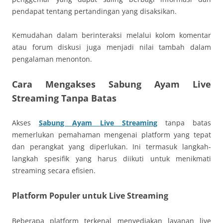
pendapat tentang pertandingan yang disaksikan.
Kemudahan dalam berinteraksi melalui kolom komentar
atau forum diskusi juga menjadi nilai tambah dalam
pengalaman menonton.
Cara Mengakses Sabung Ayam Live
Streaming Tanpa Batas
Akses
Sabung Ayam Live Streaming
tanpa batas
memerlukan pemahaman mengenai platform yang tepat
dan perangkat yang diperlukan. Ini termasuk langkah-
langkah spesifik yang harus diikuti untuk menikmati
streaming secara efisien.
Platform Populer untuk Live Streaming
Beberapa platform terkenal menyediakan layanan live