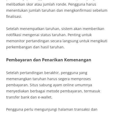
melibatkan skor atau jumlah ronde. Pengguna harus
menentukan jumlah taruhan dan mengkonfirmasi sebelum
finalisasi.
Setelah menempatkan taruhan, sistem akan memberikan
notifikasi mengenai status taruhan. Penting untuk
memonitor pertandingan secara langsung untuk mengikuti
perkembangan dan hasil taruhan.
Pembayaran dan Penarikan Kemenangan
Setelah pertandingan berakhir, pengguna yang
memenangkan taruhan harus segera memproses
pembayaran. Situs sabung ayam online umumnya
menyediakan berbagai metode pembayaran, termasuk
transfer bank dan e-wallet.
Pengguna perlu mengunjungi halaman transaksi dan