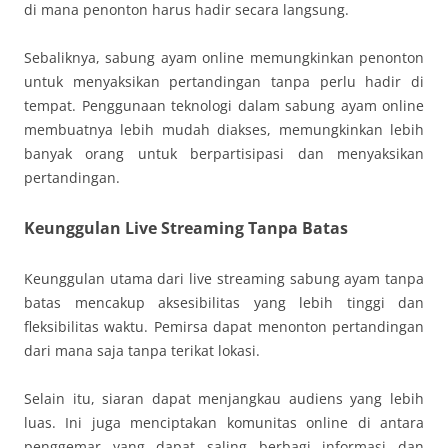
di mana penonton harus hadir secara langsung.
Sebaliknya, sabung ayam online memungkinkan penonton
untuk menyaksikan pertandingan tanpa perlu hadir di
tempat. Penggunaan teknologi dalam sabung ayam online
membuatnya lebih mudah diakses, memungkinkan lebih
banyak orang untuk berpartisipasi dan menyaksikan
pertandingan.
Keunggulan Live Streaming Tanpa Batas
Keunggulan utama dari live streaming sabung ayam tanpa
batas mencakup aksesibilitas yang lebih tinggi dan
fleksibilitas waktu. Pemirsa dapat menonton pertandingan
dari mana saja tanpa terikat lokasi.
Selain itu, siaran dapat menjangkau audiens yang lebih
luas. Ini juga menciptakan komunitas online di antara
penggemar yang dapat saling berbagi informasi dan