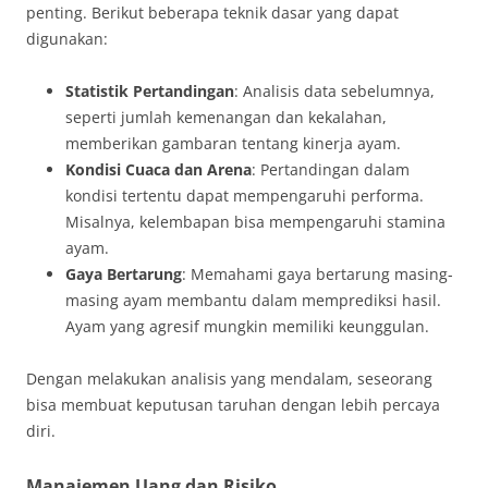
penting. Berikut beberapa teknik dasar yang dapat
digunakan:
Statistik Pertandingan
: Analisis data sebelumnya,
seperti jumlah kemenangan dan kekalahan,
memberikan gambaran tentang kinerja ayam.
Kondisi Cuaca dan Arena
: Pertandingan dalam
kondisi tertentu dapat mempengaruhi performa.
Misalnya, kelembapan bisa mempengaruhi stamina
ayam.
Gaya Bertarung
: Memahami gaya bertarung masing-
masing ayam membantu dalam memprediksi hasil.
Ayam yang agresif mungkin memiliki keunggulan.
Dengan melakukan analisis yang mendalam, seseorang
bisa membuat keputusan taruhan dengan lebih percaya
diri.
Manajemen Uang dan Risiko