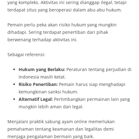
yang kompleks. Aktivitas ini sering dianggap ilegal, tetapi
terdapat situs yang beroperasi dalam abu-abu hukum.
Pemain perlu peka akan risiko hukum yang mungkin
dihadapi. Sering terdapat penertiban dari pihak
berwenang terhadap aktivitas ini.
Sebagai referensi:
Hukum yang Berlaku:
Peraturan tentang perjudian di
Indonesia masih ketat.
Risiko Penertiban:
Pemain harus siap menghadapi
kemungkinan sanksi hukum.
Alternatif Legal:
Pertimbangkan permainan lain yang
mungkin lebih aman dan legal.
Menjalani praktik sabung ayam online memerlukan
pemahaman tentang keamanan dan legalitas demi
menjaga pengalaman bermain yang baik.