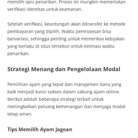
memilih opsi penarikan. Proses ini mungkin memerlukan
verifikasi identitas untuk keamanan.
Setelah verifikasi, keuntungan akan ditransfer ke metode
pembayaran yang dipilih. Waktu pemrosesan bisa
bervariasi, sehingga penting untuk memeriksa kebijakan
yang berlaku di situs tersebut untuk estimasi waktu
penarikan.
Strategi Menang dan Pengelolaan Modal
Pemilihan ayam yang tepat dan manajemen dana yang
baik menjadi kunci sukses dalam sabung ayam online.
Berikut adalah beberapa strategi terkait untuk
meningkatkan peluang kemenangan dan menjaga modal
tetap aman.
Tips Memilih Ayam Jagoan