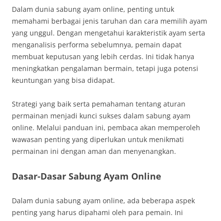
Dalam dunia sabung ayam online, penting untuk
memahami berbagai jenis taruhan dan cara memilih ayam
yang unggul. Dengan mengetahui karakteristik ayam serta
menganalisis performa sebelumnya, pemain dapat
membuat keputusan yang lebih cerdas. Ini tidak hanya
meningkatkan pengalaman bermain, tetapi juga potensi
keuntungan yang bisa didapat.
Strategi yang baik serta pemahaman tentang aturan
permainan menjadi kunci sukses dalam sabung ayam
online. Melalui panduan ini, pembaca akan memperoleh
wawasan penting yang diperlukan untuk menikmati
permainan ini dengan aman dan menyenangkan.
Dasar-Dasar Sabung Ayam Online
Dalam dunia sabung ayam online, ada beberapa aspek
penting yang harus dipahami oleh para pemain. Ini