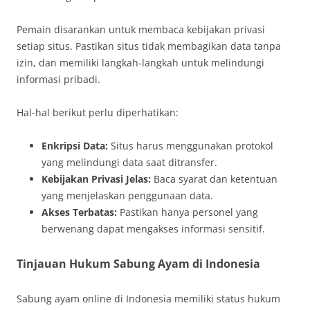
Pemain disarankan untuk membaca kebijakan privasi
setiap situs. Pastikan situs tidak membagikan data tanpa
izin, dan memiliki langkah-langkah untuk melindungi
informasi pribadi.
Hal-hal berikut perlu diperhatikan:
Enkripsi Data:
Situs harus menggunakan protokol
yang melindungi data saat ditransfer.
Kebijakan Privasi Jelas:
Baca syarat dan ketentuan
yang menjelaskan penggunaan data.
Akses Terbatas:
Pastikan hanya personel yang
berwenang dapat mengakses informasi sensitif.
Tinjauan Hukum Sabung Ayam di Indonesia
Sabung ayam online di Indonesia memiliki status hukum