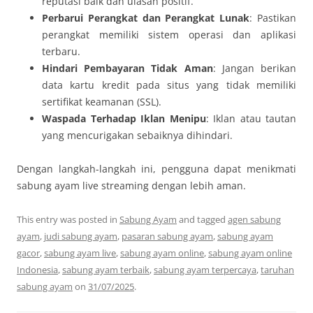
reputasi baik dan ulasan positif.
Perbarui Perangkat dan Perangkat Lunak
: Pastikan
perangkat memiliki sistem operasi dan aplikasi
terbaru.
Hindari Pembayaran Tidak Aman
: Jangan berikan
data kartu kredit pada situs yang tidak memiliki
sertifikat keamanan (SSL).
Waspada Terhadap Iklan Menipu
: Iklan atau tautan
yang mencurigakan sebaiknya dihindari.
Dengan langkah-langkah ini, pengguna dapat menikmati
sabung ayam live streaming dengan lebih aman.
This entry was posted in
Sabung Ayam
and tagged
agen sabung
ayam
,
judi sabung ayam
,
pasaran sabung ayam
,
sabung ayam
gacor
,
sabung ayam live
,
sabung ayam online
,
sabung ayam online
Indonesia
,
sabung ayam terbaik
,
sabung ayam terpercaya
,
taruhan
sabung ayam
on
31/07/2025
.