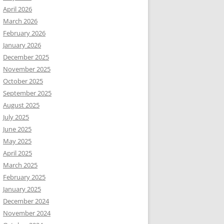
April 2026
March 2026
February 2026
January 2026
December 2025
November 2025
October 2025
September 2025
August 2025
July 2025
June 2025
May 2025
April 2025
March 2025
February 2025
January 2025
December 2024
November 2024