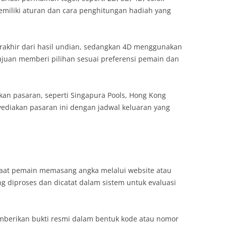
memiliki aturan dan cara penghitungan hadiah yang
erakhir dari hasil undian, sedangkan 4D menggunakan
tujuan memberi pilihan sesuai preferensi pemain dan
kan pasaran, seperti Singapura Pools, Hong Kong
yediakan pasaran ini dengan jadwal keluaran yang
saat pemain memasang angka melalui website atau
ng diproses dan dicatat dalam sistem untuk evaluasi
mberikan bukti resmi dalam bentuk kode atau nomor