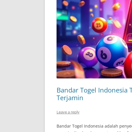
Bandar Togel Indonesia
Terjamin
Leave a reply
Bandar Togel Indonesia adalah penyed