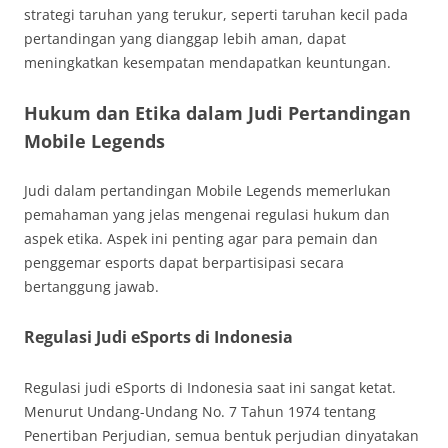
strategi taruhan yang terukur, seperti taruhan kecil pada
pertandingan yang dianggap lebih aman, dapat
meningkatkan kesempatan mendapatkan keuntungan.
Hukum dan Etika dalam Judi Pertandingan
Mobile Legends
Judi dalam pertandingan Mobile Legends memerlukan
pemahaman yang jelas mengenai regulasi hukum dan
aspek etika. Aspek ini penting agar para pemain dan
penggemar esports dapat berpartisipasi secara
bertanggung jawab.
Regulasi Judi eSports di Indonesia
Regulasi judi eSports di Indonesia saat ini sangat ketat.
Menurut Undang-Undang No. 7 Tahun 1974 tentang
Penertiban Perjudian, semua bentuk perjudian dinyatakan