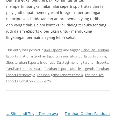
Dari sisi etika, penting bagi komunitas untuk
mempertimbangkan nilai-nilai seperti sportivitas dan fair
play. Judi dapat memengaruhi integritas pertandingan,
menciptakan ketidakadilan antara pemain yang terlibat
dan yang tidak. Dalam konteks ini, dialog terbuka tentang
judi dalam eSports diperlukan untuk mendukung
lingkungan permainan yang lebih sehat.
This entry was posted in
Judi Esports
and tagged
Panduan Taruhan
Esports
,
Platform taruhan Esports resmi
,
Situs judi Esports online
,
Situs taruhan Esports Indonesia
,
Strategi menang taruhan Esports
,
Taruhan Esports Dota 2
,
Taruhan Esports Mobile Legends
,
Taruhan
Esports terpercaya
,
Taruhan game Esports terbaik
,
Taruhan live
Esports global
on
23/06/2025
.
Post
←
Situs Judi Togel Terpercaya
Taruhan Online: Panduan