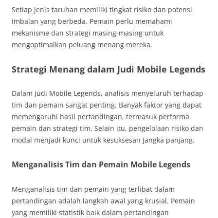
Setiap jenis taruhan memiliki tingkat risiko dan potensi
imbalan yang berbeda. Pemain perlu memahami
mekanisme dan strategi masing-masing untuk
mengoptimalkan peluang menang mereka.
Strategi Menang dalam Judi Mobile Legends
Dalam judi Mobile Legends, analisis menyeluruh terhadap
tim dan pemain sangat penting. Banyak faktor yang dapat
memengaruhi hasil pertandingan, termasuk performa
pemain dan strategi tim. Selain itu, pengelolaan risiko dan
modal menjadi kunci untuk kesuksesan jangka panjang.
Menganalisis Tim dan Pemain Mobile Legends
Menganalisis tim dan pemain yang terlibat dalam
pertandingan adalah langkah awal yang krusial. Pemain
yang memiliki statistik baik dalam pertandingan