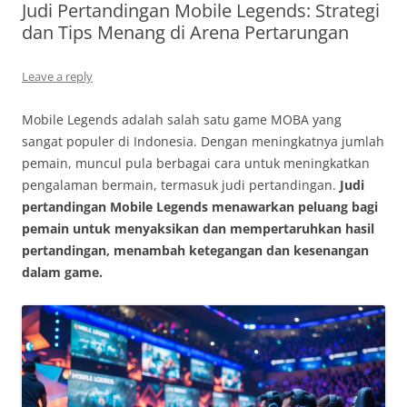
Judi Pertandingan Mobile Legends: Strategi
dan Tips Menang di Arena Pertarungan
Leave a reply
Mobile Legends adalah salah satu game MOBA yang
sangat populer di Indonesia. Dengan meningkatnya jumlah
pemain, muncul pula berbagai cara untuk meningkatkan
pengalaman bermain, termasuk judi pertandingan.
Judi
pertandingan Mobile Legends menawarkan peluang bagi
pemain untuk menyaksikan dan mempertaruhkan hasil
pertandingan, menambah ketegangan dan kesenangan
dalam game.