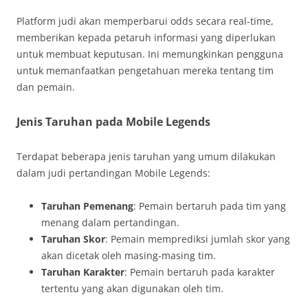
Platform judi akan memperbarui odds secara real-time,
memberikan kepada petaruh informasi yang diperlukan
untuk membuat keputusan. Ini memungkinkan pengguna
untuk memanfaatkan pengetahuan mereka tentang tim
dan pemain.
Jenis Taruhan pada Mobile Legends
Terdapat beberapa jenis taruhan yang umum dilakukan
dalam judi pertandingan Mobile Legends:
Taruhan Pemenang
: Pemain bertaruh pada tim yang
menang dalam pertandingan.
Taruhan Skor
: Pemain memprediksi jumlah skor yang
akan dicetak oleh masing-masing tim.
Taruhan Karakter
: Pemain bertaruh pada karakter
tertentu yang akan digunakan oleh tim.