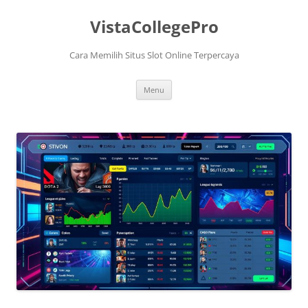
VistaCollegePro
Cara Memilih Situs Slot Online Terpercaya
Skip
Menu
to
content