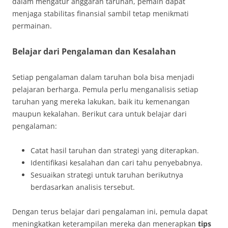
dalam mengatur anggaran taruhan, pemain dapat
menjaga stabilitas finansial sambil tetap menikmati
permainan.
Belajar dari Pengalaman dan Kesalahan
Setiap pengalaman dalam taruhan bola bisa menjadi
pelajaran berharga. Pemula perlu menganalisis setiap
taruhan yang mereka lakukan, baik itu kemenangan
maupun kekalahan. Berikut cara untuk belajar dari
pengalaman:
Catat hasil taruhan dan strategi yang diterapkan.
Identifikasi kesalahan dan cari tahu penyebabnya.
Sesuaikan strategi untuk taruhan berikutnya
berdasarkan analisis tersebut.
Dengan terus belajar dari pengalaman ini, pemula dapat
meningkatkan keterampilan mereka dan menerapkan
tips