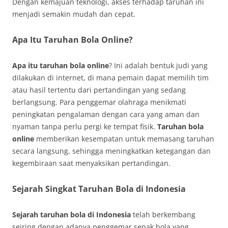
Dengan kemajuan teknologi, akses terhadap taruhan ini
menjadi semakin mudah dan cepat.
Apa Itu Taruhan Bola Online?
Apa itu taruhan bola online
? Ini adalah bentuk judi yang
dilakukan di internet, di mana pemain dapat memilih tim
atau hasil tertentu dari pertandingan yang sedang
berlangsung. Para penggemar olahraga menikmati
peningkatan pengalaman dengan cara yang aman dan
nyaman tanpa perlu pergi ke tempat fisik.
Taruhan bola
online
memberikan kesempatan untuk memasang taruhan
secara langsung, sehingga meningkatkan ketegangan dan
kegembiraan saat menyaksikan pertandingan.
Sejarah Singkat Taruhan Bola di Indonesia
Sejarah taruhan bola di Indonesia
telah berkembang
seiring dengan adanya penggemar sepak bola yang