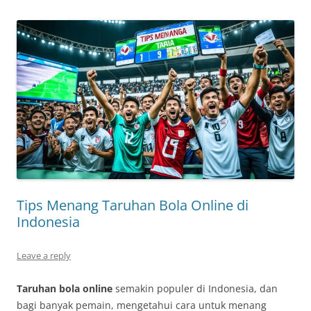
Tips Menang Taruhan Bola Online di
Indonesia
Leave a reply
Taruhan bola online
semakin populer di Indonesia, dan
bagi banyak pemain, mengetahui cara untuk menang