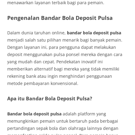
menawarkan layanan terbaik bagi para pemain.
Pengenalan Bandar Bola Deposit Pulsa
Dalam dunia taruhan online,
bandar bola deposit pulsa
menjadi salah satu pilihan menarik bagi banyak pemain.
Dengan layanan ini, para pengguna dapat melakukan
deposit menggunakan pulsa ponsel mereka dengan cara
yang mudah dan cepat. Pendekatan inovatif ini
memberikan alternatif bagi mereka yang tidak memiliki
rekening bank atau ingin menghindari penggunaan
metode pembayaran konvensional.
Apa itu Bandar Bola Deposit Pulsa?
Bandar bola deposit pulsa
adalah platform yang
memungkinkan pemain untuk bertaruh pada berbagai
pertandingan sepak bola dan olahraga lainnya dengan