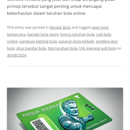
prinsip tersebut sangat penting untuk mencapai
keberhasilan dalam taruhan bola online.
This entry was posted in
Bandar Bola
and tagged
agen bola
terpercaya
,
bandar bola resmi
,
bonus taruhan bola
,
judi bola
online
,
panduan betting bola
,
pasaran bola terbaik
,
prediksi skor
bola
,
situs bandar bola
,
tips taruhan bola
,
trik menang judi bola
on
30/08/2024
.