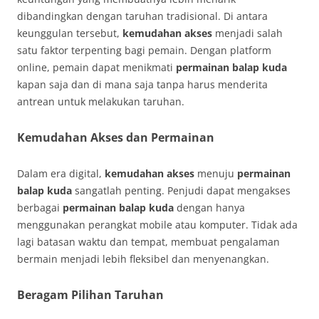
dibandingkan dengan taruhan tradisional. Di antara
keunggulan tersebut,
kemudahan akses
menjadi salah
satu faktor terpenting bagi pemain. Dengan platform
online, pemain dapat menikmati
permainan balap kuda
kapan saja dan di mana saja tanpa harus menderita
antrean untuk melakukan taruhan.
Kemudahan Akses dan Permainan
Dalam era digital,
kemudahan akses
menuju
permainan
balap kuda
sangatlah penting. Penjudi dapat mengakses
berbagai
permainan balap kuda
dengan hanya
menggunakan perangkat mobile atau komputer. Tidak ada
lagi batasan waktu dan tempat, membuat pengalaman
bermain menjadi lebih fleksibel dan menyenangkan.
Beragam Pilihan Taruhan