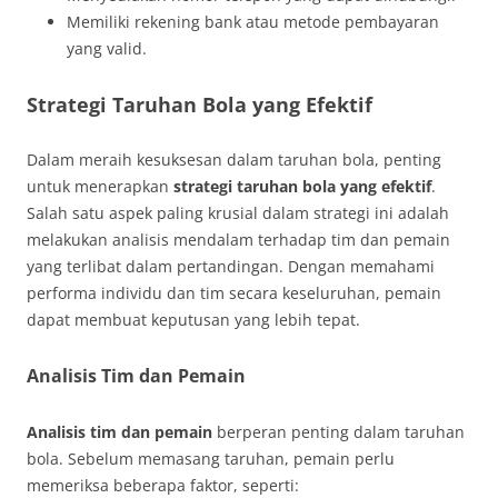
Memiliki rekening bank atau metode pembayaran
yang valid.
Strategi Taruhan Bola yang Efektif
Dalam meraih kesuksesan dalam taruhan bola, penting
untuk menerapkan
strategi taruhan bola yang efektif
.
Salah satu aspek paling krusial dalam strategi ini adalah
melakukan analisis mendalam terhadap tim dan pemain
yang terlibat dalam pertandingan. Dengan memahami
performa individu dan tim secara keseluruhan, pemain
dapat membuat keputusan yang lebih tepat.
Analisis Tim dan Pemain
Analisis tim dan pemain
berperan penting dalam taruhan
bola. Sebelum memasang taruhan, pemain perlu
memeriksa beberapa faktor, seperti: