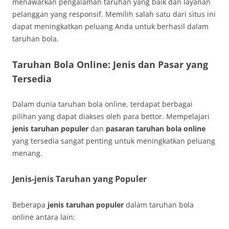
menawarkan pengalaman taruhan yang baik dan layanan
pelanggan yang responsif. Memilih salah satu dari situs ini
dapat meningkatkan peluang Anda untuk berhasil dalam
taruhan bola.
Taruhan Bola Online: Jenis dan Pasar yang
Tersedia
Dalam dunia taruhan bola online, terdapat berbagai
pilihan yang dapat diakses oleh para bettor. Mempelajari
jenis taruhan populer
dan
pasaran taruhan bola online
yang tersedia sangat penting untuk meningkatkan peluang
menang.
Jenis-jenis Taruhan yang Populer
Beberapa
jenis taruhan populer
dalam taruhan bola
online antara lain: