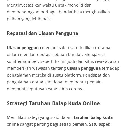
Menginvestasikan waktu untuk meneliti dan
membandingkan berbagai bandar bisa menghasilkan
pilihan yang lebih baik.
Reputasi dan Ulasan Pengguna
Ulasan pengguna
menjadi salah satu indikator utama
dalam menilai reputasi sebuah bandar. Mengakses
sumber-sumber, seperti forum judi dan situs review, akan
memberikan wawasan tentang
ulasan pengguna
terhadap
pengalaman mereka di suatu platform. Pendapat dan
pengalaman orang lain dapat membantu pemain
membuat keputusan yang lebih cerdas.
Strategi Taruhan Balap Kuda Online
Memiliki strategi yang solid dalam
taruhan balap kuda
online sangat penting bagi setiap pemain. Satu aspek