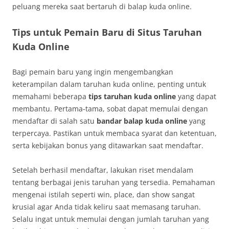
peluang mereka saat bertaruh di balap kuda online.
Tips untuk Pemain Baru di Situs Taruhan
Kuda Online
Bagi pemain baru yang ingin mengembangkan
keterampilan dalam taruhan kuda online, penting untuk
memahami beberapa
tips taruhan kuda online
yang dapat
membantu. Pertama-tama, sobat dapat memulai dengan
mendaftar di salah satu
bandar balap kuda online
yang
terpercaya. Pastikan untuk membaca syarat dan ketentuan,
serta kebijakan bonus yang ditawarkan saat mendaftar.
Setelah berhasil mendaftar, lakukan riset mendalam
tentang berbagai jenis taruhan yang tersedia. Pemahaman
mengenai istilah seperti win, place, dan show sangat
krusial agar Anda tidak keliru saat memasang taruhan.
Selalu ingat untuk memulai dengan jumlah taruhan yang