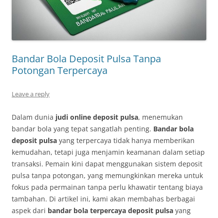
Bandar Bola Deposit Pulsa Tanpa
Potongan Terpercaya
Leave a reply
Dalam dunia
judi online deposit pulsa
, menemukan
bandar bola yang tepat sangatlah penting.
Bandar bola
deposit pulsa
yang terpercaya tidak hanya memberikan
kemudahan, tetapi juga menjamin keamanan dalam setiap
transaksi. Pemain kini dapat menggunakan sistem deposit
pulsa tanpa potongan, yang memungkinkan mereka untuk
fokus pada permainan tanpa perlu khawatir tentang biaya
tambahan. Di artikel ini, kami akan membahas berbagai
aspek dari
bandar bola terpercaya deposit pulsa
yang