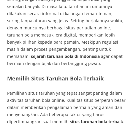
semakin banyak. Di masa lalu, taruhan ini umumnya
dilakukan secara informal di kalangan teman-teman,
sering tanpa aturan yang jelas. Seiring berjalannya waktu,
dengan munculnya berbagai situs perjudian online,
taruhan bola memasuki era digital, memberikan lebih
banyak pilihan kepada para pemain. Meskipun regulasi
masih dalam proses pengembangan, penting untuk
memahami
sejarah taruhan bola di Indonesia
agar dapat
bermain dengan bijak dan bertanggung jawab.
Memilih Situs Taruhan Bola Terbaik
Pemilihan situs taruhan yang tepat sangat penting dalam
aktivitas taruhan bola online. Kualitas situs berperan besar
dalam memberikan pengalaman bermain yang aman dan
menyenangkan. Ada beberapa faktor yang harus
dipertimbangkan saat memilih
situs taruhan bola terbaik
.