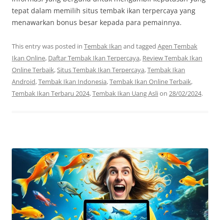
tepat dalam memilih situs tembak ikan terpercaya yang
menawarkan bonus besar kepada para pemainnya.
This entry was posted in
Tembak Ikan
and tagged
Agen Tembak
Ikan Online
,
Daftar Tembak Ikan Terpercaya
,
Review Tembak Ikan
Online Terbaik
,
Situs Tembak Ikan Terpercaya
,
Tembak Ikan
Android
,
Tembak Ikan Indonesia
,
Tembak Ikan Online Terbaik
,
Tembak Ikan Terbaru 2024
,
Tembak Ikan Uang Asli
on
28/02/2024
.