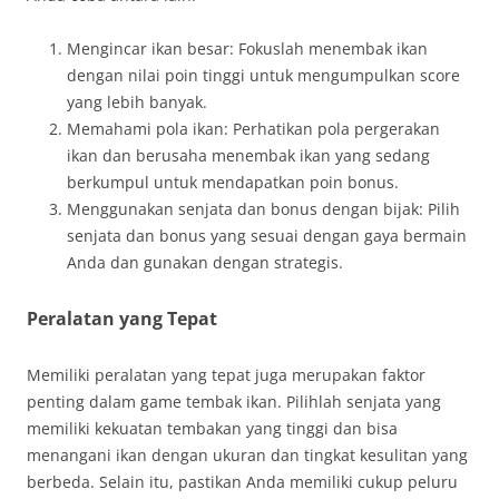
Mengincar ikan besar: Fokuslah menembak ikan
dengan nilai poin tinggi untuk mengumpulkan score
yang lebih banyak.
Memahami pola ikan: Perhatikan pola pergerakan
ikan dan berusaha menembak ikan yang sedang
berkumpul untuk mendapatkan poin bonus.
Menggunakan senjata dan bonus dengan bijak: Pilih
senjata dan bonus yang sesuai dengan gaya bermain
Anda dan gunakan dengan strategis.
Peralatan yang Tepat
Memiliki peralatan yang tepat juga merupakan faktor
penting dalam game tembak ikan. Pilihlah senjata yang
memiliki kekuatan tembakan yang tinggi dan bisa
menangani ikan dengan ukuran dan tingkat kesulitan yang
berbeda. Selain itu, pastikan Anda memiliki cukup peluru