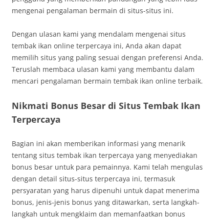
mengenai pengalaman bermain di situs-situs ini.
Dengan ulasan kami yang mendalam mengenai situs
tembak ikan online terpercaya ini, Anda akan dapat
memilih situs yang paling sesuai dengan preferensi Anda.
Teruslah membaca ulasan kami yang membantu dalam
mencari pengalaman bermain tembak ikan online terbaik.
Nikmati Bonus Besar di Situs Tembak Ikan
Terpercaya
Bagian ini akan memberikan informasi yang menarik
tentang situs tembak ikan terpercaya yang menyediakan
bonus besar untuk para pemainnya. Kami telah mengulas
dengan detail situs-situs terpercaya ini, termasuk
persyaratan yang harus dipenuhi untuk dapat menerima
bonus, jenis-jenis bonus yang ditawarkan, serta langkah-
langkah untuk mengklaim dan memanfaatkan bonus