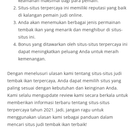
keamanan maksimal bagi para pemain.
Situs-situs terpercaya ini memiliki reputasi yang baik
di kalangan pemain judi online.
Anda akan menemukan berbagai jenis permainan
tembak ikan yang menarik dan menghibur di situs-
situs ini.
Bonus yang ditawarkan oleh situs-situs terpercaya ini
dapat meningkatkan peluang Anda untuk meraih
kemenangan.
Dengan menelusuri ulasan kami tentang situs-situs judi
tembak ikan terpercaya, Anda dapat memilih situs yang
paling sesuai dengan kebutuhan dan keinginan Anda.
Kami selalu mengupdate review kami secara berkala untuk
memberikan informasi terbaru tentang situs-situs
terpercaya tahun 2021. Jadi, jangan ragu untuk
menggunakan ulasan kami sebagai panduan dalam
mencari situs judi tembak ikan terbaik!