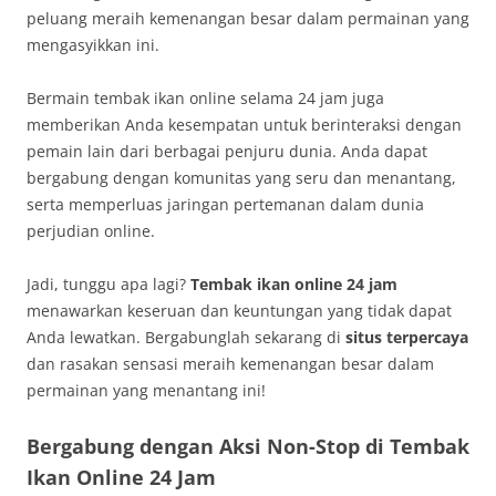
peluang meraih kemenangan besar dalam permainan yang
mengasyikkan ini.
Bermain tembak ikan online selama 24 jam juga
memberikan Anda kesempatan untuk berinteraksi dengan
pemain lain dari berbagai penjuru dunia. Anda dapat
bergabung dengan komunitas yang seru dan menantang,
serta memperluas jaringan pertemanan dalam dunia
perjudian online.
Jadi, tunggu apa lagi?
Tembak ikan online 24 jam
menawarkan keseruan dan keuntungan yang tidak dapat
Anda lewatkan. Bergabunglah sekarang di
situs terpercaya
dan rasakan sensasi meraih kemenangan besar dalam
permainan yang menantang ini!
Bergabung dengan Aksi Non-Stop di Tembak
Ikan Online 24 Jam