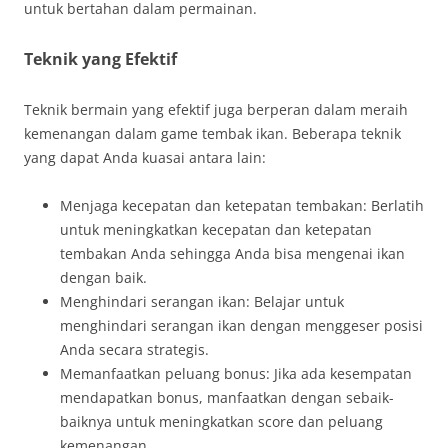
untuk bertahan dalam permainan.
Teknik yang Efektif
Teknik bermain yang efektif juga berperan dalam meraih
kemenangan dalam game tembak ikan. Beberapa teknik
yang dapat Anda kuasai antara lain:
Menjaga kecepatan dan ketepatan tembakan: Berlatih
untuk meningkatkan kecepatan dan ketepatan
tembakan Anda sehingga Anda bisa mengenai ikan
dengan baik.
Menghindari serangan ikan: Belajar untuk
menghindari serangan ikan dengan menggeser posisi
Anda secara strategis.
Memanfaatkan peluang bonus: Jika ada kesempatan
mendapatkan bonus, manfaatkan dengan sebaik-
baiknya untuk meningkatkan score dan peluang
kemenangan.