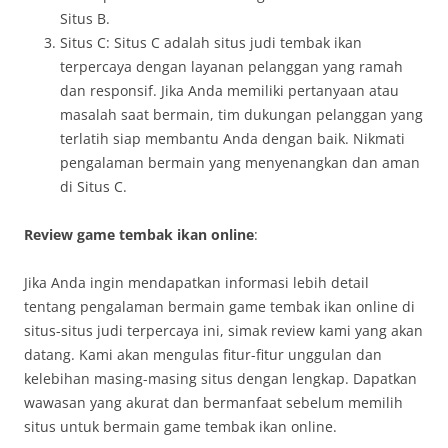
Situs B.
Situs C: Situs C adalah situs judi tembak ikan
terpercaya dengan layanan pelanggan yang ramah
dan responsif. Jika Anda memiliki pertanyaan atau
masalah saat bermain, tim dukungan pelanggan yang
terlatih siap membantu Anda dengan baik. Nikmati
pengalaman bermain yang menyenangkan dan aman
di Situs C.
Review game tembak ikan online
:
Jika Anda ingin mendapatkan informasi lebih detail
tentang pengalaman bermain game tembak ikan online di
situs-situs judi terpercaya ini, simak review kami yang akan
datang. Kami akan mengulas fitur-fitur unggulan dan
kelebihan masing-masing situs dengan lengkap. Dapatkan
wawasan yang akurat dan bermanfaat sebelum memilih
situs untuk bermain game tembak ikan online.