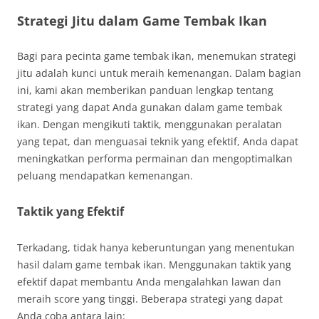
Strategi Jitu dalam Game Tembak Ikan
Bagi para pecinta game tembak ikan, menemukan strategi
jitu adalah kunci untuk meraih kemenangan. Dalam bagian
ini, kami akan memberikan panduan lengkap tentang
strategi yang dapat Anda gunakan dalam game tembak
ikan. Dengan mengikuti taktik, menggunakan peralatan
yang tepat, dan menguasai teknik yang efektif, Anda dapat
meningkatkan performa permainan dan mengoptimalkan
peluang mendapatkan kemenangan.
Taktik yang Efektif
Terkadang, tidak hanya keberuntungan yang menentukan
hasil dalam game tembak ikan. Menggunakan taktik yang
efektif dapat membantu Anda mengalahkan lawan dan
meraih score yang tinggi. Beberapa strategi yang dapat
Anda coba antara lain: