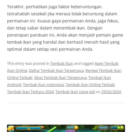
Terakhir, perhatikan juga faktor keberuntungan.
Istirahatlah sesekali jika merasa tidak beruntung dalam
permainan ini. Kuasai gaya permainan Anda, jaga fokus,
dan tetap sabar dalam menembak ikan. Dengan
penerapan panduan ini, Anda akan menjadi pemain game
tembak ikan yang handal dan berhasil meraih hasil yang
optimal dalam setiap sesi permainan Anda.
This entry was posted in
Tembak Ikan
and tagged
Agen Tembak
Ikan Online
,
Daftar Tembak Ikan Terpercaya
,
Review Tembak Ikan
Online Terbaik
,
Situs Tembak Ikan Terpercaya
,
Tembak Ikan
Android
,
Tembak Ikan Indonesia
,
Tembak Ikan Online Terbaik
,
Tembak Ikan Terbaru 2024
,
Tembak Ikan Uang Asli
on
29/02/2024
.