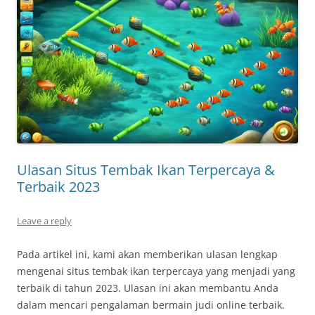
Ulasan Situs Tembak Ikan Terpercaya &
Terbaik 2023
Leave a reply
Pada artikel ini, kami akan memberikan ulasan lengkap
mengenai situs tembak ikan terpercaya yang menjadi yang
terbaik di tahun 2023. Ulasan ini akan membantu Anda
dalam mencari pengalaman bermain judi online terbaik.