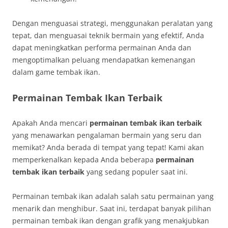
Dengan menguasai strategi, menggunakan peralatan yang
tepat, dan menguasai teknik bermain yang efektif, Anda
dapat meningkatkan performa permainan Anda dan
mengoptimalkan peluang mendapatkan kemenangan
dalam game tembak ikan.
Permainan Tembak Ikan Terbaik
Apakah Anda mencari
permainan tembak ikan terbaik
yang menawarkan pengalaman bermain yang seru dan
memikat? Anda berada di tempat yang tepat! Kami akan
memperkenalkan kepada Anda beberapa
permainan
tembak ikan terbaik
yang sedang populer saat ini.
Permainan tembak ikan adalah salah satu permainan yang
menarik dan menghibur. Saat ini, terdapat banyak pilihan
permainan tembak ikan dengan grafik yang menakjubkan