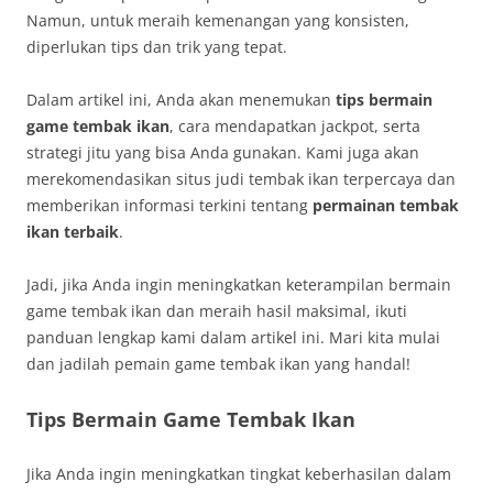
Namun, untuk meraih kemenangan yang konsisten,
diperlukan tips dan trik yang tepat.
Dalam artikel ini, Anda akan menemukan
tips bermain
game tembak ikan
, cara mendapatkan jackpot, serta
strategi jitu yang bisa Anda gunakan. Kami juga akan
merekomendasikan situs judi tembak ikan terpercaya dan
memberikan informasi terkini tentang
permainan tembak
ikan terbaik
.
Jadi, jika Anda ingin meningkatkan keterampilan bermain
game tembak ikan dan meraih hasil maksimal, ikuti
panduan lengkap kami dalam artikel ini. Mari kita mulai
dan jadilah pemain game tembak ikan yang handal!
Tips Bermain Game Tembak Ikan
Jika Anda ingin meningkatkan tingkat keberhasilan dalam