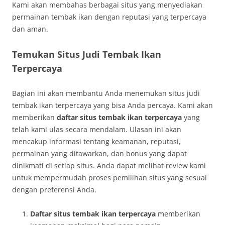
Kami akan membahas berbagai situs yang menyediakan
permainan tembak ikan dengan reputasi yang terpercaya
dan aman.
Temukan Situs Judi Tembak Ikan
Terpercaya
Bagian ini akan membantu Anda menemukan situs judi
tembak ikan terpercaya yang bisa Anda percaya. Kami akan
memberikan
daftar situs tembak ikan terpercaya
yang
telah kami ulas secara mendalam. Ulasan ini akan
mencakup informasi tentang keamanan, reputasi,
permainan yang ditawarkan, dan bonus yang dapat
dinikmati di setiap situs. Anda dapat melihat review kami
untuk mempermudah proses pemilihan situs yang sesuai
dengan preferensi Anda.
Daftar situs tembak ikan terpercaya
memberikan