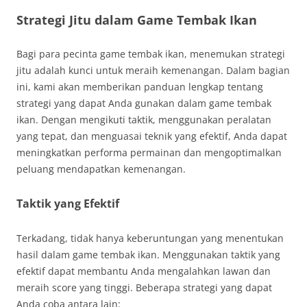
Strategi Jitu dalam Game Tembak Ikan
Bagi para pecinta game tembak ikan, menemukan strategi
jitu adalah kunci untuk meraih kemenangan. Dalam bagian
ini, kami akan memberikan panduan lengkap tentang
strategi yang dapat Anda gunakan dalam game tembak
ikan. Dengan mengikuti taktik, menggunakan peralatan
yang tepat, dan menguasai teknik yang efektif, Anda dapat
meningkatkan performa permainan dan mengoptimalkan
peluang mendapatkan kemenangan.
Taktik yang Efektif
Terkadang, tidak hanya keberuntungan yang menentukan
hasil dalam game tembak ikan. Menggunakan taktik yang
efektif dapat membantu Anda mengalahkan lawan dan
meraih score yang tinggi. Beberapa strategi yang dapat
Anda coba antara lain: