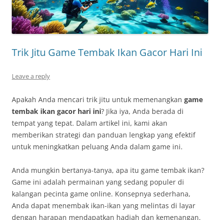
Trik Jitu Game Tembak Ikan Gacor Hari Ini
Leave a reply
Apakah Anda mencari trik jitu untuk memenangkan
game
tembak ikan gacor hari ini
? Jika iya, Anda berada di
tempat yang tepat. Dalam artikel ini, kami akan
memberikan strategi dan panduan lengkap yang efektif
untuk meningkatkan peluang Anda dalam game ini.
Anda mungkin bertanya-tanya, apa itu game tembak ikan?
Game ini adalah permainan yang sedang populer di
kalangan pecinta game online. Konsepnya sederhana,
Anda dapat menembak ikan-ikan yang melintas di layar
dengan harapan mendapatkan hadiah dan kemenangan.