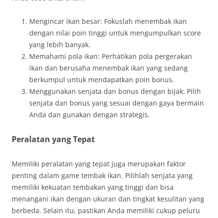
Mengincar ikan besar: Fokuslah menembak ikan
dengan nilai poin tinggi untuk mengumpulkan score
yang lebih banyak.
Memahami pola ikan: Perhatikan pola pergerakan
ikan dan berusaha menembak ikan yang sedang
berkumpul untuk mendapatkan poin bonus.
Menggunakan senjata dan bonus dengan bijak: Pilih
senjata dan bonus yang sesuai dengan gaya bermain
Anda dan gunakan dengan strategis.
Peralatan yang Tepat
Memiliki peralatan yang tepat juga merupakan faktor
penting dalam game tembak ikan. Pilihlah senjata yang
memiliki kekuatan tembakan yang tinggi dan bisa
menangani ikan dengan ukuran dan tingkat kesulitan yang
berbeda. Selain itu, pastikan Anda memiliki cukup peluru