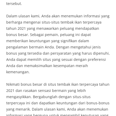
tersebut.
Dalam ulasan kami, Anda akan menemukan informasi yang
berharga mengenai situs-situs tembak ikan terpercaya
tahun 2021 yang menawarkan peluang mendapatkan
bonus besar. Sebagai pemain, peluang ini dapat
memberikan keuntungan yang signifikan dalam
pengalaman bermain Anda. Dengan mengetahui jenis
bonus yang tersedia dan persyaratan yang harus dipenuhi,
Anda dapat memilih situs yang sesuai dengan preferensi
Anda dan memaksimalkan kesempatan meraih
kemenangan.
Nikmati bonus besar di situs tembak ikan terpercaya tahun
2021 dan rasakan sensasi bermain yang lebih
mengasyikkan. Bergabunglah dengan situs-situs
terpercaya ini dan dapatkan keuntungan dari bonus-bonus
yang menarik. Dalam ulasan kami, Anda akan menemukan
informasi yang berguna untuk mengambil keputusan yang