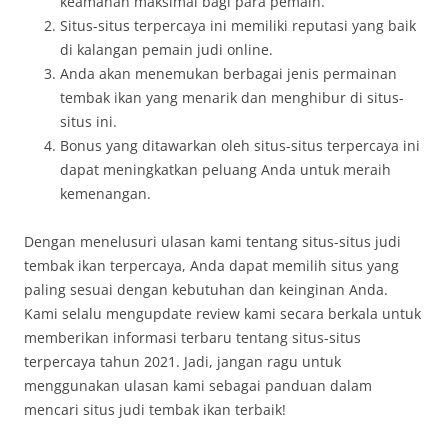
keamanan maksimal bagi para pemain.
Situs-situs terpercaya ini memiliki reputasi yang baik
di kalangan pemain judi online.
Anda akan menemukan berbagai jenis permainan
tembak ikan yang menarik dan menghibur di situs-
situs ini.
Bonus yang ditawarkan oleh situs-situs terpercaya ini
dapat meningkatkan peluang Anda untuk meraih
kemenangan.
Dengan menelusuri ulasan kami tentang situs-situs judi
tembak ikan terpercaya, Anda dapat memilih situs yang
paling sesuai dengan kebutuhan dan keinginan Anda.
Kami selalu mengupdate review kami secara berkala untuk
memberikan informasi terbaru tentang situs-situs
terpercaya tahun 2021. Jadi, jangan ragu untuk
menggunakan ulasan kami sebagai panduan dalam
mencari situs judi tembak ikan terbaik!