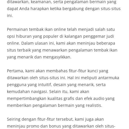
ditawarkan, keamanan, serta pengalaman bermain yang
dapat Anda harapkan ketika bergabung dengan situs-situs
ini.
Permainan tembak ikan online telah menjadi salah satu
opsi hiburan yang populer di kalangan penggemar judi
online. Dalam ulasan ini, kami akan meninjau beberapa
situs terbaik yang menawarkan pengalaman tembak ikan
yang menarik dan mengasyikkan.
Pertama, kami akan membahas fitur-fitur kunci yang
ditawarkan oleh situs-situs ini. Hal ini meliputi antarmuka
pengguna yang intuitif, desain yang menarik, serta
kemudahan navigasi. Selain itu, kami akan
mempertimbangkan kualitas grafis dan efek audio yang
memberikan pengalaman bermain yang realistis.
Seiring dengan fitur-fitur tersebut, kami juga akan
meninjau promo dan bonus yang ditawarkan oleh situs-