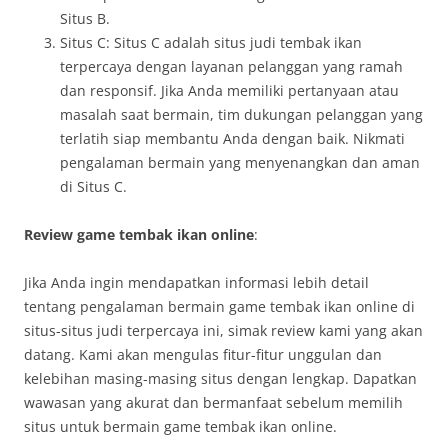
Situs B.
Situs C: Situs C adalah situs judi tembak ikan
terpercaya dengan layanan pelanggan yang ramah
dan responsif. Jika Anda memiliki pertanyaan atau
masalah saat bermain, tim dukungan pelanggan yang
terlatih siap membantu Anda dengan baik. Nikmati
pengalaman bermain yang menyenangkan dan aman
di Situs C.
Review game tembak ikan online
:
Jika Anda ingin mendapatkan informasi lebih detail
tentang pengalaman bermain game tembak ikan online di
situs-situs judi terpercaya ini, simak review kami yang akan
datang. Kami akan mengulas fitur-fitur unggulan dan
kelebihan masing-masing situs dengan lengkap. Dapatkan
wawasan yang akurat dan bermanfaat sebelum memilih
situs untuk bermain game tembak ikan online.