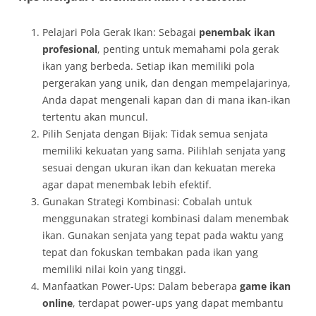
Pelajari Pola Gerak Ikan: Sebagai
penembak ikan
profesional
, penting untuk memahami pola gerak
ikan yang berbeda. Setiap ikan memiliki pola
pergerakan yang unik, dan dengan mempelajarinya,
Anda dapat mengenali kapan dan di mana ikan-ikan
tertentu akan muncul.
Pilih Senjata dengan Bijak: Tidak semua senjata
memiliki kekuatan yang sama. Pilihlah senjata yang
sesuai dengan ukuran ikan dan kekuatan mereka
agar dapat menembak lebih efektif.
Gunakan Strategi Kombinasi: Cobalah untuk
menggunakan strategi kombinasi dalam menembak
ikan. Gunakan senjata yang tepat pada waktu yang
tepat dan fokuskan tembakan pada ikan yang
memiliki nilai koin yang tinggi.
Manfaatkan Power-Ups: Dalam beberapa
game ikan
online
, terdapat power-ups yang dapat membantu