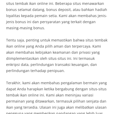
situs tembak ikan online ini. Beberapa situs menawarkan
bonus selamat datang, bonus deposit, atau bahkan hadiah
loyalitas kepada pemain setia. Kami akan membahas jenis-
jenis bonus ini dan persyaratan yang terkait dengan
masing-masing bonus.
Tentu saja, penting untuk memastikan bahwa situs tembak
ikan online yang Anda pilih aman dan terpercaya. Kami
akan membahas kebijakan keamanan dan privasi yang
diimplementasikan oleh situs-situs ini. Ini termasuk
enkripsi data, perlindungan transaksi keuangan, dan
perlindungan terhadap penipuan.
Terakhir, kami akan membahas pengalaman bermain yang
dapat Anda harapkan ketika bergabung dengan situs-situs
tembak ikan online ini. Kami akan meninjau variasi
permainan yang ditawarkan, termasuk pilihan senjata dan
ikan yang tersedia. Ulasan ini juga akan melibatkan ulasan
pengguna yang memberikan pandangan yang lebih luas