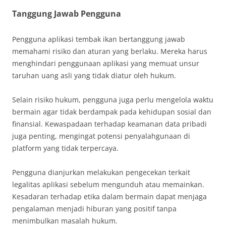
Tanggung Jawab Pengguna
Pengguna aplikasi tembak ikan bertanggung jawab
memahami risiko dan aturan yang berlaku. Mereka harus
menghindari penggunaan aplikasi yang memuat unsur
taruhan uang asli yang tidak diatur oleh hukum.
Selain risiko hukum, pengguna juga perlu mengelola waktu
bermain agar tidak berdampak pada kehidupan sosial dan
finansial. Kewaspadaan terhadap keamanan data pribadi
juga penting, mengingat potensi penyalahgunaan di
platform yang tidak terpercaya.
Pengguna dianjurkan melakukan pengecekan terkait
legalitas aplikasi sebelum mengunduh atau memainkan.
Kesadaran terhadap etika dalam bermain dapat menjaga
pengalaman menjadi hiburan yang positif tanpa
menimbulkan masalah hukum.