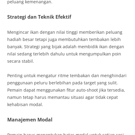
peluang kemenangan.
Strategi dan Teknik Efektif
Mengincar ikan dengan nilai tinggi memberikan peluang
hadiah besar tetapi juga membutuhkan tembakan lebih
banyak. Strategi yang bijak adalah membidik ikan dengan
nilai sedang terlebih dahulu untuk mengumpulkan poin
secara stabil.
Penting untuk mengatur ritme tembakan dan menghindari
penggunaan peluru berlebihan pada target yang sulit.
Pemain dapat menggunakan fitur auto-shoot jika tersedia,
namun tetap harus memantau situasi agar tidak cepat
kehabisan modal.
Manajemen Modal
Pemain harus menentukan batas modal untuk setiap sesi