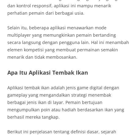
dan kontrol responsif, aplikasi ini mampu menarik
perhatian pemain dari berbagai usia.
Selain itu, beberapa aplikasi menawarkan mode
multiplayer yang memungkinkan pemain bertanding
secara langsung dengan pengguna lain. Hal ini menambah
elemen kompetisi yang membuat permainan semakin
menarik dan tidak membosankan.
Apa Itu Aplikasi Tembak Ikan
Aplikasi tembak ikan adalah jenis game digital dengan
gameplay yang mengandalkan strategi menembak
berbagai jenis ikan di layar. Pemain bertujuan
mengumpulkan poin atau hadiah berdasarkan ikan yang
berhasil mereka tangkap.
Berikut ini penjelasan tentang definisi dasar, sejarah