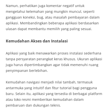
Namun, perhatikan juga komentar negatif untuk
mengetahui kelemahan yang mungkin muncul, seperti
gangguan koneksi, bug, atau masalah pembayaran dalam
aplikasi. Membandingkan beberapa aplikasi berdasarkan
ulasan dapat membantu memilih yang paling sesuai.
Kemudahan Akses dan Instalasi
Aplikasi yang baik menawarkan proses instalasi sederhana
tanpa persyaratan perangkat keras khusus. Ukuran aplikasi
juga harus dipertimbangkan agar tidak memenuhi ruang
penyimpanan berlebihan.
Kemudahan navigasi menjadi nilai tambah, termasuk
antarmuka yang intuitif dan fitur tutorial bagi pengguna
baru. Selain itu, aplikasi yang tersedia di berbagai platform
atau toko resmi memberikan kemudahan dalam
pembaruan dan dukungan teknis.