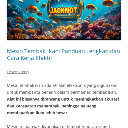
Mesin Tembak Ikan: Panduan Lengkap dan
Cara Kerja Efektif
Leave a reply
Mesin tembak ikan adalah alat elektronik yang digunakan
untuk membantu pemain dalam permainan tembak ikan.
Alat ini biasanya dirancang untuk meningkatkan akurasi
dan kecepatan menembak, sehingga peluang
mendapatkan ikan lebih besar.
Mesin ini banyak digunakan di tempat hiburan seperti