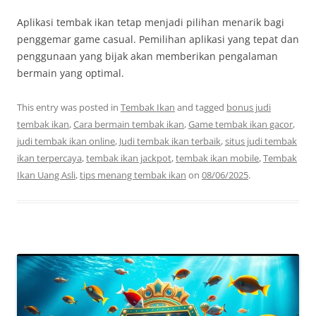
Aplikasi tembak ikan tetap menjadi pilihan menarik bagi
penggemar game casual. Pemilihan aplikasi yang tepat dan
penggunaan yang bijak akan memberikan pengalaman
bermain yang optimal.
This entry was posted in
Tembak Ikan
and tagged
bonus judi
tembak ikan
,
Cara bermain tembak ikan
,
Game tembak ikan gacor
,
judi tembak ikan online
,
Judi tembak ikan terbaik
,
situs judi tembak
ikan terpercaya
,
tembak ikan jackpot
,
tembak ikan mobile
,
Tembak
Ikan Uang Asli
,
tips menang tembak ikan
on
08/06/2025
.