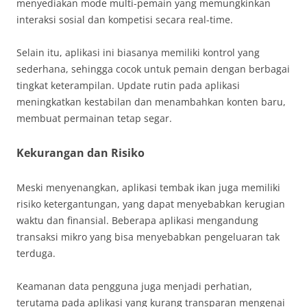
menyediakan mode multi-pemain yang memungkinkan
interaksi sosial dan kompetisi secara real-time.
Selain itu, aplikasi ini biasanya memiliki kontrol yang
sederhana, sehingga cocok untuk pemain dengan berbagai
tingkat keterampilan. Update rutin pada aplikasi
meningkatkan kestabilan dan menambahkan konten baru,
membuat permainan tetap segar.
Kekurangan dan Risiko
Meski menyenangkan, aplikasi tembak ikan juga memiliki
risiko ketergantungan, yang dapat menyebabkan kerugian
waktu dan finansial. Beberapa aplikasi mengandung
transaksi mikro yang bisa menyebabkan pengeluaran tak
terduga.
Keamanan data pengguna juga menjadi perhatian,
terutama pada aplikasi yang kurang transparan mengenai