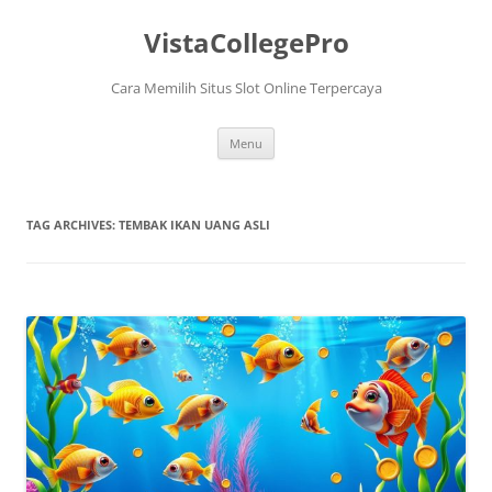
VistaCollegePro
Cara Memilih Situs Slot Online Terpercaya
Skip
Menu
to
content
TAG ARCHIVES:
TEMBAK IKAN UANG ASLI