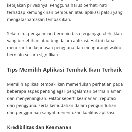
kebijakan privasinya. Pengguna harus berhati-hati
terhadap kemungkinan penipuan atau aplikasi palsu yang
mengatasnamakan tembak ikan.
Selain itu, pengalaman bermain bisa terganggu oleh iklan
yang berlebihan atau bug dalam aplikasi. Hal ini dapat
menurunkan kepuasan pengguna dan mengurangi waktu
bermain secara signifikan.
Tips Memilih Aplikasi Tembak Ikan Terbaik
Memilih aplikasi tembak ikan memerlukan perhatian pada
beberapa aspek penting agar pengalaman bermain aman
dan menyenangkan. Faktor seperti keamanan, reputasi
dari pengguna, serta kemudahan dalam pengunduhan
dan penggunaan sangat menentukan kualitas aplikasi.
Kredibilitas dan Keamanan