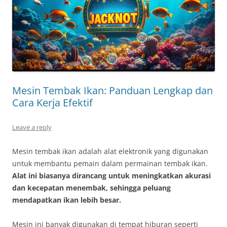
Mesin Tembak Ikan: Panduan Lengkap dan
Cara Kerja Efektif
Leave a reply
Mesin tembak ikan adalah alat elektronik yang digunakan
untuk membantu pemain dalam permainan tembak ikan.
Alat ini biasanya dirancang untuk meningkatkan akurasi
dan kecepatan menembak, sehingga peluang
mendapatkan ikan lebih besar.
Mesin ini banyak digunakan di tempat hiburan seperti