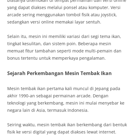
biasanya ditemukan di tempat permainan dan versi online
yang dapat diakses melalui ponsel atau komputer. Versi
arcade sering menggunakan tombol fisik atau joystick,
sedangkan versi online memakai layar sentuh.
Selain itu, mesin ini memiliki variasi dari segi tema ikan,
tingkat kesulitan, dan sistem poin. Beberapa mesin
memuat fitur tambahan seperti mode multi-pemain dan
bonus tertentu untuk memperkaya pengalaman.
Sejarah Perkembangan Mesin Tembak Ikan
Mesin tembak ikan pertama kali muncul di Jepang pada
akhir 1990-an sebagai permainan arcade. Dengan
teknologi yang berkembang, mesin ini mulai menyebar ke
negara lain di Asia, termasuk Indonesia.
Seiring waktu, mesin tembak ikan berkembang dari bentuk
fisik ke versi digital yang dapat diakses lewat internet.