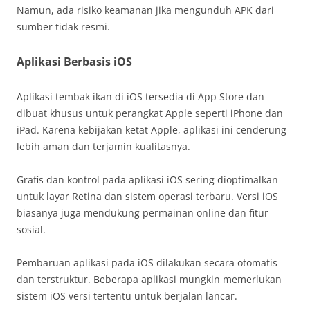
Namun, ada risiko keamanan jika mengunduh APK dari
sumber tidak resmi.
Aplikasi Berbasis iOS
Aplikasi tembak ikan di iOS tersedia di App Store dan
dibuat khusus untuk perangkat Apple seperti iPhone dan
iPad. Karena kebijakan ketat Apple, aplikasi ini cenderung
lebih aman dan terjamin kualitasnya.
Grafis dan kontrol pada aplikasi iOS sering dioptimalkan
untuk layar Retina dan sistem operasi terbaru. Versi iOS
biasanya juga mendukung permainan online dan fitur
sosial.
Pembaruan aplikasi pada iOS dilakukan secara otomatis
dan terstruktur. Beberapa aplikasi mungkin memerlukan
sistem iOS versi tertentu untuk berjalan lancar.