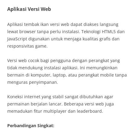
Aplikasi Versi Web
Aplikasi tembak ikan versi web dapat diakses langsung
lewat browser tanpa perlu instalasi. Teknologi HTML5 dan
JavaScript digunakan untuk menjaga kualitas grafis dan
responsivitas game.
Versi web cocok bagi pengguna dengan perangkat yang
tidak mendukung instalasi aplikasi. Ini memungkinkan
bermain di komputer, laptop, atau perangkat mobile tanpa
menguras penyimpanan.
Koneksi internet yang stabil sangat dibutuhkan agar
permainan berjalan lancar. Beberapa versi web juga
memadukan fitur multiplayer dan leaderboard.
Perbandingan Singkat: