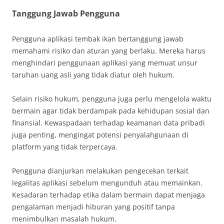
Tanggung Jawab Pengguna
Pengguna aplikasi tembak ikan bertanggung jawab
memahami risiko dan aturan yang berlaku. Mereka harus
menghindari penggunaan aplikasi yang memuat unsur
taruhan uang asli yang tidak diatur oleh hukum.
Selain risiko hukum, pengguna juga perlu mengelola waktu
bermain agar tidak berdampak pada kehidupan sosial dan
finansial. Kewaspadaan terhadap keamanan data pribadi
juga penting, mengingat potensi penyalahgunaan di
platform yang tidak terpercaya.
Pengguna dianjurkan melakukan pengecekan terkait
legalitas aplikasi sebelum mengunduh atau memainkan.
Kesadaran terhadap etika dalam bermain dapat menjaga
pengalaman menjadi hiburan yang positif tanpa
menimbulkan masalah hukum.