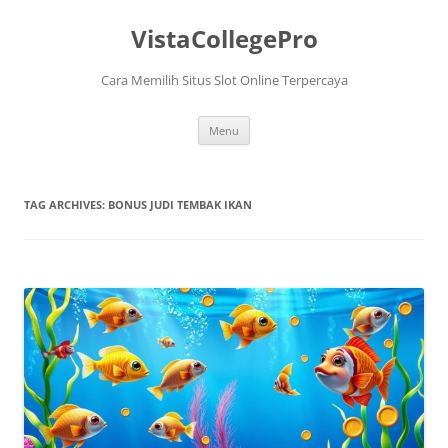
VistaCollegePro
Cara Memilih Situs Slot Online Terpercaya
Skip
Menu
to
content
TAG ARCHIVES:
BONUS JUDI TEMBAK IKAN