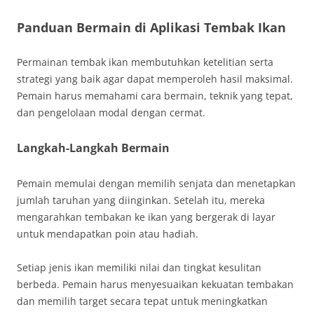
Panduan Bermain di Aplikasi Tembak Ikan
Permainan tembak ikan membutuhkan ketelitian serta
strategi yang baik agar dapat memperoleh hasil maksimal.
Pemain harus memahami cara bermain, teknik yang tepat,
dan pengelolaan modal dengan cermat.
Langkah-Langkah Bermain
Pemain memulai dengan memilih senjata dan menetapkan
jumlah taruhan yang diinginkan. Setelah itu, mereka
mengarahkan tembakan ke ikan yang bergerak di layar
untuk mendapatkan poin atau hadiah.
Setiap jenis ikan memiliki nilai dan tingkat kesulitan
berbeda. Pemain harus menyesuaikan kekuatan tembakan
dan memilih target secara tepat untuk meningkatkan