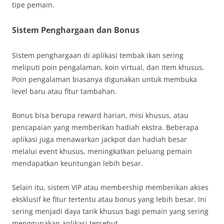
tipe pemain.
Sistem Penghargaan dan Bonus
Sistem penghargaan di aplikasi tembak ikan sering
meliputi poin pengalaman, koin virtual, dan item khusus.
Poin pengalaman biasanya digunakan untuk membuka
level baru atau fitur tambahan.
Bonus bisa berupa reward harian, misi khusus, atau
pencapaian yang memberikan hadiah ekstra. Beberapa
aplikasi juga menawarkan jackpot dan hadiah besar
melalui event khusus, meningkatkan peluang pemain
mendapatkan keuntungan lebih besar.
Selain itu, sistem VIP atau membership memberikan akses
eksklusif ke fitur tertentu atau bonus yang lebih besar. Ini
sering menjadi daya tarik khusus bagi pemain yang sering
menggunakan aplikasi tersebut.