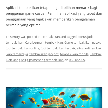
Aplikasi tembak ikan tetap menjadi pilihan menarik bagi
penggemar game casual. Pemilihan aplikasi yang tepat dan
penggunaan yang bijak akan memberikan pengalaman
bermain yang optimal.
This entry was posted in
Tembak Ikan
and tagged
bonus judi
tembak ikan
,
Cara bermain tembak ikan
,
Game tembak ikan gacor
,
judi tembak ikan online
,
Judi tembak ikan terbaik
,
situs judi tembak
ikan terpercaya
,
tembak ikan jackpot
,
tembak ikan mobile
,
Tembak
Ikan Uang Asli
,
tips menang tembak ikan
on
08/06/2025
.