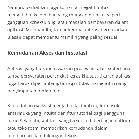
Namun, perhatikan juga komentar negatif untuk
mengetahui kelemahan yang mungkin muncul, seperti
gangguan koneksi, bug, atau masalah pembayaran dalam
aplikasi. Membandingkan beberapa aplikasi berdasarkan
ulasan dapat membantu memilih yang paling sesuai.
Kemudahan Akses dan Instalasi
Aplikasi yang baik menawarkan proses instalasi sederhana
tanpa persyaratan perangkat keras khusus. Ukuran aplikasi
juga harus dipertimbangkan agar tidak memenuhi ruang
penyimpanan berlebihan.
Kemudahan navigasi menjadi nilai tambah, termasuk
antarmuka yang intuitif dan fitur tutorial bagi pengguna
baru. Selain itu, aplikasi yang tersedia di berbagai platform
atau toko resmi memberikan kemudahan dalam
pembaruan dan dukungan teknis.