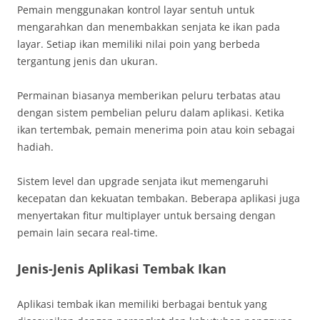
Pemain menggunakan kontrol layar sentuh untuk
mengarahkan dan menembakkan senjata ke ikan pada
layar. Setiap ikan memiliki nilai poin yang berbeda
tergantung jenis dan ukuran.
Permainan biasanya memberikan peluru terbatas atau
dengan sistem pembelian peluru dalam aplikasi. Ketika
ikan tertembak, pemain menerima poin atau koin sebagai
hadiah.
Sistem level dan upgrade senjata ikut memengaruhi
kecepatan dan kekuatan tembakan. Beberapa aplikasi juga
menyertakan fitur multiplayer untuk bersaing dengan
pemain lain secara real-time.
Jenis-Jenis Aplikasi Tembak Ikan
Aplikasi tembak ikan memiliki berbagai bentuk yang