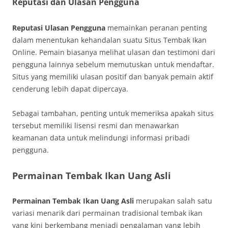
Reputasi dan Ulasan Pengguna
Reputasi Ulasan Pengguna
memainkan peranan penting
dalam menentukan kehandalan suatu Situs Tembak Ikan
Online. Pemain biasanya melihat ulasan dan testimoni dari
pengguna lainnya sebelum memutuskan untuk mendaftar.
Situs yang memiliki ulasan positif dan banyak pemain aktif
cenderung lebih dapat dipercaya.
Sebagai tambahan, penting untuk memeriksa apakah situs
tersebut memiliki lisensi resmi dan menawarkan
keamanan data untuk melindungi informasi pribadi
pengguna.
Permainan Tembak Ikan Uang Asli
Permainan Tembak Ikan Uang Asli
merupakan salah satu
variasi menarik dari permainan tradisional tembak ikan
yang kini berkembang menjadi pengalaman yang lebih