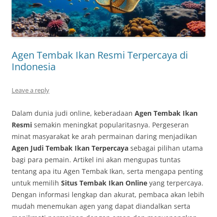
Agen Tembak Ikan Resmi Terpercaya di
Indonesia
Leave a reply
Dalam dunia judi online, keberadaan
Agen Tembak Ikan
Resmi
semakin meningkat popularitasnya. Pergeseran
minat masyarakat ke arah permainan daring menjadikan
Agen Judi Tembak Ikan Terpercaya
sebagai pilihan utama
bagi para pemain. Artikel ini akan mengupas tuntas
tentang apa itu Agen Tembak Ikan, serta mengapa penting
untuk memilih
Situs Tembak Ikan Online
yang terpercaya.
Dengan informasi lengkap dan akurat, pembaca akan lebih
mudah menemukan agen yang dapat diandalkan serta