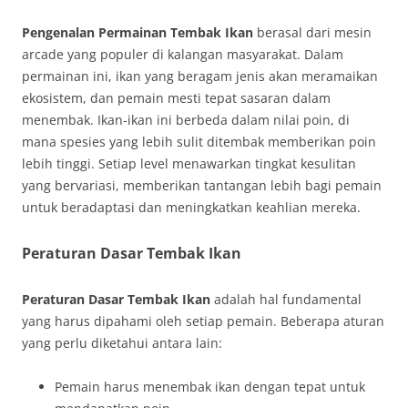
Pengenalan Permainan Tembak Ikan
berasal dari mesin
arcade yang populer di kalangan masyarakat. Dalam
permainan ini, ikan yang beragam jenis akan meramaikan
ekosistem, dan pemain mesti tepat sasaran dalam
menembak. Ikan-ikan ini berbeda dalam nilai poin, di
mana spesies yang lebih sulit ditembak memberikan poin
lebih tinggi. Setiap level menawarkan tingkat kesulitan
yang bervariasi, memberikan tantangan lebih bagi pemain
untuk beradaptasi dan meningkatkan keahlian mereka.
Peraturan Dasar Tembak Ikan
Peraturan Dasar Tembak Ikan
adalah hal fundamental
yang harus dipahami oleh setiap pemain. Beberapa aturan
yang perlu diketahui antara lain:
Pemain harus menembak ikan dengan tepat untuk