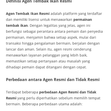
Definisi Agen Tembak Ikan Resmi
Agen Tembak Ikan Resmi
adalah platform yang terdaftar
dan memiliki lisensi untuk menawarkan
permainan
tembak ikan
. Dengan legalitas yang jelas, agen ini
berfungsi sebagai perantara antara pemain dan penyedia
permainan, menjamin bahwa setiap aspek, mulai dari
transaksi hingga pengalaman bermain, berjalan dengan
lancar dan aman. Selain itu, agen resmi cenderung
menawarkan layanan pelanggan yang lebih baik,
memastikan setiap pertanyaan atau masalah yang
dihadapi pemain dapat ditangani dengan cepat.
Perbedaan antara Agen Resmi dan Tidak Resmi
Terdapat beberapa
perbedaan Agen Resmi dan Tidak
Resmi
yang perlu diperhatikan sebelum memilih tempat
bermain. Beberapa perbedaan utama adalah: