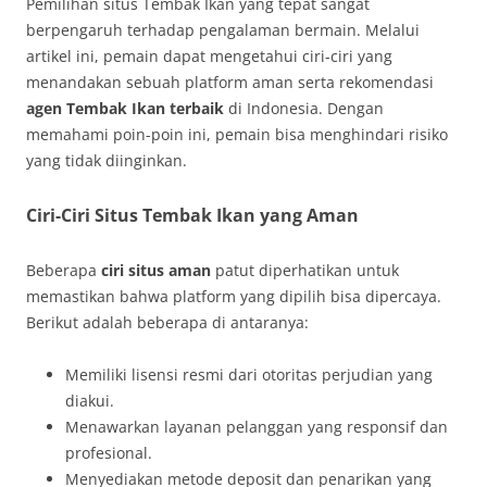
Pemilihan situs Tembak Ikan yang tepat sangat
berpengaruh terhadap pengalaman bermain. Melalui
artikel ini, pemain dapat mengetahui ciri-ciri yang
menandakan sebuah platform aman serta rekomendasi
agen Tembak Ikan terbaik
di Indonesia. Dengan
memahami poin-poin ini, pemain bisa menghindari risiko
yang tidak diinginkan.
Ciri-Ciri Situs Tembak Ikan yang Aman
Beberapa
ciri situs aman
patut diperhatikan untuk
memastikan bahwa platform yang dipilih bisa dipercaya.
Berikut adalah beberapa di antaranya:
Memiliki lisensi resmi dari otoritas perjudian yang
diakui.
Menawarkan layanan pelanggan yang responsif dan
profesional.
Menyediakan metode deposit dan penarikan yang