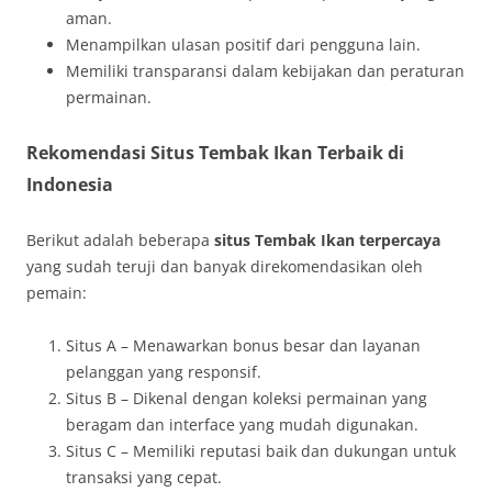
aman.
Menampilkan ulasan positif dari pengguna lain.
Memiliki transparansi dalam kebijakan dan peraturan
permainan.
Rekomendasi Situs Tembak Ikan Terbaik di
Indonesia
Berikut adalah beberapa
situs Tembak Ikan terpercaya
yang sudah teruji dan banyak direkomendasikan oleh
pemain:
Situs A – Menawarkan bonus besar dan layanan
pelanggan yang responsif.
Situs B – Dikenal dengan koleksi permainan yang
beragam dan interface yang mudah digunakan.
Situs C – Memiliki reputasi baik dan dukungan untuk
transaksi yang cepat.