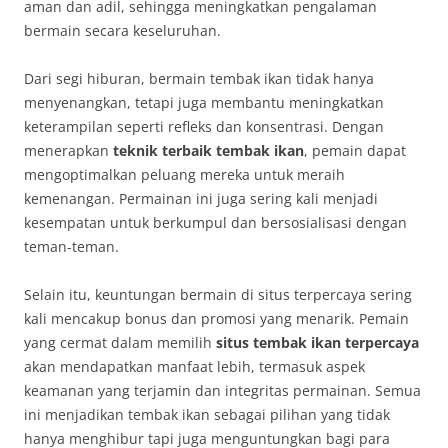
aman dan adil, sehingga meningkatkan pengalaman
bermain secara keseluruhan.
Dari segi hiburan, bermain tembak ikan tidak hanya
menyenangkan, tetapi juga membantu meningkatkan
keterampilan seperti refleks dan konsentrasi. Dengan
menerapkan
teknik terbaik tembak ikan
, pemain dapat
mengoptimalkan peluang mereka untuk meraih
kemenangan. Permainan ini juga sering kali menjadi
kesempatan untuk berkumpul dan bersosialisasi dengan
teman-teman.
Selain itu, keuntungan bermain di situs terpercaya sering
kali mencakup bonus dan promosi yang menarik. Pemain
yang cermat dalam memilih
situs tembak ikan terpercaya
akan mendapatkan manfaat lebih, termasuk aspek
keamanan yang terjamin dan integritas permainan. Semua
ini menjadikan tembak ikan sebagai pilihan yang tidak
hanya menghibur tapi juga menguntungkan bagi para