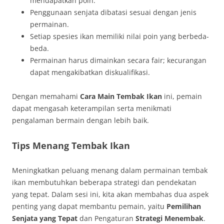
mendapatkan poin.
Penggunaan senjata dibatasi sesuai dengan jenis
permainan.
Setiap spesies ikan memiliki nilai poin yang berbeda-
beda.
Permainan harus dimainkan secara fair; kecurangan
dapat mengakibatkan diskualifikasi.
Dengan memahami
Cara Main Tembak Ikan
ini, pemain
dapat mengasah keterampilan serta menikmati
pengalaman bermain dengan lebih baik.
Tips Menang Tembak Ikan
Meningkatkan peluang menang dalam permainan tembak
ikan membutuhkan beberapa strategi dan pendekatan
yang tepat. Dalam sesi ini, kita akan membahas dua aspek
penting yang dapat membantu pemain, yaitu
Pemilihan
Senjata yang Tepat
dan Pengaturan
Strategi Menembak
.