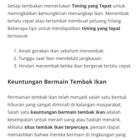
Setiap tembakan memerlukan
Timing yang Tepat
untuk
meningkatkan kemungkinan menangkap ikan. Menembak
terlalu cepat atau terlambat membuat peluang hilang.
Beberapa tips untuk mendapatkan
timing yang tepat
termasuk:
Amati gerakan ikan sebelum menembak.
Tunggu saat ikan mendekati jangkauan.
Hindari menembak ketika ikan bergerak terlalu cepat.
Keuntungan Bermain Tembak Ikan
Permainan tembak ikan telah menjadi salah satu bentuk
hiburan yang sangat diminati di kalangan masyarakat.
Salah satu
keuntungan bermain tembak ikan
adalah
kesempatan untuk meraih uang atau hadiah menarik.
Melalui
situs tembak ikan terpercaya
, pemain dapat
memastikan bahwa mereka bermain di lingkungan yang