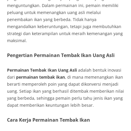
menguntungkan. Dalam permainan ini, pemain memiliki
peluang untuk memenangkan uang asli melalui
penembakan ikan yang berbeda. Tidak hanya
mengandalkan keberuntungan, tetapi juga membutuhkan
strategi dan keterampilan untuk meraih kemenangan yang
maksimal.
Pengertian Permainan Tembak Ikan Uang Asli
Permainan Tembak Ikan Uang Asli
adalah bentuk inovasi
dari
permainan tembak ikan
, di mana memenangkan ikan
berarti memperoleh poin yang dapat dikonversi menjadi
uang. Setiap ikan yang berhasil ditembak memberikan nilai
yang berbeda, sehingga pemain perlu tahu jenis ikan yang
dapat memberikan keuntungan lebih besar.
Cara Kerja Permainan Tembak Ikan