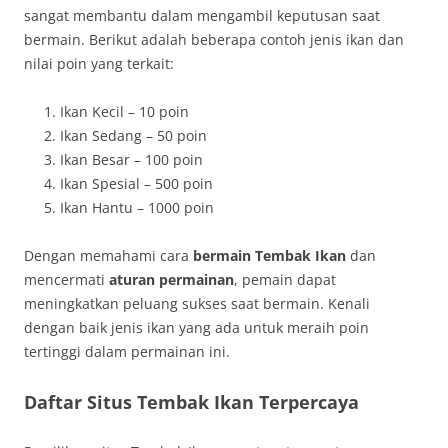
sangat membantu dalam mengambil keputusan saat
bermain. Berikut adalah beberapa contoh jenis ikan dan
nilai poin yang terkait:
Ikan Kecil – 10 poin
Ikan Sedang – 50 poin
Ikan Besar – 100 poin
Ikan Spesial – 500 poin
Ikan Hantu – 1000 poin
Dengan memahami cara
bermain Tembak Ikan
dan
mencermati
aturan permainan
, pemain dapat
meningkatkan peluang sukses saat bermain. Kenali
dengan baik jenis ikan yang ada untuk meraih poin
tertinggi dalam permainan ini.
Daftar Situs Tembak Ikan Terpercaya