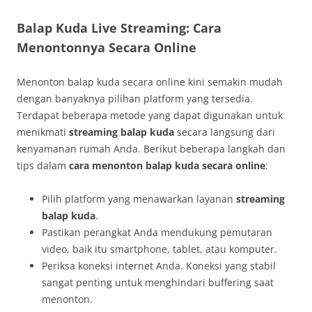
Balap Kuda Live Streaming: Cara
Menontonnya Secara Online
Menonton balap kuda secara online kini semakin mudah
dengan banyaknya pilihan platform yang tersedia.
Terdapat beberapa metode yang dapat digunakan untuk
menikmati
streaming balap kuda
secara langsung dari
kenyamanan rumah Anda. Berikut beberapa langkah dan
tips dalam
cara menonton balap kuda secara online
:
Pilih platform yang menawarkan layanan
streaming
balap kuda
.
Pastikan perangkat Anda mendukung pemutaran
video, baik itu smartphone, tablet, atau komputer.
Periksa koneksi internet Anda. Koneksi yang stabil
sangat penting untuk menghindari buffering saat
menonton.