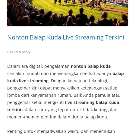
Nonton Balap Kuda Live Streaming Terkini
Leave a reply
Dalam era digital, pengalaman
nonton balap kuda
semakin mudah dan menyenangkan berkat adanya
balap
kuda live streaming
. Dengan kemajuan teknologi,
penggemar kini dapat menyaksikan ketegangan setiap
lomba dari kenyamanan rumah. Baik Anda pemula atau
penggemar setia, mengikuti
live streaming balap kuda
terkini
adalah cara yang tepat untuk tidak ketinggalan
momen-momen penting dalam dunia balap kuda.
Penting untuk menjadwalkan waktu dan menemukan