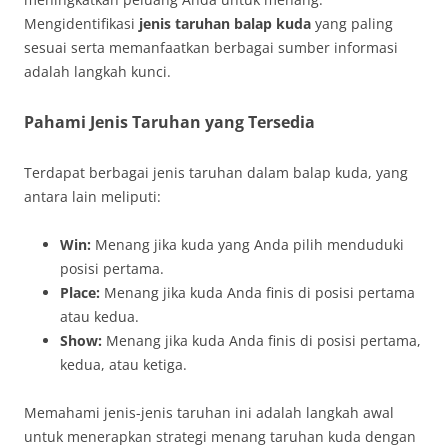
Mengidentifikasi
jenis taruhan balap kuda
yang paling
sesuai serta memanfaatkan berbagai sumber informasi
adalah langkah kunci.
Pahami Jenis Taruhan yang Tersedia
Terdapat berbagai jenis taruhan dalam balap kuda, yang
antara lain meliputi:
Win:
Menang jika kuda yang Anda pilih menduduki
posisi pertama.
Place:
Menang jika kuda Anda finis di posisi pertama
atau kedua.
Show:
Menang jika kuda Anda finis di posisi pertama,
kedua, atau ketiga.
Memahami jenis-jenis taruhan ini adalah langkah awal
untuk menerapkan strategi menang taruhan kuda dengan