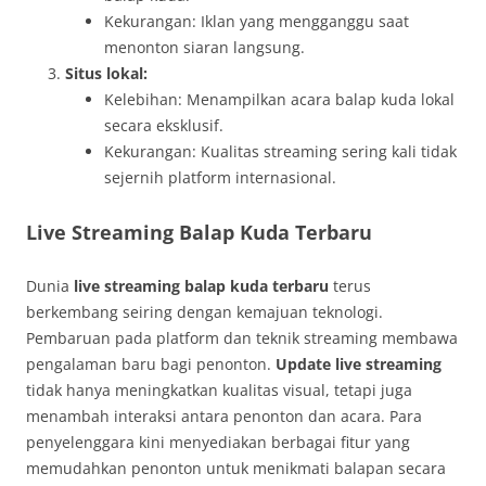
Kekurangan: Iklan yang mengganggu saat
menonton siaran langsung.
Situs lokal:
Kelebihan: Menampilkan acara balap kuda lokal
secara eksklusif.
Kekurangan: Kualitas streaming sering kali tidak
sejernih platform internasional.
Live Streaming Balap Kuda Terbaru
Dunia
live streaming balap kuda terbaru
terus
berkembang seiring dengan kemajuan teknologi.
Pembaruan pada platform dan teknik streaming membawa
pengalaman baru bagi penonton.
Update live streaming
tidak hanya meningkatkan kualitas visual, tetapi juga
menambah interaksi antara penonton dan acara. Para
penyelenggara kini menyediakan berbagai fitur yang
memudahkan penonton untuk menikmati balapan secara