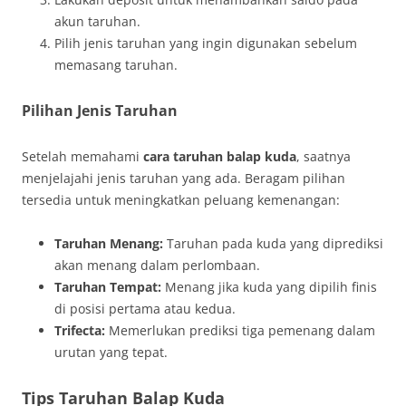
akun taruhan.
Pilih jenis taruhan yang ingin digunakan sebelum
memasang taruhan.
Pilihan Jenis Taruhan
Setelah memahami
cara taruhan balap kuda
, saatnya
menjelajahi jenis taruhan yang ada. Beragam pilihan
tersedia untuk meningkatkan peluang kemenangan:
Taruhan Menang:
Taruhan pada kuda yang diprediksi
akan menang dalam perlombaan.
Taruhan Tempat:
Menang jika kuda yang dipilih finis
di posisi pertama atau kedua.
Trifecta:
Memerlukan prediksi tiga pemenang dalam
urutan yang tepat.
Tips Taruhan Balap Kuda