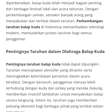
diperkenalkan, balap kuda telah menjadi bagian penting
dari berbagai festival lokal dan acara tahunan. Dengan
perkembangan zaman, semakin banyak orang yang
menyaksikan dan terlibat dalam taruhan.
Perkembangan
taruhan balap kuda
di Indonesia memanfaatkan teknologi
modern, memudahkan proses taruhan bagi semua
penggemar.
Pentingnya Taruhan dalam Olahraga Balap Kuda
Pentingnya taruhan balap kuda
tidak dapat dipungkiri.
Taruhan menciptakan atmosfer yang dinamis serta
meningkatkan keterlibatan penonton dalam acara
tersebut. Dengan bertaruh, penggemar merasa lebih
terhubung dengan kuda dan jockey yang mereka dukung,
memberikan insentif tambahan untuk menyaksikan balap
secara langsung. Selain itu, taruhan juga memberikan
peluang ekonomi bagi berbagai pihak yang terlibat dalam