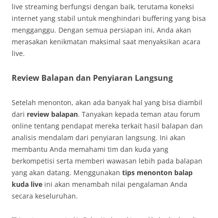
live streaming berfungsi dengan baik, terutama koneksi
internet yang stabil untuk menghindari buffering yang bisa
mengganggu. Dengan semua persiapan ini, Anda akan
merasakan kenikmatan maksimal saat menyaksikan acara
live.
Review Balapan dan Penyiaran Langsung
Setelah menonton, akan ada banyak hal yang bisa diambil
dari
review balapan
. Tanyakan kepada teman atau forum
online tentang pendapat mereka terkait hasil balapan dan
analisis mendalam dari penyiaran langsung. Ini akan
membantu Anda memahami tim dan kuda yang
berkompetisi serta memberi wawasan lebih pada balapan
yang akan datang. Menggunakan
tips menonton balap
kuda live
ini akan menambah nilai pengalaman Anda
secara keseluruhan.