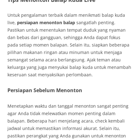
Untuk pengalaman terbaik dalam menikmati balap kuda
live,
persiapan menonton balap
sangatlah penting.
Pastikan untuk menentukan tempat duduk yang nyaman
dan bebas dari gangguan, sehingga Anda dapat fokus
pada setiap momen balapan. Selain itu, siapkan beberapa
pilihan makanan ringan atau minuman untuk menjaga
semangat selama acara berlangsung. Ajak teman atau
keluarga yang juga menyukai balap kuda untuk menambah
keseruan saat menyaksikan perlombaan.
Persiapan Sebelum Menonton
Menetapkan waktu dan tanggal menonton sangat penting
agar Anda tidak melewatkan momen penting dalam
balapan. Beberapa hari menjelang acara, check kembali
jadwal untuk memastikan informasi akurat. Selain itu,
pastikan perangkat yang Anda gunakan untuk menonton