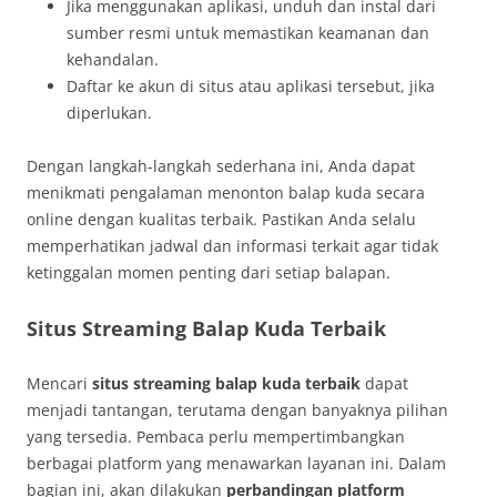
Jika menggunakan aplikasi, unduh dan instal dari
sumber resmi untuk memastikan keamanan dan
kehandalan.
Daftar ke akun di situs atau aplikasi tersebut, jika
diperlukan.
Dengan langkah-langkah sederhana ini, Anda dapat
menikmati pengalaman menonton balap kuda secara
online dengan kualitas terbaik. Pastikan Anda selalu
memperhatikan jadwal dan informasi terkait agar tidak
ketinggalan momen penting dari setiap balapan.
Situs Streaming Balap Kuda Terbaik
Mencari
situs streaming balap kuda terbaik
dapat
menjadi tantangan, terutama dengan banyaknya pilihan
yang tersedia. Pembaca perlu mempertimbangkan
berbagai platform yang menawarkan layanan ini. Dalam
bagian ini, akan dilakukan
perbandingan platform