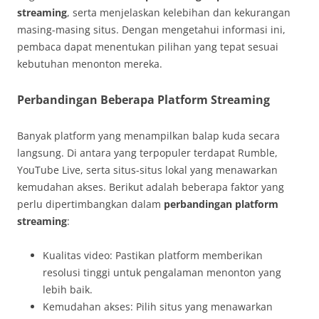
streaming
, serta menjelaskan kelebihan dan kekurangan
masing-masing situs. Dengan mengetahui informasi ini,
pembaca dapat menentukan pilihan yang tepat sesuai
kebutuhan menonton mereka.
Perbandingan Beberapa Platform Streaming
Banyak platform yang menampilkan balap kuda secara
langsung. Di antara yang terpopuler terdapat Rumble,
YouTube Live, serta situs-situs lokal yang menawarkan
kemudahan akses. Berikut adalah beberapa faktor yang
perlu dipertimbangkan dalam
perbandingan platform
streaming
:
Kualitas video: Pastikan platform memberikan
resolusi tinggi untuk pengalaman menonton yang
lebih baik.
Kemudahan akses: Pilih situs yang menawarkan