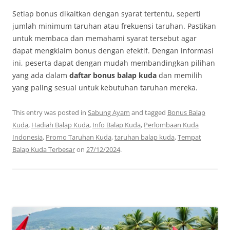
Setiap bonus dikaitkan dengan syarat tertentu, seperti
jumlah minimum taruhan atau frekuensi taruhan. Pastikan
untuk membaca dan memahami syarat tersebut agar
dapat mengklaim bonus dengan efektif. Dengan informasi
ini, peserta dapat dengan mudah membandingkan pilihan
yang ada dalam
daftar bonus balap kuda
dan memilih
yang paling sesuai untuk kebutuhan taruhan mereka.
This entry was posted in
Sabung Ayam
and tagged
Bonus Balap
Kuda
,
Hadiah Balap Kuda
,
Info Balap Kuda
,
Perlombaan Kuda
Indonesia
,
Promo Taruhan Kuda
,
taruhan balap kuda
,
Tempat
Balap Kuda Terbesar
on
27/12/2024
.