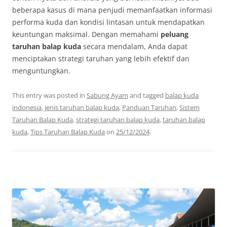
beberapa kasus di mana penjudi memanfaatkan informasi
performa kuda dan kondisi lintasan untuk mendapatkan
keuntungan maksimal. Dengan memahami
peluang
taruhan balap kuda
secara mendalam, Anda dapat
menciptakan strategi taruhan yang lebih efektif dan
menguntungkan.
This entry was posted in
Sabung Ayam
and tagged
balap kuda
indonesia
,
jenis taruhan balap kuda
,
Panduan Taruhan
,
Sistem
Taruhan Balap Kuda
,
strategi taruhan balap kuda
,
taruhan balap
kuda
,
Tips Taruhan Balap Kuda
on
25/12/2024
.