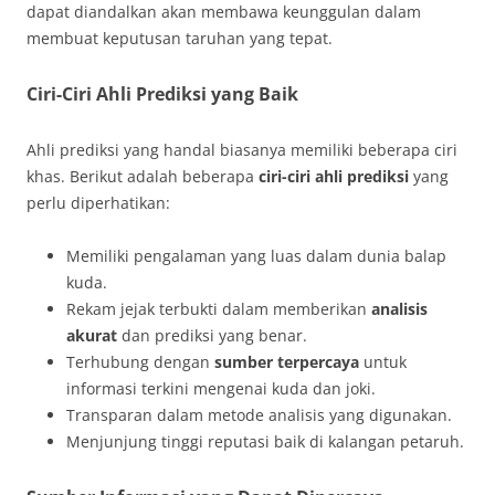
dapat diandalkan akan membawa keunggulan dalam
membuat keputusan taruhan yang tepat.
Ciri-Ciri Ahli Prediksi yang Baik
Ahli prediksi yang handal biasanya memiliki beberapa ciri
khas. Berikut adalah beberapa
ciri-ciri ahli prediksi
yang
perlu diperhatikan:
Memiliki pengalaman yang luas dalam dunia balap
kuda.
Rekam jejak terbukti dalam memberikan
analisis
akurat
dan prediksi yang benar.
Terhubung dengan
sumber terpercaya
untuk
informasi terkini mengenai kuda dan joki.
Transparan dalam metode analisis yang digunakan.
Menjunjung tinggi reputasi baik di kalangan petaruh.