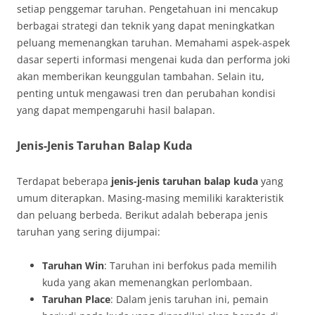
setiap penggemar taruhan. Pengetahuan ini mencakup
berbagai strategi dan teknik yang dapat meningkatkan
peluang memenangkan taruhan. Memahami aspek-aspek
dasar seperti informasi mengenai kuda dan performa joki
akan memberikan keunggulan tambahan. Selain itu,
penting untuk mengawasi tren dan perubahan kondisi
yang dapat mempengaruhi hasil balapan.
Jenis-Jenis Taruhan Balap Kuda
Terdapat beberapa
jenis-jenis taruhan balap kuda
yang
umum diterapkan. Masing-masing memiliki karakteristik
dan peluang berbeda. Berikut adalah beberapa jenis
taruhan yang sering dijumpai:
Taruhan Win
: Taruhan ini berfokus pada memilih
kuda yang akan memenangkan perlombaan.
Taruhan Place
: Dalam jenis taruhan ini, pemain