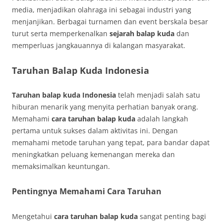
media, menjadikan olahraga ini sebagai industri yang
menjanjikan. Berbagai turnamen dan event berskala besar
turut serta memperkenalkan
sejarah balap kuda
dan
memperluas jangkauannya di kalangan masyarakat.
Taruhan Balap Kuda Indonesia
Taruhan balap kuda Indonesia
telah menjadi salah satu
hiburan menarik yang menyita perhatian banyak orang.
Memahami
cara taruhan balap kuda
adalah langkah
pertama untuk sukses dalam aktivitas ini. Dengan
memahami metode taruhan yang tepat, para bandar dapat
meningkatkan peluang kemenangan mereka dan
memaksimalkan keuntungan.
Pentingnya Memahami Cara Taruhan
Mengetahui
cara taruhan balap kuda
sangat penting bagi