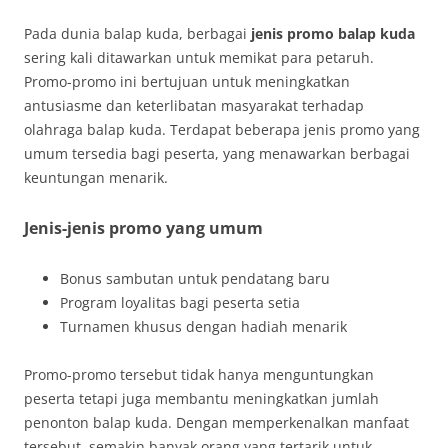
Pada dunia balap kuda, berbagai
jenis promo balap kuda
sering kali ditawarkan untuk memikat para petaruh.
Promo-promo ini bertujuan untuk meningkatkan
antusiasme dan keterlibatan masyarakat terhadap
olahraga balap kuda. Terdapat beberapa jenis promo yang
umum tersedia bagi peserta, yang menawarkan berbagai
keuntungan menarik.
Jenis-jenis promo yang umum
Bonus sambutan untuk pendatang baru
Program loyalitas bagi peserta setia
Turnamen khusus dengan hadiah menarik
Promo-promo tersebut tidak hanya menguntungkan
peserta tetapi juga membantu meningkatkan jumlah
penonton balap kuda. Dengan memperkenalkan manfaat
tersebut, semakin banyak orang yang tertarik untuk