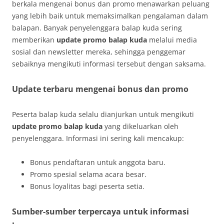
berkala mengenai bonus dan promo menawarkan peluang
yang lebih baik untuk memaksimalkan pengalaman dalam
balapan. Banyak penyelenggara balap kuda sering
memberikan
update promo balap kuda
melalui media
sosial dan newsletter mereka, sehingga penggemar
sebaiknya mengikuti informasi tersebut dengan saksama.
Update terbaru mengenai bonus dan promo
Peserta balap kuda selalu dianjurkan untuk mengikuti
update promo balap kuda
yang dikeluarkan oleh
penyelenggara. Informasi ini sering kali mencakup:
Bonus pendaftaran untuk anggota baru.
Promo spesial selama acara besar.
Bonus loyalitas bagi peserta setia.
Sumber-sumber terpercaya untuk informasi