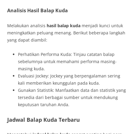
Analisis Hasil Balap Kuda
Melakukan analisis
hasil balap kuda
menjadi kunci untuk
meningkatkan peluang menang. Berikut beberapa langkah
yang dapat diambil:
Perhatikan Performa Kuda: Tinjau catatan balap
sebelumnya untuk memahami performa masing-
masing kuda.
Evaluasi Jockey: Jockey yang berpengalaman sering
kali memberikan keunggulan pada kuda.
Gunakan Statistik: Manfaatkan data dan statistik yang
tersedia dari berbagai sumber untuk mendukung
keputusan taruhan Anda.
Jadwal Balap Kuda Terbaru