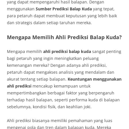
yang dapat mempengaruhi hasil balapan. Dengan
menggunakan
Sumber Prediksi Balap Kuda
yang tepat,
para petaruh dapat membuat keputusan yang lebih baik
dan strategis dalam setiap taruhan mereka.
Mengapa Memilih Ahli Prediksi Balap Kuda?
Mengapa memilih
ahli prediksi balap kuda
sangat penting
bagi petaruh yang ingin meningkatkan peluang
kemenangan mereka? Dengan adanya ahli prediksi,
petaruh dapat mengakses analisis yang mendalam dan
akurat tentang setiap balapan.
Keuntungan menggunakan
ahli prediksi
mencakup kemampuan untuk
mempertimbangkan berbagai faktor yang berpengaruh
terhadap hasil balapan, seperti performa kuda di balapan
sebelumnya, kondisi fisik, dan keahlian joki.
Ahli prediksi biasanya memiliki pemahaman yang luas
mengenai pola dan tren dalam balapan kuda. Mereka