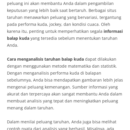
peluang ini akan membantu Anda dalam pengambilan
keputusan yang lebih baik saat bertaruh. Berbagai situs
taruhan menawarkan peluang yang bervariasi, tergantung
pada performa kuda, jockey, dan kondisi cuaca. Oleh
karena itu, penting untuk memperhatikan segala
informasi
balap kuda
yang tersedia sebelum menentukan taruhan
Anda.
Cara menganalisis taruhan balap kuda
dapat dilakukan
dengan menggunakan metode matematika dan statistik.
Dengan menganalisis performa kuda di balapan
sebelumnya, Anda bisa mendapatkan gambaran lebih jelas
mengenai peluang kemenangan. Sumber informasi yang
akurat dan terpercaya akan sangat membantu Anda dalam
membuat analisis yang tepat dan meningkatkan peluang
menang dalam taruhan.
Dalam menilai peluang taruhan, Anda juga bisa melihat
contoh nyata dari analisis yang berhasil. Misalnya, ada