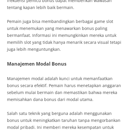
frekuensi pemicu bonus dapat memberikan wawasan
tentang kapan lebih baik bermain.
Pemain juga bisa membandingkan berbagai game slot
untuk menemukan yang menawarkan bonus paling
bermanfaat. Informasi ini memungkinkan mereka untuk
memilih slot yang tidak hanya menarik secara visual tetapi
juga lebih menguntungkan.
Manajemen Modal Bonus
Manajemen modal adalah kunci untuk memanfaatkan
bonus secara efektif. Pemain harus menetapkan anggaran
sebelum mulai bermain dan memastikan bahwa mereka
memisahkan dana bonus dari modal utama.
Salah satu teknik yang berguna adalah menggunakan
bonus untuk meningkatkan taruhan tanpa mengorbankan
modal pribadi. Ini memberi mereka kesempatan untuk