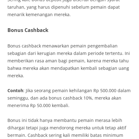
taruhan, yang harus dipenuhi sebelum pemain dapat
menarik kemenangan mereka.
Bonus Cashback
Bonus cashback menawarkan pemain pengembalian
sebagian dari kerugian mereka dalam periode tertentu. Ini
memberikan rasa aman bagi pemain, karena mereka tahu
bahwa mereka akan mendapatkan kembali sebagian uang
mereka.
Contoh
: Jika seorang pemain kehilangan Rp 500.000 dalam
seminggu, dan ada bonus cashback 10%, mereka akan
menerima Rp 50.000 kembali.
Bonus ini tidak hanya membantu pemain merasa lebih
dihargai tetapi juga mendorong mereka untuk tetap aktif
bermain. Cashback sering kali memiliki batas minimum