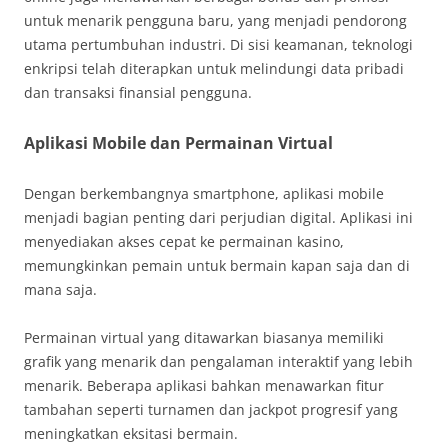
untuk menarik pengguna baru, yang menjadi pendorong
utama pertumbuhan industri. Di sisi keamanan, teknologi
enkripsi telah diterapkan untuk melindungi data pribadi
dan transaksi finansial pengguna.
Aplikasi Mobile dan Permainan Virtual
Dengan berkembangnya smartphone, aplikasi mobile
menjadi bagian penting dari perjudian digital. Aplikasi ini
menyediakan akses cepat ke permainan kasino,
memungkinkan pemain untuk bermain kapan saja dan di
mana saja.
Permainan virtual yang ditawarkan biasanya memiliki
grafik yang menarik dan pengalaman interaktif yang lebih
menarik. Beberapa aplikasi bahkan menawarkan fitur
tambahan seperti turnamen dan jackpot progresif yang
meningkatkan eksitasi bermain.