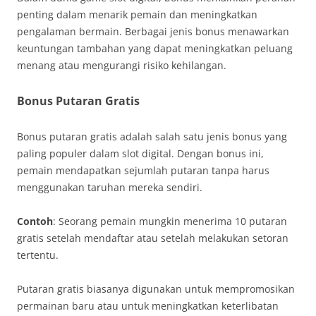
penting dalam menarik pemain dan meningkatkan
pengalaman bermain. Berbagai jenis bonus menawarkan
keuntungan tambahan yang dapat meningkatkan peluang
menang atau mengurangi risiko kehilangan.
Bonus Putaran Gratis
Bonus putaran gratis adalah salah satu jenis bonus yang
paling populer dalam slot digital. Dengan bonus ini,
pemain mendapatkan sejumlah putaran tanpa harus
menggunakan taruhan mereka sendiri.
Contoh
: Seorang pemain mungkin menerima 10 putaran
gratis setelah mendaftar atau setelah melakukan setoran
tertentu.
Putaran gratis biasanya digunakan untuk mempromosikan
permainan baru atau untuk meningkatkan keterlibatan