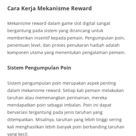
Cara Kerja Mekanisme Reward
Mekanisme reward dalam game slot digital sangat
bergantung pada sistem yang dirancang untuk
memberikan insentif kepada pemain. Pengumpulan poin,
penentuan level, dan proses penukaran hadiah adalah
komponen utama yang menentukan pengalaman pemain.
Sistem Pengumpulan Poin
Sistem pengumpulan poin merupakan aspek penting
dalam mekanisme reward. Setiap kali pemain melakukan
taruhan atau memenangkan permainan, mereka
mendapatkan poin sebagai imbalan. Poin ini dapat
bervariasi tergantung pada jenis taruhan yang
ditempatkan. Misalnya, taruhan yang lebih tinggi sering
kali menghasilkan lebih banyak poin berbanding taruhan
yang kecil.