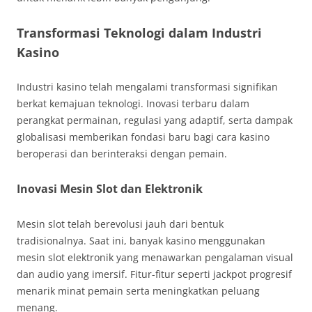
Transformasi Teknologi dalam Industri
Kasino
Industri kasino telah mengalami transformasi signifikan
berkat kemajuan teknologi. Inovasi terbaru dalam
perangkat permainan, regulasi yang adaptif, serta dampak
globalisasi memberikan fondasi baru bagi cara kasino
beroperasi dan berinteraksi dengan pemain.
Inovasi Mesin Slot dan Elektronik
Mesin slot telah berevolusi jauh dari bentuk
tradisionalnya. Saat ini, banyak kasino menggunakan
mesin slot elektronik yang menawarkan pengalaman visual
dan audio yang imersif. Fitur-fitur seperti jackpot progresif
menarik minat pemain serta meningkatkan peluang
menang.