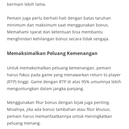
bermain lebih lama.
Pemain juga perlu berhati-hati dengan batas taruhan
minimum dan maksimum saat menggunakan bonus.
Memahami syarat dan ketentuan bisa membantu
menghindari kehilangan bonus secara tidak sengaja.
Memaksimalkan Peluang Kemenangan
Untuk memaksimalkan peluang kemenangan, pemain
harus fokus pada game yang menawarkan return to player
(RTP) tinggi. Game dengan RTP di atas 95% umumnya lebih
menguntungkan dalam jangka panjang.
Menggunakan fitur bonus dengan bijak juga penting.
Misalnya, jika ada bonus tambahan atau fitur khusus,
pemain harus memanfaatkannya untuk meningkatkan
peluang menang.