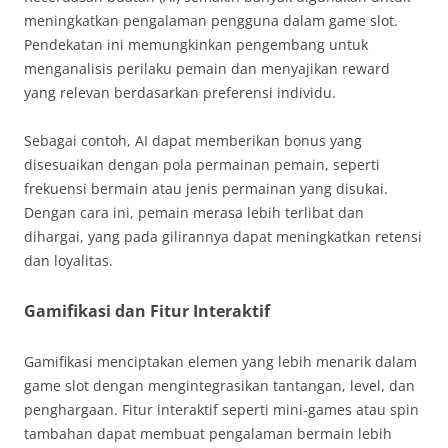
meningkatkan pengalaman pengguna dalam game slot.
Pendekatan ini memungkinkan pengembang untuk
menganalisis perilaku pemain dan menyajikan reward
yang relevan berdasarkan preferensi individu.
Sebagai contoh, AI dapat memberikan bonus yang
disesuaikan dengan pola permainan pemain, seperti
frekuensi bermain atau jenis permainan yang disukai.
Dengan cara ini, pemain merasa lebih terlibat dan
dihargai, yang pada gilirannya dapat meningkatkan retensi
dan loyalitas.
Gamifikasi dan Fitur Interaktif
Gamifikasi menciptakan elemen yang lebih menarik dalam
game slot dengan mengintegrasikan tantangan, level, dan
penghargaan. Fitur interaktif seperti mini-games atau spin
tambahan dapat membuat pengalaman bermain lebih