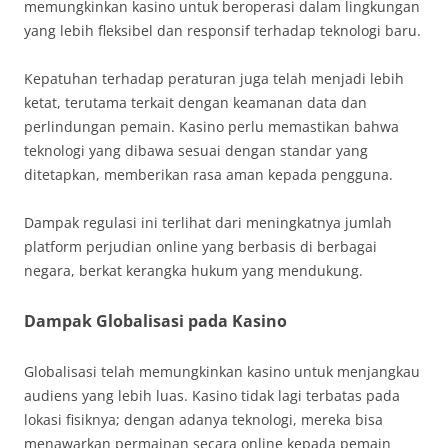
memungkinkan kasino untuk beroperasi dalam lingkungan
yang lebih fleksibel dan responsif terhadap teknologi baru.
Kepatuhan terhadap peraturan juga telah menjadi lebih
ketat, terutama terkait dengan keamanan data dan
perlindungan pemain. Kasino perlu memastikan bahwa
teknologi yang dibawa sesuai dengan standar yang
ditetapkan, memberikan rasa aman kepada pengguna.
Dampak regulasi ini terlihat dari meningkatnya jumlah
platform perjudian online yang berbasis di berbagai
negara, berkat kerangka hukum yang mendukung.
Dampak Globalisasi pada Kasino
Globalisasi telah memungkinkan kasino untuk menjangkau
audiens yang lebih luas. Kasino tidak lagi terbatas pada
lokasi fisiknya; dengan adanya teknologi, mereka bisa
menawarkan permainan secara online kepada pemain