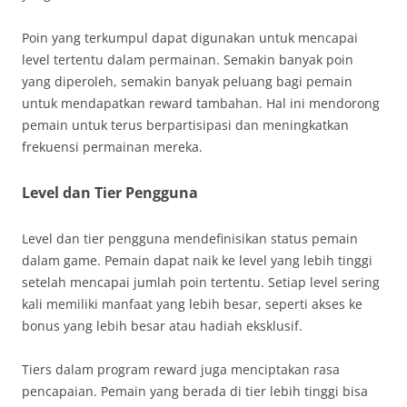
Poin yang terkumpul dapat digunakan untuk mencapai
level tertentu dalam permainan. Semakin banyak poin
yang diperoleh, semakin banyak peluang bagi pemain
untuk mendapatkan reward tambahan. Hal ini mendorong
pemain untuk terus berpartisipasi dan meningkatkan
frekuensi permainan mereka.
Level dan Tier Pengguna
Level dan tier pengguna mendefinisikan status pemain
dalam game. Pemain dapat naik ke level yang lebih tinggi
setelah mencapai jumlah poin tertentu. Setiap level sering
kali memiliki manfaat yang lebih besar, seperti akses ke
bonus yang lebih besar atau hadiah eksklusif.
Tiers dalam program reward juga menciptakan rasa
pencapaian. Pemain yang berada di tier lebih tinggi bisa