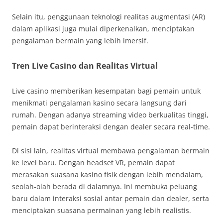
Selain itu, penggunaan teknologi realitas augmentasi (AR)
dalam aplikasi juga mulai diperkenalkan, menciptakan
pengalaman bermain yang lebih imersif.
Tren Live Casino dan Realitas Virtual
Live casino memberikan kesempatan bagi pemain untuk
menikmati pengalaman kasino secara langsung dari
rumah. Dengan adanya streaming video berkualitas tinggi,
pemain dapat berinteraksi dengan dealer secara real-time.
Di sisi lain, realitas virtual membawa pengalaman bermain
ke level baru. Dengan headset VR, pemain dapat
merasakan suasana kasino fisik dengan lebih mendalam,
seolah-olah berada di dalamnya. Ini membuka peluang
baru dalam interaksi sosial antar pemain dan dealer, serta
menciptakan suasana permainan yang lebih realistis.