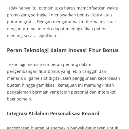
Tidak hanya itu, pemain juga harus memanfaatkan waktu
promo yang seringkali menawarkan bonus ekstra atau
putaran gratis. Dengan mengatur waktu bermain sesuai
dengan promo, mereka dapat meningkatkan potensi
menang secara signifikan.
Peran Teknologi dalam Inovasi Fitur Bonus
Teknologi memainkan peran penting dalam
pengembangan fitur bonus yang lebih canggih dan
menarik di game slot digital. Dari penggunaan kecerdasan
buatan hingga gamifikasi, kemajuan ini memungkinkan
pengalaman bermain yang lebih personal dan interaktif
bagi pemain.
Integrasi AI dalam Personalisasi Reward
Kecerdasan buatan (AI) semakin banyak digunakan untuk