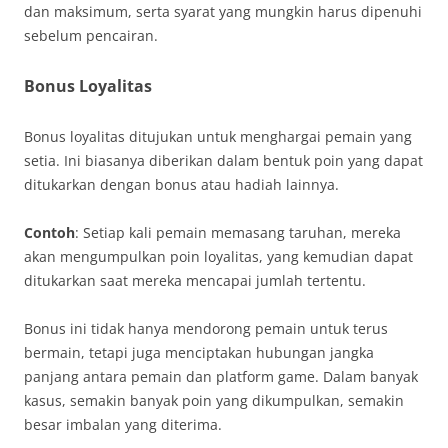
dan maksimum, serta syarat yang mungkin harus dipenuhi
sebelum pencairan.
Bonus Loyalitas
Bonus loyalitas ditujukan untuk menghargai pemain yang
setia. Ini biasanya diberikan dalam bentuk poin yang dapat
ditukarkan dengan bonus atau hadiah lainnya.
Contoh
: Setiap kali pemain memasang taruhan, mereka
akan mengumpulkan poin loyalitas, yang kemudian dapat
ditukarkan saat mereka mencapai jumlah tertentu.
Bonus ini tidak hanya mendorong pemain untuk terus
bermain, tetapi juga menciptakan hubungan jangka
panjang antara pemain dan platform game. Dalam banyak
kasus, semakin banyak poin yang dikumpulkan, semakin
besar imbalan yang diterima.