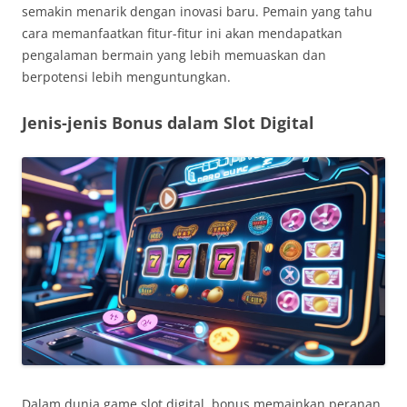
semakin menarik dengan inovasi baru. Pemain yang tahu
cara memanfaatkan fitur-fitur ini akan mendapatkan
pengalaman bermain yang lebih memuaskan dan
berpotensi lebih menguntungkan.
Jenis-jenis Bonus dalam Slot Digital
Dalam dunia game slot digital, bonus memainkan peranan