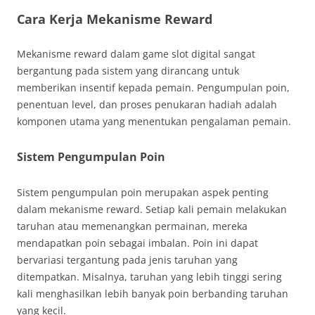
Cara Kerja Mekanisme Reward
Mekanisme reward dalam game slot digital sangat
bergantung pada sistem yang dirancang untuk
memberikan insentif kepada pemain. Pengumpulan poin,
penentuan level, dan proses penukaran hadiah adalah
komponen utama yang menentukan pengalaman pemain.
Sistem Pengumpulan Poin
Sistem pengumpulan poin merupakan aspek penting
dalam mekanisme reward. Setiap kali pemain melakukan
taruhan atau memenangkan permainan, mereka
mendapatkan poin sebagai imbalan. Poin ini dapat
bervariasi tergantung pada jenis taruhan yang
ditempatkan. Misalnya, taruhan yang lebih tinggi sering
kali menghasilkan lebih banyak poin berbanding taruhan
yang kecil.