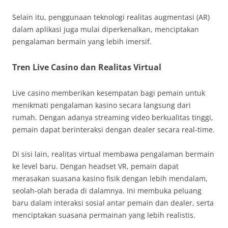
Selain itu, penggunaan teknologi realitas augmentasi (AR)
dalam aplikasi juga mulai diperkenalkan, menciptakan
pengalaman bermain yang lebih imersif.
Tren Live Casino dan Realitas Virtual
Live casino memberikan kesempatan bagi pemain untuk
menikmati pengalaman kasino secara langsung dari
rumah. Dengan adanya streaming video berkualitas tinggi,
pemain dapat berinteraksi dengan dealer secara real-time.
Di sisi lain, realitas virtual membawa pengalaman bermain
ke level baru. Dengan headset VR, pemain dapat
merasakan suasana kasino fisik dengan lebih mendalam,
seolah-olah berada di dalamnya. Ini membuka peluang
baru dalam interaksi sosial antar pemain dan dealer, serta
menciptakan suasana permainan yang lebih realistis.