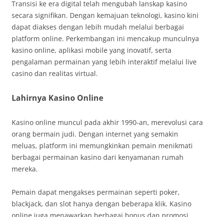
Transisi ke era digital telah mengubah lanskap kasino
secara signifikan. Dengan kemajuan teknologi, kasino kini
dapat diakses dengan lebih mudah melalui berbagai
platform online. Perkembangan ini mencakup munculnya
kasino online, aplikasi mobile yang inovatif, serta
pengalaman permainan yang lebih interaktif melalui live
casino dan realitas virtual.
Lahirnya Kasino Online
Kasino online muncul pada akhir 1990-an, merevolusi cara
orang bermain judi. Dengan internet yang semakin
meluas, platform ini memungkinkan pemain menikmati
berbagai permainan kasino dari kenyamanan rumah
mereka.
Pemain dapat mengakses permainan seperti poker,
blackjack, dan slot hanya dengan beberapa klik. Kasino
online juga menawarkan berbagai bonus dan promosi