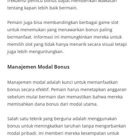
frekuensi pemicu bonus dapat memberikan wawasan
tentang kapan lebih baik bermain.
Pemain juga bisa membandingkan berbagai game slot
untuk menemukan yang menawarkan bonus paling
bermanfaat. Informasi ini memungkinkan mereka untuk
memilih slot yang tidak hanya menarik secara visual tetapi
juga lebih menguntungkan.
Manajemen Modal Bonus
Manajemen modal adalah kunci untuk memanfaatkan
bonus secara efektif. Pemain harus menetapkan anggaran
sebelum mulai bermain dan memastikan bahwa mereka
memisahkan dana bonus dari modal utama.
Salah satu teknik yang berguna adalah menggunakan
bonus untuk meningkatkan taruhan tanpa mengorbankan
modal pribadi. Ini memberi mereka kesempatan untuk