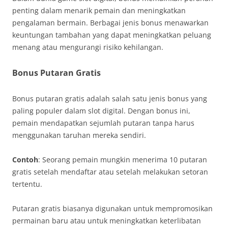
penting dalam menarik pemain dan meningkatkan
pengalaman bermain. Berbagai jenis bonus menawarkan
keuntungan tambahan yang dapat meningkatkan peluang
menang atau mengurangi risiko kehilangan.
Bonus Putaran Gratis
Bonus putaran gratis adalah salah satu jenis bonus yang
paling populer dalam slot digital. Dengan bonus ini,
pemain mendapatkan sejumlah putaran tanpa harus
menggunakan taruhan mereka sendiri.
Contoh
: Seorang pemain mungkin menerima 10 putaran
gratis setelah mendaftar atau setelah melakukan setoran
tertentu.
Putaran gratis biasanya digunakan untuk mempromosikan
permainan baru atau untuk meningkatkan keterlibatan