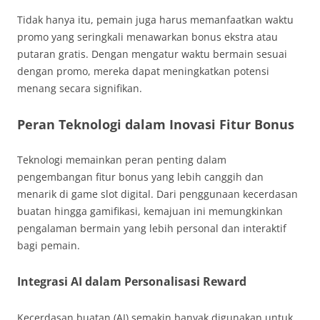
Tidak hanya itu, pemain juga harus memanfaatkan waktu
promo yang seringkali menawarkan bonus ekstra atau
putaran gratis. Dengan mengatur waktu bermain sesuai
dengan promo, mereka dapat meningkatkan potensi
menang secara signifikan.
Peran Teknologi dalam Inovasi Fitur Bonus
Teknologi memainkan peran penting dalam
pengembangan fitur bonus yang lebih canggih dan
menarik di game slot digital. Dari penggunaan kecerdasan
buatan hingga gamifikasi, kemajuan ini memungkinkan
pengalaman bermain yang lebih personal dan interaktif
bagi pemain.
Integrasi AI dalam Personalisasi Reward
Kecerdasan buatan (AI) semakin banyak digunakan untuk