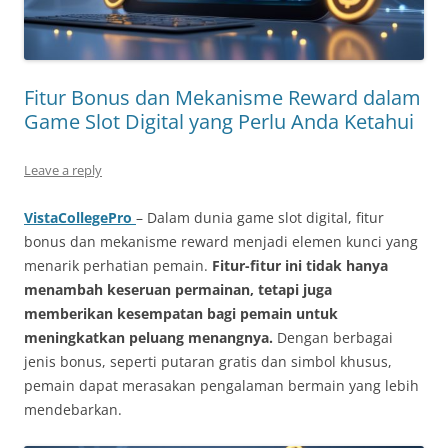
Fitur Bonus dan Mekanisme Reward dalam
Game Slot Digital yang Perlu Anda Ketahui
Leave a reply
VistaCollegePro
– Dalam dunia game slot digital, fitur
bonus dan mekanisme reward menjadi elemen kunci yang
menarik perhatian pemain.
Fitur-fitur ini tidak hanya
menambah keseruan permainan, tetapi juga
memberikan kesempatan bagi pemain untuk
meningkatkan peluang menangnya.
Dengan berbagai
jenis bonus, seperti putaran gratis dan simbol khusus,
pemain dapat merasakan pengalaman bermain yang lebih
mendebarkan.