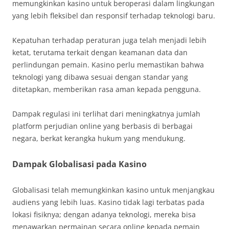
memungkinkan kasino untuk beroperasi dalam lingkungan
yang lebih fleksibel dan responsif terhadap teknologi baru.
Kepatuhan terhadap peraturan juga telah menjadi lebih
ketat, terutama terkait dengan keamanan data dan
perlindungan pemain. Kasino perlu memastikan bahwa
teknologi yang dibawa sesuai dengan standar yang
ditetapkan, memberikan rasa aman kepada pengguna.
Dampak regulasi ini terlihat dari meningkatnya jumlah
platform perjudian online yang berbasis di berbagai
negara, berkat kerangka hukum yang mendukung.
Dampak Globalisasi pada Kasino
Globalisasi telah memungkinkan kasino untuk menjangkau
audiens yang lebih luas. Kasino tidak lagi terbatas pada
lokasi fisiknya; dengan adanya teknologi, mereka bisa
menawarkan permainan secara online kepada pemain