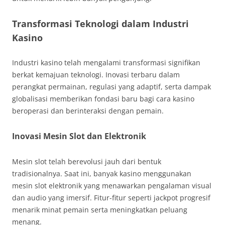
Transformasi Teknologi dalam Industri
Kasino
Industri kasino telah mengalami transformasi signifikan
berkat kemajuan teknologi. Inovasi terbaru dalam
perangkat permainan, regulasi yang adaptif, serta dampak
globalisasi memberikan fondasi baru bagi cara kasino
beroperasi dan berinteraksi dengan pemain.
Inovasi Mesin Slot dan Elektronik
Mesin slot telah berevolusi jauh dari bentuk
tradisionalnya. Saat ini, banyak kasino menggunakan
mesin slot elektronik yang menawarkan pengalaman visual
dan audio yang imersif. Fitur-fitur seperti jackpot progresif
menarik minat pemain serta meningkatkan peluang
menang.