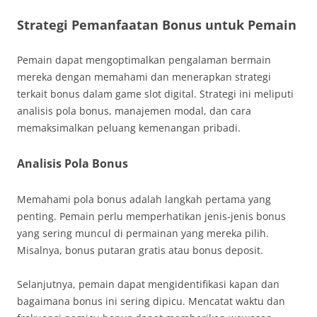
Strategi Pemanfaatan Bonus untuk Pemain
Pemain dapat mengoptimalkan pengalaman bermain
mereka dengan memahami dan menerapkan strategi
terkait bonus dalam game slot digital. Strategi ini meliputi
analisis pola bonus, manajemen modal, dan cara
memaksimalkan peluang kemenangan pribadi.
Analisis Pola Bonus
Memahami pola bonus adalah langkah pertama yang
penting. Pemain perlu memperhatikan jenis-jenis bonus
yang sering muncul di permainan yang mereka pilih.
Misalnya, bonus putaran gratis atau bonus deposit.
Selanjutnya, pemain dapat mengidentifikasi kapan dan
bagaimana bonus ini sering dipicu. Mencatat waktu dan