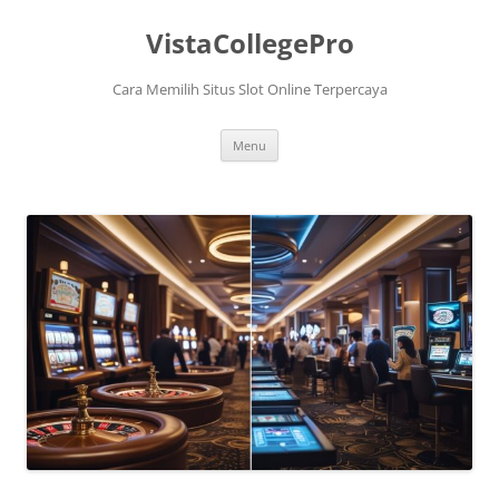
VistaCollegePro
Cara Memilih Situs Slot Online Terpercaya
Skip
Menu
to
content