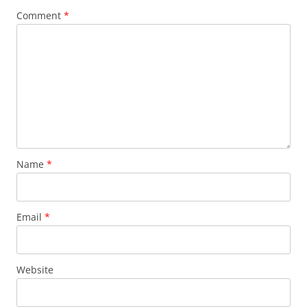
Comment
*
Name
*
Email
*
Website