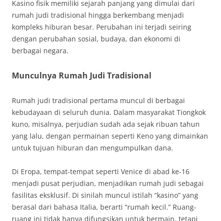
Kasino fisik memiliki sejarah panjang yang dimulai dari
rumah judi tradisional hingga berkembang menjadi
kompleks hiburan besar. Perubahan ini terjadi seiring
dengan perubahan sosial, budaya, dan ekonomi di
berbagai negara.
Munculnya Rumah Judi Tradisional
Rumah judi tradisional pertama muncul di berbagai
kebudayaan di seluruh dunia. Dalam masyarakat Tiongkok
kuno, misalnya, perjudian sudah ada sejak ribuan tahun
yang lalu, dengan permainan seperti Keno yang dimainkan
untuk tujuan hiburan dan mengumpulkan dana.
Di Eropa, tempat-tempat seperti Venice di abad ke-16
menjadi pusat perjudian, menjadikan rumah judi sebagai
fasilitas eksklusif. Di sinilah muncul istilah “kasino” yang
berasal dari bahasa Italia, berarti “rumah kecil.” Ruang-
ruang ini tidak hanya difungsikan untuk bermain, tetapi