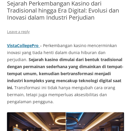
Sejarah Perkembangan Kasino dari
Tradisional hingga Era Digital: Evolusi dan
Inovasi dalam Industri Perjudian
Leave a reply
VistaCollegePro
– Perkembangan kasino mencerminkan
inovasi yang tiada henti dalam dunia hiburan dan
perjudian.
Sejarah kasino dimulai dari bentuk tradisional
dengan permainan sederhana yang dimainkan di tempat-
tempat umum, kemudian bertransformasi menjadi
industri kompleks yang mencakup teknologi digital saat
ini.
Transformasi ini tidak hanya mengubah cara orang
bermain, tetapi juga memperluas aksesibilitas dan
pengalaman pengguna.