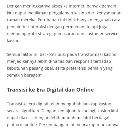
Dengan meningkatnya akses ke internet, banyak pemain
kini dapat menikmati pengalaman kasino dari kenyamanan
rumah mereka. Perubahan ini tidak hanya mengubah cara
pemain berinteraksi dengan permainan, tetapi juga
mempengaruhi strategi pemasaran dan customer service
kasino.
Semua faktor ini berkontribusi pada transformasi kasino,
menjadikannya lebih dinamis dan responsif terhadap
kebutuhan pasar global, serta preferensi pemain yang
semakin beragam.
Transisi ke Era Digital dan Online
Transisi ke era digital telah mengubah lanskap kasino
secara signifikan. Dengan kemajuan teknologi, kasino kini
dapat diakses dengan lebih mudah melalui berbagai
platform online. Perkembangan ini mencakup munculnya