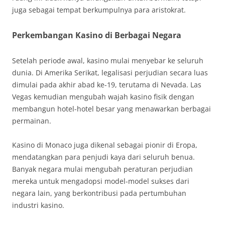
juga sebagai tempat berkumpulnya para aristokrat.
Perkembangan Kasino di Berbagai Negara
Setelah periode awal, kasino mulai menyebar ke seluruh
dunia. Di Amerika Serikat, legalisasi perjudian secara luas
dimulai pada akhir abad ke-19, terutama di Nevada. Las
Vegas kemudian mengubah wajah kasino fisik dengan
membangun hotel-hotel besar yang menawarkan berbagai
permainan.
Kasino di Monaco juga dikenal sebagai pionir di Eropa,
mendatangkan para penjudi kaya dari seluruh benua.
Banyak negara mulai mengubah peraturan perjudian
mereka untuk mengadopsi model-model sukses dari
negara lain, yang berkontribusi pada pertumbuhan
industri kasino.