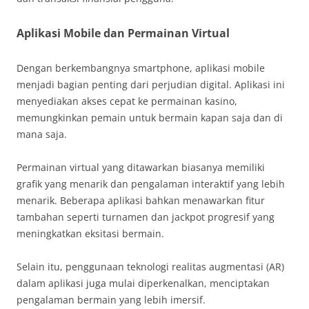
Aplikasi Mobile dan Permainan Virtual
Dengan berkembangnya smartphone, aplikasi mobile
menjadi bagian penting dari perjudian digital. Aplikasi ini
menyediakan akses cepat ke permainan kasino,
memungkinkan pemain untuk bermain kapan saja dan di
mana saja.
Permainan virtual yang ditawarkan biasanya memiliki
grafik yang menarik dan pengalaman interaktif yang lebih
menarik. Beberapa aplikasi bahkan menawarkan fitur
tambahan seperti turnamen dan jackpot progresif yang
meningkatkan eksitasi bermain.
Selain itu, penggunaan teknologi realitas augmentasi (AR)
dalam aplikasi juga mulai diperkenalkan, menciptakan
pengalaman bermain yang lebih imersif.