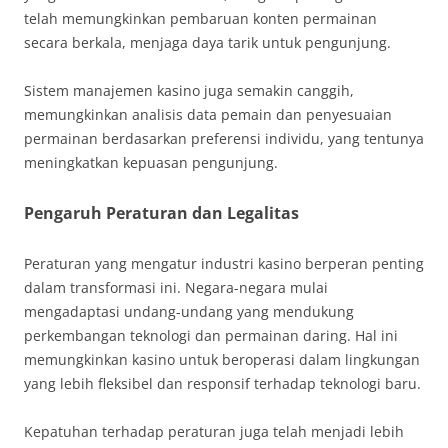
telah memungkinkan pembaruan konten permainan
secara berkala, menjaga daya tarik untuk pengunjung.
Sistem manajemen kasino juga semakin canggih,
memungkinkan analisis data pemain dan penyesuaian
permainan berdasarkan preferensi individu, yang tentunya
meningkatkan kepuasan pengunjung.
Pengaruh Peraturan dan Legalitas
Peraturan yang mengatur industri kasino berperan penting
dalam transformasi ini. Negara-negara mulai
mengadaptasi undang-undang yang mendukung
perkembangan teknologi dan permainan daring. Hal ini
memungkinkan kasino untuk beroperasi dalam lingkungan
yang lebih fleksibel dan responsif terhadap teknologi baru.
Kepatuhan terhadap peraturan juga telah menjadi lebih