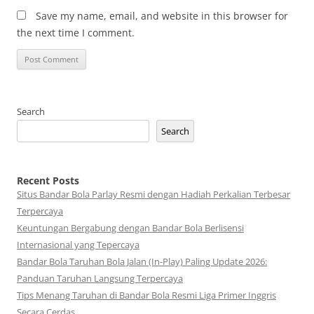
Save my name, email, and website in this browser for
the next time I comment.
Search
Search
Recent Posts
Situs Bandar Bola Parlay Resmi dengan Hadiah Perkalian Terbesar
Terpercaya
Keuntungan Bergabung dengan Bandar Bola Berlisensi
Internasional yang Tepercaya
Bandar Bola Taruhan Bola Jalan (In-Play) Paling Update 2026:
Panduan Taruhan Langsung Terpercaya
Tips Menang Taruhan di Bandar Bola Resmi Liga Primer Inggris
Secara Cerdas