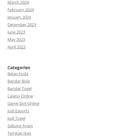
March 2024
February 2024
January 2024
December 2023
June 2023
May 2023
April 2023
Categories
Balap Kuda
Bandar Bola
Bandar Togel
Casino Online
Game Slot Online
Judi Esports
Judi Togel
Sabung Ayam
Tembak Ikan