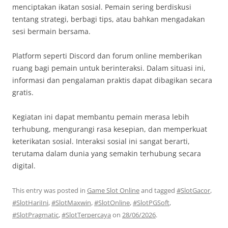
menciptakan ikatan sosial. Pemain sering berdiskusi
tentang strategi, berbagi tips, atau bahkan mengadakan
sesi bermain bersama.
Platform seperti Discord dan forum online memberikan
ruang bagi pemain untuk berinteraksi. Dalam situasi ini,
informasi dan pengalaman praktis dapat dibagikan secara
gratis.
Kegiatan ini dapat membantu pemain merasa lebih
terhubung, mengurangi rasa kesepian, dan memperkuat
keterikatan sosial. Interaksi sosial ini sangat berarti,
terutama dalam dunia yang semakin terhubung secara
digital.
This entry was posted in
Game Slot Online
and tagged
#SlotGacor
,
#SlotHariIni
,
#SlotMaxwin
,
#SlotOnline
,
#SlotPGSoft
,
#SlotPragmatic
,
#SlotTerpercaya
on
28/06/2026
.