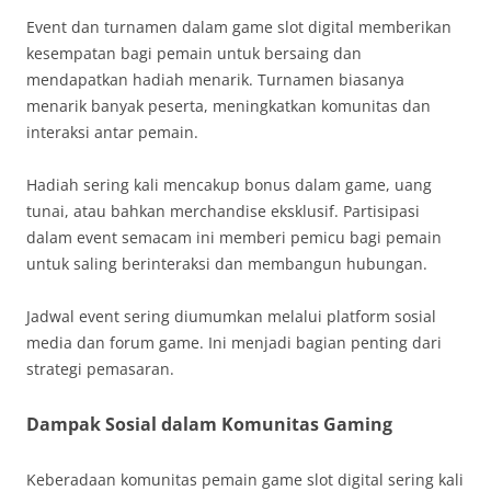
Event dan turnamen dalam game slot digital memberikan
kesempatan bagi pemain untuk bersaing dan
mendapatkan hadiah menarik. Turnamen biasanya
menarik banyak peserta, meningkatkan komunitas dan
interaksi antar pemain.
Hadiah sering kali mencakup bonus dalam game, uang
tunai, atau bahkan merchandise eksklusif. Partisipasi
dalam event semacam ini memberi pemicu bagi pemain
untuk saling berinteraksi dan membangun hubungan.
Jadwal event sering diumumkan melalui platform sosial
media dan forum game. Ini menjadi bagian penting dari
strategi pemasaran.
Dampak Sosial dalam Komunitas Gaming
Keberadaan komunitas pemain game slot digital sering kali