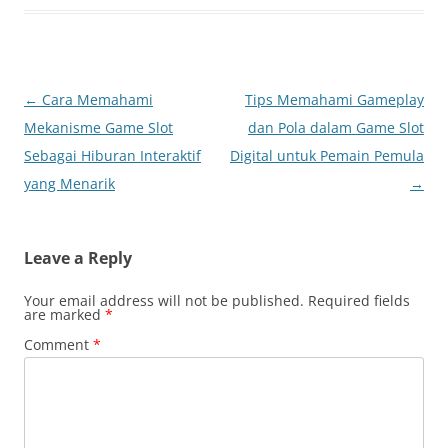
Post
←
Cara Memahami
Tips Memahami Gameplay
navigation
Mekanisme Game Slot
dan Pola dalam Game Slot
Sebagai Hiburan Interaktif
Digital untuk Pemain Pemula
yang Menarik
→
Leave a Reply
Your email address will not be published.
Required fields
are marked
*
Comment
*