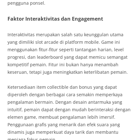
pengguna ponsel.
Faktor Interaktivitas dan Engagement
Interaktivitas merupakan salah satu keunggulan utama
yang dimiliki slot arcade di platform mobile. Game ini
menggunakan fitur-fitur seperti tantangan harian, level
progresi, dan leaderboard yang dapat memicu semangat
kompetitif pemain. Fitur ini bukan hanya menambah
keseruan, tetapi juga meningkatkan keterlibatan pemain.
Ketersediaan item collectible dan bonus yang dapat
diperoleh dengan berbagai cara semakin memperkaya
pengalaman bermain. Dengan desain antarmuka yang
intuitif, pemain dapat dengan mudah berinteraksi dengan
elemen game, membuat pengalaman lebih imersif.
Penggunaan grafis yang menarik dan efek suara yang
dinamis juga memperkuat daya tarik dan membantu
menjaga fokus pemain.