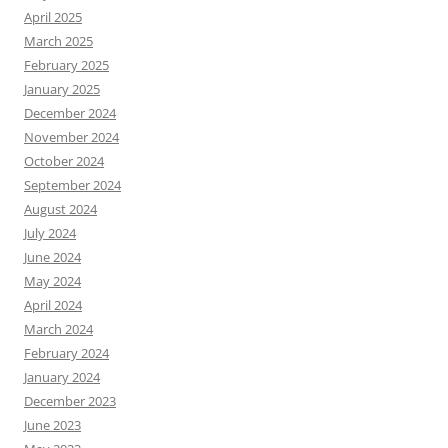
April 2025
March 2025
February 2025
January 2025
December 2024
November 2024
October 2024
September 2024
August 2024
July 2024
June 2024
May 2024
April 2024
March 2024
February 2024
January 2024
December 2023
June 2023