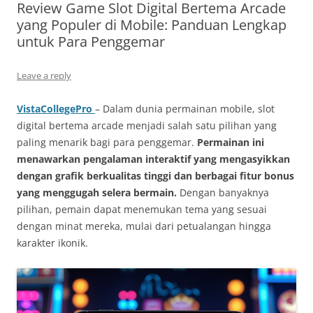
Review Game Slot Digital Bertema Arcade
yang Populer di Mobile: Panduan Lengkap
untuk Para Penggemar
Leave a reply
VistaCollegePro
– Dalam dunia permainan mobile, slot
digital bertema arcade menjadi salah satu pilihan yang
paling menarik bagi para penggemar.
Permainan ini
menawarkan pengalaman interaktif yang mengasyikkan
dengan grafik berkualitas tinggi dan berbagai fitur bonus
yang menggugah selera bermain.
Dengan banyaknya
pilihan, pemain dapat menemukan tema yang sesuai
dengan minat mereka, mulai dari petualangan hingga
karakter ikonik.