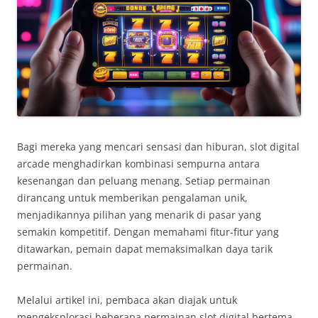
Bagi mereka yang mencari sensasi dan hiburan, slot digital
arcade menghadirkan kombinasi sempurna antara
kesenangan dan peluang menang. Setiap permainan
dirancang untuk memberikan pengalaman unik,
menjadikannya pilihan yang menarik di pasar yang
semakin kompetitif. Dengan memahami fitur-fitur yang
ditawarkan, pemain dapat memaksimalkan daya tarik
permainan.
Melalui artikel ini, pembaca akan diajak untuk
mengeksplorasi beberapa permainan slot digital bertema