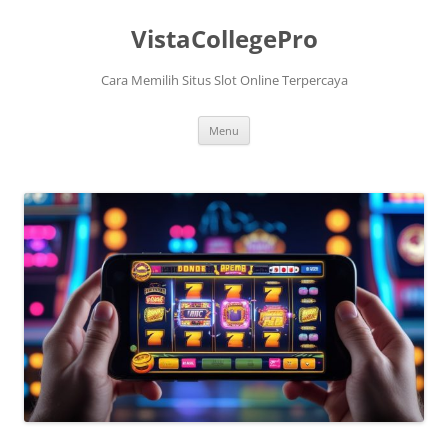
VistaCollegePro
Cara Memilih Situs Slot Online Terpercaya
Skip
Menu
to
content