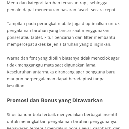
Menu dan kategori taruhan tersusun rapi, sehingga
pemain dapat menemukan pasaran favorit secara cepat.
Tampilan pada perangkat mobile juga dioptimalkan untuk
pengalaman taruhan yang lancar saat menggunakan
ponsel atau tablet. Fitur pencarian dan filter membantu
mempercepat akses ke jenis taruhan yang diinginkan.
Warna dan font yang dipilih biasanya tidak mencolok agar
tidak mengganggu mata saat digunakan lama.
Keseluruhan antarmuka dirancang agar pengguna baru
maupun berpengalaman dapat beradaptasi tanpa
kesulitan.
Promosi dan Bonus yang Ditawarkan
Situs bandar bola terbaik menyediakan berbagai insentif
untuk meningkatkan pengalaman taruhan penggunanya.
Penawaran tersebut mencakup bonus awal, cashback, dan