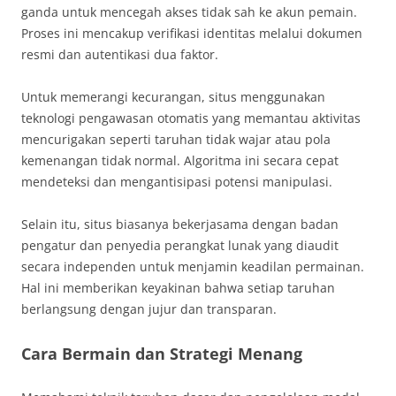
ganda untuk mencegah akses tidak sah ke akun pemain.
Proses ini mencakup verifikasi identitas melalui dokumen
resmi dan autentikasi dua faktor.
Untuk memerangi kecurangan, situs menggunakan
teknologi pengawasan otomatis yang memantau aktivitas
mencurigakan seperti taruhan tidak wajar atau pola
kemenangan tidak normal. Algoritma ini secara cepat
mendeteksi dan mengantisipasi potensi manipulasi.
Selain itu, situs biasanya bekerjasama dengan badan
pengatur dan penyedia perangkat lunak yang diaudit
secara independen untuk menjamin keadilan permainan.
Hal ini memberikan keyakinan bahwa setiap taruhan
berlangsung dengan jujur dan transparan.
Cara Bermain dan Strategi Menang