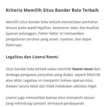
Kriteria Memilih Situs Bandar Bola Terbaik
Memilih situs bandar bola terbaik memerlukan perhatian
khusus pada aspek legalitas, keamanan data, dan kualitas
layanan pelanggan. Faktor-faktor ini memastikan
pengalaman taruhan yang aman, nyaman, dan dapat
dipercaya.
Legalitas dan Lisensi Resmi
Situs bandar bola terbaik selalu memiliki
lisensi resmi
dari
lembaga pengawas perjudian yang diakui, seperti PAGCOR
atau MGA. Legalitas ini menjamin bahwa operasi situs
diawasi secara ketat dan tidak melakukan aktivitas ilegal.
Lisensi juga memastikan bahwa situs mematuhi aturan
yang melindungi pemain, termasuk pembayaran