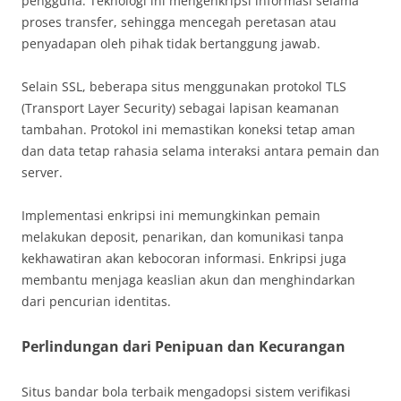
pengguna. Teknologi ini mengenkripsi informasi selama
proses transfer, sehingga mencegah peretasan atau
penyadapan oleh pihak tidak bertanggung jawab.
Selain SSL, beberapa situs menggunakan protokol TLS
(Transport Layer Security) sebagai lapisan keamanan
tambahan. Protokol ini memastikan koneksi tetap aman
dan data tetap rahasia selama interaksi antara pemain dan
server.
Implementasi enkripsi ini memungkinkan pemain
melakukan deposit, penarikan, dan komunikasi tanpa
kekhawatiran akan kebocoran informasi. Enkripsi juga
membantu menjaga keaslian akun dan menghindarkan
dari pencurian identitas.
Perlindungan dari Penipuan dan Kecurangan
Situs bandar bola terbaik mengadopsi sistem verifikasi