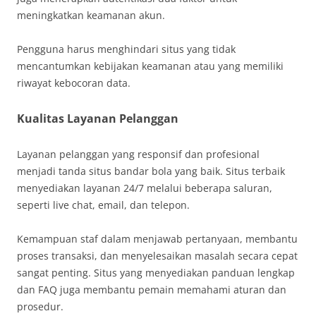
meningkatkan keamanan akun.
Pengguna harus menghindari situs yang tidak
mencantumkan kebijakan keamanan atau yang memiliki
riwayat kebocoran data.
Kualitas Layanan Pelanggan
Layanan pelanggan yang responsif dan profesional
menjadi tanda situs bandar bola yang baik. Situs terbaik
menyediakan layanan 24/7 melalui beberapa saluran,
seperti live chat, email, dan telepon.
Kemampuan staf dalam menjawab pertanyaan, membantu
proses transaksi, dan menyelesaikan masalah secara cepat
sangat penting. Situs yang menyediakan panduan lengkap
dan FAQ juga membantu pemain memahami aturan dan
prosedur.