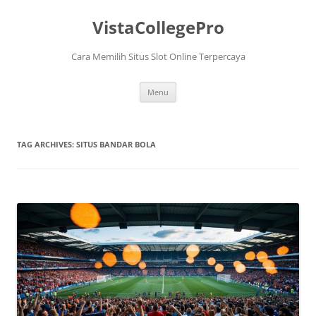
VistaCollegePro
Cara Memilih Situs Slot Online Terpercaya
Skip
Menu
to
content
TAG ARCHIVES:
SITUS BANDAR BOLA