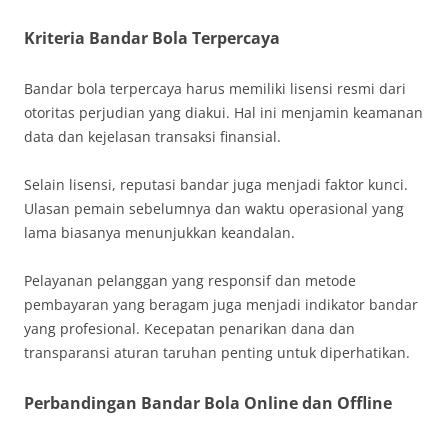
Kriteria Bandar Bola Terpercaya
Bandar bola terpercaya harus memiliki lisensi resmi dari
otoritas perjudian yang diakui. Hal ini menjamin keamanan
data dan kejelasan transaksi finansial.
Selain lisensi, reputasi bandar juga menjadi faktor kunci.
Ulasan pemain sebelumnya dan waktu operasional yang
lama biasanya menunjukkan keandalan.
Pelayanan pelanggan yang responsif dan metode
pembayaran yang beragam juga menjadi indikator bandar
yang profesional. Kecepatan penarikan dana dan
transparansi aturan taruhan penting untuk diperhatikan.
Perbandingan Bandar Bola Online dan Offline