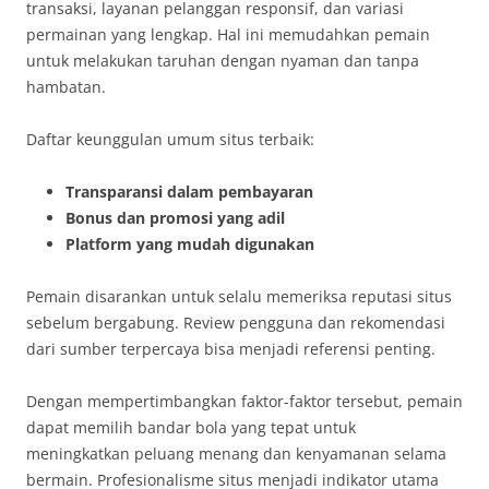
transaksi, layanan pelanggan responsif, dan variasi
permainan yang lengkap. Hal ini memudahkan pemain
untuk melakukan taruhan dengan nyaman dan tanpa
hambatan.
Daftar keunggulan umum situs terbaik:
Transparansi dalam pembayaran
Bonus dan promosi yang adil
Platform yang mudah digunakan
Pemain disarankan untuk selalu memeriksa reputasi situs
sebelum bergabung. Review pengguna dan rekomendasi
dari sumber terpercaya bisa menjadi referensi penting.
Dengan mempertimbangkan faktor-faktor tersebut, pemain
dapat memilih bandar bola yang tepat untuk
meningkatkan peluang menang dan kenyamanan selama
bermain. Profesionalisme situs menjadi indikator utama