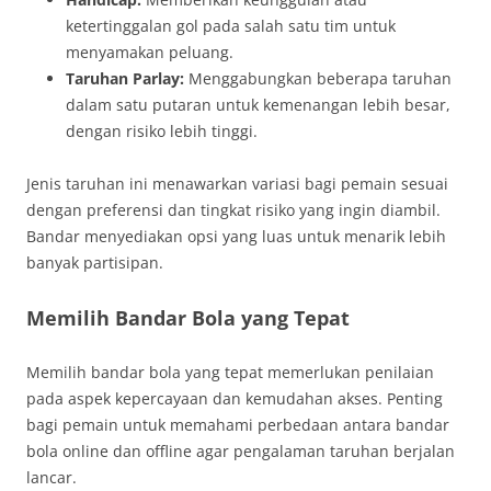
ketertinggalan gol pada salah satu tim untuk
menyamakan peluang.
Taruhan Parlay:
Menggabungkan beberapa taruhan
dalam satu putaran untuk kemenangan lebih besar,
dengan risiko lebih tinggi.
Jenis taruhan ini menawarkan variasi bagi pemain sesuai
dengan preferensi dan tingkat risiko yang ingin diambil.
Bandar menyediakan opsi yang luas untuk menarik lebih
banyak partisipan.
Memilih Bandar Bola yang Tepat
Memilih bandar bola yang tepat memerlukan penilaian
pada aspek kepercayaan dan kemudahan akses. Penting
bagi pemain untuk memahami perbedaan antara bandar
bola online dan offline agar pengalaman taruhan berjalan
lancar.