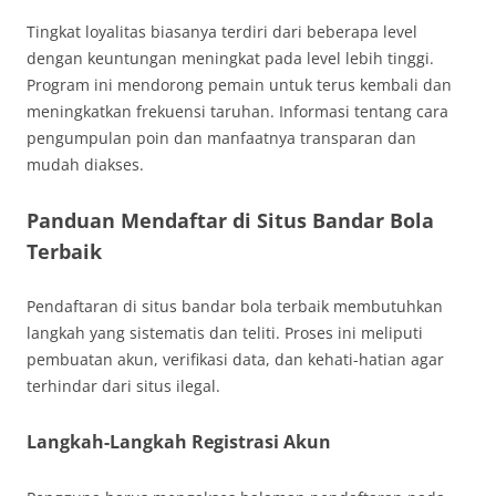
Tingkat loyalitas biasanya terdiri dari beberapa level
dengan keuntungan meningkat pada level lebih tinggi.
Program ini mendorong pemain untuk terus kembali dan
meningkatkan frekuensi taruhan. Informasi tentang cara
pengumpulan poin dan manfaatnya transparan dan
mudah diakses.
Panduan Mendaftar di Situs Bandar Bola
Terbaik
Pendaftaran di situs bandar bola terbaik membutuhkan
langkah yang sistematis dan teliti. Proses ini meliputi
pembuatan akun, verifikasi data, dan kehati-hatian agar
terhindar dari situs ilegal.
Langkah-Langkah Registrasi Akun