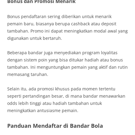
Bonus dan Promosi Menarik
Bonus pendaftaran sering diberikan untuk menarik
pemain baru, biasanya berupa cashback atau deposit
tambahan. Promo ini dapat meningkatkan modal awal yang
digunakan untuk bertaruh.
Beberapa bandar juga menyediakan program loyalitas
dengan sistem poin yang bisa ditukar hadiah atau bonus
tambahan. Ini menguntungkan pemain yang aktif dan rutin
memasang taruhan.
Selain itu, ada promosi khusus pada momen tertentu
seperti pertandingan besar, di mana bandar menawarkan
odds lebih tinggi atau hadiah tambahan untuk
meningkatkan antusiasme pemain.
Panduan Mendaftar di Bandar Bola