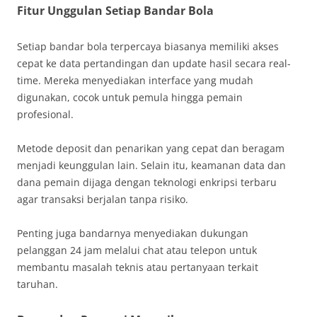
Fitur Unggulan Setiap Bandar Bola
Setiap bandar bola terpercaya biasanya memiliki akses
cepat ke data pertandingan dan update hasil secara real-
time. Mereka menyediakan interface yang mudah
digunakan, cocok untuk pemula hingga pemain
profesional.
Metode deposit dan penarikan yang cepat dan beragam
menjadi keunggulan lain. Selain itu, keamanan data dan
dana pemain dijaga dengan teknologi enkripsi terbaru
agar transaksi berjalan tanpa risiko.
Penting juga bandarnya menyediakan dukungan
pelanggan 24 jam melalui chat atau telepon untuk
membantu masalah teknis atau pertanyaan terkait
taruhan.