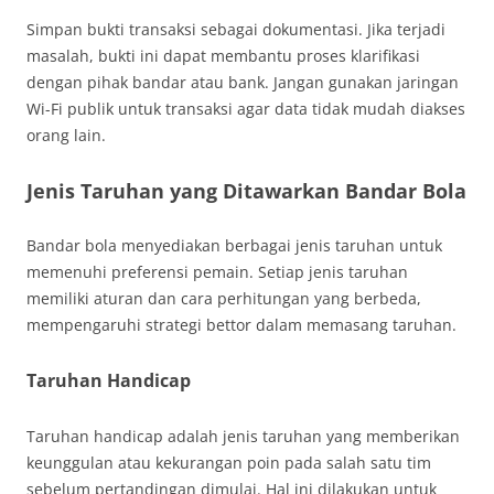
Simpan bukti transaksi sebagai dokumentasi. Jika terjadi
masalah, bukti ini dapat membantu proses klarifikasi
dengan pihak bandar atau bank. Jangan gunakan jaringan
Wi-Fi publik untuk transaksi agar data tidak mudah diakses
orang lain.
Jenis Taruhan yang Ditawarkan Bandar Bola
Bandar bola menyediakan berbagai jenis taruhan untuk
memenuhi preferensi pemain. Setiap jenis taruhan
memiliki aturan dan cara perhitungan yang berbeda,
mempengaruhi strategi bettor dalam memasang taruhan.
Taruhan Handicap
Taruhan handicap adalah jenis taruhan yang memberikan
keunggulan atau kekurangan poin pada salah satu tim
sebelum pertandingan dimulai. Hal ini dilakukan untuk