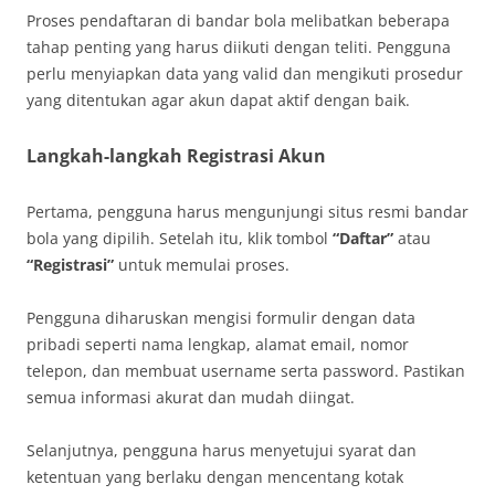
Proses pendaftaran di bandar bola melibatkan beberapa
tahap penting yang harus diikuti dengan teliti. Pengguna
perlu menyiapkan data yang valid dan mengikuti prosedur
yang ditentukan agar akun dapat aktif dengan baik.
Langkah-langkah Registrasi Akun
Pertama, pengguna harus mengunjungi situs resmi bandar
bola yang dipilih. Setelah itu, klik tombol
“Daftar”
atau
“Registrasi”
untuk memulai proses.
Pengguna diharuskan mengisi formulir dengan data
pribadi seperti nama lengkap, alamat email, nomor
telepon, dan membuat username serta password. Pastikan
semua informasi akurat dan mudah diingat.
Selanjutnya, pengguna harus menyetujui syarat dan
ketentuan yang berlaku dengan mencentang kotak