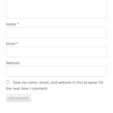
Name
*
Email
*
Website
Save my name, email, and website in this browser for
the next time I comment.