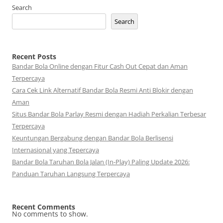
Search
Search
Recent Posts
Bandar Bola Online dengan Fitur Cash Out Cepat dan Aman
Terpercaya
Cara Cek Link Alternatif Bandar Bola Resmi Anti Blokir dengan
Aman
Situs Bandar Bola Parlay Resmi dengan Hadiah Perkalian Terbesar
Terpercaya
Keuntungan Bergabung dengan Bandar Bola Berlisensi
Internasional yang Tepercaya
Bandar Bola Taruhan Bola Jalan (In-Play) Paling Update 2026:
Panduan Taruhan Langsung Terpercaya
Recent Comments
No comments to show.