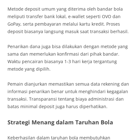
Metode deposit umum yang diterima oleh bandar bola
meliputi transfer bank lokal, e-wallet seperti OVO dan
GoPay, serta pembayaran melalui kartu kredit. Proses
deposit biasanya langsung masuk saat transaksi berhasil.
Penarikan dana juga bisa dilakukan dengan metode yang
sama dan memerlukan konfirmasi dari pihak bandar.
Waktu pencairan biasanya 1-3 hari kerja tergantung
metode yang dipilih.
Pemain dianjurkan memastikan semua data rekening dan
informasi penarikan benar untuk menghindari kegagalan
transaksi. Transparansi tentang biaya administrasi dan
batas minimal deposit juga harus diperhatikan.
Strategi Menang dalam Taruhan Bola
Keberhasilan dalam taruhan bola membutuhkan