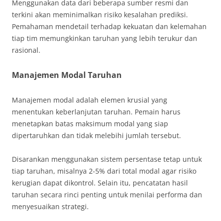
Menggunakan data dari beberapa sumber resmi dan
terkini akan meminimalkan risiko kesalahan prediksi.
Pemahaman mendetail terhadap kekuatan dan kelemahan
tiap tim memungkinkan taruhan yang lebih terukur dan
rasional.
Manajemen Modal Taruhan
Manajemen modal adalah elemen krusial yang
menentukan keberlanjutan taruhan. Pemain harus
menetapkan batas maksimum modal yang siap
dipertaruhkan dan tidak melebihi jumlah tersebut.
Disarankan menggunakan sistem persentase tetap untuk
tiap taruhan, misalnya 2-5% dari total modal agar risiko
kerugian dapat dikontrol. Selain itu, pencatatan hasil
taruhan secara rinci penting untuk menilai performa dan
menyesuaikan strategi.