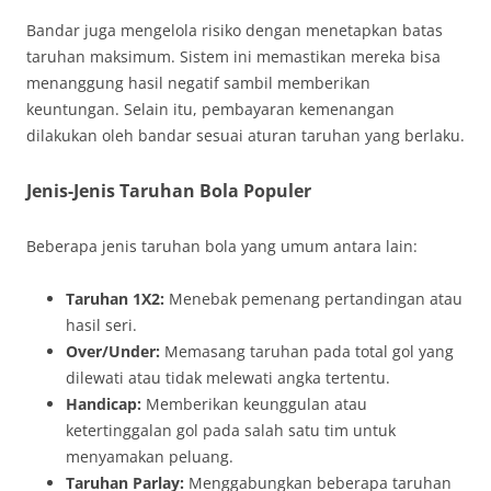
Bandar juga mengelola risiko dengan menetapkan batas
taruhan maksimum. Sistem ini memastikan mereka bisa
menanggung hasil negatif sambil memberikan
keuntungan. Selain itu, pembayaran kemenangan
dilakukan oleh bandar sesuai aturan taruhan yang berlaku.
Jenis-Jenis Taruhan Bola Populer
Beberapa jenis taruhan bola yang umum antara lain:
Taruhan 1X2:
Menebak pemenang pertandingan atau
hasil seri.
Over/Under:
Memasang taruhan pada total gol yang
dilewati atau tidak melewati angka tertentu.
Handicap:
Memberikan keunggulan atau
ketertinggalan gol pada salah satu tim untuk
menyamakan peluang.
Taruhan Parlay:
Menggabungkan beberapa taruhan