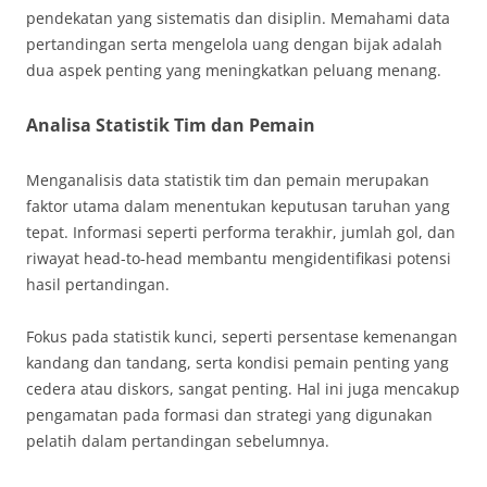
pendekatan yang sistematis dan disiplin. Memahami data
pertandingan serta mengelola uang dengan bijak adalah
dua aspek penting yang meningkatkan peluang menang.
Analisa Statistik Tim dan Pemain
Menganalisis data statistik tim dan pemain merupakan
faktor utama dalam menentukan keputusan taruhan yang
tepat. Informasi seperti performa terakhir, jumlah gol, dan
riwayat head-to-head membantu mengidentifikasi potensi
hasil pertandingan.
Fokus pada statistik kunci, seperti persentase kemenangan
kandang dan tandang, serta kondisi pemain penting yang
cedera atau diskors, sangat penting. Hal ini juga mencakup
pengamatan pada formasi dan strategi yang digunakan
pelatih dalam pertandingan sebelumnya.