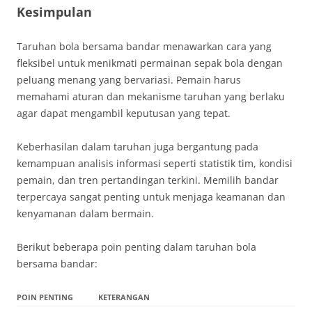
Kesimpulan
Taruhan bola bersama bandar menawarkan cara yang
fleksibel untuk menikmati permainan sepak bola dengan
peluang menang yang bervariasi. Pemain harus
memahami aturan dan mekanisme taruhan yang berlaku
agar dapat mengambil keputusan yang tepat.
Keberhasilan dalam taruhan juga bergantung pada
kemampuan analisis informasi seperti statistik tim, kondisi
pemain, dan tren pertandingan terkini. Memilih bandar
terpercaya sangat penting untuk menjaga keamanan dan
kenyamanan dalam bermain.
Berikut beberapa poin penting dalam taruhan bola
bersama bandar:
POIN PENTING
KETERANGAN