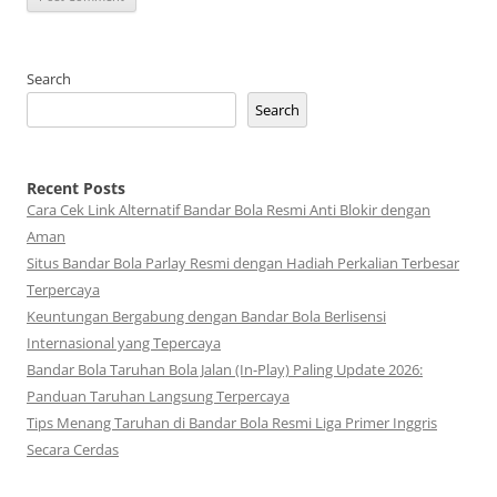
Search
Search
Recent Posts
Cara Cek Link Alternatif Bandar Bola Resmi Anti Blokir dengan
Aman
Situs Bandar Bola Parlay Resmi dengan Hadiah Perkalian Terbesar
Terpercaya
Keuntungan Bergabung dengan Bandar Bola Berlisensi
Internasional yang Tepercaya
Bandar Bola Taruhan Bola Jalan (In-Play) Paling Update 2026:
Panduan Taruhan Langsung Terpercaya
Tips Menang Taruhan di Bandar Bola Resmi Liga Primer Inggris
Secara Cerdas