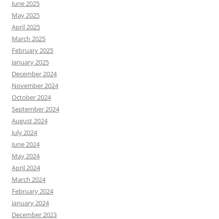
June 2025
May 2025
April 2025
March 2025
February 2025
January 2025
December 2024
November 2024
October 2024
September 2024
August 2024
July 2024
June 2024
May 2024
April 2024
March 2024
February 2024
January 2024
December 2023