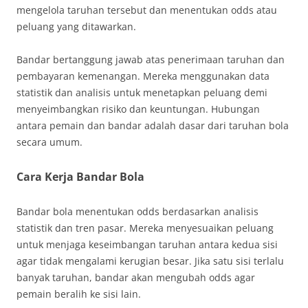
mengelola taruhan tersebut dan menentukan odds atau
peluang yang ditawarkan.
Bandar bertanggung jawab atas penerimaan taruhan dan
pembayaran kemenangan. Mereka menggunakan data
statistik dan analisis untuk menetapkan peluang demi
menyeimbangkan risiko dan keuntungan. Hubungan
antara pemain dan bandar adalah dasar dari taruhan bola
secara umum.
Cara Kerja Bandar Bola
Bandar bola menentukan odds berdasarkan analisis
statistik dan tren pasar. Mereka menyesuaikan peluang
untuk menjaga keseimbangan taruhan antara kedua sisi
agar tidak mengalami kerugian besar. Jika satu sisi terlalu
banyak taruhan, bandar akan mengubah odds agar
pemain beralih ke sisi lain.