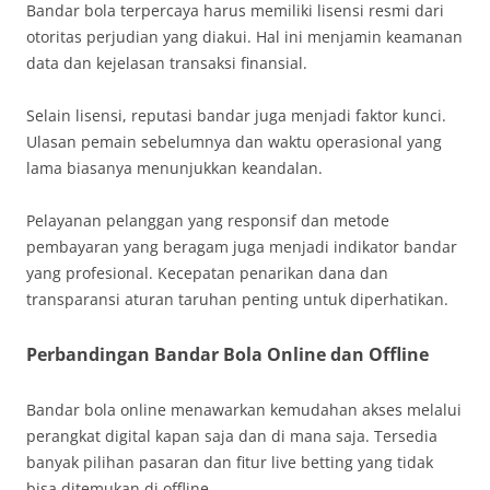
Bandar bola terpercaya harus memiliki lisensi resmi dari
otoritas perjudian yang diakui. Hal ini menjamin keamanan
data dan kejelasan transaksi finansial.
Selain lisensi, reputasi bandar juga menjadi faktor kunci.
Ulasan pemain sebelumnya dan waktu operasional yang
lama biasanya menunjukkan keandalan.
Pelayanan pelanggan yang responsif dan metode
pembayaran yang beragam juga menjadi indikator bandar
yang profesional. Kecepatan penarikan dana dan
transparansi aturan taruhan penting untuk diperhatikan.
Perbandingan Bandar Bola Online dan Offline
Bandar bola online menawarkan kemudahan akses melalui
perangkat digital kapan saja dan di mana saja. Tersedia
banyak pilihan pasaran dan fitur live betting yang tidak
bisa ditemukan di offline.