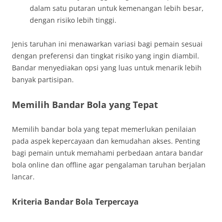
dalam satu putaran untuk kemenangan lebih besar,
dengan risiko lebih tinggi.
Jenis taruhan ini menawarkan variasi bagi pemain sesuai
dengan preferensi dan tingkat risiko yang ingin diambil.
Bandar menyediakan opsi yang luas untuk menarik lebih
banyak partisipan.
Memilih Bandar Bola yang Tepat
Memilih bandar bola yang tepat memerlukan penilaian
pada aspek kepercayaan dan kemudahan akses. Penting
bagi pemain untuk memahami perbedaan antara bandar
bola online dan offline agar pengalaman taruhan berjalan
lancar.
Kriteria Bandar Bola Terpercaya