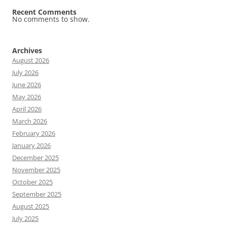
Recent Comments
No comments to show.
Archives
August 2026
July 2026
June 2026
May 2026
April 2026
March 2026
February 2026
January 2026
December 2025
November 2025
October 2025
September 2025
August 2025
July 2025