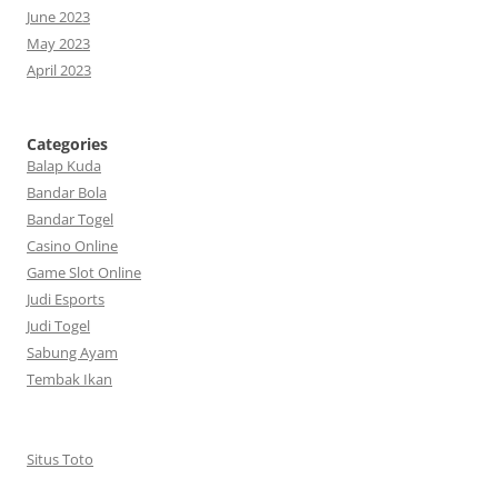
June 2023
May 2023
April 2023
Categories
Balap Kuda
Bandar Bola
Bandar Togel
Casino Online
Game Slot Online
Judi Esports
Judi Togel
Sabung Ayam
Tembak Ikan
Situs Toto