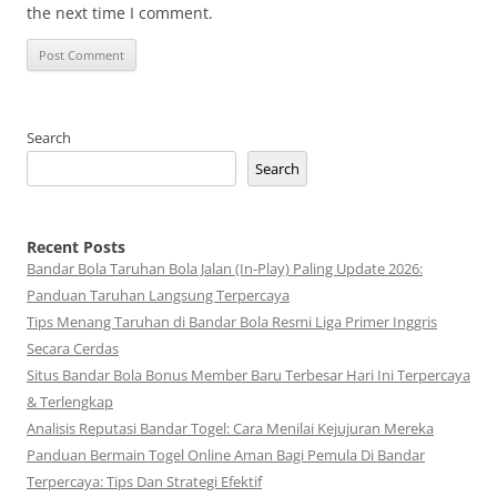
the next time I comment.
Search
Search
Recent Posts
Bandar Bola Taruhan Bola Jalan (In-Play) Paling Update 2026:
Panduan Taruhan Langsung Terpercaya
Tips Menang Taruhan di Bandar Bola Resmi Liga Primer Inggris
Secara Cerdas
Situs Bandar Bola Bonus Member Baru Terbesar Hari Ini Terpercaya
& Terlengkap
Analisis Reputasi Bandar Togel: Cara Menilai Kejujuran Mereka
Panduan Bermain Togel Online Aman Bagi Pemula Di Bandar
Terpercaya: Tips Dan Strategi Efektif