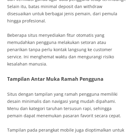
Selain itu, batas minimal deposit dan withdraw
disesuaikan untuk berbagai jenis pemain, dari pemula
hingga profesional.
Beberapa situs menyediakan fitur otomatis yang
memudahkan pengguna melakukan setoran atau
penarikan tanpa perlu kontak langsung ke customer
service. Ini menghemat waktu dan mengurangi risiko
kesalahan manusia.
Tampilan Antar Muka Ramah Pengguna
Situs dengan tampilan yang ramah pengguna memiliki
desain minimalis dan navigasi yang mudah dipahami.
Menu dan kategori taruhan tersusun rapi, sehingga
pemain dapat menemukan pasaran favorit secara cepat.
Tampilan pada perangkat mobile juga dioptimalkan untuk