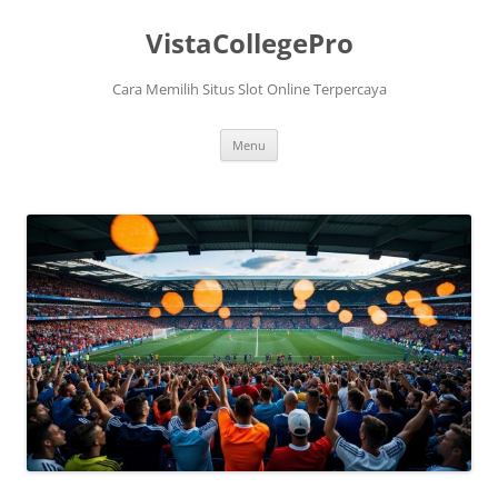
VistaCollegePro
Cara Memilih Situs Slot Online Terpercaya
Skip
Menu
to
content