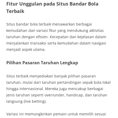
Fitur Unggulan pada Situs Bandar Bola
Terbaik
Situs bandar bola terbaik menawarkan berbagai
kemudahan dan variasi fitur yang mendukung aktivitas
taruhan dengan efisien. Kecepatan dan kejelasan dalam
menjalankan transaksi serta kemudahan dalam navigasi
menjadi aspek utama.
Pilihan Pasaran Taruhan Lengkap
Situs terbaik menyediakan banyak pilihan pasaran
taruhan, mulai dari taruhan pertandingan sepak bola lokal
hingga internasional. Mereka juga mencakup berbagai
jenis taruhan seperti over/under, handicap, dan taruhan
langsung (live betting).
Variasi ini memungkinkan pemain untuk memilih sesuai