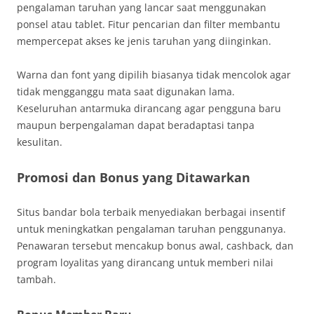
pengalaman taruhan yang lancar saat menggunakan
ponsel atau tablet. Fitur pencarian dan filter membantu
mempercepat akses ke jenis taruhan yang diinginkan.
Warna dan font yang dipilih biasanya tidak mencolok agar
tidak mengganggu mata saat digunakan lama.
Keseluruhan antarmuka dirancang agar pengguna baru
maupun berpengalaman dapat beradaptasi tanpa
kesulitan.
Promosi dan Bonus yang Ditawarkan
Situs bandar bola terbaik menyediakan berbagai insentif
untuk meningkatkan pengalaman taruhan penggunanya.
Penawaran tersebut mencakup bonus awal, cashback, dan
program loyalitas yang dirancang untuk memberi nilai
tambah.