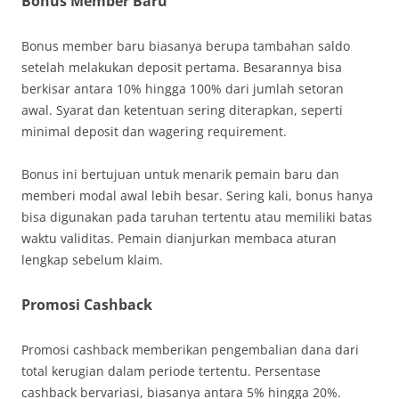
Bonus Member Baru
Bonus member baru biasanya berupa tambahan saldo
setelah melakukan deposit pertama. Besarannya bisa
berkisar antara 10% hingga 100% dari jumlah setoran
awal. Syarat dan ketentuan sering diterapkan, seperti
minimal deposit dan wagering requirement.
Bonus ini bertujuan untuk menarik pemain baru dan
memberi modal awal lebih besar. Sering kali, bonus hanya
bisa digunakan pada taruhan tertentu atau memiliki batas
waktu validitas. Pemain dianjurkan membaca aturan
lengkap sebelum klaim.
Promosi Cashback
Promosi cashback memberikan pengembalian dana dari
total kerugian dalam periode tertentu. Persentase
cashback bervariasi, biasanya antara 5% hingga 20%.