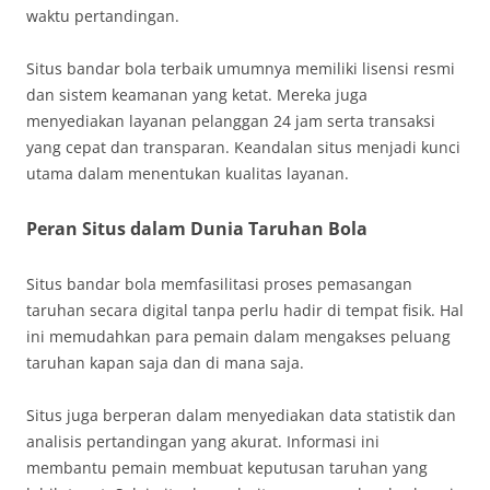
waktu pertandingan.
Situs bandar bola terbaik umumnya memiliki lisensi resmi
dan sistem keamanan yang ketat. Mereka juga
menyediakan layanan pelanggan 24 jam serta transaksi
yang cepat dan transparan. Keandalan situs menjadi kunci
utama dalam menentukan kualitas layanan.
Peran Situs dalam Dunia Taruhan Bola
Situs bandar bola memfasilitasi proses pemasangan
taruhan secara digital tanpa perlu hadir di tempat fisik. Hal
ini memudahkan para pemain dalam mengakses peluang
taruhan kapan saja dan di mana saja.
Situs juga berperan dalam menyediakan data statistik dan
analisis pertandingan yang akurat. Informasi ini
membantu pemain membuat keputusan taruhan yang