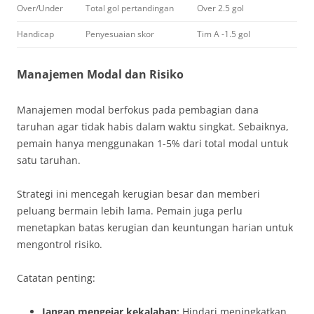
Over/Under
Total gol pertandingan
Over 2.5 gol
Handicap
Penyesuaian skor
Tim A -1.5 gol
Manajemen Modal dan Risiko
Manajemen modal berfokus pada pembagian dana
taruhan agar tidak habis dalam waktu singkat. Sebaiknya,
pemain hanya menggunakan 1-5% dari total modal untuk
satu taruhan.
Strategi ini mencegah kerugian besar dan memberi
peluang bermain lebih lama. Pemain juga perlu
menetapkan batas kerugian dan keuntungan harian untuk
mengontrol risiko.
Catatan penting:
Jangan mengejar kekalahan:
Hindari meningkatkan