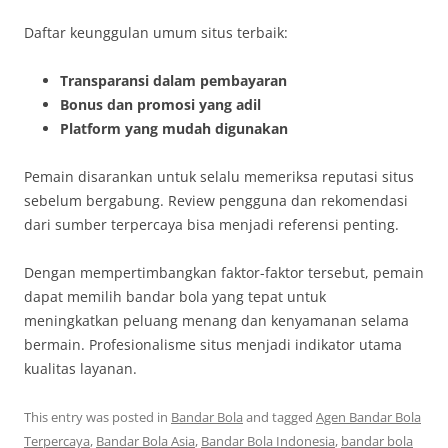
Daftar keunggulan umum situs terbaik:
Transparansi dalam pembayaran
Bonus dan promosi yang adil
Platform yang mudah digunakan
Pemain disarankan untuk selalu memeriksa reputasi situs
sebelum bergabung. Review pengguna dan rekomendasi
dari sumber terpercaya bisa menjadi referensi penting.
Dengan mempertimbangkan faktor-faktor tersebut, pemain
dapat memilih bandar bola yang tepat untuk
meningkatkan peluang menang dan kenyamanan selama
bermain. Profesionalisme situs menjadi indikator utama
kualitas layanan.
This entry was posted in
Bandar Bola
and tagged
Agen Bandar Bola
Terpercaya
,
Bandar Bola Asia
,
Bandar Bola Indonesia
,
bandar bola