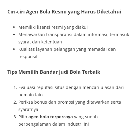
Ciri-ciri Agen Bola Resmi yang Harus Diketahui
Memiliki lisensi resmi yang diakui
Menawarkan transparansi dalam informasi, termasuk
syarat dan ketentuan
Kualitas layanan pelanggan yang memadai dan
responsif
Tips Memilih Bandar Judi Bola Terbaik
Evaluasi reputasi situs dengan mencari ulasan dari
pemain lain
Periksa bonus dan promosi yang ditawarkan serta
syaratnya
Pilih
agen bola terpercaya
yang sudah
berpengalaman dalam industri ini