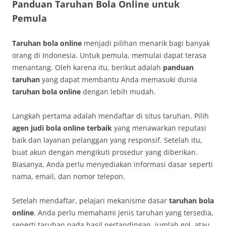
Panduan Taruhan Bola Online untuk
Pemula
Taruhan bola online
menjadi pilihan menarik bagi banyak
orang di Indonesia. Untuk pemula, memulai dapat terasa
menantang. Oleh karena itu, berikut adalah
panduan
taruhan
yang dapat membantu Anda memasuki dunia
taruhan bola online
dengan lebih mudah.
Langkah pertama adalah mendaftar di situs taruhan. Pilih
agen judi bola online terbaik
yang menawarkan reputasi
baik dan layanan pelanggan yang responsif. Setelah itu,
buat akun dengan mengikuti prosedur yang diberikan.
Biasanya, Anda perlu menyediakan informasi dasar seperti
nama, email, dan nomor telepon.
Setelah mendaftar, pelajari mekanisme dasar
taruhan bola
online
. Anda perlu memahami jenis taruhan yang tersedia,
seperti taruhan pada hasil pertandingan, jumlah gol, atau