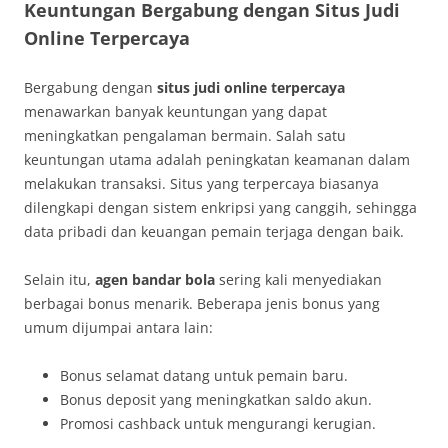
Keuntungan Bergabung dengan Situs Judi
Online Terpercaya
Bergabung dengan
situs judi online terpercaya
menawarkan banyak keuntungan yang dapat
meningkatkan pengalaman bermain. Salah satu
keuntungan utama adalah peningkatan keamanan dalam
melakukan transaksi. Situs yang terpercaya biasanya
dilengkapi dengan sistem enkripsi yang canggih, sehingga
data pribadi dan keuangan pemain terjaga dengan baik.
Selain itu,
agen bandar bola
sering kali menyediakan
berbagai bonus menarik. Beberapa jenis bonus yang
umum dijumpai antara lain:
Bonus selamat datang untuk pemain baru.
Bonus deposit yang meningkatkan saldo akun.
Promosi cashback untuk mengurangi kerugian.