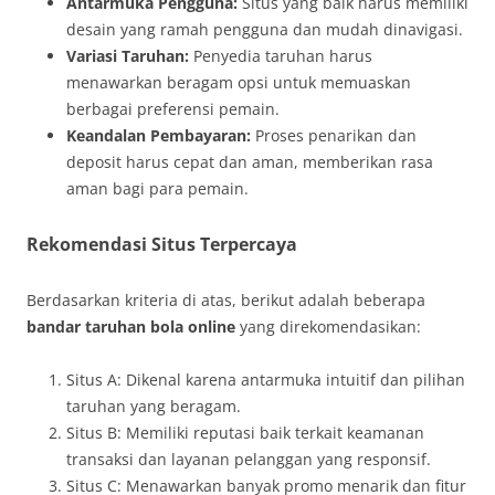
Antarmuka Pengguna:
Situs yang baik harus memiliki
desain yang ramah pengguna dan mudah dinavigasi.
Variasi Taruhan:
Penyedia taruhan harus
menawarkan beragam opsi untuk memuaskan
berbagai preferensi pemain.
Keandalan Pembayaran:
Proses penarikan dan
deposit harus cepat dan aman, memberikan rasa
aman bagi para pemain.
Rekomendasi Situs Terpercaya
Berdasarkan kriteria di atas, berikut adalah beberapa
bandar taruhan bola online
yang direkomendasikan:
Situs A: Dikenal karena antarmuka intuitif dan pilihan
taruhan yang beragam.
Situs B: Memiliki reputasi baik terkait keamanan
transaksi dan layanan pelanggan yang responsif.
Situs C: Menawarkan banyak promo menarik dan fitur