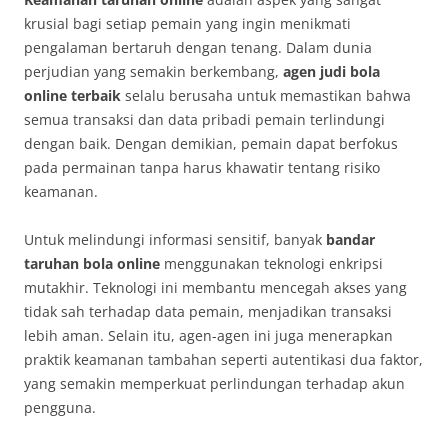
krusial bagi setiap pemain yang ingin menikmati
pengalaman bertaruh dengan tenang. Dalam dunia
perjudian yang semakin berkembang,
agen judi bola
online terbaik
selalu berusaha untuk memastikan bahwa
semua transaksi dan data pribadi pemain terlindungi
dengan baik. Dengan demikian, pemain dapat berfokus
pada permainan tanpa harus khawatir tentang risiko
keamanan.
Untuk melindungi informasi sensitif, banyak
bandar
taruhan bola online
menggunakan teknologi enkripsi
mutakhir. Teknologi ini membantu mencegah akses yang
tidak sah terhadap data pemain, menjadikan transaksi
lebih aman. Selain itu, agen-agen ini juga menerapkan
praktik keamanan tambahan seperti autentikasi dua faktor,
yang semakin memperkuat perlindungan terhadap akun
pengguna.