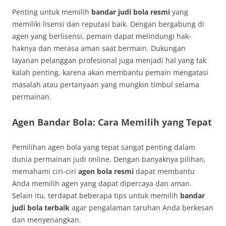
Penting untuk memilih
bandar judi bola resmi
yang
memiliki lisensi dan reputasi baik. Dengan bergabung di
agen yang berlisensi, pemain dapat melindungi hak-
haknya dan merasa aman saat bermain. Dukungan
layanan pelanggan profesional juga menjadi hal yang tak
kalah penting, karena akan membantu pemain mengatasi
masalah atau pertanyaan yang mungkin timbul selama
permainan.
Agen Bandar Bola: Cara Memilih yang Tepat
Pemilihan agen bola yang tepat sangat penting dalam
dunia permainan judi online. Dengan banyaknya pilihan,
memahami ciri-ciri
agen bola resmi
dapat membantu
Anda memilih agen yang dapat dipercaya dan aman.
Selain itu, terdapat beberapa tips untuk memilih
bandar
judi bola terbaik
agar pengalaman taruhan Anda berkesan
dan menyenangkan.