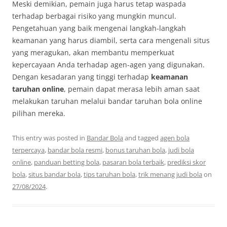
Meski demikian, pemain juga harus tetap waspada
terhadap berbagai risiko yang mungkin muncul.
Pengetahuan yang baik mengenai langkah-langkah
keamanan yang harus diambil, serta cara mengenali situs
yang meragukan, akan membantu memperkuat
kepercayaan Anda terhadap agen-agen yang digunakan.
Dengan kesadaran yang tinggi terhadap
keamanan
taruhan online
, pemain dapat merasa lebih aman saat
melakukan taruhan melalui bandar taruhan bola online
pilihan mereka.
This entry was posted in
Bandar Bola
and tagged
agen bola
terpercaya
,
bandar bola resmi
,
bonus taruhan bola
,
judi bola
online
,
panduan betting bola
,
pasaran bola terbaik
,
prediksi skor
bola
,
situs bandar bola
,
tips taruhan bola
,
trik menang judi bola
on
27/08/2024
.