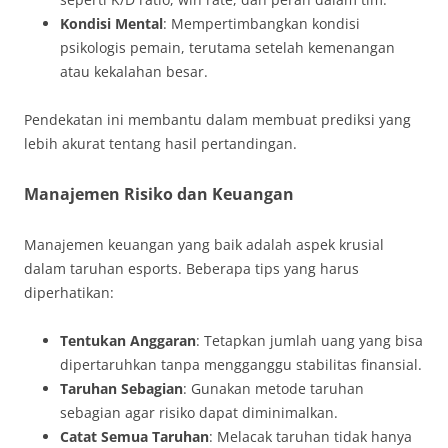
Kondisi Mental
: Mempertimbangkan kondisi
psikologis pemain, terutama setelah kemenangan
atau kekalahan besar.
Pendekatan ini membantu dalam membuat prediksi yang
lebih akurat tentang hasil pertandingan.
Manajemen Risiko dan Keuangan
Manajemen keuangan yang baik adalah aspek krusial
dalam taruhan esports. Beberapa tips yang harus
diperhatikan:
Tentukan Anggaran
: Tetapkan jumlah uang yang bisa
dipertaruhkan tanpa mengganggu stabilitas finansial.
Taruhan Sebagian
: Gunakan metode taruhan
sebagian agar risiko dapat diminimalkan.
Catat Semua Taruhan
: Melacak taruhan tidak hanya