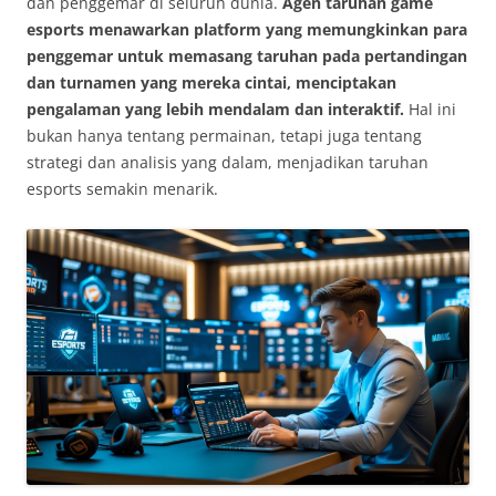
dan penggemar di seluruh dunia.
Agen taruhan game
esports menawarkan platform yang memungkinkan para
penggemar untuk memasang taruhan pada pertandingan
dan turnamen yang mereka cintai, menciptakan
pengalaman yang lebih mendalam dan interaktif.
Hal ini
bukan hanya tentang permainan, tetapi juga tentang
strategi dan analisis yang dalam, menjadikan taruhan
esports semakin menarik.