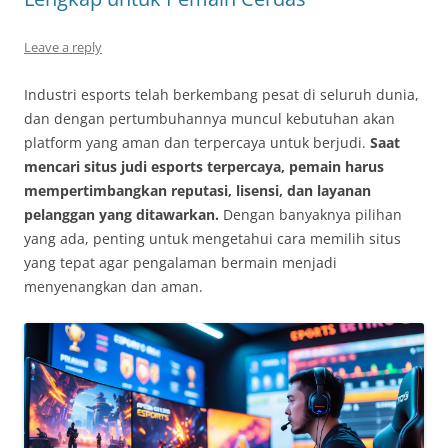
Leave a reply
Industri esports telah berkembang pesat di seluruh dunia,
dan dengan pertumbuhannya muncul kebutuhan akan
platform yang aman dan terpercaya untuk berjudi.
Saat
mencari situs judi esports terpercaya, pemain harus
mempertimbangkan reputasi, lisensi, dan layanan
pelanggan yang ditawarkan.
Dengan banyaknya pilihan
yang ada, penting untuk mengetahui cara memilih situs
yang tepat agar pengalaman bermain menjadi
menyenangkan dan aman.