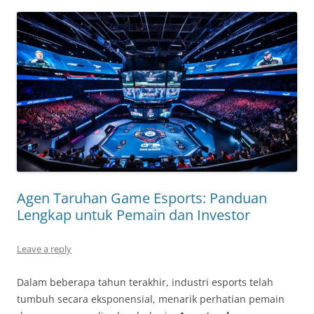
Agen Taruhan Game Esports: Panduan
Lengkap untuk Pemain dan Investor
Leave a reply
Dalam beberapa tahun terakhir, industri esports telah
tumbuh secara eksponensial, menarik perhatian pemain