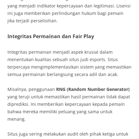
yang menjadi indikator kepercayaan dan legitimasi. Lisensi
ini juga memberikan perlindungan hukum bagi pemain
jika terjadi perselisihan.
Integritas Permainan dan Fair Play
Integritas permainan menjadi aspek krusial dalam
menentukan kualitas sebuah situs judi esports. Situs
terpercaya mengimplementasikan sistem yang memastikan
semua permainan berlangsung secara adil dan acak.
Misalnya, penggunaan
RNG (Random Number Generator)
yang teruji untuk memastikan hasil permainan tidak dapat
diprediksi. Ini memberikan kepercayaan kepada pemain
bahwa mereka memiliki peluang yang sama untuk
menang.
Situs juga sering melakukan audit oleh pihak ketiga untuk