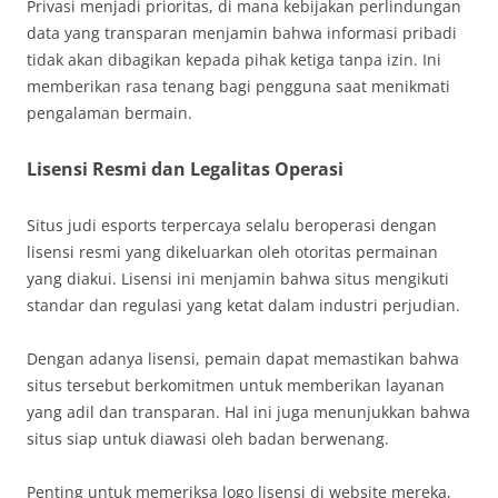
Privasi menjadi prioritas, di mana kebijakan perlindungan
data yang transparan menjamin bahwa informasi pribadi
tidak akan dibagikan kepada pihak ketiga tanpa izin. Ini
memberikan rasa tenang bagi pengguna saat menikmati
pengalaman bermain.
Lisensi Resmi dan Legalitas Operasi
Situs judi esports terpercaya selalu beroperasi dengan
lisensi resmi yang dikeluarkan oleh otoritas permainan
yang diakui. Lisensi ini menjamin bahwa situs mengikuti
standar dan regulasi yang ketat dalam industri perjudian.
Dengan adanya lisensi, pemain dapat memastikan bahwa
situs tersebut berkomitmen untuk memberikan layanan
yang adil dan transparan. Hal ini juga menunjukkan bahwa
situs siap untuk diawasi oleh badan berwenang.
Penting untuk memeriksa logo lisensi di website mereka,