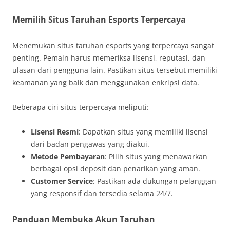
Memilih Situs Taruhan Esports Terpercaya
Menemukan situs taruhan esports yang terpercaya sangat
penting. Pemain harus memeriksa lisensi, reputasi, dan
ulasan dari pengguna lain. Pastikan situs tersebut memiliki
keamanan yang baik dan menggunakan enkripsi data.
Beberapa ciri situs terpercaya meliputi:
Lisensi Resmi
: Dapatkan situs yang memiliki lisensi
dari badan pengawas yang diakui.
Metode Pembayaran
: Pilih situs yang menawarkan
berbagai opsi deposit dan penarikan yang aman.
Customer Service
: Pastikan ada dukungan pelanggan
yang responsif dan tersedia selama 24/7.
Panduan Membuka Akun Taruhan