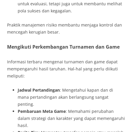
untuk evaluasi, tetapi juga untuk membantu melihat
pola sukses dan kegagalan.
Praktik manajemen risiko membantu menjaga kontrol dan
mencegah kerugian besar.
Mengikuti Perkembangan Turnamen dan Game
Informasi terbaru mengenai turnamen dan game dapat
mempengaruhi hasil taruhan. Hal-hal yang perlu diikuti
meliputi:
Jadwal Pertandingan
: Mengetahui kapan dan di
mana pertandingan akan berlangsung sangat
penting.
Pembaruan Meta Game
: Memahami perubahan
dalam strategi dan karakter yang dapat memengaruhi
hasil.