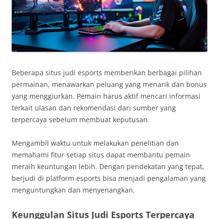
Beberapa situs judi esports memberikan berbagai pilihan
permainan, menawarkan peluang yang menarik dan bonus
yang menggiurkan. Pemain harus aktif mencari informasi
terkait ulasan dan rekomendasi dari sumber yang
terpercaya sebelum membuat keputusan.
Mengambil waktu untuk melakukan penelitian dan
memahami fitur setiap situs dapat membantu pemain
meraih keuntungan lebih. Dengan pendekatan yang tepat,
berjudi di platform esports bisa menjadi pengalaman yang
menguntungkan dan menyenangkan.
Keunggulan Situs Judi Esports Terpercaya