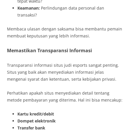
tepat waktu?
Keamanan:
Perlindungan data personal dan
transaksi?
Membaca ulasan dengan saksama bisa membantu pemain
membuat keputusan yang lebih informasi.
Memastikan Transparansi Informasi
Transparansi informasi situs judi esports sangat penting.
Situs yang baik akan menyediakan informasi jelas
mengenai syarat dan ketentuan, serta kebijakan privasi.
Perhatikan apakah situs menyediakan detail tentang
metode pembayaran yang diterima. Hal ini bisa mencakup:
Kartu kredit/debit
Dompet elektronik
Transfer bank