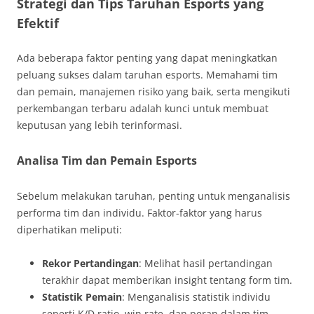
Strategi dan Tips Taruhan Esports yang
Efektif
Ada beberapa faktor penting yang dapat meningkatkan
peluang sukses dalam taruhan esports. Memahami tim
dan pemain, manajemen risiko yang baik, serta mengikuti
perkembangan terbaru adalah kunci untuk membuat
keputusan yang lebih terinformasi.
Analisa Tim dan Pemain Esports
Sebelum melakukan taruhan, penting untuk menganalisis
performa tim dan individu. Faktor-faktor yang harus
diperhatikan meliputi:
Rekor Pertandingan
: Melihat hasil pertandingan
terakhir dapat memberikan insight tentang form tim.
Statistik Pemain
: Menganalisis statistik individu
seperti K/D ratio, win rate, dan peran dalam tim.