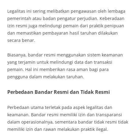
Legalitas ini sering melibatkan pengawasan oleh lembaga
pemerintah atau badan pengatur perjudian. Keberadaan
izin resmi juga melindungi pemain dari praktik penipuan
dan memastikan pembayaran hasil taruhan dilakukan
secara benar.
Biasanya, bandar resmi menggunakan sistem keamanan
yang terjamin untuk melindungi data dan transaksi
pemain. Hal ini memberikan rasa aman bagi para
pengguna dalam melakukan taruhan.
Perbedaan Bandar Resmi dan Tidak Resmi
Perbedaan utama terletak pada aspek legalitas dan
keamanan. Bandar resmi memiliki izin dan transparansi
dalam operasionalnya, sementara bandar tidak resmi tidak
memiliki izin dan rawan melakukan praktik ilegal.