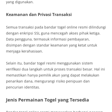
yang digunakan.
Keamanan dan Privasi Transaksi
Semua transaksi pada bandar togel online resmi dilindungi
dengan enkripsi SSL guna mencegah akses pihak ketiga.
Data pengguna, termasuk informasi pembayaran,
disimpan dengan standar keamanan yang ketat untuk
menjaga kerahasiaan.
Selain itu, bandar togel resmi menggunakan sistem
verifikasi dua langkah untuk proses transaksi besar. Hal ini
memastikan hanya pemilik akun yang dapat melakukan
penarikan dana, mengurangi risiko penipuan dan
pencurian identitas.
Jenis Permainan Togel yang Tersedia