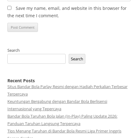
Save my name, email, and website in this browser for
the next time I comment.
Search
Search
Recent Posts
Situs Bandar Bola Parlay Resmi dengan Hadiah Perkalian Terbesar
Terpercaya
Keuntungan Bergabung dengan Bandar Bola Berlisensi
Internasional yang Tepercaya
Bandar Bola Taruhan Bola Jalan (In-Play) Paling Update 2026:
Panduan Taruhan Langsung Terpercaya
Tips Menang Taruhan di Bandar Bola Resmi Liga Primer Inggris