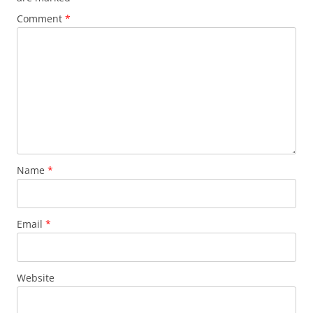
Comment
*
Name
*
Email
*
Website