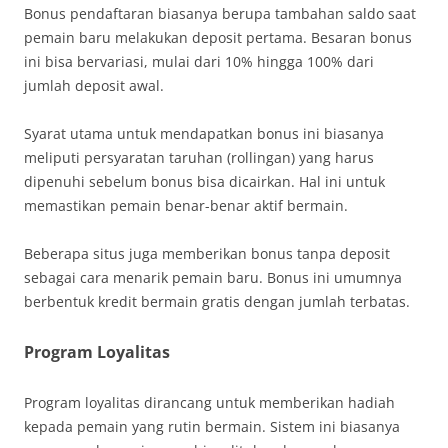
Bonus pendaftaran biasanya berupa tambahan saldo saat
pemain baru melakukan deposit pertama. Besaran bonus
ini bisa bervariasi, mulai dari 10% hingga 100% dari
jumlah deposit awal.
Syarat utama untuk mendapatkan bonus ini biasanya
meliputi persyaratan taruhan (rollingan) yang harus
dipenuhi sebelum bonus bisa dicairkan. Hal ini untuk
memastikan pemain benar-benar aktif bermain.
Beberapa situs juga memberikan bonus tanpa deposit
sebagai cara menarik pemain baru. Bonus ini umumnya
berbentuk kredit bermain gratis dengan jumlah terbatas.
Program Loyalitas
Program loyalitas dirancang untuk memberikan hadiah
kepada pemain yang rutin bermain. Sistem ini biasanya