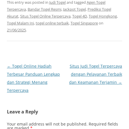
This entry was posted in
Judi Togel
and tagged
Agen Togel
Terpercaya
,
Bandar Togel Resmi
,
Jackpot Togel
,
Prediksi Togel
Akurat
,
Situs Togel Online Terpercaya
,
Togel 4D
,
Togel Hongkong
,
Togel Malam Ini
,
togel online terbaik
,
Togel Singapore
on
21/06/2025
.
Post
←
Togel Online Hadiah
Situs Judi Togel Terpercaya
navigation
Terbesar Panduan Lengkap
dengan Pelayanan Terbaik
dan Strategi Menang
dan Keamanan Terjamin
→
Terpercaya
Leave a Reply
Your email address will not be published.
Required fields
are marked
*