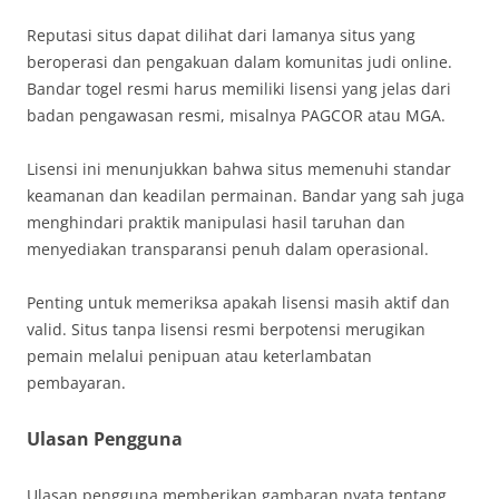
Reputasi situs dapat dilihat dari lamanya situs yang
beroperasi dan pengakuan dalam komunitas judi online.
Bandar togel resmi harus memiliki lisensi yang jelas dari
badan pengawasan resmi, misalnya PAGCOR atau MGA.
Lisensi ini menunjukkan bahwa situs memenuhi standar
keamanan dan keadilan permainan. Bandar yang sah juga
menghindari praktik manipulasi hasil taruhan dan
menyediakan transparansi penuh dalam operasional.
Penting untuk memeriksa apakah lisensi masih aktif dan
valid. Situs tanpa lisensi resmi berpotensi merugikan
pemain melalui penipuan atau keterlambatan
pembayaran.
Ulasan Pengguna
Ulasan pengguna memberikan gambaran nyata tentang