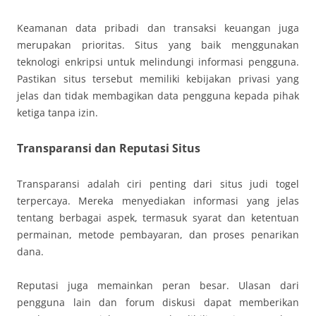
Keamanan data pribadi dan transaksi keuangan juga
merupakan prioritas. Situs yang baik menggunakan
teknologi enkripsi untuk melindungi informasi pengguna.
Pastikan situs tersebut memiliki kebijakan privasi yang
jelas dan tidak membagikan data pengguna kepada pihak
ketiga tanpa izin.
Transparansi dan Reputasi Situs
Transparansi adalah ciri penting dari situs judi togel
terpercaya. Mereka menyediakan informasi yang jelas
tentang berbagai aspek, termasuk syarat dan ketentuan
permainan, metode pembayaran, dan proses penarikan
dana.
Reputasi juga memainkan peran besar. Ulasan dari
pengguna lain dan forum diskusi dapat memberikan