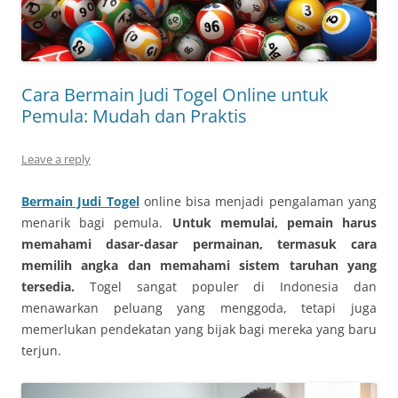
Cara Bermain Judi Togel Online untuk
Pemula: Mudah dan Praktis
Leave a reply
Bermain Judi Togel
online bisa menjadi pengalaman yang
menarik bagi pemula.
Untuk memulai, pemain harus
memahami dasar-dasar permainan, termasuk cara
memilih angka dan memahami sistem taruhan yang
tersedia.
Togel sangat populer di Indonesia dan
menawarkan peluang yang menggoda, tetapi juga
memerlukan pendekatan yang bijak bagi mereka yang baru
terjun.