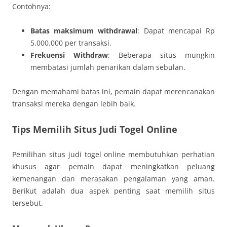
Contohnya:
Batas maksimum withdrawal
: Dapat mencapai Rp
5.000.000 per transaksi.
Frekuensi Withdraw
: Beberapa situs mungkin
membatasi jumlah penarikan dalam sebulan.
Dengan memahami batas ini, pemain dapat merencanakan
transaksi mereka dengan lebih baik.
Tips Memilih Situs Judi Togel Online
Pemilihan situs judi togel online membutuhkan perhatian
khusus agar pemain dapat meningkatkan peluang
kemenangan dan merasakan pengalaman yang aman.
Berikut adalah dua aspek penting saat memilih situs
tersebut.