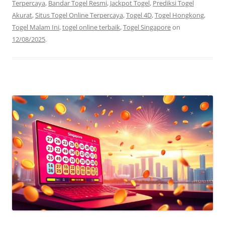
Terpercaya
,
Bandar Togel Resmi
,
Jackpot Togel
,
Prediksi Togel
Akurat
,
Situs Togel Online Terpercaya
,
Togel 4D
,
Togel Hongkong
,
Togel Malam Ini
,
togel online terbaik
,
Togel Singapore
on
12/08/2025
.