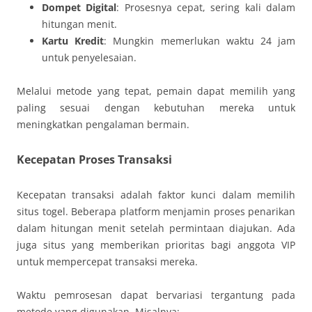
Dompet Digital
: Prosesnya cepat, sering kali dalam
hitungan menit.
Kartu Kredit
: Mungkin memerlukan waktu 24 jam
untuk penyelesaian.
Melalui metode yang tepat, pemain dapat memilih yang
paling sesuai dengan kebutuhan mereka untuk
meningkatkan pengalaman bermain.
Kecepatan Proses Transaksi
Kecepatan transaksi adalah faktor kunci dalam memilih
situs togel. Beberapa platform menjamin proses penarikan
dalam hitungan menit setelah permintaan diajukan. Ada
juga situs yang memberikan prioritas bagi anggota VIP
untuk mempercepat transaksi mereka.
Waktu pemrosesan dapat bervariasi tergantung pada
metode yang digunakan. Misalnya: