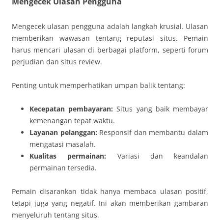
Mengecek Ulasan Pengguna
Mengecek ulasan pengguna adalah langkah krusial. Ulasan
memberikan wawasan tentang reputasi situs. Pemain
harus mencari ulasan di berbagai platform, seperti forum
perjudian dan situs review.
Penting untuk memperhatikan umpan balik tentang:
Kecepatan pembayaran:
Situs yang baik membayar
kemenangan tepat waktu.
Layanan pelanggan:
Responsif dan membantu dalam
mengatasi masalah.
Kualitas permainan:
Variasi dan keandalan
permainan tersedia.
Pemain disarankan tidak hanya membaca ulasan positif,
tetapi juga yang negatif. Ini akan memberikan gambaran
menyeluruh tentang situs.