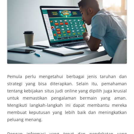
Pemula perlu mengetahui berbagai jenis taruhan dan
strategi yang bisa diterapkan. Selain itu, pemahaman
tentang kebijakan situs judi online yang dipilih juga krusial
untuk memastikan pengalaman bermain yang aman.
Mengikuti langkah-langkah ini dapat membantu mereka
membuat keputusan yang lebih baik dan meningkatkan
peluang menang.
Dengan informasi yang tepat dan pendekatan yang