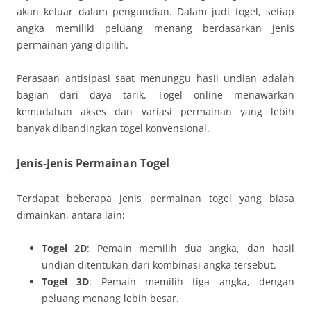
akan keluar dalam pengundian. Dalam judi togel, setiap
angka memiliki peluang menang berdasarkan jenis
permainan yang dipilih.
Perasaan antisipasi saat menunggu hasil undian adalah
bagian dari daya tarik. Togel online menawarkan
kemudahan akses dan variasi permainan yang lebih
banyak dibandingkan togel konvensional.
Jenis-Jenis Permainan Togel
Terdapat beberapa jenis permainan togel yang biasa
dimainkan, antara lain:
Togel 2D
: Pemain memilih dua angka, dan hasil
undian ditentukan dari kombinasi angka tersebut.
Togel 3D
: Pemain memilih tiga angka, dengan
peluang menang lebih besar.