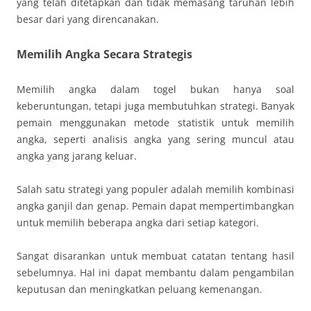
yang telah ditetapkan dan tidak memasang taruhan lebih
besar dari yang direncanakan.
Memilih Angka Secara Strategis
Memilih angka dalam togel bukan hanya soal
keberuntungan, tetapi juga membutuhkan strategi. Banyak
pemain menggunakan metode statistik untuk memilih
angka, seperti analisis angka yang sering muncul atau
angka yang jarang keluar.
Salah satu strategi yang populer adalah memilih kombinasi
angka ganjil dan genap. Pemain dapat mempertimbangkan
untuk memilih beberapa angka dari setiap kategori.
Sangat disarankan untuk membuat catatan tentang hasil
sebelumnya. Hal ini dapat membantu dalam pengambilan
keputusan dan meningkatkan peluang kemenangan.