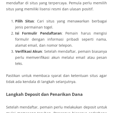
mendaftar di situs yang terpercaya. Pemula perlu memilih
situs yang memiliki lisensi resmi dan ulasan positif.
Pilih Situs
: Cari situs yang menawarkan berbagai
jenis permainan togel.
Isi Formulir Pendaftaran
: Pemain harus mengisi
formulir dengan informasi pribadi seperti nama,
alamat email, dan nomor telepon.
Verifikasi Akun
: Setelah mendaftar, pemain biasanya
perlu memverifikasi akun melalui email atau pesan
teks.
Pastikan untuk membaca syarat dan ketentuan situs agar
tidak ada kendala di langkah selanjutnya.
Langkah Deposit dan Penarikan Dana
Setelah mendaftar, pemain perlu melakukan deposit untuk