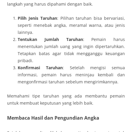
langkah yang harus dipahami dengan baik.
Pilih Jenis Taruhan
: Pilihan taruhan bisa bervariasi,
seperti menebak angka, meramal warna, atau jenis
lainnya.
Tentukan Jumlah Taruhan
: Pemain harus
menentukan jumlah uang yang ingin dipertaruhkan.
Tetapkan batas agar tidak mengganggu keuangan
pribadi.
Konfirmasi Taruhan
: Setelah mengisi semua
informasi, pemain harus meninjau kembali dan
mengonfirmasi taruhan sebelum mengirimkannya.
Memahami tipe taruhan yang ada membantu pemain
untuk membuat keputusan yang lebih baik.
Membaca Hasil dan Pengundian Angka