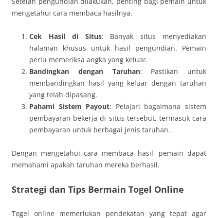
Setelah pengundian dilakukan, penting bagi pemain untuk
mengetahui cara membaca hasilnya.
Cek Hasil di Situs
: Banyak situs menyediakan
halaman khusus untuk hasil pengundian. Pemain
perlu memeriksa angka yang keluar.
Bandingkan dengan Taruhan
: Pastikan untuk
membandingkan hasil yang keluar dengan taruhan
yang telah dipasang.
Pahami Sistem Payout
: Pelajari bagaimana sistem
pembayaran bekerja di situs tersebut, termasuk cara
pembayaran untuk berbagai jenis taruhan.
Dengan mengetahui cara membaca hasil, pemain dapat
memahami apakah taruhan mereka berhasil.
Strategi dan Tips Bermain Togel Online
Togel online memerlukan pendekatan yang tepat agar