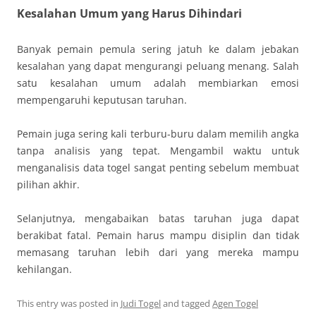
Kesalahan Umum yang Harus Dihindari
Banyak pemain pemula sering jatuh ke dalam jebakan
kesalahan yang dapat mengurangi peluang menang. Salah
satu kesalahan umum adalah membiarkan emosi
mempengaruhi keputusan taruhan.
Pemain juga sering kali terburu-buru dalam memilih angka
tanpa analisis yang tepat. Mengambil waktu untuk
menganalisis data togel sangat penting sebelum membuat
pilihan akhir.
Selanjutnya, mengabaikan batas taruhan juga dapat
berakibat fatal. Pemain harus mampu disiplin dan tidak
memasang taruhan lebih dari yang mereka mampu
kehilangan.
This entry was posted in
Judi Togel
and tagged
Agen Togel