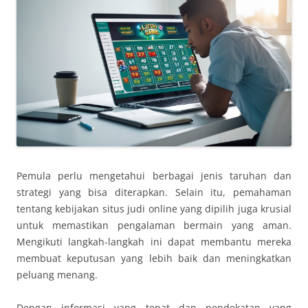
Pemula perlu mengetahui berbagai jenis taruhan dan
strategi yang bisa diterapkan. Selain itu, pemahaman
tentang kebijakan situs judi online yang dipilih juga krusial
untuk memastikan pengalaman bermain yang aman.
Mengikuti langkah-langkah ini dapat membantu mereka
membuat keputusan yang lebih baik dan meningkatkan
peluang menang.
Dengan informasi yang tepat dan pendekatan yang