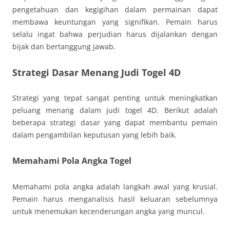
pengetahuan dan kegigihan dalam permainan dapat
membawa keuntungan yang signifikan. Pemain harus
selalu ingat bahwa perjudian harus dijalankan dengan
bijak dan bertanggung jawab.
Strategi Dasar Menang Judi Togel 4D
Strategi yang tepat sangat penting untuk meningkatkan
peluang menang dalam judi togel 4D. Berikut adalah
beberapa strategi dasar yang dapat membantu pemain
dalam pengambilan keputusan yang lebih baik.
Memahami Pola Angka Togel
Memahami pola angka adalah langkah awal yang krusial.
Pemain harus menganalisis hasil keluaran sebelumnya
untuk menemukan kecenderungan angka yang muncul.