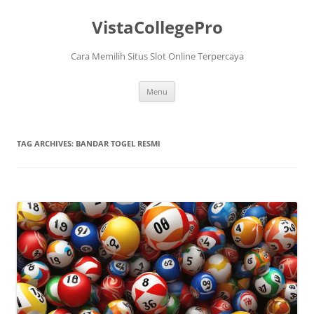
VistaCollegePro
Cara Memilih Situs Slot Online Terpercaya
Skip
Menu
to
content
TAG ARCHIVES:
BANDAR TOGEL RESMI