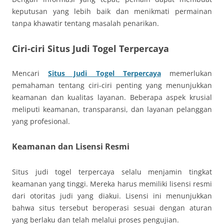
keputusan yang lebih baik dan menikmati permainan
tanpa khawatir tentang masalah penarikan.
Ciri-ciri Situs Judi Togel Terpercaya
Mencari
Situs Judi Togel Terpercaya
memerlukan
pemahaman tentang ciri-ciri penting yang menunjukkan
keamanan dan kualitas layanan. Beberapa aspek krusial
meliputi keamanan, transparansi, dan layanan pelanggan
yang profesional.
Keamanan dan Lisensi Resmi
Situs judi togel terpercaya selalu menjamin tingkat
keamanan yang tinggi. Mereka harus memiliki lisensi resmi
dari otoritas judi yang diakui. Lisensi ini menunjukkan
bahwa situs tersebut beroperasi sesuai dengan aturan
yang berlaku dan telah melalui proses pengujian.