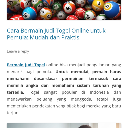
Cara Bermain Judi Togel Online untuk
Pemula: Mudah dan Praktis
Leave a reply
Bermain Judi Togel
online bisa menjadi pengalaman yang
menarik bagi pemula.
Untuk memulai, pemain harus
memahami dasar-dasar permainan, termasuk cara
memilih angka dan memahami sistem taruhan yang
tersedia.
Togel sangat populer di Indonesia dan
menawarkan peluang yang menggoda, tetapi juga
memerlukan pendekatan yang bijak bagi mereka yang baru
terjun.