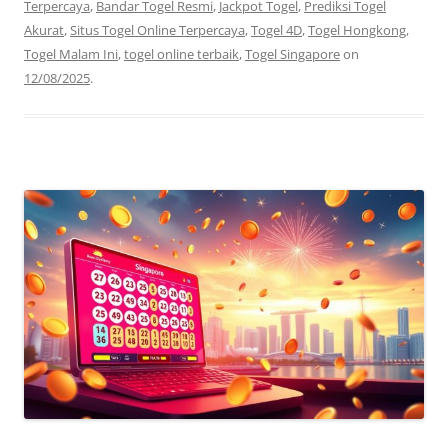
Terpercaya
,
Bandar Togel Resmi
,
Jackpot Togel
,
Prediksi Togel
Akurat
,
Situs Togel Online Terpercaya
,
Togel 4D
,
Togel Hongkong
,
Togel Malam Ini
,
togel online terbaik
,
Togel Singapore
on
12/08/2025
.