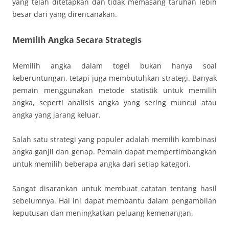
yang telah ditetapkan dan tidak memasang taruhan lebih
besar dari yang direncanakan.
Memilih Angka Secara Strategis
Memilih angka dalam togel bukan hanya soal
keberuntungan, tetapi juga membutuhkan strategi. Banyak
pemain menggunakan metode statistik untuk memilih
angka, seperti analisis angka yang sering muncul atau
angka yang jarang keluar.
Salah satu strategi yang populer adalah memilih kombinasi
angka ganjil dan genap. Pemain dapat mempertimbangkan
untuk memilih beberapa angka dari setiap kategori.
Sangat disarankan untuk membuat catatan tentang hasil
sebelumnya. Hal ini dapat membantu dalam pengambilan
keputusan dan meningkatkan peluang kemenangan.