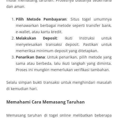
mulai memasang taruhan. Prosesnya biasanya sederhana
dan aman.
Pilih Metode Pembayaran
: Situs togel umumnya
menawarkan berbagai metode seperti transfer bank,
e-wallet, atau kartu kredit.
Melakukan Deposit
: Ikuti instruksi untuk
menyelesaikan transaksi deposit. Pastikan untuk
memeriksa minimum deposit yang ditetapkan.
Penarikan Dana
: Untuk penarikan, pilih metode yang
sama atau berbeda, lalu ikuti langkah yang diminta.
Proses ini mungkin memerlukan verifikasi tambahan.
Selalu simpan bukti transaksi untuk menghindari masalah
di kemudian hari.
Memahami Cara Memasang Taruhan
Memasang taruhan di togel online melibatkan beberapa