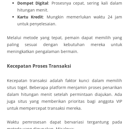
Dompet Digital
: Prosesnya cepat, sering kali dalam
hitungan menit.
Kartu Kredit
: Mungkin memerlukan waktu 24 jam
untuk penyelesaian.
Melalui metode yang tepat, pemain dapat memilih yang
paling sesuai dengan kebutuhan mereka untuk
meningkatkan pengalaman bermain.
Kecepatan Proses Transaksi
Kecepatan transaksi adalah faktor kunci dalam memilih
situs togel. Beberapa platform menjamin proses penarikan
dalam hitungan menit setelah permintaan diajukan. Ada
juga situs yang memberikan prioritas bagi anggota VIP
untuk mempercepat transaksi mereka.
Waktu pemrosesan dapat bervariasi tergantung pada
metode yang digunakan. Misalnya: