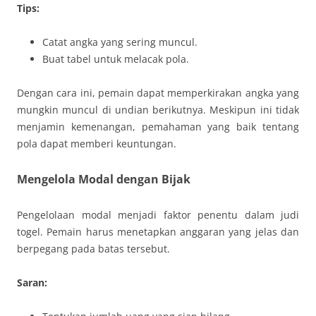
Tips:
Catat angka yang sering muncul.
Buat tabel untuk melacak pola.
Dengan cara ini, pemain dapat memperkirakan angka yang
mungkin muncul di undian berikutnya. Meskipun ini tidak
menjamin kemenangan, pemahaman yang baik tentang
pola dapat memberi keuntungan.
Mengelola Modal dengan Bijak
Pengelolaan modal menjadi faktor penentu dalam judi
togel. Pemain harus menetapkan anggaran yang jelas dan
berpegang pada batas tersebut.
Saran: