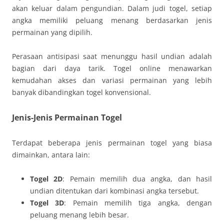
akan keluar dalam pengundian. Dalam judi togel, setiap
angka memiliki peluang menang berdasarkan jenis
permainan yang dipilih.
Perasaan antisipasi saat menunggu hasil undian adalah
bagian dari daya tarik. Togel online menawarkan
kemudahan akses dan variasi permainan yang lebih
banyak dibandingkan togel konvensional.
Jenis-Jenis Permainan Togel
Terdapat beberapa jenis permainan togel yang biasa
dimainkan, antara lain:
Togel 2D
: Pemain memilih dua angka, dan hasil
undian ditentukan dari kombinasi angka tersebut.
Togel 3D
: Pemain memilih tiga angka, dengan
peluang menang lebih besar.