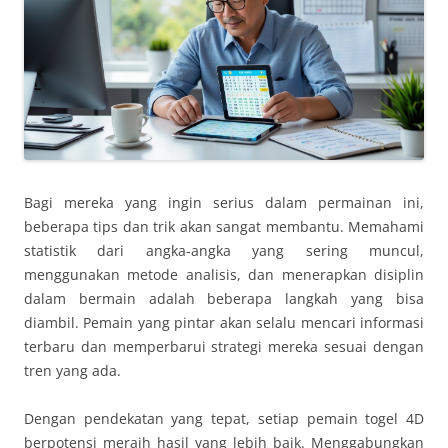
Bagi mereka yang ingin serius dalam permainan ini,
beberapa tips dan trik akan sangat membantu. Memahami
statistik dari angka-angka yang sering muncul,
menggunakan metode analisis, dan menerapkan disiplin
dalam bermain adalah beberapa langkah yang bisa
diambil. Pemain yang pintar akan selalu mencari informasi
terbaru dan memperbarui strategi mereka sesuai dengan
tren yang ada.
Dengan pendekatan yang tepat, setiap pemain togel 4D
berpotensi meraih hasil yang lebih baik. Menggabungkan