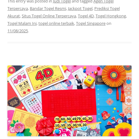
This entry was posted in
Judi Togel
and tagged
Agen Togel
Terpercaya
,
Bandar Togel Resmi
,
Jackpot Togel
,
Prediksi Togel
Akurat
,
Situs Togel Online Terpercaya
,
Togel 4D
,
Togel Hongkong
,
Togel Malam Ini
,
togel online terbaik
,
Togel Singapore
on
11/08/2025
.