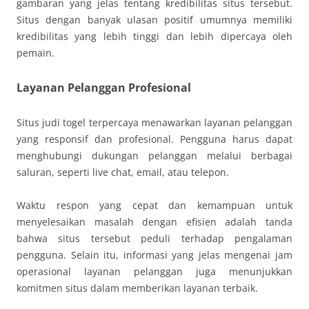
gambaran yang jelas tentang kredibilitas situs tersebut.
Situs dengan banyak ulasan positif umumnya memiliki
kredibilitas yang lebih tinggi dan lebih dipercaya oleh
pemain.
Layanan Pelanggan Profesional
Situs judi togel terpercaya menawarkan layanan pelanggan
yang responsif dan profesional. Pengguna harus dapat
menghubungi dukungan pelanggan melalui berbagai
saluran, seperti live chat, email, atau telepon.
Waktu respon yang cepat dan kemampuan untuk
menyelesaikan masalah dengan efisien adalah tanda
bahwa situs tersebut peduli terhadap pengalaman
pengguna. Selain itu, informasi yang jelas mengenai jam
operasional layanan pelanggan juga menunjukkan
komitmen situs dalam memberikan layanan terbaik.