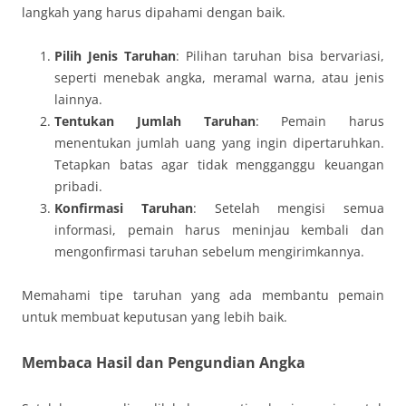
langkah yang harus dipahami dengan baik.
Pilih Jenis Taruhan
: Pilihan taruhan bisa bervariasi,
seperti menebak angka, meramal warna, atau jenis
lainnya.
Tentukan Jumlah Taruhan
: Pemain harus
menentukan jumlah uang yang ingin dipertaruhkan.
Tetapkan batas agar tidak mengganggu keuangan
pribadi.
Konfirmasi Taruhan
: Setelah mengisi semua
informasi, pemain harus meninjau kembali dan
mengonfirmasi taruhan sebelum mengirimkannya.
Memahami tipe taruhan yang ada membantu pemain
untuk membuat keputusan yang lebih baik.
Membaca Hasil dan Pengundian Angka