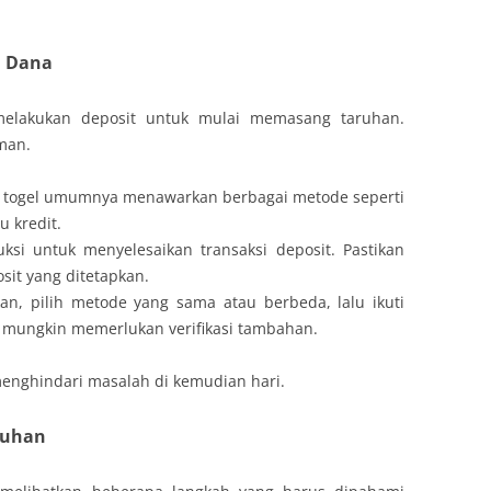
n Dana
melakukan deposit untuk mulai memasang taruhan.
man.
us togel umumnya menawarkan berbagai metode seperti
u kredit.
truksi untuk menyelesaikan transaksi deposit. Pastikan
it yang ditetapkan.
kan, pilih metode yang sama atau berbeda, lalu ikuti
i mungkin memerlukan verifikasi tambahan.
menghindari masalah di kemudian hari.
ruhan