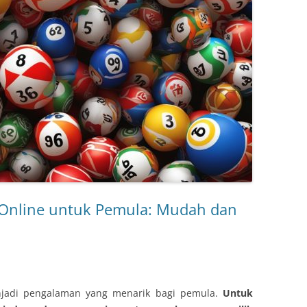
l Online untuk Pemula: Mudah dan
jadi pengalaman yang menarik bagi pemula.
Untuk