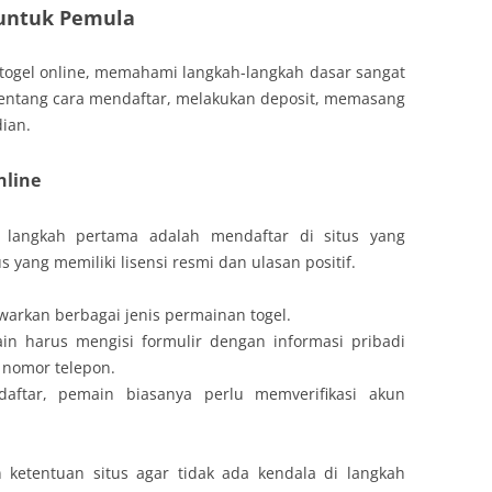
untuk Pemula
 togel online, memahami langkah-langkah dasar sangat
 tentang cara mendaftar, melakukan deposit, memasang
ian.
nline
, langkah pertama adalah mendaftar di situs yang
s yang memiliki lisensi resmi dan ulasan positif.
awarkan berbagai jenis permainan togel.
in harus mengisi formulir dengan informasi pribadi
 nomor telepon.
daftar, pemain biasanya perlu memverifikasi akun
 ketentuan situs agar tidak ada kendala di langkah