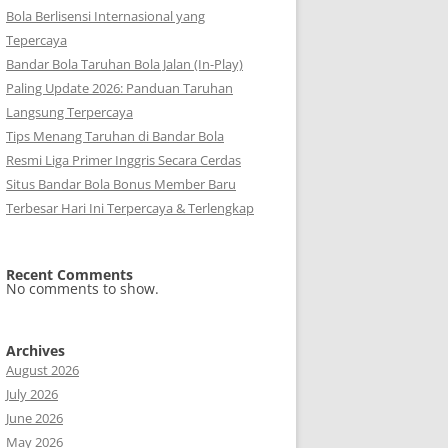
Bola Berlisensi Internasional yang
Tepercaya
Bandar Bola Taruhan Bola Jalan (In-Play)
Paling Update 2026: Panduan Taruhan
Langsung Terpercaya
Tips Menang Taruhan di Bandar Bola
Resmi Liga Primer Inggris Secara Cerdas
Situs Bandar Bola Bonus Member Baru
Terbesar Hari Ini Terpercaya & Terlengkap
Recent Comments
No comments to show.
Archives
August 2026
July 2026
June 2026
May 2026