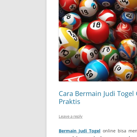
Cara Bermain Judi Toge
Praktis
Leave a reply
Bermain Judi Togel
online bisa men