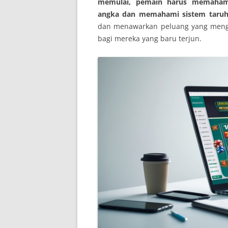
memulai, pemain harus memahami
angka dan memahami sistem taruha
dan menawarkan peluang yang mengg
bagi mereka yang baru terjun.