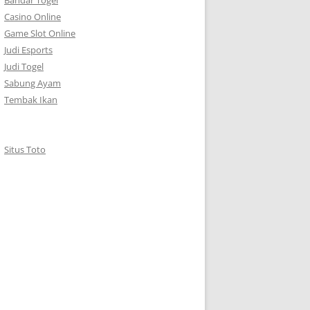
Bandar Togel
Casino Online
Game Slot Online
Judi Esports
Judi Togel
Sabung Ayam
Tembak Ikan
Situs Toto