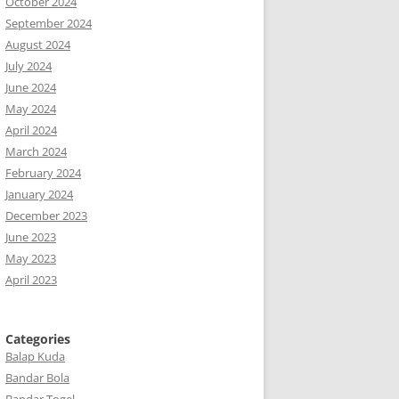
October 2024
September 2024
August 2024
July 2024
June 2024
May 2024
April 2024
March 2024
February 2024
January 2024
December 2023
June 2023
May 2023
April 2023
Categories
Balap Kuda
Bandar Bola