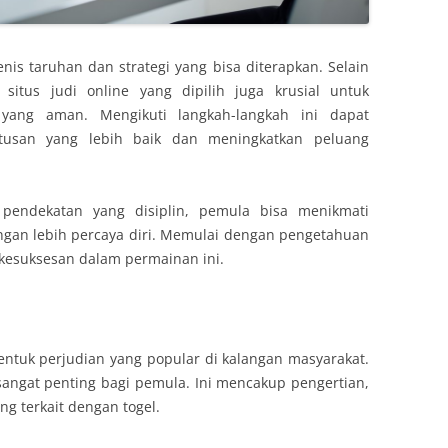
is taruhan dan strategi yang bisa diterapkan. Selain
situs judi online yang dipilih juga krusial untuk
ang aman. Mengikuti langkah-langkah ini dapat
san yang lebih baik dan meningkatkan peluang
pendekatan yang disiplin, pemula bisa menikmati
ngan lebih percaya diri. Memulai dengan pengetahuan
 kesuksesan dalam permainan ini.
entuk perjudian yang popular di kalangan masyarakat.
angat penting bagi pemula. Ini mencakup pengertian,
ng terkait dengan togel.