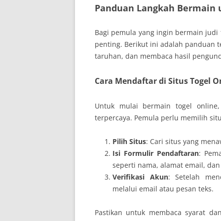
Panduan Langkah Bermain 
Bagi pemula yang ingin bermain judi
penting. Berikut ini adalah panduan
taruhan, dan membaca hasil pengund
Cara Mendaftar di Situs Togel O
Untuk mulai bermain togel online
terpercaya. Pemula perlu memilih situ
Pilih Situs
: Cari situs yang men
Isi Formulir Pendaftaran
: Pema
seperti nama, alamat email, dan
Verifikasi Akun
: Setelah men
melalui email atau pesan teks.
Pastikan untuk membaca syarat dan