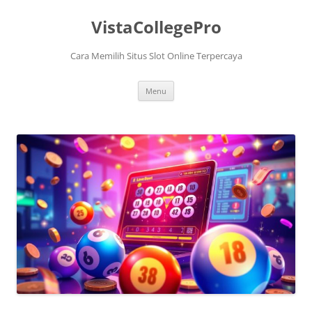
VistaCollegePro
Cara Memilih Situs Slot Online Terpercaya
Skip
Menu
to
content