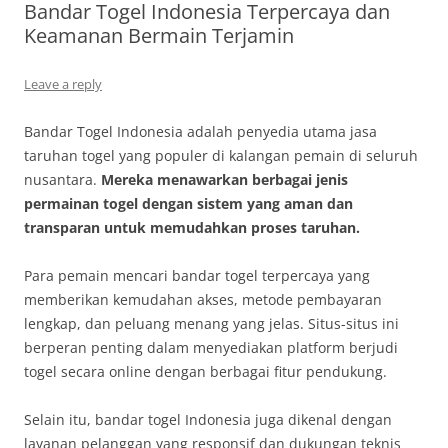
Bandar Togel Indonesia Terpercaya dan
Keamanan Bermain Terjamin
Leave a reply
Bandar Togel Indonesia adalah penyedia utama jasa
taruhan togel yang populer di kalangan pemain di seluruh
nusantara.
Mereka menawarkan berbagai jenis
permainan togel dengan sistem yang aman dan
transparan untuk memudahkan proses taruhan.
Para pemain mencari bandar togel terpercaya yang
memberikan kemudahan akses, metode pembayaran
lengkap, dan peluang menang yang jelas. Situs-situs ini
berperan penting dalam menyediakan platform berjudi
togel secara online dengan berbagai fitur pendukung.
Selain itu, bandar togel Indonesia juga dikenal dengan
layanan pelanggan yang responsif dan dukungan teknis