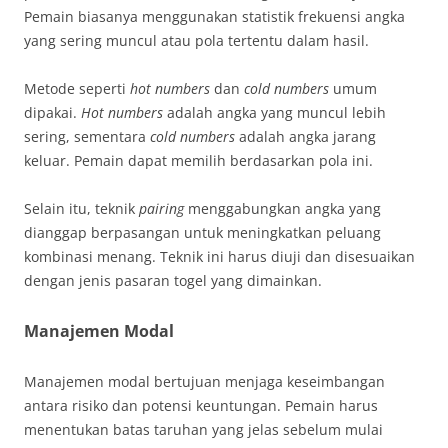
Pemain biasanya menggunakan statistik frekuensi angka
yang sering muncul atau pola tertentu dalam hasil.
Metode seperti
hot numbers
dan
cold numbers
umum
dipakai.
Hot numbers
adalah angka yang muncul lebih
sering, sementara
cold numbers
adalah angka jarang
keluar. Pemain dapat memilih berdasarkan pola ini.
Selain itu, teknik
pairing
menggabungkan angka yang
dianggap berpasangan untuk meningkatkan peluang
kombinasi menang. Teknik ini harus diuji dan disesuaikan
dengan jenis pasaran togel yang dimainkan.
Manajemen Modal
Manajemen modal bertujuan menjaga keseimbangan
antara risiko dan potensi keuntungan. Pemain harus
menentukan batas taruhan yang jelas sebelum mulai