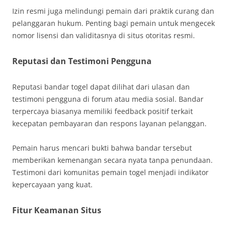
Izin resmi juga melindungi pemain dari praktik curang dan
pelanggaran hukum. Penting bagi pemain untuk mengecek
nomor lisensi dan validitasnya di situs otoritas resmi.
Reputasi dan Testimoni Pengguna
Reputasi bandar togel dapat dilihat dari ulasan dan
testimoni pengguna di forum atau media sosial. Bandar
terpercaya biasanya memiliki feedback positif terkait
kecepatan pembayaran dan respons layanan pelanggan.
Pemain harus mencari bukti bahwa bandar tersebut
memberikan kemenangan secara nyata tanpa penundaan.
Testimoni dari komunitas pemain togel menjadi indikator
kepercayaan yang kuat.
Fitur Keamanan Situs