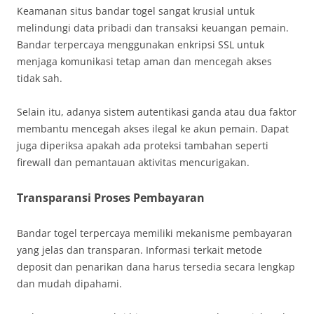
Keamanan situs bandar togel sangat krusial untuk
melindungi data pribadi dan transaksi keuangan pemain.
Bandar terpercaya menggunakan enkripsi SSL untuk
menjaga komunikasi tetap aman dan mencegah akses
tidak sah.
Selain itu, adanya sistem autentikasi ganda atau dua faktor
membantu mencegah akses ilegal ke akun pemain. Dapat
juga diperiksa apakah ada proteksi tambahan seperti
firewall dan pemantauan aktivitas mencurigakan.
Transparansi Proses Pembayaran
Bandar togel terpercaya memiliki mekanisme pembayaran
yang jelas dan transparan. Informasi terkait metode
deposit dan penarikan dana harus tersedia secara lengkap
dan mudah dipahami.