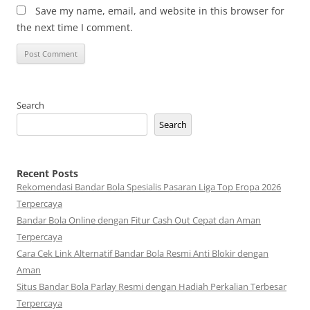
Save my name, email, and website in this browser for
the next time I comment.
Search
Search
Recent Posts
Rekomendasi Bandar Bola Spesialis Pasaran Liga Top Eropa 2026
Terpercaya
Bandar Bola Online dengan Fitur Cash Out Cepat dan Aman
Terpercaya
Cara Cek Link Alternatif Bandar Bola Resmi Anti Blokir dengan
Aman
Situs Bandar Bola Parlay Resmi dengan Hadiah Perkalian Terbesar
Terpercaya