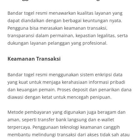
Bandar togel resmi menawarkan kualitas layanan yang
dapat diandalkan dengan berbagai keuntungan nyata.
Pengguna bisa merasakan keamanan transaksi,
transparansi dalam permainan, kepastian legalitas, serta
dukungan layanan pelanggan yang profesional.
Keamanan Transaksi
Bandar togel resmi menggunakan sistem enkripsi data
yang kuat untuk menjaga kerahasiaan informasi pribadi
dan keuangan pemain. Proses deposit dan penarikan dana
diawasi dengan ketat untuk mencegah penipuan.
Metode pembayaran yang digunakan juga beragam dan
aman, seperti transfer bank langsung dan e-wallet
terpercaya. Penggunaan teknologi keamanan canggih
membantu melindungi transaksi dari akses tidak sah atau