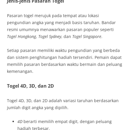
Jenis-jenis Pasaran Togel
Pasaran togel merujuk pada tempat atau lokasi
pengundian angka yang menjadi basis taruhan. Bandar
resmi umumnya menawarkan pasaran populer seperti
Togel Hongkong
,
Togel Sydney
, dan
Togel Singapore
.
Setiap pasaran memiliki waktu pengundian yang berbeda
dan sistem penghitungan hadiah tersendiri. Pemain dapat
memilih pasaran berdasarkan waktu bermain dan peluang
kemenangan.
Togel 4D, 3D, dan 2D
Togel 4D, 3D, dan 2D adalah variasi taruhan berdasarkan
jumlah digit angka yang dipilih.
4D
berarti memilih empat digit, dengan peluang
hadiah terbesar.