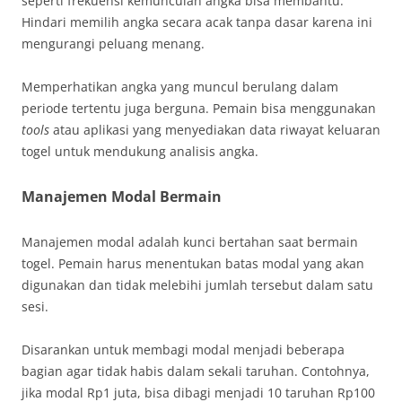
seperti frekuensi kemunculan angka bisa membantu.
Hindari memilih angka secara acak tanpa dasar karena ini
mengurangi peluang menang.
Memperhatikan angka yang muncul berulang dalam
periode tertentu juga berguna. Pemain bisa menggunakan
tools
atau aplikasi yang menyediakan data riwayat keluaran
togel untuk mendukung analisis angka.
Manajemen Modal Bermain
Manajemen modal adalah kunci bertahan saat bermain
togel. Pemain harus menentukan batas modal yang akan
digunakan dan tidak melebihi jumlah tersebut dalam satu
sesi.
Disarankan untuk membagi modal menjadi beberapa
bagian agar tidak habis dalam sekali taruhan. Contohnya,
jika modal Rp1 juta, bisa dibagi menjadi 10 taruhan Rp100