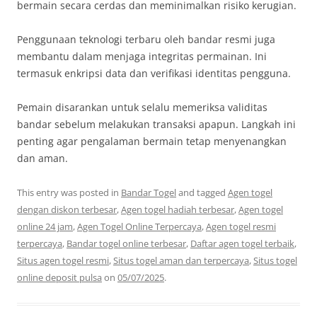
bermain secara cerdas dan meminimalkan risiko kerugian.
Penggunaan teknologi terbaru oleh bandar resmi juga
membantu dalam menjaga integritas permainan. Ini
termasuk enkripsi data dan verifikasi identitas pengguna.
Pemain disarankan untuk selalu memeriksa validitas
bandar sebelum melakukan transaksi apapun. Langkah ini
penting agar pengalaman bermain tetap menyenangkan
dan aman.
This entry was posted in
Bandar Togel
and tagged
Agen togel
dengan diskon terbesar
,
Agen togel hadiah terbesar
,
Agen togel
online 24 jam
,
Agen Togel Online Terpercaya
,
Agen togel resmi
terpercaya
,
Bandar togel online terbesar
,
Daftar agen togel terbaik
,
Situs agen togel resmi
,
Situs togel aman dan terpercaya
,
Situs togel
online deposit pulsa
on
05/07/2025
.