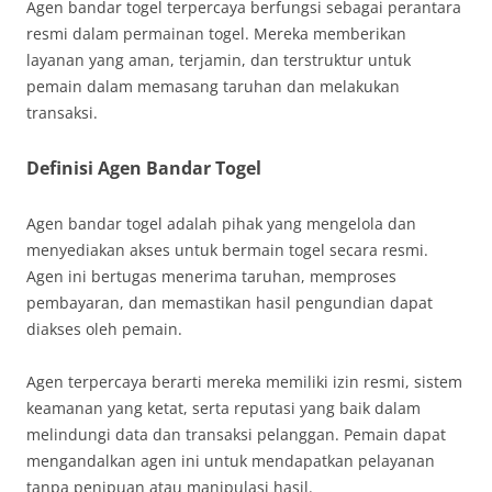
Agen bandar togel terpercaya berfungsi sebagai perantara
resmi dalam permainan togel. Mereka memberikan
layanan yang aman, terjamin, dan terstruktur untuk
pemain dalam memasang taruhan dan melakukan
transaksi.
Definisi Agen Bandar Togel
Agen bandar togel adalah pihak yang mengelola dan
menyediakan akses untuk bermain togel secara resmi.
Agen ini bertugas menerima taruhan, memproses
pembayaran, dan memastikan hasil pengundian dapat
diakses oleh pemain.
Agen terpercaya berarti mereka memiliki izin resmi, sistem
keamanan yang ketat, serta reputasi yang baik dalam
melindungi data dan transaksi pelanggan. Pemain dapat
mengandalkan agen ini untuk mendapatkan pelayanan
tanpa penipuan atau manipulasi hasil.