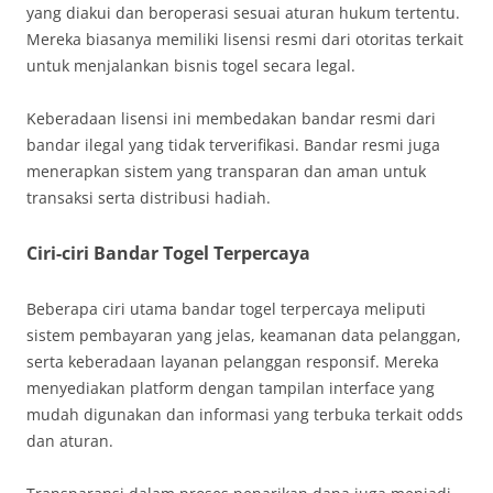
yang diakui dan beroperasi sesuai aturan hukum tertentu.
Mereka biasanya memiliki lisensi resmi dari otoritas terkait
untuk menjalankan bisnis togel secara legal.
Keberadaan lisensi ini membedakan bandar resmi dari
bandar ilegal yang tidak terverifikasi. Bandar resmi juga
menerapkan sistem yang transparan dan aman untuk
transaksi serta distribusi hadiah.
Ciri-ciri Bandar Togel Terpercaya
Beberapa ciri utama bandar togel terpercaya meliputi
sistem pembayaran yang jelas, keamanan data pelanggan,
serta keberadaan layanan pelanggan responsif. Mereka
menyediakan platform dengan tampilan interface yang
mudah digunakan dan informasi yang terbuka terkait odds
dan aturan.