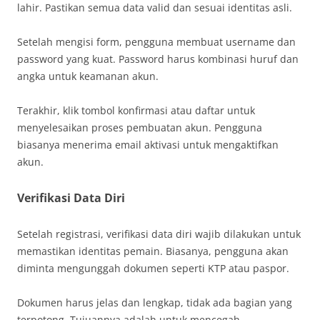
lahir. Pastikan semua data valid dan sesuai identitas asli.
Setelah mengisi form, pengguna membuat username dan
password yang kuat. Password harus kombinasi huruf dan
angka untuk keamanan akun.
Terakhir, klik tombol konfirmasi atau daftar untuk
menyelesaikan proses pembuatan akun. Pengguna
biasanya menerima email aktivasi untuk mengaktifkan
akun.
Verifikasi Data Diri
Setelah registrasi, verifikasi data diri wajib dilakukan untuk
memastikan identitas pemain. Biasanya, pengguna akan
diminta mengunggah dokumen seperti KTP atau paspor.
Dokumen harus jelas dan lengkap, tidak ada bagian yang
terpotong. Tujuannya adalah untuk mencegah