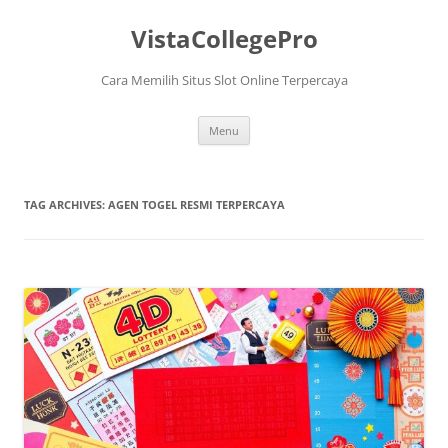
VistaCollegePro
Cara Memilih Situs Slot Online Terpercaya
Skip
Menu
to
content
TAG ARCHIVES:
AGEN TOGEL RESMI TERPERCAYA