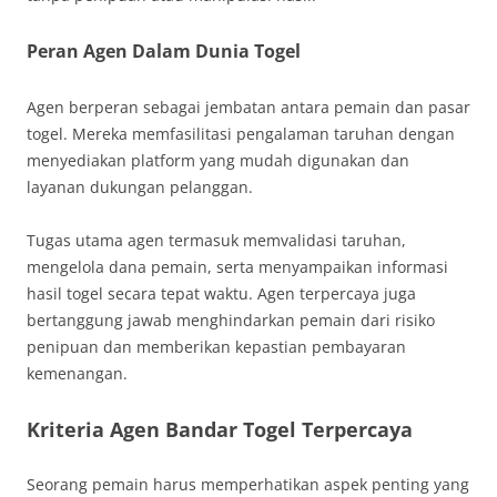
Peran Agen Dalam Dunia Togel
Agen berperan sebagai jembatan antara pemain dan pasar
togel. Mereka memfasilitasi pengalaman taruhan dengan
menyediakan platform yang mudah digunakan dan
layanan dukungan pelanggan.
Tugas utama agen termasuk memvalidasi taruhan,
mengelola dana pemain, serta menyampaikan informasi
hasil togel secara tepat waktu. Agen terpercaya juga
bertanggung jawab menghindarkan pemain dari risiko
penipuan dan memberikan kepastian pembayaran
kemenangan.
Kriteria Agen Bandar Togel Terpercaya
Seorang pemain harus memperhatikan aspek penting yang