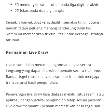
3D
memungkinkan taruhan pada tiga digit terakhir.
2D
fokus pada dua digit angka.
Semakin banyak digit yang dipilih, semakin tinggi potensi
hadiah tetapi peluang menang cenderung lebih kecil.
Sistem ini memberikan fleksibilitas untuk berbagai strategi
taruhan.
Permainan Live Draw
Live draw adalah metode pengundian angka secara
langsung yang dapat disaksikan pemain secara real-time.
Bandar togel resmi menyediakan fitur ini untuk menjaga
transparansi hasil pengundian.
Penayangan live draw bisa diakses melalui situs resmi atau
aplikasi, dengan jadwal pengundian tetap sesuai pasaran.
Live draw membantu pemain memastikan hasil togel sah