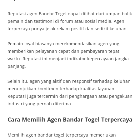
Reputasi agen Bandar Togel dapat dilihat dari umpan balik
pemain dan testimoni di forum atau sosial media. Agen
terpercaya punya jejak rekam positif dan sedikit keluhan.
Pemain loyal biasanya merekomendasikan agen yang
memberikan pelayanan cepat dan pembayaran tepat
waktu. Reputasi ini menjadi indikator kepercayaan jangka
panjang.
Selain itu, agen yang aktif dan responsif terhadap keluhan
menunjukkan komitmen terhadap kualitas layanan.
Reputasi juga tercermin dari penghargaan atau pengakuan
industri yang pernah diterima.
Cara Memilih Agen Bandar Togel Terpercaya
Memilih agen bandar togel terpercaya memerlukan