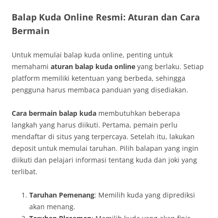
Balap Kuda Online Resmi: Aturan dan Cara
Bermain
Untuk memulai balap kuda online, penting untuk
memahami
aturan balap kuda online
yang berlaku. Setiap
platform memiliki ketentuan yang berbeda, sehingga
pengguna harus membaca panduan yang disediakan.
Cara bermain balap kuda
membutuhkan beberapa
langkah yang harus diikuti. Pertama, pemain perlu
mendaftar di situs yang terpercaya. Setelah itu, lakukan
deposit untuk memulai taruhan. Pilih balapan yang ingin
diikuti dan pelajari informasi tentang kuda dan joki yang
terlibat.
Taruhan Pemenang
: Memilih kuda yang diprediksi
akan menang.