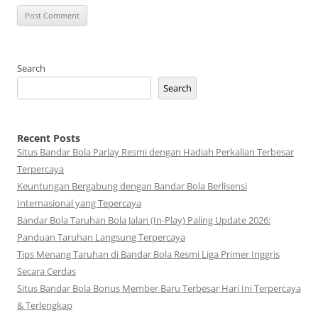
Search
Search
Recent Posts
Situs Bandar Bola Parlay Resmi dengan Hadiah Perkalian Terbesar
Terpercaya
Keuntungan Bergabung dengan Bandar Bola Berlisensi
Internasional yang Tepercaya
Bandar Bola Taruhan Bola Jalan (In-Play) Paling Update 2026:
Panduan Taruhan Langsung Terpercaya
Tips Menang Taruhan di Bandar Bola Resmi Liga Primer Inggris
Secara Cerdas
Situs Bandar Bola Bonus Member Baru Terbesar Hari Ini Terpercaya
& Terlengkap