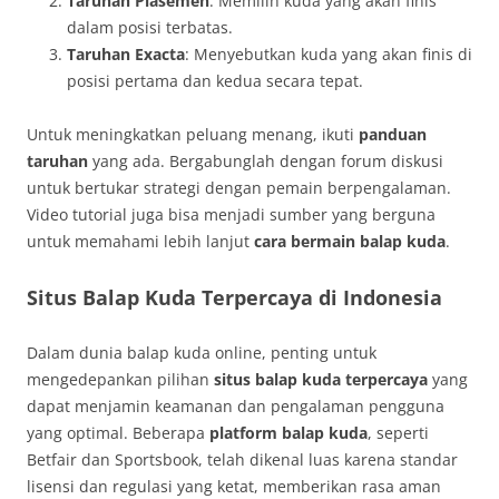
Taruhan Plasemen
: Memilih kuda yang akan finis
dalam posisi terbatas.
Taruhan Exacta
: Menyebutkan kuda yang akan finis di
posisi pertama dan kedua secara tepat.
Untuk meningkatkan peluang menang, ikuti
panduan
taruhan
yang ada. Bergabunglah dengan forum diskusi
untuk bertukar strategi dengan pemain berpengalaman.
Video tutorial juga bisa menjadi sumber yang berguna
untuk memahami lebih lanjut
cara bermain balap kuda
.
Situs Balap Kuda Terpercaya di Indonesia
Dalam dunia balap kuda online, penting untuk
mengedepankan pilihan
situs balap kuda terpercaya
yang
dapat menjamin keamanan dan pengalaman pengguna
yang optimal. Beberapa
platform balap kuda
, seperti
Betfair dan Sportsbook, telah dikenal luas karena standar
lisensi dan regulasi yang ketat, memberikan rasa aman