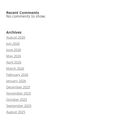
Recent Comments
No comments to show.
Archives
August 2026
July 2026
June 2026
May 2026
April 2026
March 2026
February 2026
January 2026
December 2025
November 2025
October 2025
September 2025
August 2025