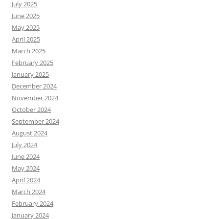
July 2025
June 2025
May 2025
April 2025
March 2025
February 2025
January 2025
December 2024
November 2024
October 2024
September 2024
August 2024
July 2024
June 2024
May 2024
April 2024
March 2024
February 2024
January 2024