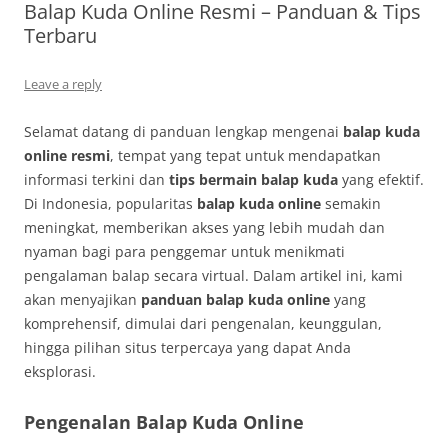
Balap Kuda Online Resmi – Panduan & Tips
Terbaru
Leave a reply
Selamat datang di panduan lengkap mengenai
balap kuda
online resmi
, tempat yang tepat untuk mendapatkan
informasi terkini dan
tips bermain balap kuda
yang efektif.
Di Indonesia, popularitas
balap kuda online
semakin
meningkat, memberikan akses yang lebih mudah dan
nyaman bagi para penggemar untuk menikmati
pengalaman balap secara virtual. Dalam artikel ini, kami
akan menyajikan
panduan balap kuda online
yang
komprehensif, dimulai dari pengenalan, keunggulan,
hingga pilihan situs terpercaya yang dapat Anda
eksplorasi.
Pengenalan Balap Kuda Online