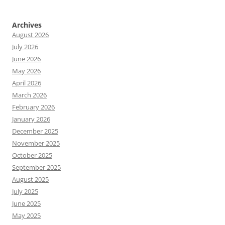
Archives
August 2026
July 2026
June 2026
May 2026
April 2026
March 2026
February 2026
January 2026
December 2025
November 2025
October 2025
September 2025
August 2025
July 2025
June 2025
May 2025