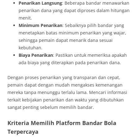
Penarikan Langsung
: Beberapa bandar menawarkan
penarikan dana yang dapat diproses dalam hitungan
menit.
Minimum Penarikan
: Sebaiknya pilih bandar yang
menetapkan batas minimum penarikan yang wajar,
sehingga pemain dapat menarik dana sesuai
kebutuhan.
Biaya Penarikan
: Pastikan untuk memeriksa apakah
ada biaya yang diterapkan pada penarikan dana.
Dengan proses penarikan yang transparan dan cepat,
pemain dapat dengan mudah mengakses kemenangan
mereka tanpa menunggu terlalu lama. Mencari informasi
terkait kebijakan penarikan dan waktu yang dibutuhkan
sangat penting sebelum memilih bandar.
Kriteria Memilih Platform Bandar Bola
Terpercaya