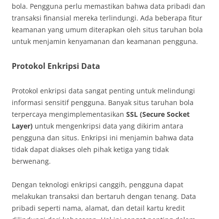
bola. Pengguna perlu memastikan bahwa data pribadi dan
transaksi finansial mereka terlindungi. Ada beberapa fitur
keamanan yang umum diterapkan oleh situs taruhan bola
untuk menjamin kenyamanan dan keamanan pengguna.
Protokol Enkripsi Data
Protokol enkripsi data sangat penting untuk melindungi
informasi sensitif pengguna. Banyak situs taruhan bola
terpercaya mengimplementasikan
SSL (Secure Socket
Layer)
untuk mengenkripsi data yang dikirim antara
pengguna dan situs. Enkripsi ini menjamin bahwa data
tidak dapat diakses oleh pihak ketiga yang tidak
berwenang.
Dengan teknologi enkripsi canggih, pengguna dapat
melakukan transaksi dan bertaruh dengan tenang. Data
pribadi seperti nama, alamat, dan detail kartu kredit