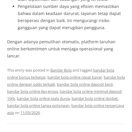
Pengelolaan sumber daya yang efisien memastikan
bahwa dalam keadaan darurat, layanan tetap dapat
beroperasi dengan baik. Ini mengurangi risiko
gangguan yang dapat merugikan pengguna.
Dengan adanya pemulihan otomatis, platform taruhan
online berkomitmen untuk menjaga operasional yang
lancar.
This entry was posted in
Bandar Bola
and tagged
bandar bola
online bonus terbesar
,
bandar bola online cepat bayar
,
bandar bola
online dengan odds terbaik
,
bandar bola online deposit kecil
,
bandar bola online liga eropa
,
bandar bola online minimal deposit
10rb
,
bandar bola online piala dunia
,
bandar bola online sbobet
,
bandar bola online tanpa potongan
,
bandar bola online terpercaya
asia
on
11/05/2026
.