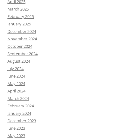
April 2025
March 2025
February 2025
January 2025
December 2024
November 2024
October 2024
September 2024
August 2024
July 2024
June 2024
May 2024
April 2024
March 2024
February 2024
January 2024
December 2023
June 2023
May 2023