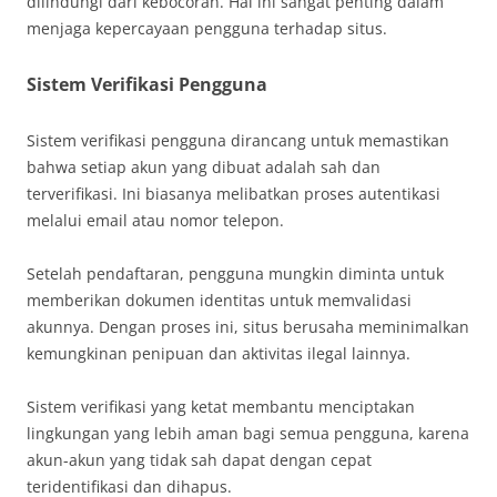
dilindungi dari kebocoran. Hal ini sangat penting dalam
menjaga kepercayaan pengguna terhadap situs.
Sistem Verifikasi Pengguna
Sistem verifikasi pengguna dirancang untuk memastikan
bahwa setiap akun yang dibuat adalah sah dan
terverifikasi. Ini biasanya melibatkan proses autentikasi
melalui email atau nomor telepon.
Setelah pendaftaran, pengguna mungkin diminta untuk
memberikan dokumen identitas untuk memvalidasi
akunnya. Dengan proses ini, situs berusaha meminimalkan
kemungkinan penipuan dan aktivitas ilegal lainnya.
Sistem verifikasi yang ketat membantu menciptakan
lingkungan yang lebih aman bagi semua pengguna, karena
akun-akun yang tidak sah dapat dengan cepat
teridentifikasi dan dihapus.