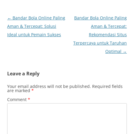
Post
←
Bandar Bola Online Paling
Bandar Bola Online Paling
navigation
Aman & Tercepat: Solusi
Aman & Tercepat:
Ideal untuk Pemain Sukses
Rekomendasi Situs
Terpercaya untuk Taruhan
Optimal
→
Leave a Reply
Your email address will not be published.
Required fields
are marked
*
Comment
*