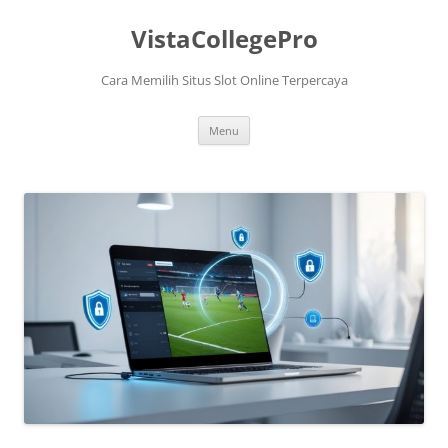
VistaCollegePro
Cara Memilih Situs Slot Online Terpercaya
Skip
Menu
to
content