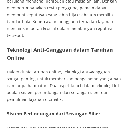
berulang mengenai penipuan atau masalah lain. Dengan
mempertimbangkan reviu pengguna, pemain dapat
membuat keputusan yang lebih bijak sebelum memilih
bandar bola. Kepercayaan pengguna terhadap layanan
memainkan peran krusial dalam membangun reputasi
tersebut.
Teknologi Anti-Gangguan dalam Taruhan
Online
Dalam dunia taruhan online, teknologi anti-gangguan
sangat penting untuk memberikan pengalaman yang aman
dan tanpa hambatan. Dua aspek kunci dalam teknologi ini
adalah sistem perlindungan dari serangan siber dan
pemulihan layanan otomatis.
Sistem Perlindungan dari Serangan Siber