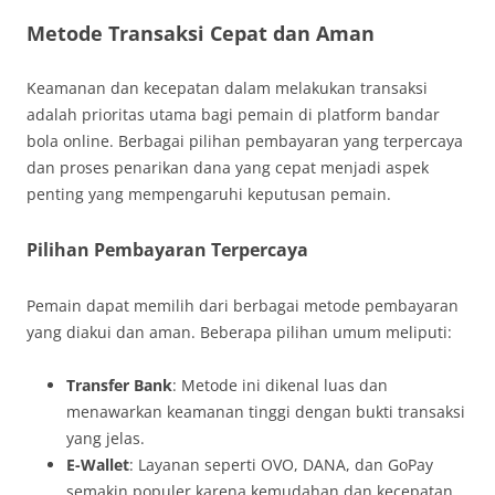
Metode Transaksi Cepat dan Aman
Keamanan dan kecepatan dalam melakukan transaksi
adalah prioritas utama bagi pemain di platform bandar
bola online. Berbagai pilihan pembayaran yang terpercaya
dan proses penarikan dana yang cepat menjadi aspek
penting yang mempengaruhi keputusan pemain.
Pilihan Pembayaran Terpercaya
Pemain dapat memilih dari berbagai metode pembayaran
yang diakui dan aman. Beberapa pilihan umum meliputi:
Transfer Bank
: Metode ini dikenal luas dan
menawarkan keamanan tinggi dengan bukti transaksi
yang jelas.
E-Wallet
: Layanan seperti OVO, DANA, dan GoPay
semakin populer karena kemudahan dan kecepatan