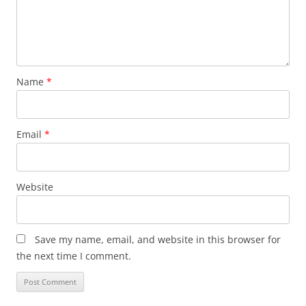
Name
*
Email
*
Website
Save my name, email, and website in this browser for
the next time I comment.