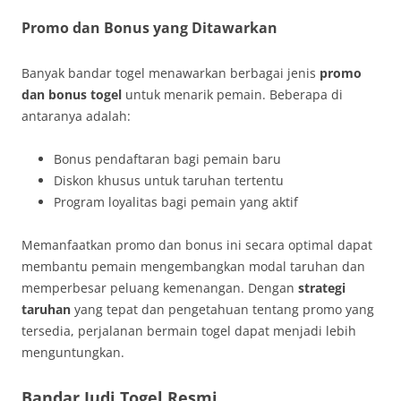
Promo dan Bonus yang Ditawarkan
Banyak bandar togel menawarkan berbagai jenis
promo
dan bonus togel
untuk menarik pemain. Beberapa di
antaranya adalah:
Bonus pendaftaran bagi pemain baru
Diskon khusus untuk taruhan tertentu
Program loyalitas bagi pemain yang aktif
Memanfaatkan promo dan bonus ini secara optimal dapat
membantu pemain mengembangkan modal taruhan dan
memperbesar peluang kemenangan. Dengan
strategi
taruhan
yang tepat dan pengetahuan tentang promo yang
tersedia, perjalanan bermain togel dapat menjadi lebih
menguntungkan.
Bandar Judi Togel Resmi