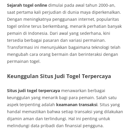
Sejarah togel online
dimulai pada awal tahun 2000-an,
saat pertama kali perjudian di dunia maya diperkenalkan.
Dengan meningkatnya penggunaan internet, popularitas
togel online terus berkembang, menarik perhatian banyak
pemain di Indonesia. Dari awal yang sederhana, kini
tersedia berbagai pasaran dan variasi permainan.
Transformasi ini menunjukkan bagaimana teknologi telah
mengubah cara orang bermain dan berinteraksi dengan
permainan togel.
Keunggulan Situs Judi Togel Terpercaya
Situs judi togel terpercaya
menawarkan berbagai
keunggulan yang menarik bagi para pemain. Salah satu
aspek terpenting adalah
keamanan transaksi
. Situs yang
handal memastikan bahwa setiap transaksi yang dilakukan
dijamin aman dan terlindungi. Hal ini penting untuk
melindungi data pribadi dan finansial pengguna.