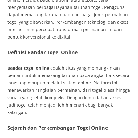
menyediakan berbagai layanan taruhan togel. Pengguna
dapat memasang taruhan pada berbagai jenis permainan
togel yang ditawarkan. Perkembangan teknologi dan akses
internet mempercepat transformasi permainan ini dari
bentuk konvensional ke digital.
Definisi Bandar Togel Online
Bandar togel online
adalah situs yang memungkinkan
pemain untuk memasang taruhan pada angka, baik secara
langsung maupun melalui sistem online. Platform ini
menawarkan rangkaian permainan, dari togel biasa hingga
variasi yang lebih kompleks. Dengan kemudahan akses,
judi togel telah menjadi lebih menarik bagi banyak
kalangan.
Sejarah dan Perkembangan Togel Online