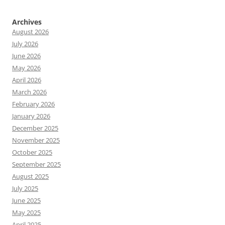
Archives
August 2026
July 2026
June 2026
May 2026
April 2026
March 2026
February 2026
January 2026
December 2025
November 2025
October 2025
September 2025
August 2025
July 2025
June 2025
May 2025
April 2025