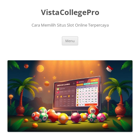
VistaCollegePro
Cara Memilih Situs Slot Online Terpercaya
Skip
Menu
to
content