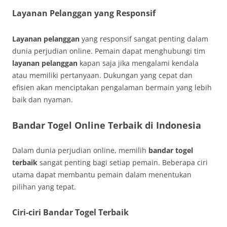
Layanan Pelanggan yang Responsif
Layanan pelanggan
yang responsif sangat penting dalam
dunia perjudian online. Pemain dapat menghubungi tim
layanan pelanggan
kapan saja jika mengalami kendala
atau memiliki pertanyaan. Dukungan yang cepat dan
efisien akan menciptakan pengalaman bermain yang lebih
baik dan nyaman.
Bandar Togel Online Terbaik di Indonesia
Dalam dunia perjudian online, memilih
bandar togel
terbaik
sangat penting bagi setiap pemain. Beberapa ciri
utama dapat membantu pemain dalam menentukan
pilihan yang tepat.
Ciri-ciri Bandar Togel Terbaik