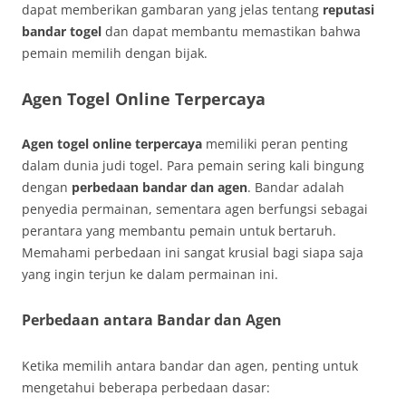
dapat memberikan gambaran yang jelas tentang
reputasi
bandar togel
dan dapat membantu memastikan bahwa
pemain memilih dengan bijak.
Agen Togel Online Terpercaya
Agen togel online terpercaya
memiliki peran penting
dalam dunia judi togel. Para pemain sering kali bingung
dengan
perbedaan bandar dan agen
. Bandar adalah
penyedia permainan, sementara agen berfungsi sebagai
perantara yang membantu pemain untuk bertaruh.
Memahami perbedaan ini sangat krusial bagi siapa saja
yang ingin terjun ke dalam permainan ini.
Perbedaan antara Bandar dan Agen
Ketika memilih antara bandar dan agen, penting untuk
mengetahui beberapa perbedaan dasar: