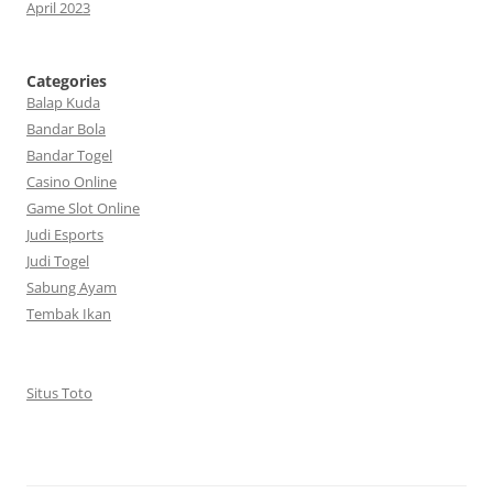
April 2023
Categories
Balap Kuda
Bandar Bola
Bandar Togel
Casino Online
Game Slot Online
Judi Esports
Judi Togel
Sabung Ayam
Tembak Ikan
Situs Toto