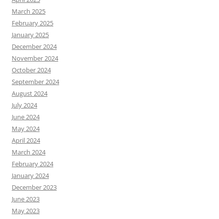
March 2025
February 2025
January 2025
December 2024
November 2024
October 2024
September 2024
August 2024
July 2024
June 2024
May 2024
April 2024
March 2024
February 2024
January 2024
December 2023
June 2023
May 2023