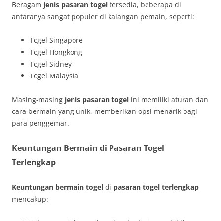
Beragam
jenis pasaran togel
tersedia, beberapa di
antaranya sangat populer di kalangan pemain, seperti:
Togel Singapore
Togel Hongkong
Togel Sidney
Togel Malaysia
Masing-masing
jenis pasaran togel
ini memiliki aturan dan
cara bermain yang unik, memberikan opsi menarik bagi
para penggemar.
Keuntungan Bermain di Pasaran Togel
Terlengkap
Keuntungan bermain togel
di
pasaran togel terlengkap
mencakup: