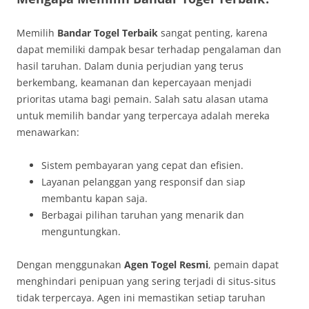
Memilih
Bandar Togel Terbaik
sangat penting, karena
dapat memiliki dampak besar terhadap pengalaman dan
hasil taruhan. Dalam dunia perjudian yang terus
berkembang, keamanan dan kepercayaan menjadi
prioritas utama bagi pemain. Salah satu alasan utama
untuk memilih bandar yang terpercaya adalah mereka
menawarkan:
Sistem pembayaran yang cepat dan efisien.
Layanan pelanggan yang responsif dan siap
membantu kapan saja.
Berbagai pilihan taruhan yang menarik dan
menguntungkan.
Dengan menggunakan
Agen Togel Resmi
, pemain dapat
menghindari penipuan yang sering terjadi di situs-situs
tidak terpercaya. Agen ini memastikan setiap taruhan