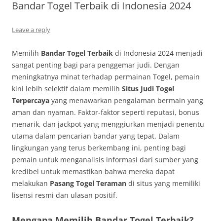
Bandar Togel Terbaik di Indonesia 2024
Leave a reply
Memilih
Bandar Togel Terbaik
di Indonesia 2024 menjadi
sangat penting bagi para penggemar judi. Dengan
meningkatnya minat terhadap permainan Togel, pemain
kini lebih selektif dalam memilih
Situs Judi Togel
Terpercaya
yang menawarkan pengalaman bermain yang
aman dan nyaman. Faktor-faktor seperti reputasi, bonus
menarik, dan jackpot yang menggiurkan menjadi penentu
utama dalam pencarian bandar yang tepat. Dalam
lingkungan yang terus berkembang ini, penting bagi
pemain untuk menganalisis informasi dari sumber yang
kredibel untuk memastikan bahwa mereka dapat
melakukan
Pasang Togel Teraman
di situs yang memiliki
lisensi resmi dan ulasan positif.
Mengapa Memilih Bandar Togel Terbaik?