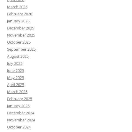
March 2026
February 2026
January 2026
December 2025
November 2025
October 2025
September 2025
August 2025
July 2025
June 2025
May 2025
April 2025
March 2025
February 2025
January 2025
December 2024
November 2024
October 2024