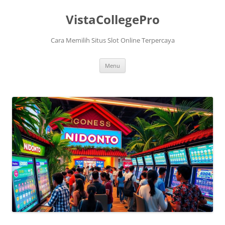
VistaCollegePro
Cara Memilih Situs Slot Online Terpercaya
Skip
Menu
to
content