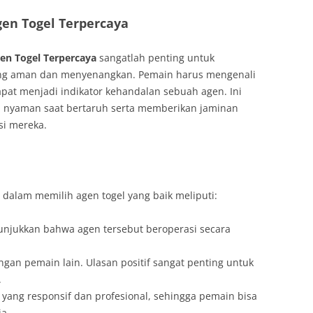
gen Togel Terpercaya
en Togel Terpercaya
sangatlah penting untuk
ng aman dan menyenangkan. Pemain harus mengenali
pat menjadi indikator kehandalan sebuah agen. Ini
 nyaman saat bertaruh serta memberikan jaminan
si mereka.
 dalam memilih agen togel yang baik meliputi:
nunjukkan bahwa agen tersebut beroperasi secara
ngan pemain lain. Ulasan positif sangat penting untuk
.
ang responsif dan profesional, sehingga pemain bisa
a.