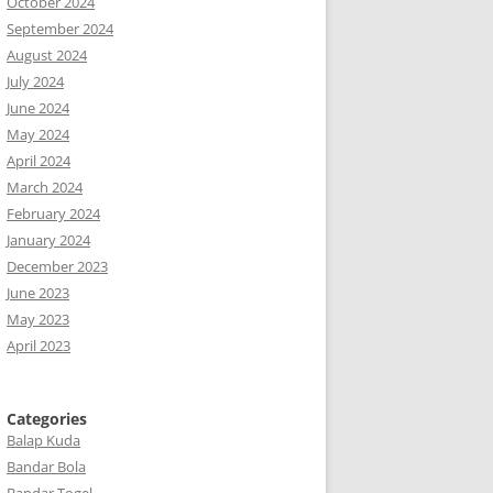
October 2024
September 2024
August 2024
July 2024
June 2024
May 2024
April 2024
March 2024
February 2024
January 2024
December 2023
June 2023
May 2023
April 2023
Categories
Balap Kuda
Bandar Bola