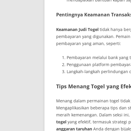
Pentingnya Keamanan Transak
Keamanan Judi Togel
tidak hanya ber
pembayaran yang digunakan. Pemain 
pembayaran yang aman, seperti:
Pembayaran melalui bank yang t
Penggunaan platform pembayaran
Langkah-langkah perlindungan da
Tips Menang Togel yang Efek
Menang dalam permainan togel tidak
Mengaplikasikan beberapa tips dan s
meraih kemenangan. Dalam seksi in
togel
yang efektif, termasuk strategi
anggaran taruhan
Anda dengan bijak