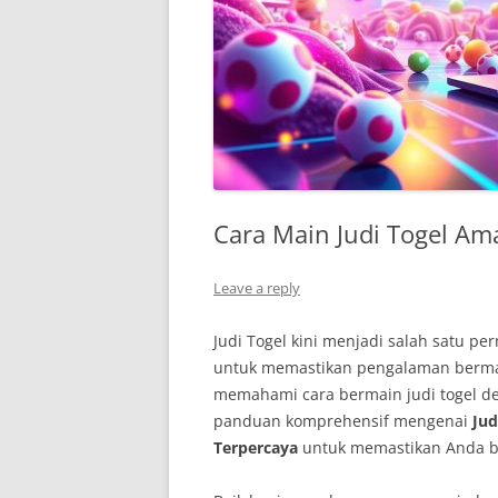
Cara Main Judi Togel Am
Leave a reply
Judi Togel kini menjadi salah satu p
untuk memastikan pengalaman berma
memahami cara bermain judi togel de
panduan komprehensif mengenai
Jud
Terpercaya
untuk memastikan Anda b