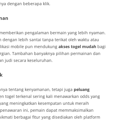
anya dengan beberapa klik.
nan
ya memberikan pengalaman bermain yang lebih nyaman.
dengan lebih santai tanpa terikat oleh waktu atau
 aplikasi mobile pun mendukung
akses togel mudah
bagi
ergian. Tambahan banyaknya pilihan permainan dan
n judi secara keseluruhan.
ik
anya tentang kenyamanan, tetapi juga
peluang
en togel terkenal sering kali menawarkan odds yang
k yang meningkatkan kesempatan untuk meraih
penawaran ini, pemain dapat memmaksimalkan
mati berbagai fitur yang disediakan oleh platform