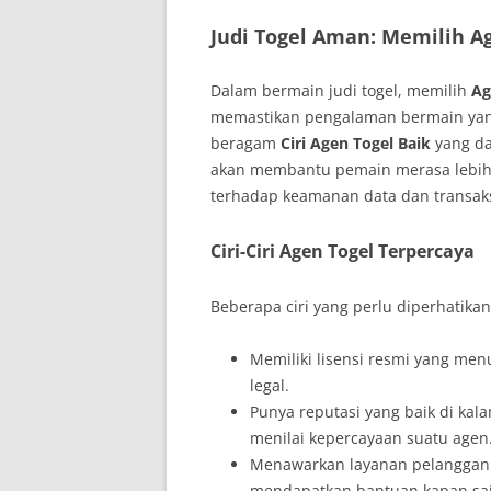
Judi Togel Aman: Memilih A
Dalam bermain judi togel, memilih
Ag
memastikan pengalaman bermain ya
beragam
Ciri Agen Togel Baik
yang da
akan membantu pemain merasa lebih
terhadap keamanan data dan transak
Ciri-Ciri Agen Togel Terpercaya
Beberapa ciri yang perlu diperhatikan
Memiliki lisensi resmi yang me
legal.
Punya reputasi yang baik di kala
menilai kepercayaan suatu agen
Menawarkan layanan pelanggan y
mendapatkan bantuan kapan saj