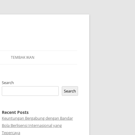
TEMBAK IKAN
Search
Search
Recent Posts
Keuntungan Bergabung dengan Bandar
Bola Berlisensi Internasional yang
Tepercaya