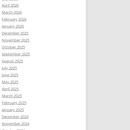
April 2026
March 2026
February 2026
January 2026
December 2025
November 2025
October 2025
September 2025
August 2025
July 2025
June 2025
May 2025
April 2025
March 2025
February 2025
January 2025
December 2024
November 2024