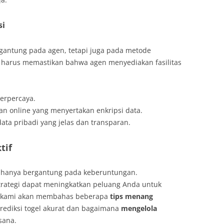
si
gantung pada agen, tetapi juga pada metode
harus memastikan bahwa agen menyediakan fasilitas
erpercaya.
 online yang menyertakan enkripsi data.
ta pribadi yang jelas dan transparan.
tif
 hanya bergantung pada keberuntungan.
trategi dapat meningkatkan peluang Anda untuk
i, kami akan membahas beberapa
tips menang
 prediksi togel akurat dan bagaimana
mengelola
sana.