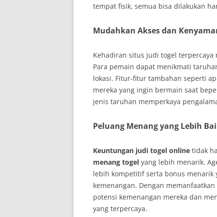
tempat fisik, semua bisa dilakukan h
Mudahkan Akses dan Kenyama
Kehadiran situs judi togel terperca
Para pemain dapat menikmati taruhan 
lokasi. Fitur-fitur tambahan seperti
mereka yang ingin bermain saat bep
jenis taruhan memperkaya pengalama
Peluang Menang yang Lebih Ba
Keuntungan judi togel online
tidak h
menang togel
yang lebih menarik. Ag
lebih kompetitif serta bonus menari
kemenangan. Dengan memanfaatkan 
potensi kemenangan mereka dan menik
yang terpercaya.