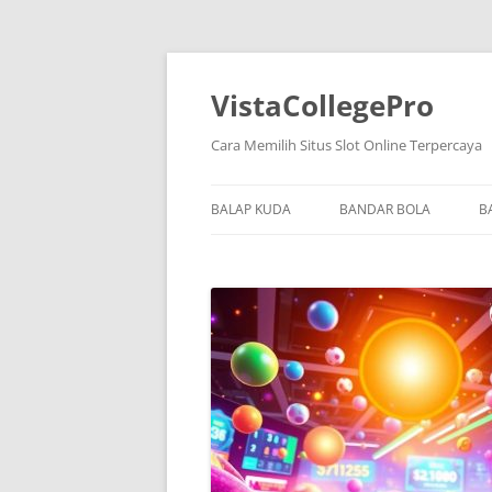
VistaCollegePro
Cara Memilih Situs Slot Online Terpercaya
BALAP KUDA
BANDAR BOLA
B