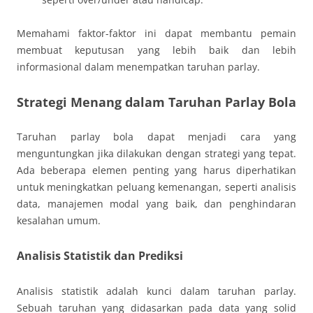
Memahami faktor-faktor ini dapat membantu pemain
membuat keputusan yang lebih baik dan lebih
informasional dalam menempatkan taruhan parlay.
Strategi Menang dalam Taruhan Parlay Bola
Taruhan parlay bola dapat menjadi cara yang
menguntungkan jika dilakukan dengan strategi yang tepat.
Ada beberapa elemen penting yang harus diperhatikan
untuk meningkatkan peluang kemenangan, seperti analisis
data, manajemen modal yang baik, dan penghindaran
kesalahan umum.
Analisis Statistik dan Prediksi
Analisis statistik adalah kunci dalam taruhan parlay.
Sebuah taruhan yang didasarkan pada data yang solid