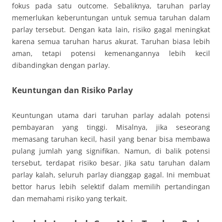
fokus pada satu outcome. Sebaliknya, taruhan parlay
memerlukan keberuntungan untuk semua taruhan dalam
parlay tersebut. Dengan kata lain, risiko gagal meningkat
karena semua taruhan harus akurat. Taruhan biasa lebih
aman, tetapi potensi kemenangannya lebih kecil
dibandingkan dengan parlay.
Keuntungan dan Risiko Parlay
Keuntungan utama dari taruhan parlay adalah potensi
pembayaran yang tinggi. Misalnya, jika seseorang
memasang taruhan kecil, hasil yang benar bisa membawa
pulang jumlah yang signifikan. Namun, di balik potensi
tersebut, terdapat risiko besar. Jika satu taruhan dalam
parlay kalah, seluruh parlay dianggap gagal. Ini membuat
bettor harus lebih selektif dalam memilih pertandingan
dan memahami risiko yang terkait.