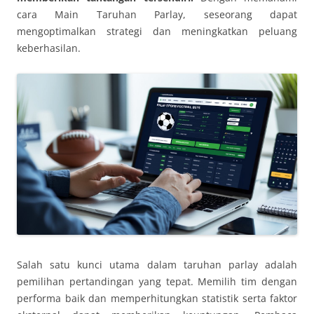
cara Main Taruhan Parlay, seseorang dapat
mengoptimalkan strategi dan meningkatkan peluang
keberhasilan.
Salah satu kunci utama dalam taruhan parlay adalah
pemilihan pertandingan yang tepat. Memilih tim dengan
performa baik dan memperhitungkan statistik serta faktor