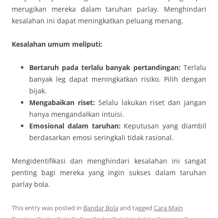
merugikan mereka dalam taruhan parlay. Menghindari
kesalahan ini dapat meningkatkan peluang menang.
Kesalahan umum meliputi:
Bertaruh pada terlalu banyak pertandingan:
Terlalu
banyak leg dapat meningkatkan risiko. Pilih dengan
bijak.
Mengabaikan riset:
Selalu lakukan riset dan jangan
hanya mengandalkan intuisi.
Emosional dalam taruhan:
Keputusan yang diambil
berdasarkan emosi seringkali tidak rasional.
Mengidentifikasi dan menghindari kesalahan ini sangat
penting bagi mereka yang ingin sukses dalam taruhan
parlay bola.
This entry was posted in
Bandar Bola
and tagged
Cara Main