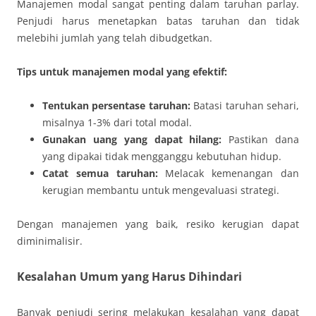
Manajemen modal sangat penting dalam taruhan parlay.
Penjudi harus menetapkan batas taruhan dan tidak
melebihi jumlah yang telah dibudgetkan.
Tips untuk manajemen modal yang efektif:
Tentukan persentase taruhan:
Batasi taruhan sehari,
misalnya 1-3% dari total modal.
Gunakan uang yang dapat hilang:
Pastikan dana
yang dipakai tidak mengganggu kebutuhan hidup.
Catat semua taruhan:
Melacak kemenangan dan
kerugian membantu untuk mengevaluasi strategi.
Dengan manajemen yang baik, resiko kerugian dapat
diminimalisir.
Kesalahan Umum yang Harus Dihindari
Banyak penjudi sering melakukan kesalahan yang dapat