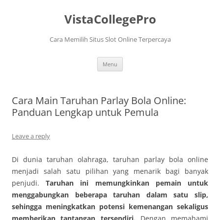
VistaCollegePro
Cara Memilih Situs Slot Online Terpercaya
Skip
Menu
to
content
Cara Main Taruhan Parlay Bola Online:
Panduan Lengkap untuk Pemula
Leave a reply
Di dunia taruhan olahraga, taruhan parlay bola online
menjadi salah satu pilihan yang menarik bagi banyak
penjudi.
Taruhan ini memungkinkan pemain untuk
menggabungkan beberapa taruhan dalam satu slip,
sehingga meningkatkan potensi kemenangan sekaligus
memberikan tantangan tersendiri.
Dengan memahami