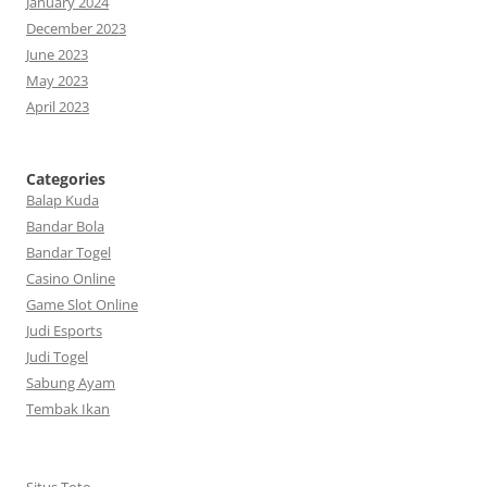
January 2024
December 2023
June 2023
May 2023
April 2023
Categories
Balap Kuda
Bandar Bola
Bandar Togel
Casino Online
Game Slot Online
Judi Esports
Judi Togel
Sabung Ayam
Tembak Ikan