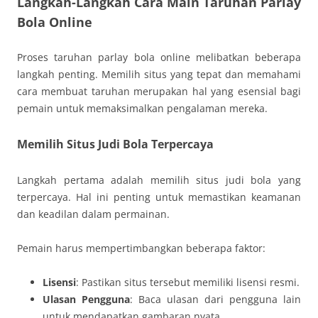
Langkah-Langkah Cara Main Taruhan Parlay
Bola Online
Proses taruhan parlay bola online melibatkan beberapa
langkah penting. Memilih situs yang tepat dan memahami
cara membuat taruhan merupakan hal yang esensial bagi
pemain untuk memaksimalkan pengalaman mereka.
Memilih Situs Judi Bola Terpercaya
Langkah pertama adalah memilih situs judi bola yang
terpercaya. Hal ini penting untuk memastikan keamanan
dan keadilan dalam permainan.
Pemain harus mempertimbangkan beberapa faktor:
Lisensi
: Pastikan situs tersebut memiliki lisensi resmi.
Ulasan Pengguna
: Baca ulasan dari pengguna lain
untuk mendapatkan gambaran nyata.