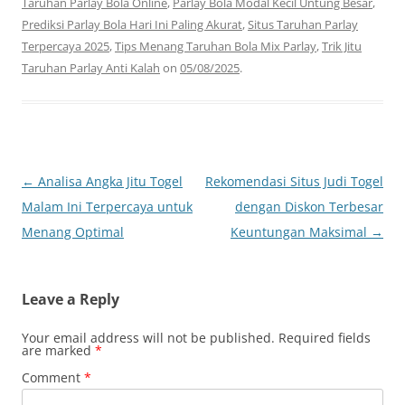
Taruhan Parlay Bola Online
,
Parlay Bola Modal Kecil Untung Besar
,
Prediksi Parlay Bola Hari Ini Paling Akurat
,
Situs Taruhan Parlay
Terpercaya 2025
,
Tips Menang Taruhan Bola Mix Parlay
,
Trik Jitu
Taruhan Parlay Anti Kalah
on
05/08/2025
.
Post
←
Analisa Angka Jitu Togel
Rekomendasi Situs Judi Togel
navigation
Malam Ini Terpercaya untuk
dengan Diskon Terbesar
Menang Optimal
Keuntungan Maksimal
→
Leave a Reply
Your email address will not be published.
Required fields
are marked
*
Comment
*