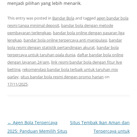
menjadi pilihan yang lebih menarik.
This entry was posted in
Bandar Bola
and tagged
agen bandar bola
resmi tanpa minimal deposit
,
bandar bola dengan metode
pembayaran terlengkap
,
bandar bola online dengan pasaran liga
lengkap
,
bandar bola online terpercaya anti manipulasi
,
bandar
bola resmi dengan statistik pertandingan akurat
,
bandar bola
terpercaya untuk taruhan piala dunia
,
daftar bandar bola online
dengan layanan 24 jam
,
link resmi bandar bola dengan fitur live
betting
,
rekomendasi bandar bola terbaik untuk taruhan mix
parlay
,
situs bandar bola resmi dengan promo harian
on
17/11/2025
.
Post
←
Agen Bola Terpercaya
Situs Tembak Ikan Aman dan
navigation
2025: Panduan Memilih Situs
Terpercaya untuk