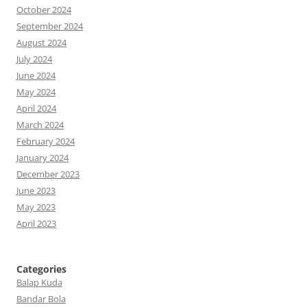
October 2024
September 2024
August 2024
July 2024
June 2024
May 2024
April 2024
March 2024
February 2024
January 2024
December 2023
June 2023
May 2023
April 2023
Categories
Balap Kuda
Bandar Bola