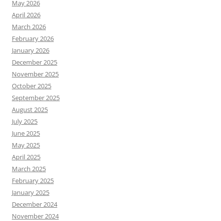
May 2026
April 2026
March 2026
February 2026
January 2026
December 2025
November 2025
October 2025
September 2025
August 2025
July 2025
June 2025
May 2025
April 2025
March 2025
February 2025
January 2025
December 2024
November 2024