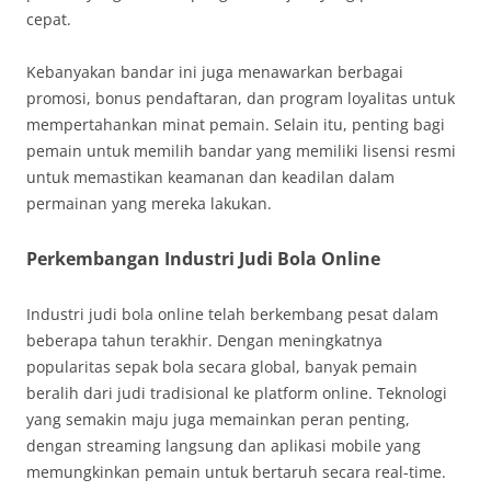
cepat.
Kebanyakan bandar ini juga menawarkan berbagai
promosi, bonus pendaftaran, dan program loyalitas untuk
mempertahankan minat pemain. Selain itu, penting bagi
pemain untuk memilih bandar yang memiliki lisensi resmi
untuk memastikan keamanan dan keadilan dalam
permainan yang mereka lakukan.
Perkembangan Industri Judi Bola Online
Industri judi bola online telah berkembang pesat dalam
beberapa tahun terakhir. Dengan meningkatnya
popularitas sepak bola secara global, banyak pemain
beralih dari judi tradisional ke platform online. Teknologi
yang semakin maju juga memainkan peran penting,
dengan streaming langsung dan aplikasi mobile yang
memungkinkan pemain untuk bertaruh secara real-time.