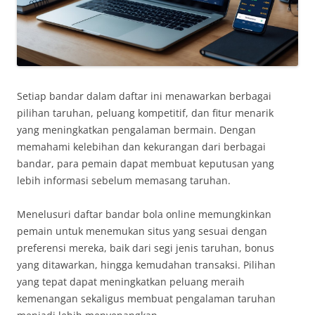
Setiap bandar dalam daftar ini menawarkan berbagai
pilihan taruhan, peluang kompetitif, dan fitur menarik
yang meningkatkan pengalaman bermain. Dengan
memahami kelebihan dan kekurangan dari berbagai
bandar, para pemain dapat membuat keputusan yang
lebih informasi sebelum memasang taruhan.
Menelusuri daftar bandar bola online memungkinkan
pemain untuk menemukan situs yang sesuai dengan
preferensi mereka, baik dari segi jenis taruhan, bonus
yang ditawarkan, hingga kemudahan transaksi. Pilihan
yang tepat dapat meningkatkan peluang meraih
kemenangan sekaligus membuat pengalaman taruhan