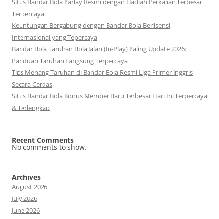
Situs Bandar Bola Parlay Resmi dengan Hadiah Perkalian Terbesar
Terpercaya
Keuntungan Bergabung dengan Bandar Bola Berlisensi
Internasional yang Tepercaya
Bandar Bola Taruhan Bola Jalan (In-Play) Paling Update 2026:
Panduan Taruhan Langsung Terpercaya
Tips Menang Taruhan di Bandar Bola Resmi Liga Primer Inggris
Secara Cerdas
Situs Bandar Bola Bonus Member Baru Terbesar Hari Ini Terpercaya
& Terlengkap
Recent Comments
No comments to show.
Archives
August 2026
July 2026
June 2026