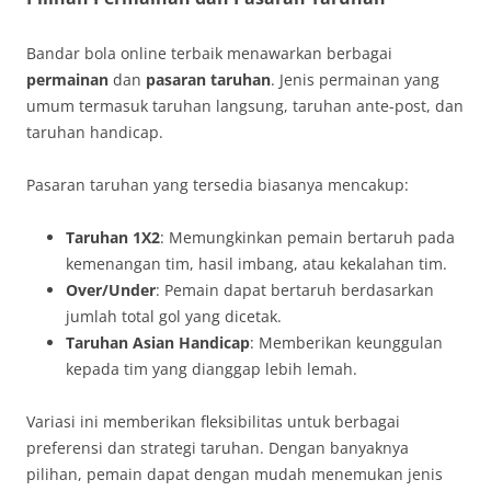
Bandar bola online terbaik menawarkan berbagai
permainan
dan
pasaran taruhan
. Jenis permainan yang
umum termasuk taruhan langsung, taruhan ante-post, dan
taruhan handicap.
Pasaran taruhan yang tersedia biasanya mencakup:
Taruhan 1X2
: Memungkinkan pemain bertaruh pada
kemenangan tim, hasil imbang, atau kekalahan tim.
Over/Under
: Pemain dapat bertaruh berdasarkan
jumlah total gol yang dicetak.
Taruhan Asian Handicap
: Memberikan keunggulan
kepada tim yang dianggap lebih lemah.
Variasi ini memberikan fleksibilitas untuk berbagai
preferensi dan strategi taruhan. Dengan banyaknya
pilihan, pemain dapat dengan mudah menemukan jenis