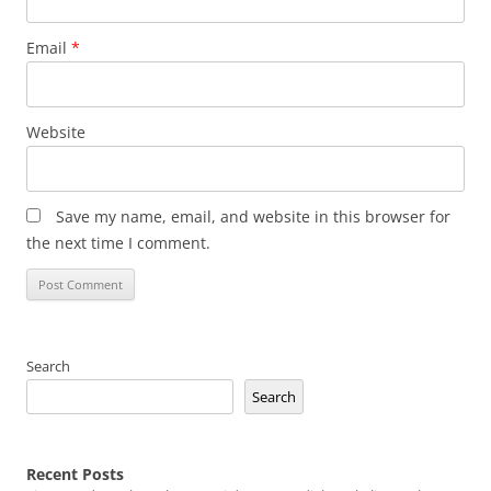
Email
*
Website
Save my name, email, and website in this browser for
the next time I comment.
Search
Search
Recent Posts