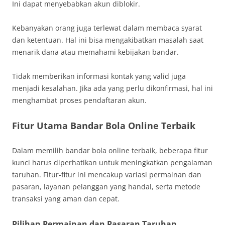
Ini dapat menyebabkan akun diblokir.
Kebanyakan orang juga terlewat dalam membaca syarat
dan ketentuan. Hal ini bisa mengakibatkan masalah saat
menarik dana atau memahami kebijakan bandar.
Tidak memberikan informasi kontak yang valid juga
menjadi kesalahan. Jika ada yang perlu dikonfirmasi, hal ini
menghambat proses pendaftaran akun.
Fitur Utama Bandar Bola Online Terbaik
Dalam memilih bandar bola online terbaik, beberapa fitur
kunci harus diperhatikan untuk meningkatkan pengalaman
taruhan. Fitur-fitur ini mencakup variasi permainan dan
pasaran, layanan pelanggan yang handal, serta metode
transaksi yang aman dan cepat.
Pilihan Permainan dan Pasaran Taruhan