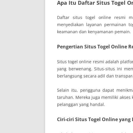
Apa Itu Daftar Situs Togel 
Daftar situs togel online resmi 
menyediakan layanan permainan tog
keamanan dan kenyamanan pemain.
Pengertian Situs Togel Online R
Situs togel online resmi adalah platf
yang berwenang. Situs-situs ini m
berlangsung secara adil dan transpar
Selain itu, pengguna dapat menikm
taruhan. Mereka juga memiliki akses
pelanggan yang handal.
Ciri-ciri Situs Togel Online yang