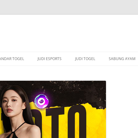
Skip
to
ANDAR TOGEL
JUDI ESPORTS
JUDI TOGEL
SABUNG AYAM
content