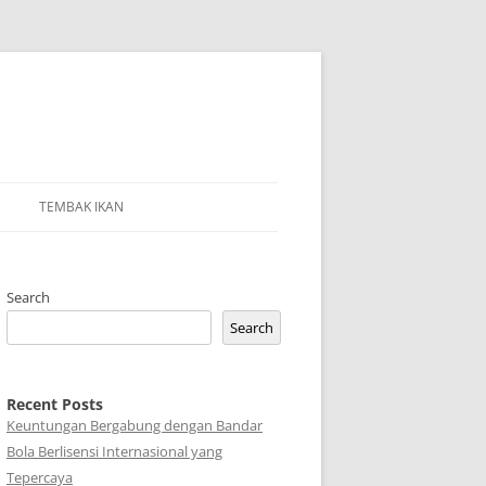
TEMBAK IKAN
Search
Search
Recent Posts
Keuntungan Bergabung dengan Bandar
Bola Berlisensi Internasional yang
Tepercaya