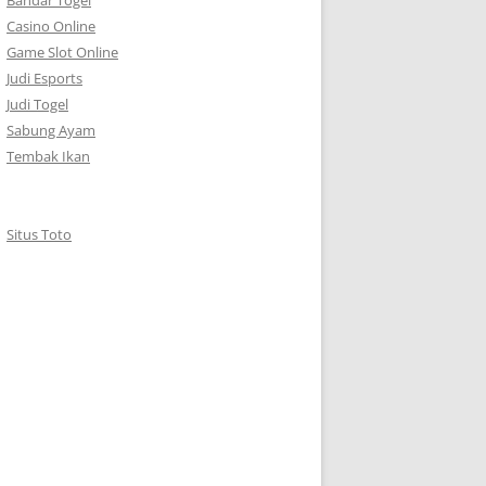
Bandar Togel
Casino Online
Game Slot Online
Judi Esports
Judi Togel
Sabung Ayam
Tembak Ikan
Situs Toto