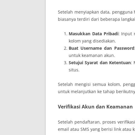
Setelah menyiapkan data, pengguna ha
biasanya terdiri dari beberapa langkah
Masukkan Data Pribadi
: Input
kolom yang disediakan.
Buat Username dan Password
untuk keamanan akun.
Setujui Syarat dan Ketentuan
:
situs.
Setelah mengisi semua kolom, pengg
untuk melanjutkan ke tahap berikutny
Verifikasi Akun dan Keamanan
Setelah pendaftaran, proses verifik
email atau SMS yang berisi link atau 