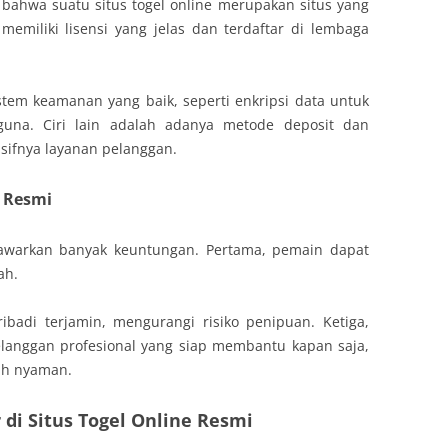
bahwa suatu situs togel online merupakan situs yang
 memiliki lisensi yang jelas dan terdaftar di lembaga
istem keamanan yang baik, seperti enkripsi data untuk
guna. Ciri lain adalah adanya metode deposit dan
sifnya layanan pelanggan.
 Resmi
awarkan banyak keuntungan. Pertama, pemain dapat
ah.
badi terjamin, mengurangi risiko penipuan. Ketiga,
langgan profesional yang siap membantu kapan saja,
ih nyaman.
di Situs Togel Online Resmi