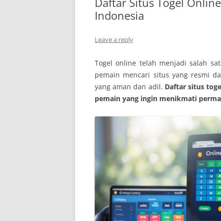
Daftar Situs Togel Onli
Indonesia
Leave a reply
Togel online telah menjadi salah sa
pemain mencari situs yang resmi d
yang aman dan adil.
Daftar situs tog
pemain yang ingin menikmati permai