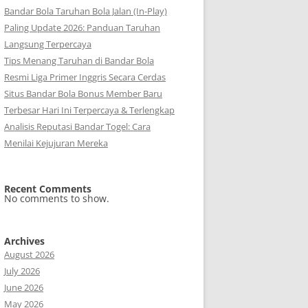
Bandar Bola Taruhan Bola Jalan (In-Play)
Paling Update 2026: Panduan Taruhan
Langsung Terpercaya
Tips Menang Taruhan di Bandar Bola
Resmi Liga Primer Inggris Secara Cerdas
Situs Bandar Bola Bonus Member Baru
Terbesar Hari Ini Terpercaya & Terlengkap
Analisis Reputasi Bandar Togel: Cara
Menilai Kejujuran Mereka
Recent Comments
No comments to show.
Archives
August 2026
July 2026
June 2026
May 2026