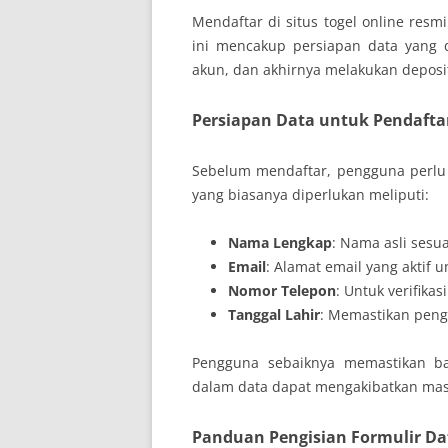
Mendaftar di situs togel online resm
ini mencakup persiapan data yang di
akun, dan akhirnya melakukan deposit
Persiapan Data untuk Pendafta
Sebelum mendaftar, pengguna perlu 
yang biasanya diperlukan meliputi:
Nama Lengkap
: Nama asli sesua
Email
: Alamat email yang aktif u
Nomor Telepon
: Untuk verifika
Tanggal Lahir
: Memastikan peng
Pengguna sebaiknya memastikan b
dalam data dapat mengakibatkan masal
Panduan Pengisian Formulir Da