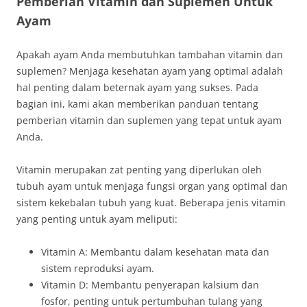
Pemberian Vitamin dan Suplemen Untuk
Ayam
Apakah ayam Anda membutuhkan tambahan vitamin dan
suplemen? Menjaga kesehatan ayam yang optimal adalah
hal penting dalam beternak ayam yang sukses. Pada
bagian ini, kami akan memberikan panduan tentang
pemberian vitamin dan suplemen yang tepat untuk ayam
Anda.
Vitamin merupakan zat penting yang diperlukan oleh
tubuh ayam untuk menjaga fungsi organ yang optimal dan
sistem kekebalan tubuh yang kuat. Beberapa jenis vitamin
yang penting untuk ayam meliputi:
Vitamin A: Membantu dalam kesehatan mata dan
sistem reproduksi ayam.
Vitamin D: Membantu penyerapan kalsium dan
fosfor, penting untuk pertumbuhan tulang yang