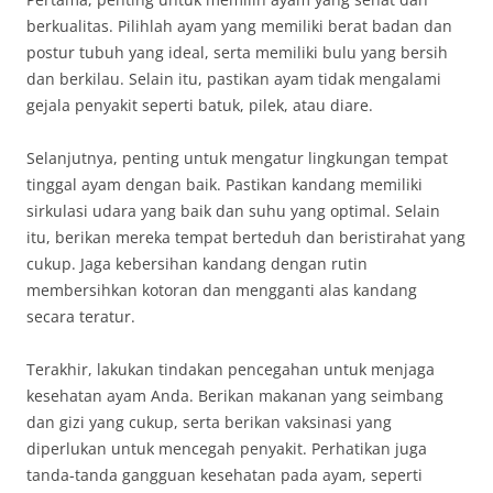
berkualitas. Pilihlah ayam yang memiliki berat badan dan
postur tubuh yang ideal, serta memiliki bulu yang bersih
dan berkilau. Selain itu, pastikan ayam tidak mengalami
gejala penyakit seperti batuk, pilek, atau diare.
Selanjutnya, penting untuk mengatur lingkungan tempat
tinggal ayam dengan baik. Pastikan kandang memiliki
sirkulasi udara yang baik dan suhu yang optimal. Selain
itu, berikan mereka tempat berteduh dan beristirahat yang
cukup. Jaga kebersihan kandang dengan rutin
membersihkan kotoran dan mengganti alas kandang
secara teratur.
Terakhir, lakukan tindakan pencegahan untuk menjaga
kesehatan ayam Anda. Berikan makanan yang seimbang
dan gizi yang cukup, serta berikan vaksinasi yang
diperlukan untuk mencegah penyakit. Perhatikan juga
tanda-tanda gangguan kesehatan pada ayam, seperti