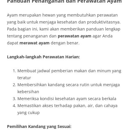
Panduan Penanganan dan Perawatan Ayam
Ayam merupakan hewan yang membutuhkan perawatan
yang baik untuk menjaga kesehatan dan produktivitasnya.
Pada bagian ini, kami akan memberikan panduan lengkap
tentang penanganan dan
perawatan ayam
agar Anda
dapat
merawat ayam
dengan benar.
Langkah-langkah Perawatan Harian:
Membuat jadwal pemberian makan dan minum yang
teratur
Membersihkan kandang secara rutin untuk menjaga
kebersihan
Memeriksa kondisi kesehatan ayam secara berkala
Memastikan akses terhadap pakan, air, dan cahaya
yang cukup
Pemilihan Kandang yang Sesuai: