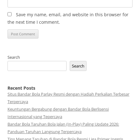
Save my name, email, and website in this browser for
the next time I comment.
Search
Search
Recent Posts
Situs Bandar Bola Parlay Resmi dengan Hadiah Perkalian Terbesar
Terpercaya
Keuntungan Bergabung dengan Bandar Bola Berlisensi
Internasional yang Tepercaya
Bandar Bola Taruhan Bola Jalan (In-Play) Paling Update 2026:
Panduan Taruhan Langsung Terpercaya
Tips Menang Taruhan di Bandar Bola Resmi Liga Primer Inggris