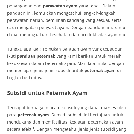
penanganan dan
perawatan ayam
yang tepat. Dalam
panduan ini, kamu akan mengetahui langkah-langkah
perawatan harian, pemilihan kandang yang sesuai, serta
cara mengatasi penyakit ayam. Dengan panduan ini, kamu
dapat meningkatkan kesehatan dan produktivitas ayammu.
Tunggu apa lagi? Temukan bantuan ayam yang tepat dan
ikuti
panduan peternak
yang kami berikan untuk meraih
kesuksesan dalam beternak ayam. Mari kita mulai dengan
mempelajari jenis-jenis subsidi untuk
peternak ayam
di
bagian berikutnya.
Subsidi untuk Peternak Ayam
Terdapat berbagai macam subsidi yang dapat diakses oleh
para
peternak ayam
. Subsidi-subsidi ini bertujuan untuk
mendukung dan memfasilitasi kegiatan peternakan ayam
secara efektif. Dengan mengetahui jenis-jenis subsidi yang