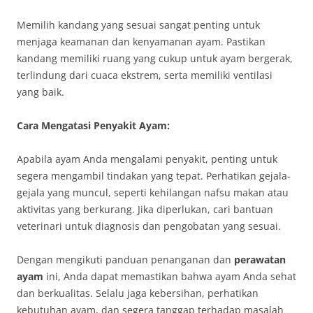
Memilih kandang yang sesuai sangat penting untuk
menjaga keamanan dan kenyamanan ayam. Pastikan
kandang memiliki ruang yang cukup untuk ayam bergerak,
terlindung dari cuaca ekstrem, serta memiliki ventilasi
yang baik.
Cara Mengatasi Penyakit Ayam:
Apabila ayam Anda mengalami penyakit, penting untuk
segera mengambil tindakan yang tepat. Perhatikan gejala-
gejala yang muncul, seperti kehilangan nafsu makan atau
aktivitas yang berkurang. Jika diperlukan, cari bantuan
veterinari untuk diagnosis dan pengobatan yang sesuai.
Dengan mengikuti panduan penanganan dan
perawatan
ayam
ini, Anda dapat memastikan bahwa ayam Anda sehat
dan berkualitas. Selalu jaga kebersihan, perhatikan
kebutuhan ayam, dan segera tanggap terhadap masalah