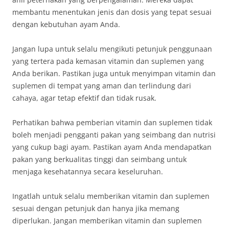
membantu menentukan jenis dan dosis yang tepat sesuai
dengan kebutuhan ayam Anda.
Jangan lupa untuk selalu mengikuti petunjuk penggunaan
yang tertera pada kemasan vitamin dan suplemen yang
Anda berikan. Pastikan juga untuk menyimpan vitamin dan
suplemen di tempat yang aman dan terlindung dari
cahaya, agar tetap efektif dan tidak rusak.
Perhatikan bahwa pemberian vitamin dan suplemen tidak
boleh menjadi pengganti pakan yang seimbang dan nutrisi
yang cukup bagi ayam. Pastikan ayam Anda mendapatkan
pakan yang berkualitas tinggi dan seimbang untuk
menjaga kesehatannya secara keseluruhan.
Ingatlah untuk selalu memberikan vitamin dan suplemen
sesuai dengan petunjuk dan hanya jika memang
diperlukan. Jangan memberikan vitamin dan suplemen