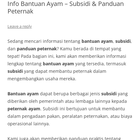
Info Bantuan Ayam – Subsidi & Panduan
Peternak
Leave a reply
Sedang mencari informasi tentang
bantuan ayam
,
subsidi
,
dan
panduan peternak
? Kamu berada di tempat yang
tepat! Pada bagian ini, kami akan memberikan informasi
lengkap tentang
bantuan ayam
yang tersedia, termasuk
subsidi
yang dapat membantu peternak dalam
mengembangkan usaha mereka.
Bantuan ayam
dapat berupa berbagai jenis
subsidi
yang
diberikan oleh pemerintah atau lembaga lainnya kepada
peternak ayam
. Subsidi ini bertujuan untuk membantu
dalam pengadaan pakan, peralatan peternakan, atau biaya
operasional lainnya.
Kami juga akan memberikan panduan praktis tentang