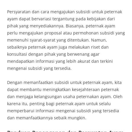
Persyaratan dan cara mengajukan subsidi untuk peternak
ayam dapat bervariasi tergantung pada kebijakan dari
pihak yang menyediakannya. Biasanya, peternak ayam
perlu mengajukan proposal atau permohonan subsidi yang
memenuhi syarat-syarat yang ditentukan. Namun,
sebaiknya peternak ayam juga melakukan riset dan
konsultasi dengan pihak yang berwenang agar
mendapatkan informasi yang lebih akurat dan terkini
mengenai subsidi yang tersedia.
Dengan memanfaatkan subsidi untuk peternak ayam, kita
dapat membantu meningkatkan kesejahteraan peternak
dan menjaga kelangsungan usaha peternakan ayam. Oleh
karena itu, penting bagi peternak ayam untuk selalu
memperbarui informasi mengenai subsidi yang tersedia
dan memanfaatkannya sebaik mungkin.