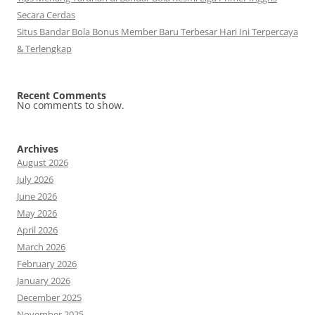
Secara Cerdas
Situs Bandar Bola Bonus Member Baru Terbesar Hari Ini Terpercaya
& Terlengkap
Recent Comments
No comments to show.
Archives
August 2026
July 2026
June 2026
May 2026
April 2026
March 2026
February 2026
January 2026
December 2025
November 2025