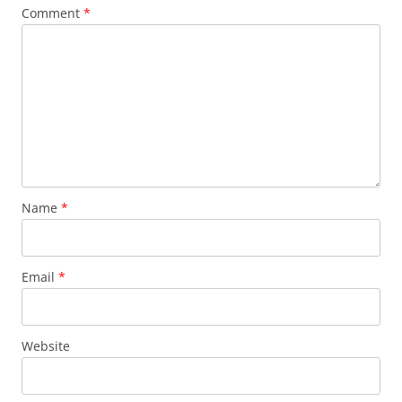
Comment
*
Name
*
Email
*
Website