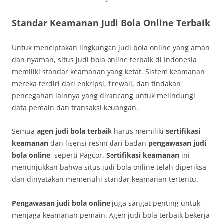
Standar Keamanan Judi Bola Online Terbaik
Untuk menciptakan lingkungan judi bola online yang aman
dan nyaman, situs judi bola online terbaik di Indonesia
memiliki standar keamanan yang ketat. Sistem keamanan
mereka terdiri dari enkripsi, firewall, dan tindakan
pencegahan lainnya yang dirancang untuk melindungi
data pemain dan transaksi keuangan.
Semua
agen judi bola terbaik
harus memiliki
sertifikasi
keamanan
dan lisensi resmi dari badan
pengawasan judi
bola online
, seperti Pagcor.
Sertifikasi keamanan
ini
menunjukkan bahwa situs judi bola online telah diperiksa
dan dinyatakan memenuhi standar keamanan tertentu.
Pengawasan judi bola online
juga sangat penting untuk
menjaga keamanan pemain. Agen judi bola terbaik bekerja