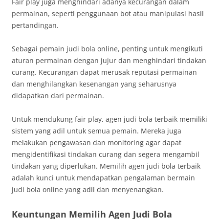
Fair play juga menghindari adanya kecurangan dalam
permainan, seperti penggunaan bot atau manipulasi hasil
pertandingan.
Sebagai pemain judi bola online, penting untuk mengikuti
aturan permainan dengan jujur dan menghindari tindakan
curang. Kecurangan dapat merusak reputasi permainan
dan menghilangkan kesenangan yang seharusnya
didapatkan dari permainan.
Untuk mendukung fair play, agen judi bola terbaik memiliki
sistem yang adil untuk semua pemain. Mereka juga
melakukan pengawasan dan monitoring agar dapat
mengidentifikasi tindakan curang dan segera mengambil
tindakan yang diperlukan. Memilih agen judi bola terbaik
adalah kunci untuk mendapatkan pengalaman bermain
judi bola online yang adil dan menyenangkan.
Keuntungan Memilih Agen Judi Bola