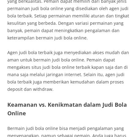
yang berkualitas. Pemain dapat memilih dari banyak jenis
permainan judi bola online yang disediakan oleh agen judi
bola terbaik. Setiap permainan memiliki aturan dan tingkat
kesulitan yang berbeda. Dengan variasi permainan yang
banyak, pemain dapat meningkatkan pengalaman dan
keterampilan bermain judi bola online.
Agen judi bola terbaik juga menyediakan akses mudah dan
aman untuk bermain judi bola online. Pemain dapat
mengakses situs judi bola online terbaik kapan saja dan di
mana saja melalui jaringan internet. Selain itu, agen judi
bola terbaik juga memberikan kemudahan dalam proses
deposit dan withdraw.
Keamanan vs. Kenikmatan dalam Judi Bola
Online
Bermain judi bola online bisa menjadi pengalaman yang
menyenangkan, namun sebagai pemain, Anda juga harus