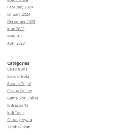
February 2024
January 2024
December 2023
June 2023
May 2023
April 2023
Categories
Balap Kuda
Bandar Bola
Bandar Togel
Casino Online
Game Slot Online
Judi Esports
Judi Togel
Sabung Ayam
Tembak Ikan