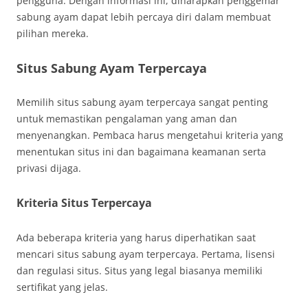
pengguna. Dengan informasi ini, diharapkan penggemar
sabung ayam dapat lebih percaya diri dalam membuat
pilihan mereka.
Situs Sabung Ayam Terpercaya
Memilih situs sabung ayam terpercaya sangat penting
untuk memastikan pengalaman yang aman dan
menyenangkan. Pembaca harus mengetahui kriteria yang
menentukan situs ini dan bagaimana keamanan serta
privasi dijaga.
Kriteria Situs Terpercaya
Ada beberapa kriteria yang harus diperhatikan saat
mencari situs sabung ayam terpercaya. Pertama, lisensi
dan regulasi situs. Situs yang legal biasanya memiliki
sertifikat yang jelas.