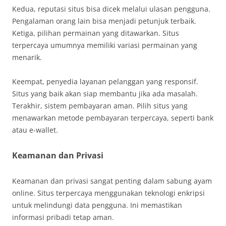
Kedua, reputasi situs bisa dicek melalui ulasan pengguna.
Pengalaman orang lain bisa menjadi petunjuk terbaik.
Ketiga, pilihan permainan yang ditawarkan. Situs
terpercaya umumnya memiliki variasi permainan yang
menarik.
Keempat, penyedia layanan pelanggan yang responsif.
Situs yang baik akan siap membantu jika ada masalah.
Terakhir, sistem pembayaran aman. Pilih situs yang
menawarkan metode pembayaran terpercaya, seperti bank
atau e-wallet.
Keamanan dan Privasi
Keamanan dan privasi sangat penting dalam sabung ayam
online. Situs terpercaya menggunakan teknologi enkripsi
untuk melindungi data pengguna. Ini memastikan
informasi pribadi tetap aman.