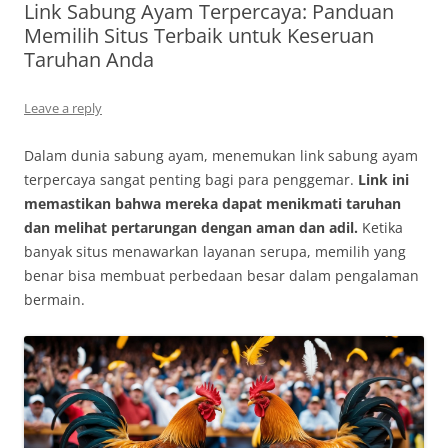
Link Sabung Ayam Terpercaya: Panduan
Memilih Situs Terbaik untuk Keseruan
Taruhan Anda
Leave a reply
Dalam dunia sabung ayam, menemukan link sabung ayam
terpercaya sangat penting bagi para penggemar.
Link ini
memastikan bahwa mereka dapat menikmati taruhan
dan melihat pertarungan dengan aman dan adil.
Ketika
banyak situs menawarkan layanan serupa, memilih yang
benar bisa membuat perbedaan besar dalam pengalaman
bermain.