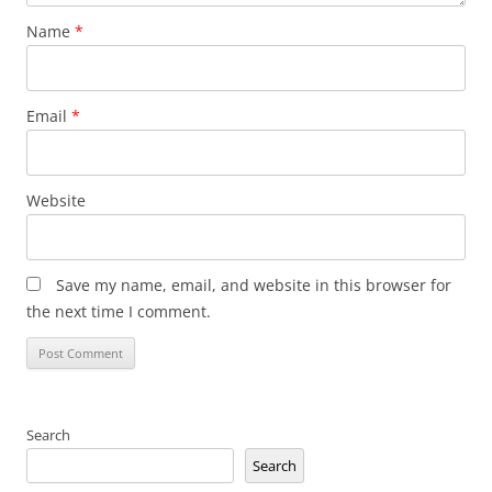
Name
*
Email
*
Website
Save my name, email, and website in this browser for
the next time I comment.
Search
Search