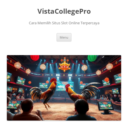
VistaCollegePro
Cara Memilih Situs Slot Online Terpercaya
Skip
Menu
to
content