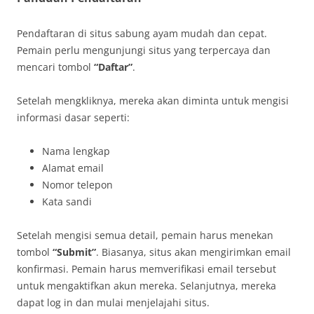
Pendaftaran di situs sabung ayam mudah dan cepat.
Pemain perlu mengunjungi situs yang terpercaya dan
mencari tombol
“Daftar”
.
Setelah mengkliknya, mereka akan diminta untuk mengisi
informasi dasar seperti:
Nama lengkap
Alamat email
Nomor telepon
Kata sandi
Setelah mengisi semua detail, pemain harus menekan
tombol
“Submit”
. Biasanya, situs akan mengirimkan email
konfirmasi. Pemain harus memverifikasi email tersebut
untuk mengaktifkan akun mereka. Selanjutnya, mereka
dapat log in dan mulai menjelajahi situs.