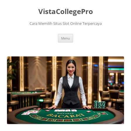
VistaCollegePro
Cara Memilih Situs Slot Online Terpercaya
Skip
Menu
to
content