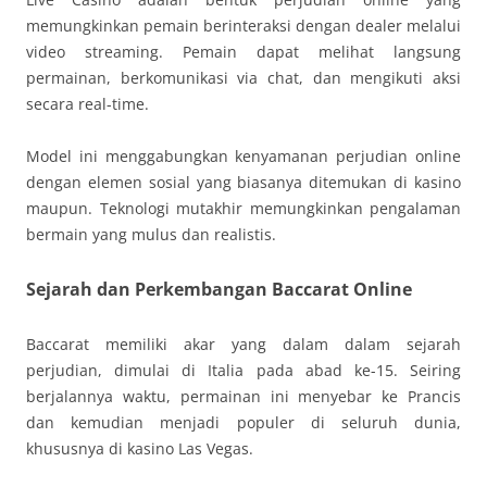
memungkinkan pemain berinteraksi dengan dealer melalui
video streaming. Pemain dapat melihat langsung
permainan, berkomunikasi via chat, dan mengikuti aksi
secara real-time.
Model ini menggabungkan kenyamanan perjudian online
dengan elemen sosial yang biasanya ditemukan di kasino
maupun. Teknologi mutakhir memungkinkan pengalaman
bermain yang mulus dan realistis.
Sejarah dan Perkembangan Baccarat Online
Baccarat memiliki akar yang dalam dalam sejarah
perjudian, dimulai di Italia pada abad ke-15. Seiring
berjalannya waktu, permainan ini menyebar ke Prancis
dan kemudian menjadi populer di seluruh dunia,
khususnya di kasino Las Vegas.