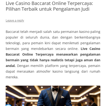
Live Casino Baccarat Online Terpercaya:
Pilihan Terbaik untuk Pengalaman Judi
Leave a reply
Baccarat telah menjadi salah satu permainan kasino paling
populer di seluruh dunia, dan dengan berkembangnya
teknologi, para pemain kini dapat menikmati pengalaman
bermain yang mendebarkan secara online.
Live Casino
Baccarat Online Terpercaya menawarkan pengalaman
bermain yang tidak hanya realistis tetapi juga aman dan
andal.
Dengan memilih platform yang terpercaya, pemain
dapat merasakan atmosfer kasino langsung dari rumah
mereka.