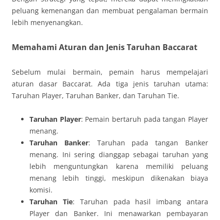
peluang kemenangan dan membuat pengalaman bermain
lebih menyenangkan.
Memahami Aturan dan Jenis Taruhan Baccarat
Sebelum mulai bermain, pemain harus mempelajari
aturan dasar Baccarat. Ada tiga jenis taruhan utama:
Taruhan Player, Taruhan Banker, dan Taruhan Tie.
Taruhan Player
: Pemain bertaruh pada tangan Player
menang.
Taruhan Banker
: Taruhan pada tangan Banker
menang. Ini sering dianggap sebagai taruhan yang
lebih menguntungkan karena memiliki peluang
menang lebih tinggi, meskipun dikenakan biaya
komisi.
Taruhan Tie
: Taruhan pada hasil imbang antara
Player dan Banker. Ini menawarkan pembayaran