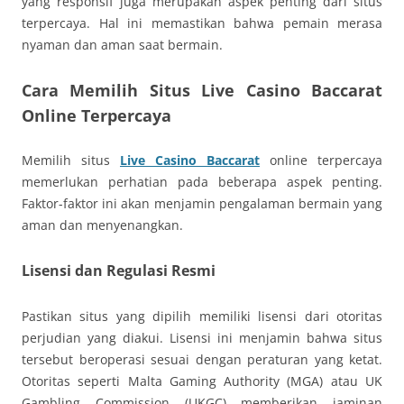
yang responsif juga merupakan aspek penting dari situs
terpercaya. Hal ini memastikan bahwa pemain merasa
nyaman dan aman saat bermain.
Cara Memilih Situs Live Casino Baccarat
Online Terpercaya
Memilih situs
Live Casino Baccarat
online terpercaya
memerlukan perhatian pada beberapa aspek penting.
Faktor-faktor ini akan menjamin pengalaman bermain yang
aman dan menyenangkan.
Lisensi dan Regulasi Resmi
Pastikan situs yang dipilih memiliki lisensi dari otoritas
perjudian yang diakui. Lisensi ini menjamin bahwa situs
tersebut beroperasi sesuai dengan peraturan yang ketat.
Otoritas seperti Malta Gaming Authority (MGA) atau UK
Gambling Commission (UKGC) memberikan jaminan