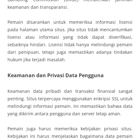
keamanan dan transparansi.
Pemain disarankan untuk memeriksa informasi lisensi
pada halaman utama situs. Jika situs tidak mencantumkan
lisensi atau informasi yang tidak dapat diverifikasi,
sebaiknya hindari. Lisensi tidak hanya melindungi pemain
dari penipuan, tetapi juga memastikan adanya tindakan
hukum jika terjadi masalah.
Keamanan dan Privasi Data Pengguna
Keamanan data pribadi dan transaksi finansial sangat
penting. Situs terpercaya menggunakan enkripsi SSL untuk
melindungi informasi pemain. Ini memastikan bahwa data
yang dikirim antara pengguna dan server tetap aman.
Pemain juga harus memeriksa kebijakan privasi situs.
Kebijakan ini harus menjelaskan bagaimana data pemain