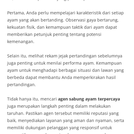
Pertama, Anda perlu mempelajari karakteristik dari setiap
ayam yang akan bertanding. Observasi gaya bertarung,
kekuatan fisik, dan kemampuan taktik dari ayam dapat
memberikan petunjuk penting tentang potensi
kemenangan.
Selain itu, melihat rekam jejak pertandingan sebelumnya
juga penting untuk menilai performa ayam. Kemampuan
ayam untuk menghadapi berbagai situasi dan lawan yang
berbeda dapat membantu Anda memperkirakan hasil
pertandingan.
Tidak hanya itu, mencari
agen sabung ayam terpercaya
juga merupakan langkah penting dalam melakukan
taruhan. Pastikan agen tersebut memiliki reputasi yang
baik, menyediakan layanan yang aman dan nyaman, serta
memiliki dukungan pelanggan yang responsif untuk