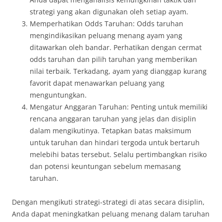
strategi yang akan digunakan oleh setiap ayam.
Memperhatikan Odds Taruhan: Odds taruhan
mengindikasikan peluang menang ayam yang
ditawarkan oleh bandar. Perhatikan dengan cermat
odds taruhan dan pilih taruhan yang memberikan
nilai terbaik. Terkadang, ayam yang dianggap kurang
favorit dapat menawarkan peluang yang
menguntungkan.
Mengatur Anggaran Taruhan: Penting untuk memiliki
rencana anggaran taruhan yang jelas dan disiplin
dalam mengikutinya. Tetapkan batas maksimum
untuk taruhan dan hindari tergoda untuk bertaruh
melebihi batas tersebut. Selalu pertimbangkan risiko
dan potensi keuntungan sebelum memasang
taruhan.
Dengan mengikuti strategi-strategi di atas secara disiplin,
Anda dapat meningkatkan peluang menang dalam taruhan