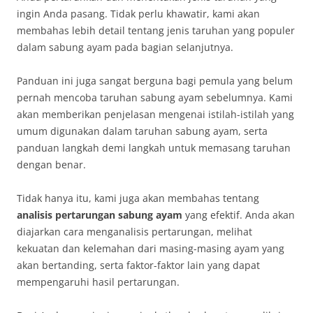
ingin Anda pasang. Tidak perlu khawatir, kami akan
membahas lebih detail tentang jenis taruhan yang populer
dalam sabung ayam pada bagian selanjutnya.
Panduan ini juga sangat berguna bagi pemula yang belum
pernah mencoba taruhan sabung ayam sebelumnya. Kami
akan memberikan penjelasan mengenai istilah-istilah yang
umum digunakan dalam taruhan sabung ayam, serta
panduan langkah demi langkah untuk memasang taruhan
dengan benar.
Tidak hanya itu, kami juga akan membahas tentang
analisis pertarungan sabung ayam
yang efektif. Anda akan
diajarkan cara menganalisis pertarungan, melihat
kekuatan dan kelemahan dari masing-masing ayam yang
akan bertanding, serta faktor-faktor lain yang dapat
mempengaruhi hasil pertarungan.