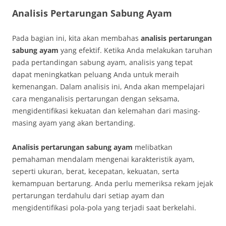
Analisis Pertarungan Sabung Ayam
Pada bagian ini, kita akan membahas
analisis pertarungan
sabung ayam
yang efektif. Ketika Anda melakukan taruhan
pada pertandingan sabung ayam, analisis yang tepat
dapat meningkatkan peluang Anda untuk meraih
kemenangan. Dalam analisis ini, Anda akan mempelajari
cara menganalisis pertarungan dengan seksama,
mengidentifikasi kekuatan dan kelemahan dari masing-
masing ayam yang akan bertanding.
Analisis pertarungan sabung ayam
melibatkan
pemahaman mendalam mengenai karakteristik ayam,
seperti ukuran, berat, kecepatan, kekuatan, serta
kemampuan bertarung. Anda perlu memeriksa rekam jejak
pertarungan terdahulu dari setiap ayam dan
mengidentifikasi pola-pola yang terjadi saat berkelahi.