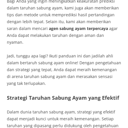
Bagi Anda yang ingin meningkatkan keakuratan prediksi
dalam taruhan sabung ayam, kami juga akan memberikan
tips dan metode untuk memprediksi hasil pertandingan
dengan lebih tepat. Selain itu, kami akan memberikan
saran dalam mencari
agen sabung ayam terpercaya
agar
Anda dapat melakukan taruhan dengan aman dan
nyaman.
Jadi, tunggu apa lagi? Ikuti panduan ini dan jadilah ahli
dalam bertaruh sabung ayam online! Dengan pengetahuan
dan strategi yang tepat, Anda dapat meraih kemenangan
di arena taruhan sabung ayam dan merasakan sensasi
yang tak terlupakan.
Strategi Taruhan Sabung Ayam yang Efektif
Dalam dunia taruhan sabung ayam, strategi yang efektif
dapat menjadi kunci untuk meraih kemenangan. Setiap
taruhan yang dipasang perlu didukung oleh pengetahuan