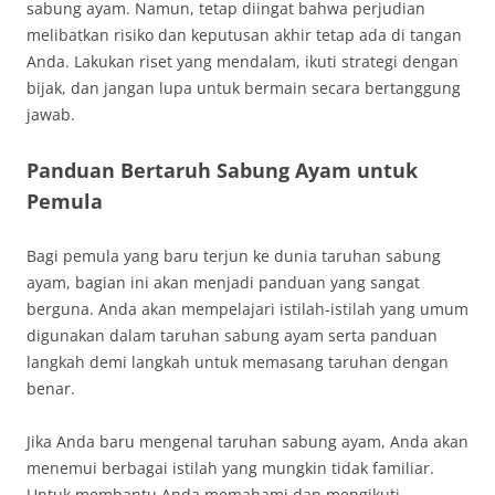
sabung ayam. Namun, tetap diingat bahwa perjudian
melibatkan risiko dan keputusan akhir tetap ada di tangan
Anda. Lakukan riset yang mendalam, ikuti strategi dengan
bijak, dan jangan lupa untuk bermain secara bertanggung
jawab.
Panduan Bertaruh Sabung Ayam untuk
Pemula
Bagi pemula yang baru terjun ke dunia taruhan sabung
ayam, bagian ini akan menjadi panduan yang sangat
berguna. Anda akan mempelajari istilah-istilah yang umum
digunakan dalam taruhan sabung ayam serta panduan
langkah demi langkah untuk memasang taruhan dengan
benar.
Jika Anda baru mengenal taruhan sabung ayam, Anda akan
menemui berbagai istilah yang mungkin tidak familiar.
Untuk membantu Anda memahami dan mengikuti