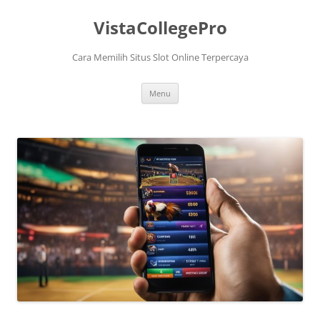
VistaCollegePro
Cara Memilih Situs Slot Online Terpercaya
Skip
Menu
to
content