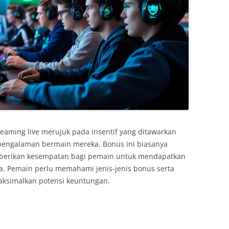
reaming live merujuk pada insentif yang ditawarkan
engalaman bermain mereka. Bonus ini biasanya
berikan kesempatan bagi pemain untuk mendapatkan
ka. Pemain perlu memahami jenis-jenis bonus serta
aksimalkan potensi keuntungan.