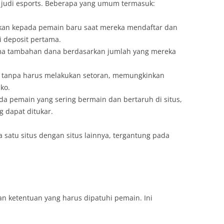
us judi esports. Beberapa yang umum termasuk:
rkan kepada pemain baru saat mereka mendaftar dan
i deposit pertama.
ma tambahan dana berdasarkan jumlah yang mereka
n tanpa harus melakukan setoran, memungkinkan
ko.
ada pemain yang sering bermain dan bertaruh di situs,
 dapat ditukar.
ra satu situs dengan situs lainnya, tergantung pada
n ketentuan yang harus dipatuhi pemain. Ini