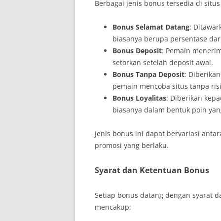
Berbagai jenis bonus tersedia di sit
Bonus Selamat Datang
: Ditawa
biasanya berupa persentase dar
Bonus Deposit
: Pemain meneri
setorkan setelah deposit awal.
Bonus Tanpa Deposit
: Diberika
pemain mencoba situs tanpa risi
Bonus Loyalitas
: Diberikan kep
biasanya dalam bentuk poin yang
Jenis bonus ini dapat bervariasi anta
promosi yang berlaku.
Syarat dan Ketentuan Bonus
Setiap bonus datang dengan syarat da
mencakup: