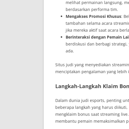
melihat permainan langsung, m
berdasarkan performa tim.
Mengakses Promosi Khusus
: B
tambahan selama acara streamin
jika mereka aktif saat acara ber
Berinteraksi dengan Pemain La
berdiskusi dan berbagi strateg
ada.
Situs judi yang menyediakan streami
menciptakan pengalaman yang lebih 
Langkah-Langkah Klaim Bonus
Dalam dunia judi esports, penting u
beberapa langkah yang harus diikuti, 
mengklaim bonus saat streaming live.
membantu pemain memaksimalkan p