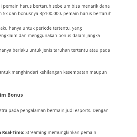
ali pemain harus bertaruh sebelum bisa menarik dana
tan 5x dan bonusnya Rp100.000, pemain harus bertaruh
laku hanya untuk periode tertentu, yang
ngklaim dan menggunakan bonus dalam jangka
hanya berlaku untuk jenis taruhan tertentu atau pada
 untuk menghindari kehilangan kesempatan maupun
aim Bonus
stra pada pengalaman bermain judi esports. Dengan
 Real-Time
: Streaming memungkinkan pemain