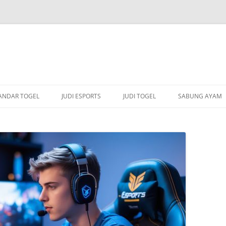
Skip
to
ANDAR TOGEL
JUDI ESPORTS
JUDI TOGEL
SABUNG AYAM
content