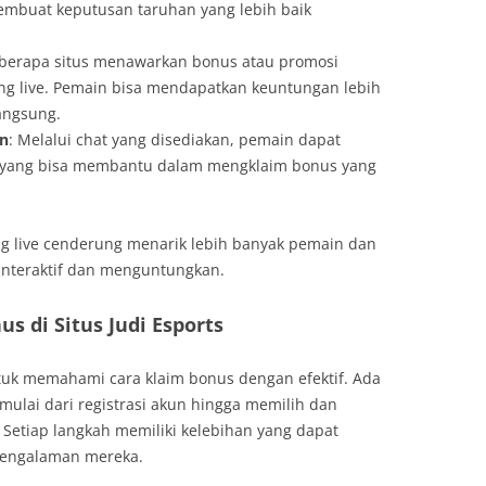
embuat keputusan taruhan yang lebih baik
eberapa situs menawarkan bonus atau promosi
g live. Pemain bisa mendapatkan keuntungan lebih
langsung.
in
: Melalui chat yang disediakan, pemain dapat
i, yang bisa membantu dalam mengklaim bonus yang
ng live cenderung menarik lebih banyak pemain dan
interaktif dan menguntungkan.
 di Situs Judi Esports
ntuk memahami cara klaim bonus dengan efektif. Ada
mulai dari registrasi akun hingga memilih dan
 Setiap langkah memiliki kelebihan yang dapat
engalaman mereka.