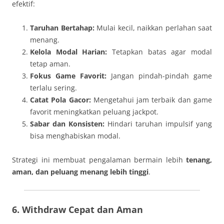
efektif:
Taruhan Bertahap:
Mulai kecil, naikkan perlahan saat
menang.
Kelola Modal Harian:
Tetapkan batas agar modal
tetap aman.
Fokus Game Favorit:
Jangan pindah-pindah game
terlalu sering.
Catat Pola Gacor:
Mengetahui jam terbaik dan game
favorit meningkatkan peluang jackpot.
Sabar dan Konsisten:
Hindari taruhan impulsif yang
bisa menghabiskan modal.
Strategi ini membuat pengalaman bermain lebih
tenang,
aman, dan peluang menang lebih tinggi
.
6. Withdraw Cepat dan Aman