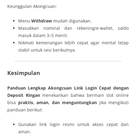
Keunggulan Akongcuan:
Menu
Withdraw
mudah digunakan.
Masukkan nominal dan rekening/e-wallet, saldo
masuk dalam 3–5 menit.
Nikmati kemenangan lebih cepat agar mental tetap
stabil untuk sesi berikutnya.
Kesimpulan
Panduan Lengkap Akongcuan Link Login Cepat dengan
Deposit Ringan
menekankan bahwa bermain slot online
bisa
praktis, aman, dan menguntungkan
jika mengikuti
panduan berikut:
Gunakan link login resmi untuk akses cepat dan
aman.