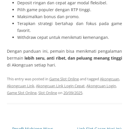
Deposit ringan dan cepat agar modal fleksibel.
Pilih game populer dengan RTP tinggi.
Maksimalkan bonus dan promo.
Terapkan strategi bertahap dan fokus pada game
favorit.
Withdraw cepat untuk menikmati kemenangan.
Dengan panduan ini, pemain bisa menikmati pengalaman
bermain
lebih seru, anti ribet, dan peluang menang tinggi
di Akongcuan setiap hari.
This entry was posted in
Game Slot Online
and tagged
Akongcuan
,
Akongcuan Link
,
Akongcuan Link Login Cepat
,
Akongcuan Login
,
Game Slot Online
,
Slot Online
on
20/09/2025
.
Post
←
Pgsoft Mahjong Ways
Link Slot Gacor Hari Ini: