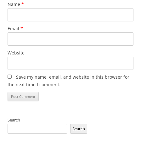
Name
*
Email
*
Website
Save my name, email, and website in this browser for
the next time I comment.
Search
Search