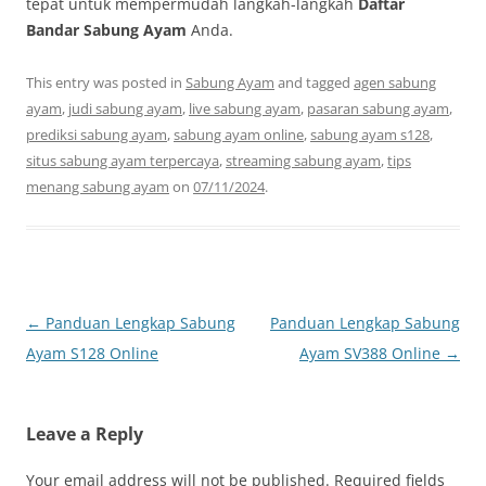
tepat untuk mempermudah langkah-langkah
Daftar
Bandar Sabung Ayam
Anda.
This entry was posted in
Sabung Ayam
and tagged
agen sabung
ayam
,
judi sabung ayam
,
live sabung ayam
,
pasaran sabung ayam
,
prediksi sabung ayam
,
sabung ayam online
,
sabung ayam s128
,
situs sabung ayam terpercaya
,
streaming sabung ayam
,
tips
menang sabung ayam
on
07/11/2024
.
Post
←
Panduan Lengkap Sabung
Panduan Lengkap Sabung
navigation
Ayam S128 Online
Ayam SV388 Online
→
Leave a Reply
Your email address will not be published.
Required fields