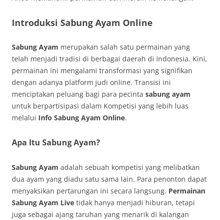
Introduksi Sabung Ayam Online
Sabung Ayam
merupakan salah satu permainan yang
telah menjadi tradisi di berbagai daerah di Indonesia. Kini,
permainan ini mengalami transformasi yang signifikan
dengan adanya platform judi online. Transisi ini
menciptakan peluang bagi para pecinta
sabung ayam
untuk berpartisipasi dalam Kompetisi yang lebih luas
melalui
Info Sabung Ayam Online
.
Apa Itu Sabung Ayam?
Sabung Ayam
adalah sebuah kompetisi yang melibatkan
dua ayam yang diadu satu sama lain. Para penonton dapat
menyaksikan pertarungan ini secara langsung.
Permainan
Sabung Ayam Live
tidak hanya menjadi hiburan, tetapi
juga sebagai ajang taruhan yang menarik di kalangan