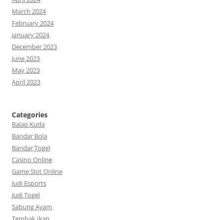
March 2024
February 2024
January 2024
December 2023
June 2023
May 2023
April 2023
Categories
Balap Kuda
Bandar Bola
Bandar Togel
Casino Online
Game Slot Online
Judi Esports
Judi Togel
Sabung Ayam
Tembak Ikan