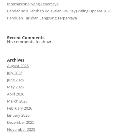
Internasional yang Tepercaya
Bandar Bola Taruhan Bola Jalan (In-Play) Paling Update 2026:
Panduan Taruhan Langsung Terpercaya
Recent Comments
No comments to show.
Archives
August 2026
July 2026
June 2026
May 2026
April 2026
March 2026
February 2026
January 2026
December 2025
November 2025