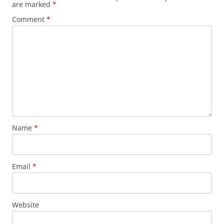
are marked
*
Comment
*
Name
*
Email
*
Website