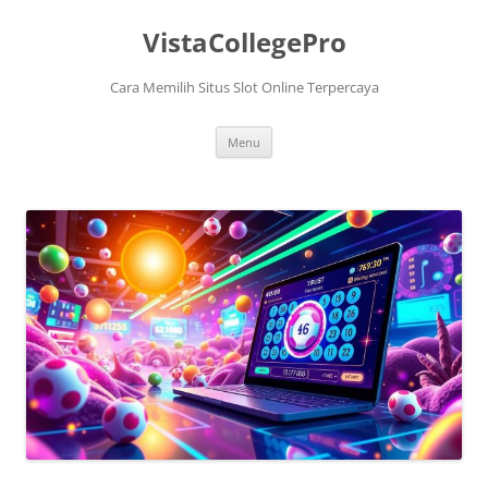
VistaCollegePro
Cara Memilih Situs Slot Online Terpercaya
Skip
Menu
to
content