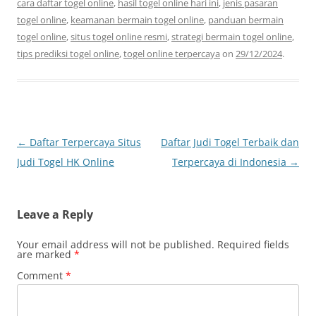
cara daftar togel online
,
hasil togel online hari ini
,
jenis pasaran
togel online
,
keamanan bermain togel online
,
panduan bermain
togel online
,
situs togel online resmi
,
strategi bermain togel online
,
tips prediksi togel online
,
togel online terpercaya
on
29/12/2024
.
Post
←
Daftar Terpercaya Situs
Daftar Judi Togel Terbaik dan
navigation
Judi Togel HK Online
Terpercaya di Indonesia
→
Leave a Reply
Your email address will not be published.
Required fields
are marked
*
Comment
*