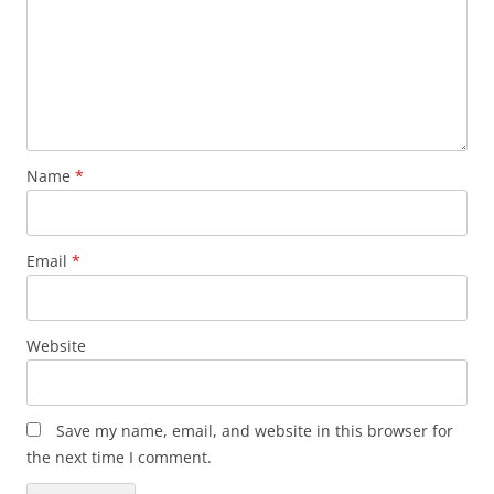
Name
*
Email
*
Website
Save my name, email, and website in this browser for
the next time I comment.