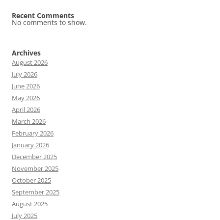
Recent Comments
No comments to show.
Archives
August 2026
July 2026
June 2026
May 2026
April 2026
March 2026
February 2026
January 2026
December 2025
November 2025
October 2025
September 2025
August 2025
July 2025