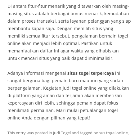
Di antara fitur-fitur menarik yang ditawarkan oleh masing-
masing situs adalah berbagai bonus menarik, kemudahan
dalam proses transaksi, serta layanan pelanggan yang siap
membantu kapan saja. Dengan memilih situs yang
memiliki semua fitur tersebut, pengalaman bermain togel
online akan menjadi lebih optimal. Pastikan untuk
memanfaatkan daftar ini agar waktu yang dihabiskan
untuk mencari situs yang baik dapat diminimalisir.
Adanya informasi mengenai
situs togel terpercaya
ini
sangat berguna bagi pemain baru maupun yang sudah
berpengalaman. Kegiatan judi togel online yang dilakukan
di platform yang aman dan terjamin akan memberikan
kepercayaan diri lebih, sehingga pemain dapat fokus
menikmati permainan. Mari mulai petualangan togel
online Anda dengan pilihan yang tepat!
This entry was posted in
Judi Togel
and tagged
bonus togel online
,