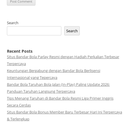
Search
Search
Recent Posts
Situs Bandar Bola Parlay Resmi dengan Hadiah Perkalian Terbesar
Terpercaya
Keuntungan Bergabung dengan Bandar Bola Berlisensi
Internasional yang Tepercaya
Bandar Bola Taruhan Bola Jalan (In-Play) Paling Update 2026:
Panduan Taruhan Langsung Terpercaya
Tips Menang Taruhan di Bandar Bola Resmi Liga Primer Inggris
Secara Cerdas
Situs Bandar Bola Bonus Member Baru Terbesar Hari Ini Terpercaya
& Terlengkap