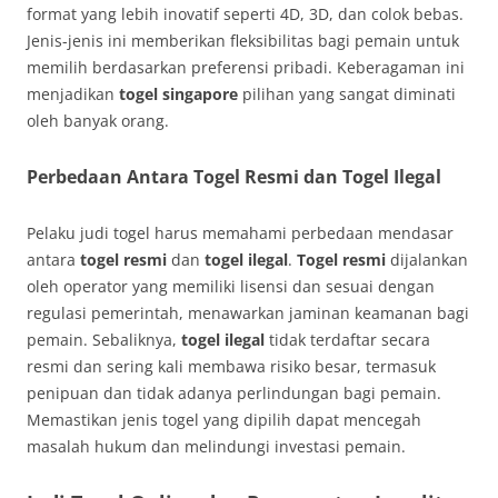
format yang lebih inovatif seperti 4D, 3D, dan colok bebas.
Jenis-jenis ini memberikan fleksibilitas bagi pemain untuk
memilih berdasarkan preferensi pribadi. Keberagaman ini
menjadikan
togel singapore
pilihan yang sangat diminati
oleh banyak orang.
Perbedaan Antara Togel Resmi dan Togel Ilegal
Pelaku judi togel harus memahami perbedaan mendasar
antara
togel resmi
dan
togel ilegal
.
Togel resmi
dijalankan
oleh operator yang memiliki lisensi dan sesuai dengan
regulasi pemerintah, menawarkan jaminan keamanan bagi
pemain. Sebaliknya,
togel ilegal
tidak terdaftar secara
resmi dan sering kali membawa risiko besar, termasuk
penipuan dan tidak adanya perlindungan bagi pemain.
Memastikan jenis togel yang dipilih dapat mencegah
masalah hukum dan melindungi investasi pemain.