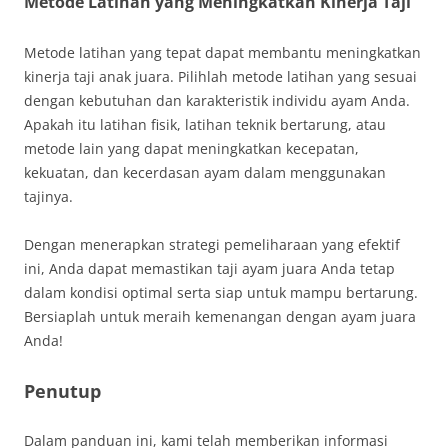
Metode Latihan yang Meningkatkan Kinerja Taji
Metode latihan yang tepat dapat membantu meningkatkan
kinerja taji anak juara. Pilihlah metode latihan yang sesuai
dengan kebutuhan dan karakteristik individu ayam Anda.
Apakah itu latihan fisik, latihan teknik bertarung, atau
metode lain yang dapat meningkatkan kecepatan,
kekuatan, dan kecerdasan ayam dalam menggunakan
tajinya.
Dengan menerapkan strategi pemeliharaan yang efektif
ini, Anda dapat memastikan taji ayam juara Anda tetap
dalam kondisi optimal serta siap untuk mampu bertarung.
Bersiaplah untuk meraih kemenangan dengan ayam juara
Anda!
Penutup
Dalam panduan ini, kami telah memberikan informasi