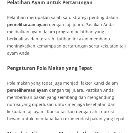
Pelatihan Ayam untuk Pertarungan
Pelatihan merupakan salah satu strategi penting dalam
pemeliharaan ayam
dengan taji juara. Pastikan Anda
melibatkan ayam dalam program pelatihan yang
berkualitas dan terarah. Latihan ini akan membantu
meningkatkan kemampuan pertarungan serta kekuatan taji
ayam Anda.
Pengaturan Pola Makan yang Tepat
Pola makan yang tepat juga menjadi faktor kunci dalam
pemeliharaan ayam
dengan taji juara. Pastikan Anda
memberikan pakan yang seimbang dan mengandung
nutrisi yang diperlukan untuk menjaga kesehatan dan
kekuatan taji ayam. Konsultasikan dengan ahli nutrisi
hewan untuk mendapatkan rekomendasi pakan yang tepat.