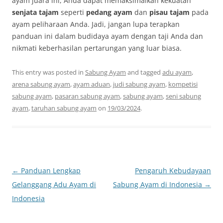
ayam juara ini, Anda dapat memaksimalkan kekuatan
senjata tajam
seperti
pedang ayam
dan
pisau tajam
pada
ayam peliharaan Anda. Jadi, jangan lupa terapkan
panduan ini dalam budidaya ayam dengan taji Anda dan
nikmati keberhasilan pertarungan yang luar biasa.
This entry was posted in
Sabung Ayam
and tagged
adu ayam
,
arena sabung ayam
,
ayam aduan
,
judi sabung ayam
,
kompetisi
sabung ayam
,
pasaran sabung ayam
,
sabung ayam
,
seni sabung
ayam
,
taruhan sabung ayam
on
19/03/2024
.
Post
←
Panduan Lengkap
Pengaruh Kebudayaan
navigation
Gelanggang Adu Ayam di
Sabung Ayam di Indonesia
→
Indonesia