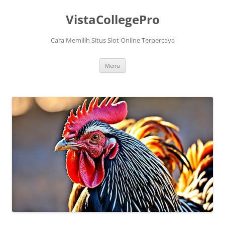
VistaCollegePro
Cara Memilih Situs Slot Online Terpercaya
Skip
Menu
to
content