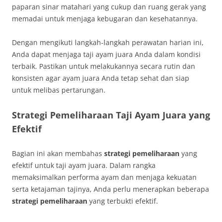
paparan sinar matahari yang cukup dan ruang gerak yang
memadai untuk menjaga kebugaran dan kesehatannya.
Dengan mengikuti langkah-langkah perawatan harian ini,
Anda dapat menjaga taji ayam juara Anda dalam kondisi
terbaik. Pastikan untuk melakukannya secara rutin dan
konsisten agar ayam juara Anda tetap sehat dan siap
untuk melibas pertarungan.
Strategi Pemeliharaan Taji Ayam Juara yang
Efektif
Bagian ini akan membahas
strategi pemeliharaan
yang
efektif untuk taji ayam juara. Dalam rangka
memaksimalkan performa ayam dan menjaga kekuatan
serta ketajaman tajinya, Anda perlu menerapkan beberapa
strategi pemeliharaan
yang terbukti efektif.