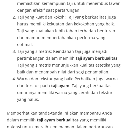
memastikan kemampuan taji untuk menembus lawan
dengan efektif saat pertarungan.
Taji yang kuat dan kokoh: Taji yang berkualitas juga
harus memiliki kekuatan dan kekokohan yang baik.
Taji yang kuat akan lebih tahan terhadap benturan
dan mampu mempertahankan performa yang
optimal.
Taji yang simetris: Keindahan taji juga menjadi
pertimbangan dalam memilih
taji ayam berkualitas
.
Taji yang simetris menunjukkan kualitas estetika yang
baik dan menambah nilai dari segi penampilan.
Warna dan tekstur yang baik: Perhatikan juga warna
dan tekstur pada
taji ayam
. Taji yang berkualitas
umumnya memiliki warna yang cerah dan tekstur
yang halus.
Memperhatikan tanda-tanda ini akan membantu Anda
dalam memilih
taji ayam berkualitas
yang memiliki
potensi untuk meraih kemenangan dalam pertarungan.