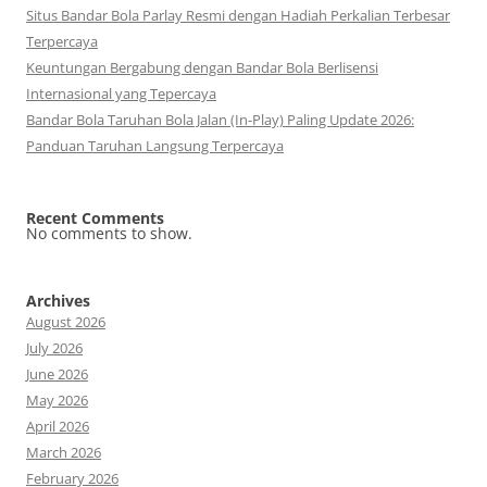
Situs Bandar Bola Parlay Resmi dengan Hadiah Perkalian Terbesar
Terpercaya
Keuntungan Bergabung dengan Bandar Bola Berlisensi
Internasional yang Tepercaya
Bandar Bola Taruhan Bola Jalan (In-Play) Paling Update 2026:
Panduan Taruhan Langsung Terpercaya
Recent Comments
No comments to show.
Archives
August 2026
July 2026
June 2026
May 2026
April 2026
March 2026
February 2026