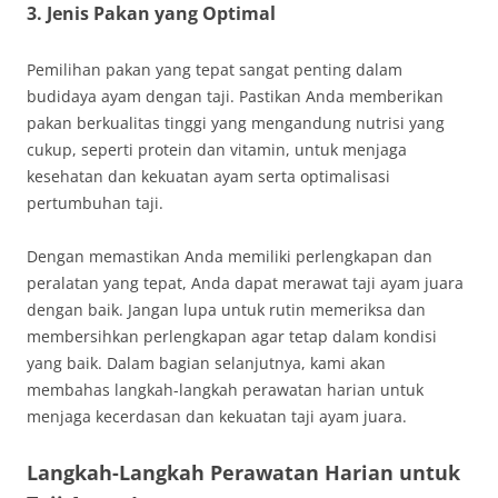
3. Jenis Pakan yang Optimal
Pemilihan pakan yang tepat sangat penting dalam
budidaya ayam dengan taji. Pastikan Anda memberikan
pakan berkualitas tinggi yang mengandung nutrisi yang
cukup, seperti protein dan vitamin, untuk menjaga
kesehatan dan kekuatan ayam serta optimalisasi
pertumbuhan taji.
Dengan memastikan Anda memiliki perlengkapan dan
peralatan yang tepat, Anda dapat merawat taji ayam juara
dengan baik. Jangan lupa untuk rutin memeriksa dan
membersihkan perlengkapan agar tetap dalam kondisi
yang baik. Dalam bagian selanjutnya, kami akan
membahas langkah-langkah perawatan harian untuk
menjaga kecerdasan dan kekuatan taji ayam juara.
Langkah-Langkah Perawatan Harian untuk