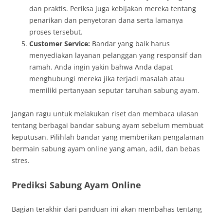
dan praktis. Periksa juga kebijakan mereka tentang
penarikan dan penyetoran dana serta lamanya
proses tersebut.
Customer Service:
Bandar yang baik harus
menyediakan layanan pelanggan yang responsif dan
ramah. Anda ingin yakin bahwa Anda dapat
menghubungi mereka jika terjadi masalah atau
memiliki pertanyaan seputar taruhan sabung ayam.
Jangan ragu untuk melakukan riset dan membaca ulasan
tentang berbagai bandar sabung ayam sebelum membuat
keputusan. Pilihlah bandar yang memberikan pengalaman
bermain sabung ayam online yang aman, adil, dan bebas
stres.
Prediksi Sabung Ayam Online
Bagian terakhir dari panduan ini akan membahas tentang