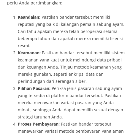
perlu Anda pertimbangkan:
Keandalan:
Pastikan bandar tersebut memiliki
reputasi yang baik di kalangan pemain sabung ayam.
Cari tahu apakah mereka telah beroperasi selama
beberapa tahun dan apakah mereka memiliki lisensi
resmi.
Keamanan:
Pastikan bandar tersebut memiliki sistem
keamanan yang kuat untuk melindungi data pribadi
dan keuangan Anda. Tinjau metode keamanan yang
mereka gunakan, seperti enkripsi data dan
perlindungan dari serangan siber.
Pilihan Pasaran:
Periksa jenis pasaran sabung ayam
yang tersedia di platform bandar tersebut. Pastikan
mereka menawarkan variasi pasaran yang Anda
minati, sehingga Anda dapat memilih sesuai dengan
strategi taruhan Anda.
Proses Pembayaran:
Pastikan bandar tersebut
menawarkan variasi metode pembayaran yang aman