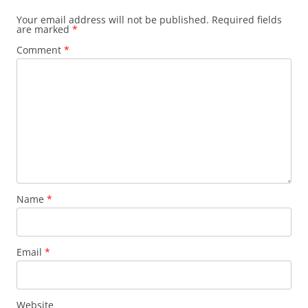
Your email address will not be published.
Required fields
are marked
*
Comment
*
Name
*
Email
*
Website