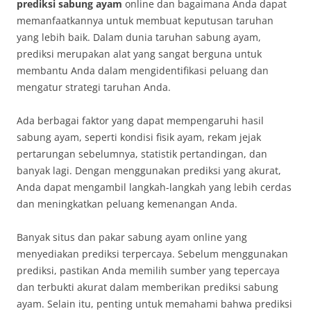
prediksi sabung ayam
online dan bagaimana Anda dapat
memanfaatkannya untuk membuat keputusan taruhan
yang lebih baik. Dalam dunia taruhan sabung ayam,
prediksi merupakan alat yang sangat berguna untuk
membantu Anda dalam mengidentifikasi peluang dan
mengatur strategi taruhan Anda.
Ada berbagai faktor yang dapat mempengaruhi hasil
sabung ayam, seperti kondisi fisik ayam, rekam jejak
pertarungan sebelumnya, statistik pertandingan, dan
banyak lagi. Dengan menggunakan prediksi yang akurat,
Anda dapat mengambil langkah-langkah yang lebih cerdas
dan meningkatkan peluang kemenangan Anda.
Banyak situs dan pakar sabung ayam online yang
menyediakan prediksi terpercaya. Sebelum menggunakan
prediksi, pastikan Anda memilih sumber yang tepercaya
dan terbukti akurat dalam memberikan prediksi sabung
ayam. Selain itu, penting untuk memahami bahwa prediksi