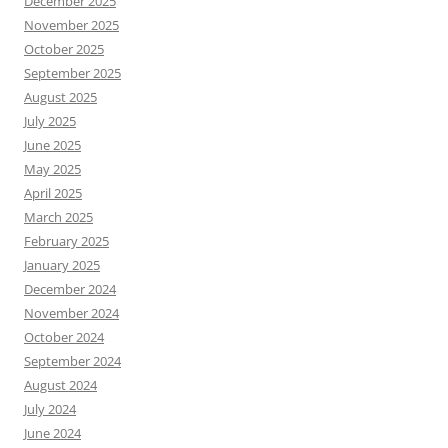
December 2025
November 2025
October 2025
September 2025
August 2025
July 2025
June 2025
May 2025
April 2025
March 2025
February 2025
January 2025
December 2024
November 2024
October 2024
September 2024
August 2024
July 2024
June 2024