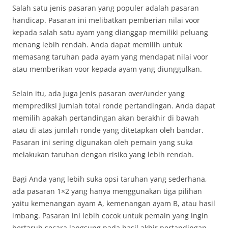
Salah satu jenis pasaran yang populer adalah pasaran
handicap. Pasaran ini melibatkan pemberian nilai voor
kepada salah satu ayam yang dianggap memiliki peluang
menang lebih rendah. Anda dapat memilih untuk
memasang taruhan pada ayam yang mendapat nilai voor
atau memberikan voor kepada ayam yang diunggulkan.
Selain itu, ada juga jenis pasaran over/under yang
memprediksi jumlah total ronde pertandingan. Anda dapat
memilih apakah pertandingan akan berakhir di bawah
atau di atas jumlah ronde yang ditetapkan oleh bandar.
Pasaran ini sering digunakan oleh pemain yang suka
melakukan taruhan dengan risiko yang lebih rendah.
Bagi Anda yang lebih suka opsi taruhan yang sederhana,
ada pasaran 1×2 yang hanya menggunakan tiga pilihan
yaitu kemenangan ayam A, kemenangan ayam B, atau hasil
imbang. Pasaran ini lebih cocok untuk pemain yang ingin
bertaruh secara langsung pada hasil akhir pertandingan.