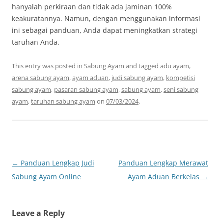
hanyalah perkiraan dan tidak ada jaminan 100%
keakuratannya. Namun, dengan menggunakan informasi
ini sebagai panduan, Anda dapat meningkatkan strategi
taruhan Anda.
This entry was posted in
Sabung Ayam
and tagged
adu ayam
,
arena sabung ayam
,
ayam aduan
,
judi sabung ayam
,
kompetisi
sabung ayam
,
pasaran sabung ayam
,
sabung ayam
,
seni sabung
ayam
,
taruhan sabung ayam
on
07/03/2024
.
Post
←
Panduan Lengkap Judi
Panduan Lengkap Merawat
navigation
Sabung Ayam Online
Ayam Aduan Berkelas
→
Leave a Reply