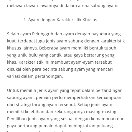
melawan lawan-lawannya di dalam arena sabung ayam.
Ayam dengan Karakteristik Khusus
Selain ayam Pelungguh dan ayam dengan payudara yang
kuat, terdapat juga jenis ayam sabung dengan karakteristik
khusus lainnya. Beberapa ayam memiliki bentuk tubuh
yang unik, bulu yang cantik, atau gaya bertarung yang
khas. Karakteristik ini membuat ayam-ayam tersebut
disukai oleh para pecinta sabung ayam yang mencari
variasi dalam pertandingan.
Untuk memilih jenis ayam yang tepat dalam pertandingan
sabung ayam, pemain perlu memperhatikan kemampuan
dan strategi tarung ayam tersebut. Setiap jenis ayam
memiliki kelebihan dan kekurangannya masing-masing.
Pemilihan jenis ayam yang sesuai dengan kemampuan dan
gaya bertarung pemain dapat meningkatkan peluang