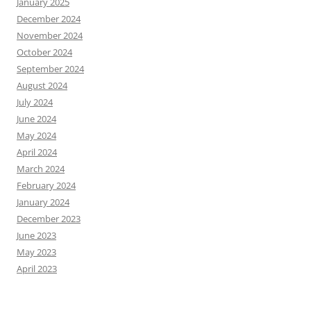
January 2025
December 2024
November 2024
October 2024
September 2024
August 2024
July 2024
June 2024
May 2024
April 2024
March 2024
February 2024
January 2024
December 2023
June 2023
May 2023
April 2023