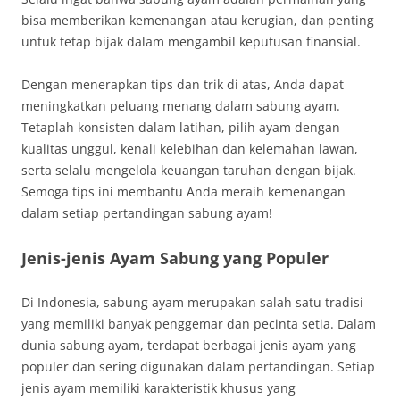
bisa memberikan kemenangan atau kerugian, dan penting
untuk tetap bijak dalam mengambil keputusan finansial.
Dengan menerapkan tips dan trik di atas, Anda dapat
meningkatkan peluang menang dalam sabung ayam.
Tetaplah konsisten dalam latihan, pilih ayam dengan
kualitas unggul, kenali kelebihan dan kelemahan lawan,
serta selalu mengelola keuangan taruhan dengan bijak.
Semoga tips ini membantu Anda meraih kemenangan
dalam setiap pertandingan sabung ayam!
Jenis-jenis Ayam Sabung yang Populer
Di Indonesia, sabung ayam merupakan salah satu tradisi
yang memiliki banyak penggemar dan pecinta setia. Dalam
dunia sabung ayam, terdapat berbagai jenis ayam yang
populer dan sering digunakan dalam pertandingan. Setiap
jenis ayam memiliki karakteristik khusus yang