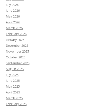
July 2026
June 2026
May 2026
April 2026
March 2026
February 2026
January 2026
December 2025
November 2025
October 2025
September 2025
August 2025
July 2025
June 2025
May 2025
April 2025
March 2025
February 2025