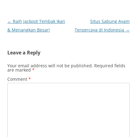
Post
←
Raih Jackpot Tembak Ikan
Situs Sabung Ayam
navigation
& Menangkan Besar!
Terpercaya di Indonesia
→
Leave a Reply
Your email address will not be published.
Required fields
are marked
*
Comment
*