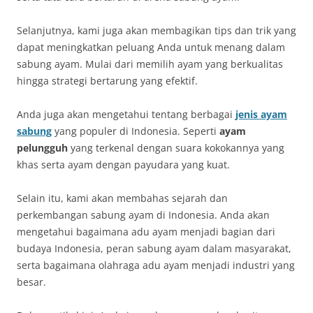
Selanjutnya, kami juga akan membagikan tips dan trik yang
dapat meningkatkan peluang Anda untuk menang dalam
sabung ayam. Mulai dari memilih ayam yang berkualitas
hingga strategi bertarung yang efektif.
Anda juga akan mengetahui tentang berbagai
jenis ayam
sabung
yang populer di Indonesia. Seperti
ayam
pelungguh
yang terkenal dengan suara kokokannya yang
khas serta ayam dengan payudara yang kuat.
Selain itu, kami akan membahas sejarah dan
perkembangan sabung ayam di Indonesia. Anda akan
mengetahui bagaimana adu ayam menjadi bagian dari
budaya Indonesia, peran sabung ayam dalam masyarakat,
serta bagaimana olahraga adu ayam menjadi industri yang
besar.