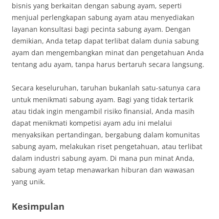
bisnis yang berkaitan dengan sabung ayam, seperti
menjual perlengkapan sabung ayam atau menyediakan
layanan konsultasi bagi pecinta sabung ayam. Dengan
demikian, Anda tetap dapat terlibat dalam dunia sabung
ayam dan mengembangkan minat dan pengetahuan Anda
tentang adu ayam, tanpa harus bertaruh secara langsung.
Secara keseluruhan, taruhan bukanlah satu-satunya cara
untuk menikmati sabung ayam. Bagi yang tidak tertarik
atau tidak ingin mengambil risiko finansial, Anda masih
dapat menikmati kompetisi ayam adu ini melalui
menyaksikan pertandingan, bergabung dalam komunitas
sabung ayam, melakukan riset pengetahuan, atau terlibat
dalam industri sabung ayam. Di mana pun minat Anda,
sabung ayam tetap menawarkan hiburan dan wawasan
yang unik.
Kesimpulan