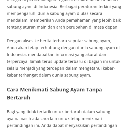
sabung ayam di Indonesia. Berbagai peraturan terkini yang
mempengaruhi dunia sabung ayam diulas secara
mendalam, memberikan Anda pemahaman yang lebih baik
tentang aturan main dan arah perubahan di masa depan.
Dengan akses ke berita terbaru seputar sabung ayam,
Anda akan tetap terhubung dengan dunia sabung ayam di
Indonesia, mendapatkan informasi yang akurat dan
terpercaya. Simak terus update terbaru di bagian ini untuk
selalu menjadi yang terdepan dalam mengetahui kabar-
kabar terhangat dalam dunia sabung ayam.
Cara Menikmati Sabung Ayam Tanpa
Bertaruh
Bagi yang tidak tertarik untuk bertaruh dalam sabung
ayam, masih ada cara lain untuk tetap menikmati
pertandingan ini. Anda dapat menyaksikan pertandingan