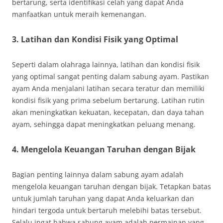
bertarung, serta identifikasi celah yang dapat Anda
manfaatkan untuk meraih kemenangan.
3. Latihan dan Kondisi Fisik yang Optimal
Seperti dalam olahraga lainnya, latihan dan kondisi fisik
yang optimal sangat penting dalam sabung ayam. Pastikan
ayam Anda menjalani latihan secara teratur dan memiliki
kondisi fisik yang prima sebelum bertarung. Latihan rutin
akan meningkatkan kekuatan, kecepatan, dan daya tahan
ayam, sehingga dapat meningkatkan peluang menang.
4. Mengelola Keuangan Taruhan dengan Bijak
Bagian penting lainnya dalam sabung ayam adalah
mengelola keuangan taruhan dengan bijak. Tetapkan batas
untuk jumlah taruhan yang dapat Anda keluarkan dan
hindari tergoda untuk bertaruh melebihi batas tersebut.
Selalu ingat bahwa sabung ayam adalah permainan yang