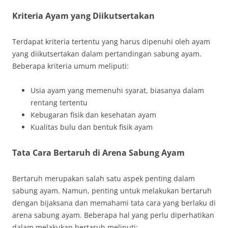
Kriteria Ayam yang Diikutsertakan
Terdapat kriteria tertentu yang harus dipenuhi oleh ayam
yang diikutsertakan dalam pertandingan sabung ayam.
Beberapa kriteria umum meliputi:
Usia ayam yang memenuhi syarat, biasanya dalam
rentang tertentu
Kebugaran fisik dan kesehatan ayam
Kualitas bulu dan bentuk fisik ayam
Tata Cara Bertaruh di Arena Sabung Ayam
Bertaruh merupakan salah satu aspek penting dalam
sabung ayam. Namun, penting untuk melakukan bertaruh
dengan bijaksana dan memahami tata cara yang berlaku di
arena sabung ayam. Beberapa hal yang perlu diperhatikan
dalam melakukan bertaruh meliputi: