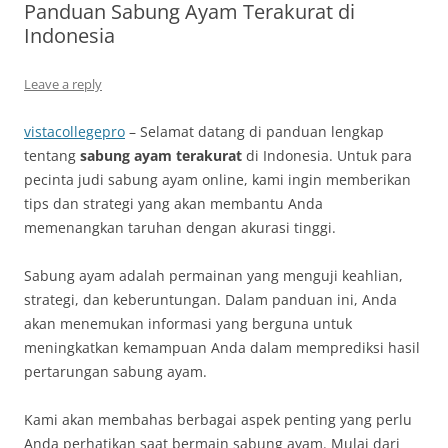
Panduan Sabung Ayam Terakurat di
Indonesia
Leave a reply
vistacollegepro
– Selamat datang di panduan lengkap
tentang
sabung ayam terakurat
di Indonesia. Untuk para
pecinta judi sabung ayam online, kami ingin memberikan
tips dan strategi yang akan membantu Anda
memenangkan taruhan dengan akurasi tinggi.
Sabung ayam adalah permainan yang menguji keahlian,
strategi, dan keberuntungan. Dalam panduan ini, Anda
akan menemukan informasi yang berguna untuk
meningkatkan kemampuan Anda dalam memprediksi hasil
pertarungan sabung ayam.
Kami akan membahas berbagai aspek penting yang perlu
Anda perhatikan saat bermain sabung ayam. Mulai dari