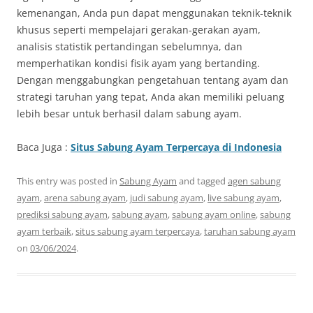
kemenangan, Anda pun dapat menggunakan teknik-teknik
khusus seperti mempelajari gerakan-gerakan ayam,
analisis statistik pertandingan sebelumnya, dan
memperhatikan kondisi fisik ayam yang bertanding.
Dengan menggabungkan pengetahuan tentang ayam dan
strategi taruhan yang tepat, Anda akan memiliki peluang
lebih besar untuk berhasil dalam sabung ayam.
Baca Juga :
Situs Sabung Ayam Terpercaya di Indonesia
This entry was posted in
Sabung Ayam
and tagged
agen sabung
ayam
,
arena sabung ayam
,
judi sabung ayam
,
live sabung ayam
,
prediksi sabung ayam
,
sabung ayam
,
sabung ayam online
,
sabung
ayam terbaik
,
situs sabung ayam terpercaya
,
taruhan sabung ayam
on
03/06/2024
.