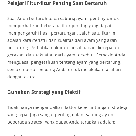
Pelajari Fitur-fitur Penting Saat Bertaruh
Saat Anda bertaruh pada sabung ayam, penting untuk
memperhatikan beberapa fitur penting yang dapat
mempengaruhi hasil pertarungan. Salah satu fitur ini
adalah karakteristik dan kualitas dari ayam yang akan
bertarung. Perhatikan ukuran, berat badan, kecepatan
gerakan, dan kekuatan dari ayam tersebut. Semakin Anda
menguasai pengetahuan tentang ayam yang bertarung,
semakin besar peluang Anda untuk melakukan taruhan
dengan akurat.
Gunakan Strategi yang Efektif
Tidak hanya mengandalkan faktor keberuntungan, strategi
yang tepat juga sangat penting dalam sabung ayam.
Beberapa strategi yang dapat Anda terapkan adalah: