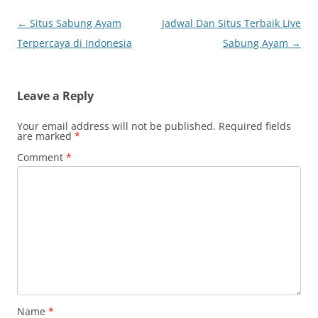
Post
←
Situs Sabung Ayam
Jadwal Dan Situs Terbaik Live
navigation
Terpercaya di Indonesia
Sabung Ayam
→
Leave a Reply
Your email address will not be published.
Required fields
are marked
*
Comment
*
Name
*