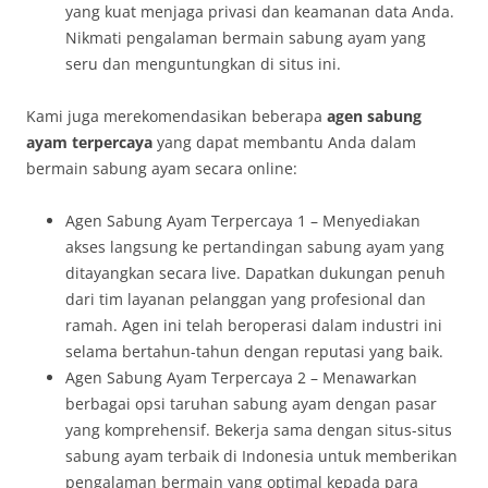
yang kuat menjaga privasi dan keamanan data Anda.
Nikmati pengalaman bermain sabung ayam yang
seru dan menguntungkan di situs ini.
Kami juga merekomendasikan beberapa
agen sabung
ayam terpercaya
yang dapat membantu Anda dalam
bermain sabung ayam secara online:
Agen Sabung Ayam Terpercaya 1 – Menyediakan
akses langsung ke pertandingan sabung ayam yang
ditayangkan secara live. Dapatkan dukungan penuh
dari tim layanan pelanggan yang profesional dan
ramah. Agen ini telah beroperasi dalam industri ini
selama bertahun-tahun dengan reputasi yang baik.
Agen Sabung Ayam Terpercaya 2 – Menawarkan
berbagai opsi taruhan sabung ayam dengan pasar
yang komprehensif. Bekerja sama dengan situs-situs
sabung ayam terbaik di Indonesia untuk memberikan
pengalaman bermain yang optimal kepada para