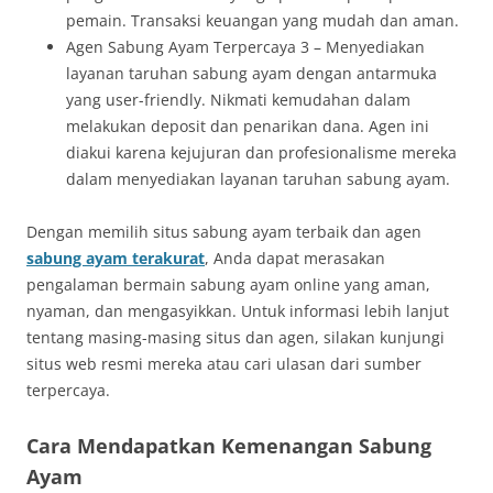
pemain. Transaksi keuangan yang mudah dan aman.
Agen Sabung Ayam Terpercaya 3 – Menyediakan
layanan taruhan sabung ayam dengan antarmuka
yang user-friendly. Nikmati kemudahan dalam
melakukan deposit dan penarikan dana. Agen ini
diakui karena kejujuran dan profesionalisme mereka
dalam menyediakan layanan taruhan sabung ayam.
Dengan memilih situs sabung ayam terbaik dan agen
sabung ayam terakurat
, Anda dapat merasakan
pengalaman bermain sabung ayam online yang aman,
nyaman, dan mengasyikkan. Untuk informasi lebih lanjut
tentang masing-masing situs dan agen, silakan kunjungi
situs web resmi mereka atau cari ulasan dari sumber
terpercaya.
Cara Mendapatkan Kemenangan Sabung
Ayam