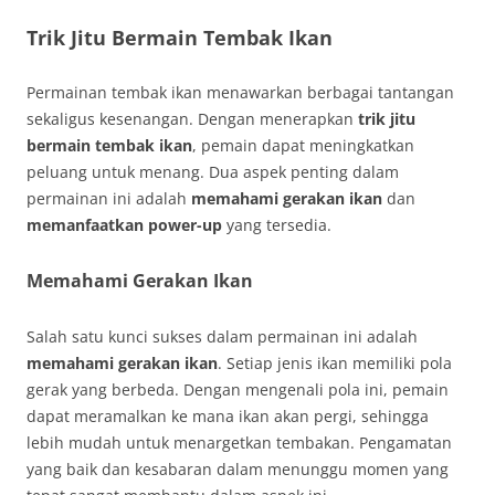
Trik Jitu Bermain Tembak Ikan
Permainan tembak ikan menawarkan berbagai tantangan
sekaligus kesenangan. Dengan menerapkan
trik jitu
bermain tembak ikan
, pemain dapat meningkatkan
peluang untuk menang. Dua aspek penting dalam
permainan ini adalah
memahami gerakan ikan
dan
memanfaatkan power-up
yang tersedia.
Memahami Gerakan Ikan
Salah satu kunci sukses dalam permainan ini adalah
memahami gerakan ikan
. Setiap jenis ikan memiliki pola
gerak yang berbeda. Dengan mengenali pola ini, pemain
dapat meramalkan ke mana ikan akan pergi, sehingga
lebih mudah untuk menargetkan tembakan. Pengamatan
yang baik dan kesabaran dalam menunggu momen yang