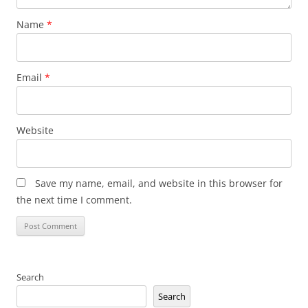
Name
*
Email
*
Website
Save my name, email, and website in this browser for
the next time I comment.
Search
Search