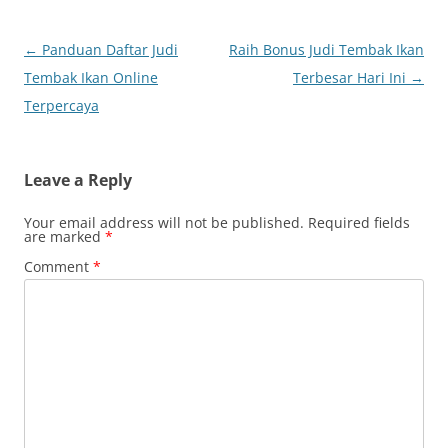
Post
←
Panduan Daftar Judi
Raih Bonus Judi Tembak Ikan
navigation
Tembak Ikan Online
Terbesar Hari Ini
→
Terpercaya
Leave a Reply
Your email address will not be published.
Required fields
are marked
*
Comment
*