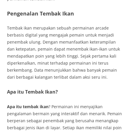
Pengenalan Tembak Ikan
Tembak ikan merupakan sebuah permainan arcade
berbasis digital yang mengajak pemain untuk menjadi
penembak ulung. Dengan memanfaatkan keterampilan
dan ketepatan, pemain dapat menembak ikan-ikan untuk
mendapatkan poin yang lebih tinggi. Sejak pertama kali
diperkenalkan, minat terhadap permainan ini terus
berkembang. Data menunjukkan bahwa banyak pemain
dari berbagai kalangan terlibat dalam aksi seru ini.
Apa itu Tembak Ikan?
Apa itu tembak ikan
? Permainan ini menyajikan
pengalaman bermain yang interaktif dan menarik. Pemain
berperan sebagai penembak yang berusaha menangkap
berbagai jenis ikan di layar. Setiap ikan memiliki nilai poin