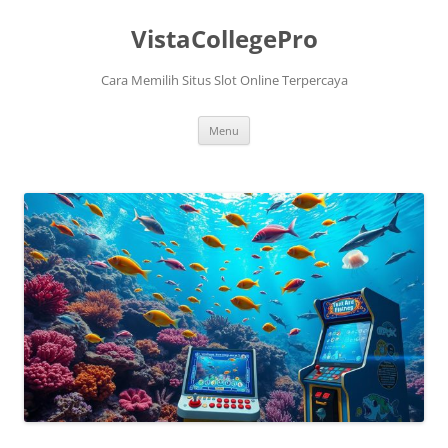
VistaCollegePro
Cara Memilih Situs Slot Online Terpercaya
Skip
Menu
to
content