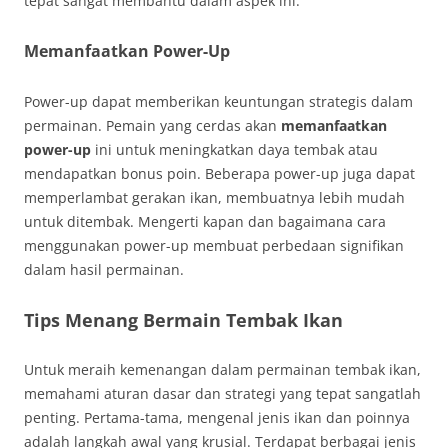
tepat sangat membantu dalam aspek ini.
Memanfaatkan Power-Up
Power-up dapat memberikan keuntungan strategis dalam
permainan. Pemain yang cerdas akan
memanfaatkan
power-up
ini untuk meningkatkan daya tembak atau
mendapatkan bonus poin. Beberapa power-up juga dapat
memperlambat gerakan ikan, membuatnya lebih mudah
untuk ditembak. Mengerti kapan dan bagaimana cara
menggunakan power-up membuat perbedaan signifikan
dalam hasil permainan.
Tips Menang Bermain Tembak Ikan
Untuk meraih kemenangan dalam permainan tembak ikan,
memahami aturan dasar dan strategi yang tepat sangatlah
penting. Pertama-tama, mengenal jenis ikan dan poinnya
adalah langkah awal yang krusial. Terdapat berbagai jenis