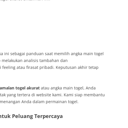
 ini sebagai panduan saat memilih angka main togel
p melakukan analisis tambahan dan
feeling atau firasat pribadi. Keputusan akhir tetap
ramalan togel akurat
atau angka main togel, Anda
ak yang tertera di website kami. Kami siap membantu
emenangan Anda dalam permainan togel.
untuk Peluang Terpercaya