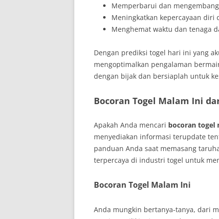
Memperbarui dan mengembangka
Meningkatkan kepercayaan diri 
Menghemat waktu dan tenaga d
Dengan prediksi togel hari ini yang ak
mengoptimalkan pengalaman bermain t
dengan bijak dan bersiaplah untuk k
Bocoran Togel Malam Ini da
Apakah Anda mencari
bocoran togel 
menyediakan informasi terupdate te
panduan Anda saat memasang taruhan
terpercaya di industri togel untuk m
Bocoran Togel Malam Ini
Anda mungkin bertanya-tanya, dari