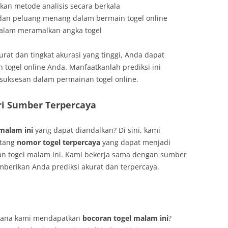
n metode analisis secara berkala
dan peluang menang dalam bermain togel online
alam meramalkan angka togel
urat dan tingkat akurasi yang tinggi, Anda dapat
ogel online Anda. Manfaatkanlah prediksi ini
esuksesan dalam permainan togel online.
ri Sumber Terpercaya
malam ini
yang dapat diandalkan? Di sini, kami
ntang
nomor togel terpercaya
yang dapat menjadi
 togel malam ini. Kami bekerja sama dengan sumber
emberikan Anda prediksi akurat dan terpercaya.
 mana kami mendapatkan
bocoran togel malam ini
?