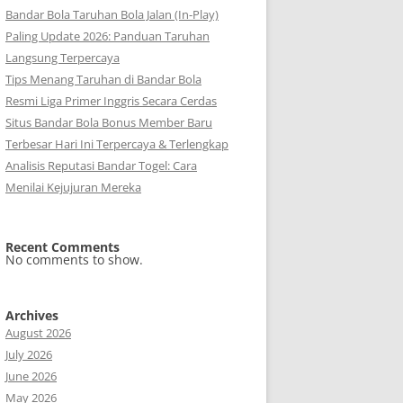
Bandar Bola Taruhan Bola Jalan (In-Play)
Paling Update 2026: Panduan Taruhan
Langsung Terpercaya
Tips Menang Taruhan di Bandar Bola
Resmi Liga Primer Inggris Secara Cerdas
Situs Bandar Bola Bonus Member Baru
Terbesar Hari Ini Terpercaya & Terlengkap
Analisis Reputasi Bandar Togel: Cara
Menilai Kejujuran Mereka
Recent Comments
No comments to show.
Archives
August 2026
July 2026
June 2026
May 2026