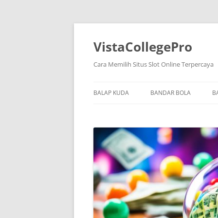
VistaCollegePro
Cara Memilih Situs Slot Online Terpercaya
BALAP KUDA
BANDAR BOLA
B