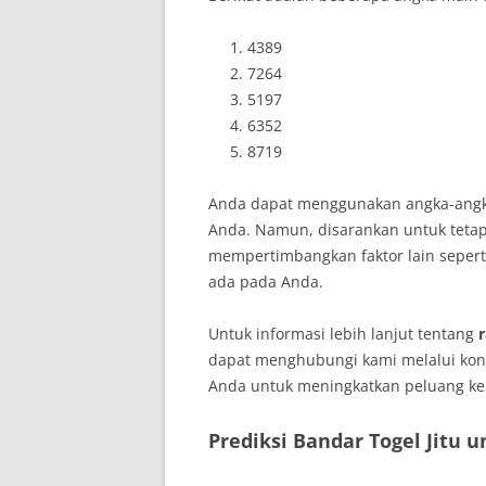
4389
7264
5197
6352
8719
Anda dapat menggunakan angka-angka
Anda. Namun, disarankan untuk teta
mempertimbangkan faktor lain seperti 
ada pada Anda.
Untuk informasi lebih lanjut tentang
dapat menghubungi kami melalui kont
Anda untuk meningkatkan peluang k
Prediksi Bandar Togel Jitu 