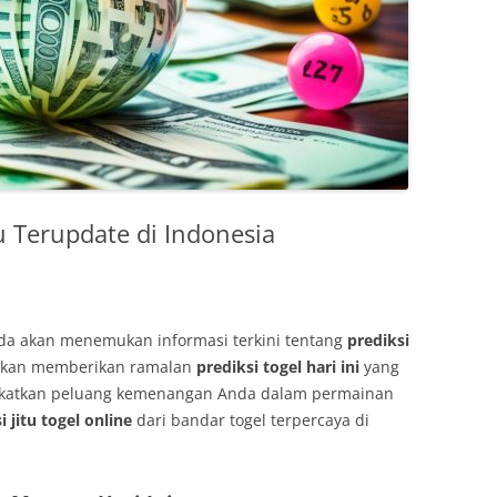
tu Terupdate di Indonesia
nda akan menemukan informasi terkini tentang
prediksi
 akan memberikan ramalan
prediksi togel hari ini
yang
gkatkan peluang kemenangan Anda dalam permainan
i jitu togel online
dari bandar togel terpercaya di