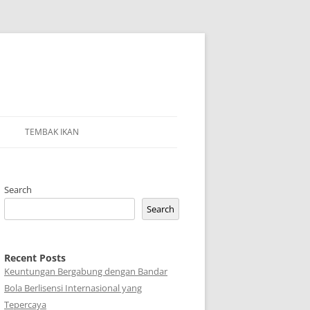
TEMBAK IKAN
Search
Search
Recent Posts
Keuntungan Bergabung dengan Bandar
Bola Berlisensi Internasional yang
Tepercaya