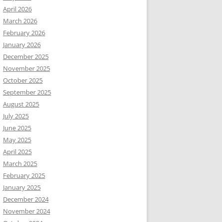
April 2026
March 2026
February 2026
January 2026
December 2025
November 2025
October 2025
September 2025
August 2025
July 2025
June 2025
May 2025
April 2025
March 2025
February 2025
January 2025
December 2024
November 2024